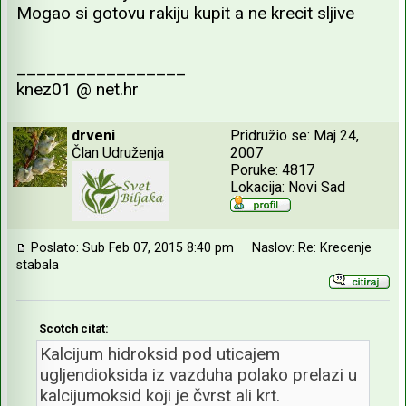
Mogao si gotovu rakiju kupit a ne krecit sljive
_________________
knez01 @ net.hr
drveni
Pridružio se: Maj 24,
Član Udruženja
2007
Poruke: 4817
Lokacija: Novi Sad
Poslato: Sub Feb 07, 2015 8:40 pm
Naslov: Re: Krecenje
stabala
Scotch citat:
Kalcijum hidroksid pod uticajem
ugljendioksida iz vazduha polako prelazi u
kalcijumoksid koji je čvrst ali krt.