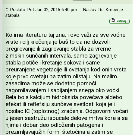
Poslato: Pet Jan 02, 2015 6:40 pm
Naslov: Re: Krecenje
stabala
Ko ima literaturu taj zna, i ovo važi za sve voćne
vrste i cilj krečenja je baš to da ne dozvoli
pregrevanje ili zagrevanje stabla za vreme
zimskih sunčanih intervala, samo zagrevanje
stabla potiče i kretanje sokova i same
preuranjene vegetacije ili cvetanja kod onih vrsta
koje prvo cvetaju pa zatim olistaju. Na malim
zasadima može se dodatno pomoći
nagomilavanjem i sabijanjem snega oko voćki.
Bela boja kalcijum hidroksida povećava aldebo
efekat ili reflefsiju sunčeve svetlosti koja je i
nosilac IC (toplotnog) zračenja. Odgovorni voćari
u jesen sastružu ispucale delove mrtva kore a sa
njima i dobar deo odloženih patogena i
prezimljavajužih formi štetočina a zatim se