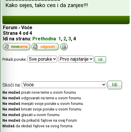
Kako sejes, tako ces i da zanjes!!!
Forum
›
Voće
Strana
4
od
4
Idi na stranu:
Prethodna
1
,
2
,
3
,
4
Prikaži poruke:
Skoči na:
Ne možeš
pisati nove teme u ovom forumu
Ne možeš
odgovarati na teme u ovom forumu
Ne možeš
menjati svoje poruke u ovom forumu
Ne možeš
brisati svoje poruke u ovom forumu
Ne možeš
glasati u ovom forumu
Ne možeš
da prikačiš fajlove na ovaj Forum
Možeš
da skidaš fajlove sa ovog foruma