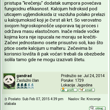
pristupa "krečenju" dodatak sumpora povećava
fungicidnu efikasnost. Kalcijum hidroksid pod
uticajem ugljendioksida iz vazduha polako prelazi
u kalcijumoksid koji je čvrst ali krt. So verovatno
svojom higroskopnošće usporava taj proces i
održava masu elastočnom. Inače mlade voćke
kojima kora nije ispucala ne moraju se krečiti-
Začevi jednostavno osete prisustvo soli, kao što
ptice osete kalcijum u malteru. Zečevima bi
korisnici lovišta ili pak voćari trebali da obezbede
solila tamo gde ne mogu izazivati štetu.
gandrad
Pridružio se: Jul 24, 2014
Zaslužni član
Poruke: 1729
Lokacija: Jagodina
Poslato: Sub Feb 07, 2015 4:39 pm
Naslov: Re: Krecenje
stabala