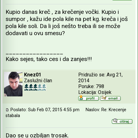
Kupio danas kreč , za krečenje vočki. Kupio i
sumpor , kažu ide pola kile na pet kg. kreča i još
pola kile soli. Da li još nešto treba ili se može
dodavati u ovu smesu?
_________________
Kako sejes, tako ces i da zanjes!!!
Knez01
Pridružio se: Avg 21,
Zaslužni član
2014
Poruke: 798
Lokacija: Osijek
Poslato: Sub Feb 07, 2015 4:55 pm
Naslov: Re: Krecenje
stabala
Dao se u ozbiljan trosak.