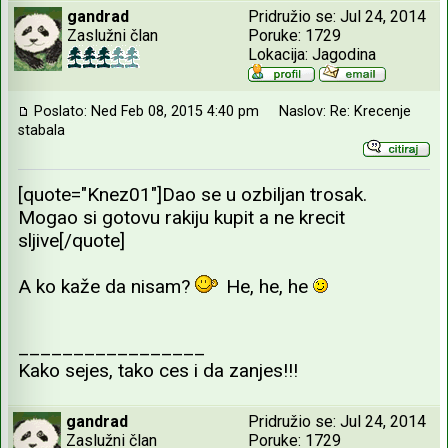
gandrad
Pridružio se: Jul 24, 2014
Zaslužni član
Poruke: 1729
Lokacija: Jagodina
Poslato: Ned Feb 08, 2015 4:40 pm
Naslov: Re: Krecenje
stabala
[quote="Knez01"]Dao se u ozbiljan trosak.
Mogao si gotovu rakiju kupit a ne krecit
sljive[/quote]
A ko kaže da nisam?
He, he, he
_________________
Kako sejes, tako ces i da zanjes!!!
gandrad
Pridružio se: Jul 24, 2014
Zaslužni član
Poruke: 1729