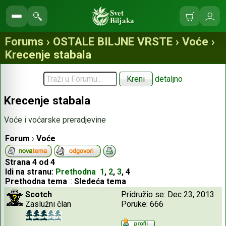
Svet
Biljaka
Korpa
Ulo
Pretraga
se
sajta
Forums › OSTALE BILJNE VRSTE › Voće ›
Krecenje stabala
detaljno
Krecenje stabala
Voće i voćarske preradjevine
Forum
›
Voće
Strana
4
od
4
Idi na stranu:
Prethodna
1
,
2
,
3
,
4
Prethodna tema
::
Sledeća tema
Scotch
Pridružio se: Dec 23, 2013
Zaslužni član
Poruke: 666