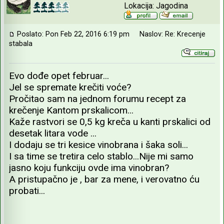
Lokacija: Jagodina
Poslato: Pon Feb 22, 2016 6:19 pm
Naslov: Re: Krecenje
stabala
Evo dođe opet februar...
Jel se spremate krečiti voće?
Pročitao sam na jednom forumu recept za
krečenje Kantom prskalicom...
Kaže rastvori se 0,5 kg kreča u kanti prskalici od
desetak litara vode ...
I dodaju se tri kesice vinobrana i šaka soli...
I sa time se tretira celo stablo...Nije mi samo
jasno koju funkciju ovde ima vinobran?
A pristupačno je , bar za mene, i verovatno ću
probati...
_________________