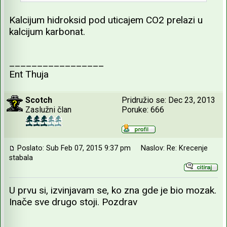
Kalcijum hidroksid pod uticajem CO2 prelazi u
kalcijum karbonat.
_________________
Ent Thuja
Scotch
Pridružio se: Dec 23, 2013
Zaslužni član
Poruke: 666
Poslato: Sub Feb 07, 2015 9:37 pm
Naslov: Re: Krecenje
stabala
U prvu si, izvinjavam se, ko zna gde je bio mozak.
Inače sve drugo stoji. Pozdrav