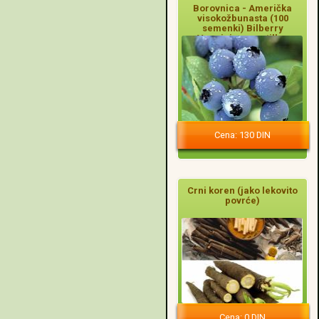
Borovnica - Američka
visokožbunasta (100
semenki) Bilberry
Vaccinium myrtillus
Cena: 130 DIN
Crni koren (jako lekovito
povrće)
Cena: 0 DIN