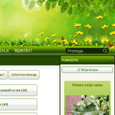
ENJE
KONTAKT
PORUČITE:
Moja korpa
nas?
Uslovi korišćenja
Pitomo Zelje seme
nastih vrsta (26)
e (49)