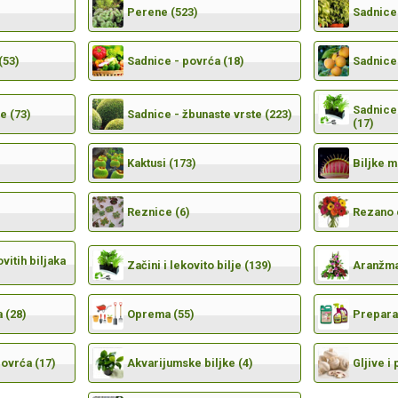
Perene (523)
Sadnice 
(53)
Sadnice - povrća (18)
Sadnice 
Sadnice 
e (73)
Sadnice - žbunaste vrste (223)
(17)
Kaktusi (173)
Biljke 
Reznice (6)
Rezano 
vitih biljaka
Začini i lekovito bilje (139)
Aranžma
 (28)
Oprema (55)
Preparat
povrća (17)
Akvarijumske biljke (4)
Gljive i