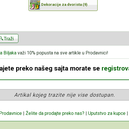
Dekoracije za dvorista (9)
Traži
a Biljaka
važi 10% popusta na sve artikle u Prodavnici!
dajete preko našeg sajta morate se
registrova
Artikal kojeg trazite nije vise dostupan.
 Prodavnice
|
Želite da prodajte preko nas?
|
Uputstvo za kupce