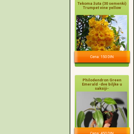
Tekoma žuta (30 semenki)
Trumpet vine yellow
Cena: 150 DIN
Philodendron Green
Emerald -dve biljke u
saksiji-
Cena: 450 DIN