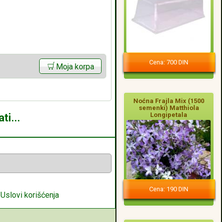
Cena: 700 DIN
Moja korpa
Noćna Frajla Mix (1500
semenki) Matthiola
Longipetala
ti...
Cena: 190 DIN
|
Uslovi korišćenja