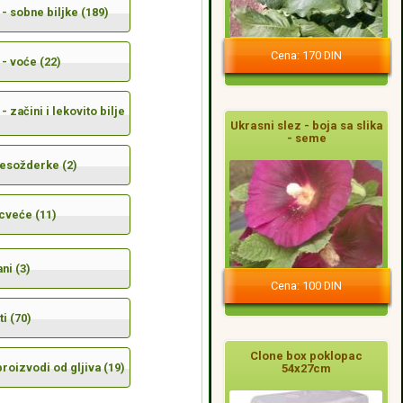
- sobne biljke (189)
Cena: 170 DIN
- voće (22)
- začini i lekovito bilje
Ukrasni slez - boja sa slika
- seme
mesožderke (2)
cveće (11)
ni (3)
Cena: 100 DIN
i (70)
Clone box poklopac
 proizvodi od gljiva (19)
54x27cm