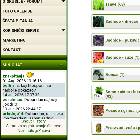
DISKUSIJE - FORUMI
Trave (68)
FOTO GALERIJE
ČESTA PITANJA
Sadnice - drveće 
KORISNIČKI SERVIS
MARKETING
Sadnice - puzavic
KONTAKT
Sadnice - ruže (1)
MINICHAT
Bonsai (1)
znakpitanja:
01-Aug-2026 19:16:16
belli_nis:
koji fitosporin se
najbolje pokazao?
Seme začina i leko
14-Jul-2026 17:07:32
(93)
perulenac:
Dobar dan najbolji
ljoodi :0
19-Jun-2026 22:44:27
Posude i grncarija
orhideja14:
Dobar dan, da li neko
ima zvezdasti jasmin sadnicu.
Shout History
04-Jun-2026 11:50:00
Samo za registrovanje članove
perulenac:
Dobro veche dobri
Proizvodi voća i 
Novi nalog/Prijava
ljoodi :-D
26-May-2026 23:11:49