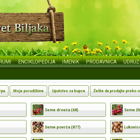
RUMI
ENCIKLOPEDIJA
IMENIK
PRODAVNICA
UDRUZ
rpa
Moje porudžbine
Uputstvo za kupce
Želite da prodajte preko 
Seme drveća (68)
Seme žbu
Seme povrća (877)
Lukovic