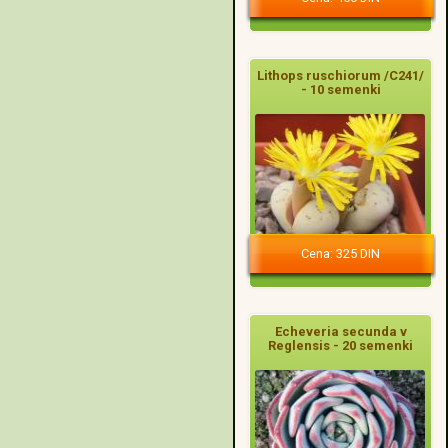
Lithops ruschiorum /C241/
- 10 semenki
Cena: 325 DIN
Echeveria secunda v
Reglensis - 20 semenki