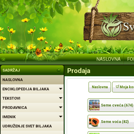
NASLOVNA
FO
Prodaja
SADRŽAJ
NASLOVNA
Naslovna
Moja ko
ENCIKLOPEDIJA BILJAKA
TEKSTOVI
Seme cveća (674)
PRODAVNICA
IMENIK
Seme voća (82)
UDRUŽENJE SVET BILJAKA