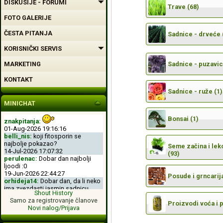
DISKUSIJE - FORUMI
Trave (68)
FOTO GALERIJE
ČESTA PITANJA
Sadnice - drveće 
KORISNIČKI SERVIS
MARKETING
Sadnice - puzavic
KONTAKT
Sadnice - ruže (1)
MINICHAT
Bonsai (1)
znakpitanja:
01-Aug-2026 19:16:16
belli_nis:
koji fitosporin se
najbolje pokazao?
Seme začina i leko
14-Jul-2026 17:07:32
(93)
perulenac:
Dobar dan najbolji
ljoodi :0
19-Jun-2026 22:44:27
Posude i grncarija
orhideja14:
Dobar dan, da li neko
ima zvezdasti jasmin sadnicu.
Shout History
04-Jun-2026 11:50:00
Samo za registrovanje članove
perulenac:
Dobro veche dobri
Proizvodi voća i 
Novi nalog/Prijava
ljoodi :-D
26-May-2026 23:11:49