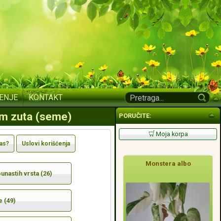
ENJE
KONTAKT
grm zuta (seme)
PORUČITE:
Moja korpa
nas?
Uslovi korišćenja
Monstera albo
nastih vrsta (26)
e (49)