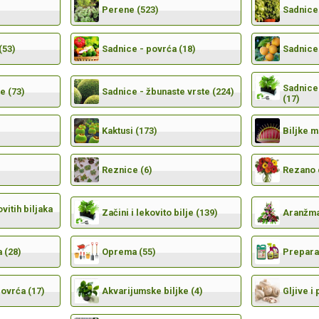
Perene (523)
Sadnice 
(53)
Sadnice - povrća (18)
Sadnice 
Sadnice 
e (73)
Sadnice - žbunaste vrste (224)
(17)
Kaktusi (173)
Biljke 
Reznice (6)
Rezano 
vitih biljaka
Začini i lekovito bilje (139)
Aranžma
 (28)
Oprema (55)
Preparat
povrća (17)
Akvarijumske biljke (4)
Gljive i