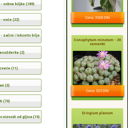
- sobne biljke (189)
Cena: 3500 DIN
- voće (22)
- začini i lekovito bilje
Conophytum minutum - 20
semenki
mesožderke (2)
cveće (11)
ni (3)
Cena: 325 DIN
i (70)
Eringium planum
 proizvodi od gljiva (19)