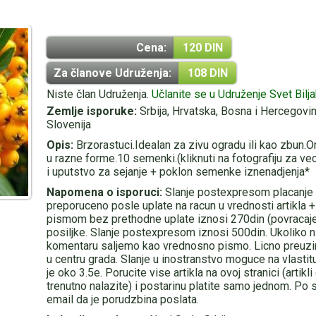
Cena:
120 DIN
Za članove Udruženja:
108 DIN
Niste član Udruženja.
Učlanite se u Udruženje Svet Bilj
Zemlje isporuke:
Srbija, Hrvatska, Bosna i Hercegovin
Slovenija
Opis:
Brzorastuci.Idealan za zivu ogradu ili kao zbun.
u razne forme.10 semenki.(kliknuti na fotografiju za v
i uputstvo za sejanje + poklon semenke iznenadjenja*
Napomena o isporuci:
Slanje postexpresom placanje
preporuceno posle uplate na racun u vrednosti artikla 
pismom bez prethodne uplate iznosi 270din (povracaj
posiljke. Slanje postexpresom iznosi 500din. Ukoliko n
komentaru saljemo kao vrednosno pismo. Licno preu
u centru grada. Slanje u inostranstvo moguce na vlasti
je oko 3.5e. Porucite vise artikla na ovoj stranici (artikl
trenutno nalazite) i postarinu platite samo jednom. Po 
email da je porudzbina poslata.