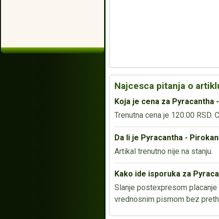
Najcesca pitanja o artikl
Koja je cena za Pyracantha 
Trenutna cena je 120.00 RSD. Ce
Da li je Pyracantha - Pirok
Artikal trenutno nije na stanju.
Kako ide isporuka za Pyraca
Slanje postexpresom placanje p
vrednosnim pismom bez pretho