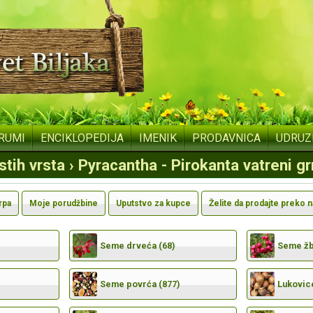
RUMI
ENCIKLOPEDIJA
IMENIK
PRODAVNICA
UDRUZ
tih vrsta › Pyracantha - Pirokanta vatreni 
rpa
Moje porudžbine
Uputstvo za kupce
Želite da prodajte preko 
Seme drveća (68)
Seme žbu
Seme povrća (877)
Lukovic