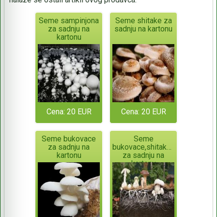
Seme sampinjona
Seme shitake za
za sadnju na
sadnju na kartonu
kartonu
Cena: 20 EUR
Cena: 20 EUR
Seme bukovace
Seme
za sadnju na
bukovace,shitake,sampinjona
kartonu
za sadnju na
kartonu