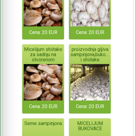
Cena: 20 EUR
Cena: 20 EUR
Micelijum shiitake
proizvodnja gljiva
za sadnju na
sampinjona,bukovace
otvorenom
i shiitake
Cena: 20 EUR
Cena: 20 EUR
Seme sampinjona
MICELIJUM
BUKOVACE