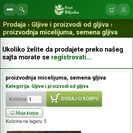
Svet
Biljaka
Korpa
Ulo
Pretraga
se
prodavnice
Prodaja › Gljive i proizvodi od gljiva ›
proizvodnja micelijuma, semena gljiva
Ukoliko želite da prodajete preko našeg
sajta morate se
registrovati...
proizvodnja micelijuma, semena gljiva
Kategorija: Gljive i proizvodi od gljiva
DODAJ U KORPU
Količina:
Moja korpa
Kolicina na lageru:
5