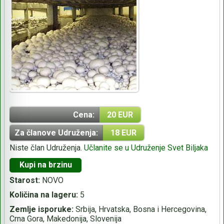
Cena:
20 EUR
Za članove Udruženja:
18 EUR
Niste član Udruženja.
Učlanite se u Udruženje Svet Biljaka
Kupi na brzinu
Starost:
NOVO
Količina na lageru:
5
Zemlje isporuke:
Srbija, Hrvatska, Bosna i Hercegovina,
Crna Gora, Makedonija, Slovenija