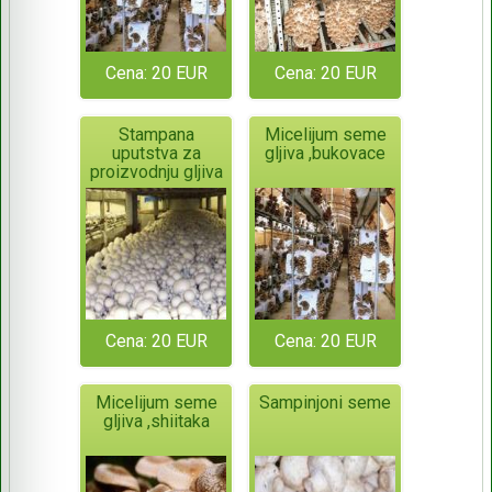
Cena: 20 EUR
Cena: 20 EUR
Stampana
Micelijum seme
uputstva za
gljiva ,bukovace
proizvodnju gljiva
Cena: 20 EUR
Cena: 20 EUR
Micelijum seme
Sampinjoni seme
gljiva ,shiitaka