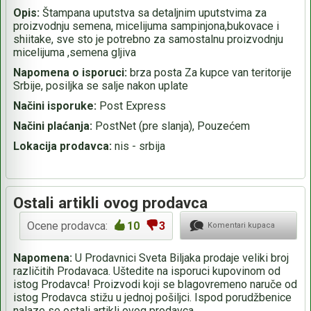
Opis:
Štampana uputstva sa detaljnim uputstvima za
proizvodnju semena, micelijuma sampinjona,bukovace i
shiitake, sve sto je potrebno za samostalnu proizvodnju
micelijuma ,semena gljiva
Napomena o isporuci:
brza posta Za kupce van teritorije
Srbije, posiljka se salje nakon uplate
Načini isporuke:
Post Express
Načini plaćanja:
PostNet (pre slanja), Pouzećem
Lokacija prodavca:
nis - srbija
Ostali artikli ovog prodavca
Ocene prodavca:
10
3
Komentari kupaca
Napomena:
U Prodavnici Sveta Biljaka prodaje veliki broj
različitih Prodavaca. Uštedite na isporuci kupovinom od
istog Prodavca! Proizvodi koji se blagovremeno naruče od
istog Prodavca stižu u jednoj pošiljci. Ispod porudžbenice
nalaze se ostali artikli ovog prodavca.