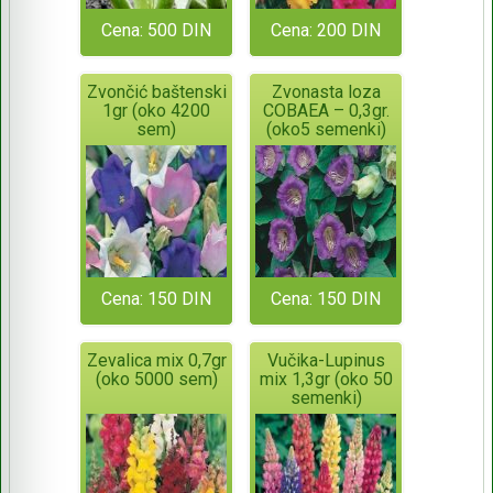
Cena: 500 DIN
Cena: 200 DIN
Zvončić baštenski
Zvonasta loza
1gr (oko 4200
COBAEA – 0,3gr.
sem)
(oko5 semenki)
Cena: 150 DIN
Cena: 150 DIN
Zevalica mix 0,7gr
Vučika-Lupinus
(oko 5000 sem)
mix 1,3gr (oko 50
semenki)