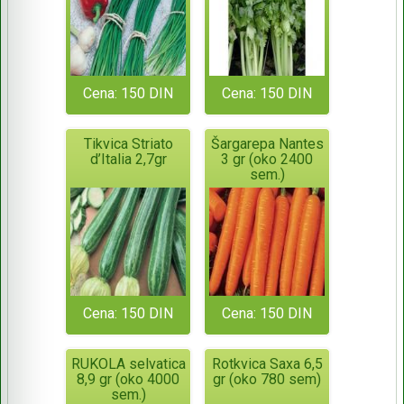
Cena: 150 DIN
Cena: 150 DIN
Tikvica Striato
Šargarepa Nantes
d’Italia 2,7gr
3 gr (oko 2400
sem.)
Cena: 150 DIN
Cena: 150 DIN
RUKOLA selvatica
Rotkvica Saxa 6,5
8,9 gr (oko 4000
gr (oko 780 sem)
sem.)