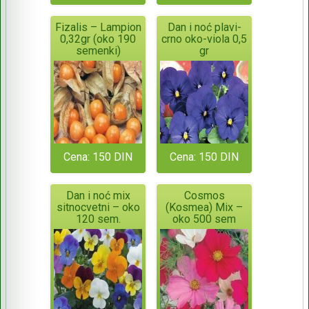
Fizalis – Lampion
Dan i noć plavi-
0,32gr (oko 190
crno oko-viola 0,5
semenki)
gr
Cena: 150 DIN
Cena: 150 DIN
Dan i noć mix
Cosmos
sitnocvetni – oko
(Kosmea) Mix –
120 sem.
oko 500 sem