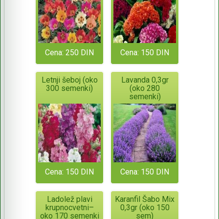
Cena: 250 DIN
Cena: 150 DIN
Letnji šeboj (oko
Lavanda 0,3gr
300 semenki)
(oko 280
semenki)
Cena: 150 DIN
Cena: 150 DIN
Ladolež plavi
Karanfil Šabo Mix
krupnocvetni–
0,3gr (oko 150
oko 170 semenki
sem)