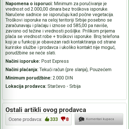
Napomena o isporuci:
Minimum za poručivanje je
vrednost od 2.000,00 dinara bez troškova isporuke.
Naručene sadnice se isporučuju kad počne vegetacija.
Troškovi isporuke na celoj teritoriji Srbije posebno se
zaračunavaju i plaćaju i iznose od 585,00 pa naviše,
zavisno od težine i vrednosti pošiljke. Prilikom prijema
plaća se vrednost robe + troškovi isporuke. Broj telefona
koji je u funkciji je obavezan radi kontaktiranja od strane
kurirske službe i prodavca i ukoliko kontakt nije moguć,
porudžbine se neće slati.
Načini isporuke:
Post Express
Načini plaćanja:
Tekući račun (pre slanja), Pouzećem
Minimum porudžbine:
2.000 DIN
Lokacija prodavca:
Starčevo - Srbija
Ostali artikli ovog prodavca
Ocene prodavca:
333
8
Komentari kupaca