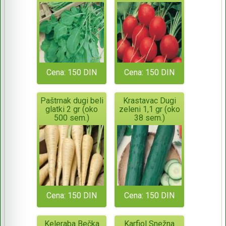
Cena: 150 DIN
Cena: 150 DIN
Paštrnak dugi beli
Krastavac Dugi
glatki 2 gr (oko
zeleni 1,1 gr (oko
500 sem.)
38 sem.)
Cena: 150 DIN
Cena: 150 DIN
Keleraba Bečka
Karfiol Snežna