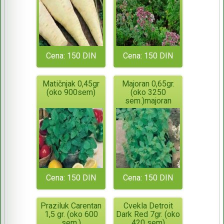
Cena: 150 DIN
Cena: 150 DIN
Matičnjak 0,45gr
Majoran 0,65gr.
(oko 900sem)
(oko 3250
sem.)majoran
Cena: 150 DIN
Cena: 150 DIN
Praziluk Carentan
Cvekla Detroit
1,5 gr. (oko 600
Dark Red 7gr. (oko
sem.)
420 sem)