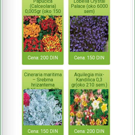
Papučica
Lobelia Crystal
(Calceolaria)
Palace (oko 6000
0,005gr (oko 150
sem)
semenki)
Cena: 200 DIN
Cena: 150 DIN
Cineraria maritima
Aquilegia mix-
– Srebrna
Kandilica 0,3
hrizantema
gr(oko 210 sem.)
0,15gr-oko 270
semenki
Cena: 150 DIN
Cena: 200 DIN