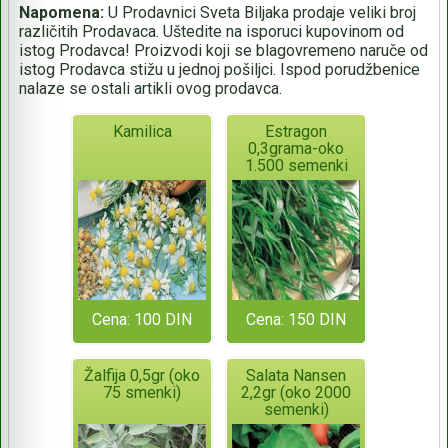
Napomena:
U Prodavnici Sveta Biljaka prodaje veliki broj
različitih Prodavaca. Uštedite na isporuci kupovinom od
istog Prodavca! Proizvodi koji se blagovremeno naruče od
istog Prodavca stižu u jednoj pošiljci. Ispod porudžbenice
nalaze se ostali artikli ovog prodavca.
Kamilica
Estragon
0,3grama-oko
1.500 semenki
Cena: 100 DIN
Cena: 150 DIN
Žalfija 0,5gr (oko
Salata Nansen
75 smenki)
2,2gr (oko 2000
semenki)