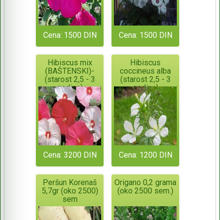
Cena: 1500 DIN
Cena: 1500 DIN
Hibiscus mix
Hibiscus
(BAŠTENSKI)-
coccineus alba
(starost 2,5 - 3
(starost 2,5 - 3
godine)
godine)
Cena: 3200 DIN
Cena: 1200 DIN
Peršun Korenaš
Origano 0,2 grama
5,7gr (oko 2500)
(oko 2500 sem.)
sem