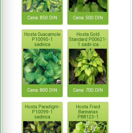
Cena: 850 DIN
Cena: 500 DIN
Hosta Guacamole
Hosta Gold
P10095-1
Standard P00621-
sadnica
1 sadn ica
Cena: 800 DIN
Cena: 700 DIN
Hosta Paradigm-
Hosta Fried
P10099-1
Bannanas
sadnica
P88123-1
sadnica