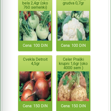
bela 2,4gr (oko
grudva 0,7gr
760 semenki)
Cena: 100 DIN
Cena: 100 DIN
Cvekla Detroit
Celer Praški
4,5gr
krupni 1,6gr (oko
4000 sem )
Cena: 150 DIN
Cena: 150 DIN