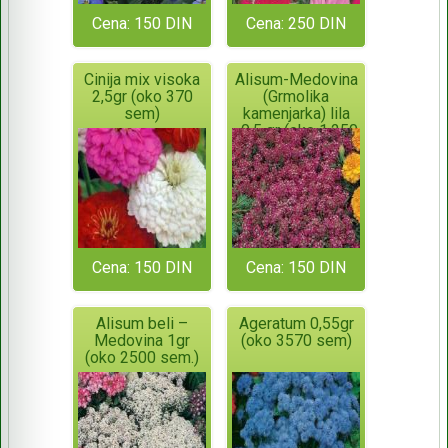
Cena: 150 DIN
Cena: 250 DIN
Cinija mix visoka
Alisum-Medovina
2,5gr (oko 370
(Grmolika
sem)
kamenjarka) lila
-0,5 gr (oko 1.250
sem)
Cena: 150 DIN
Cena: 150 DIN
Alisum beli –
Ageratum 0,55gr
Medovina 1gr
(oko 3570 sem)
(oko 2500 sem.)