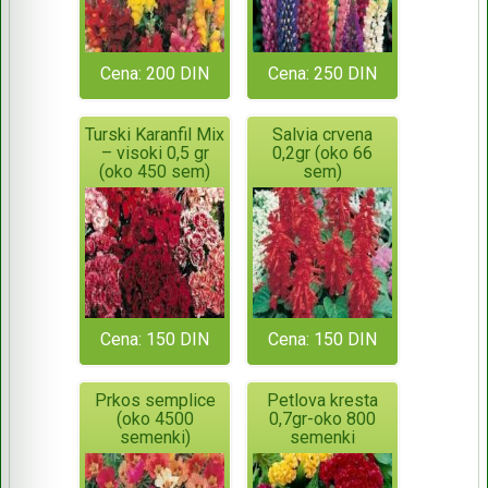
Cena: 200 DIN
Cena: 250 DIN
Turski Karanfil Mix
Salvia crvena
– visoki 0,5 gr
0,2gr (oko 66
(oko 450 sem)
sem)
Cena: 150 DIN
Cena: 150 DIN
Prkos semplice
Petlova kresta
(oko 4500
0,7gr-oko 800
semenki)
semenki