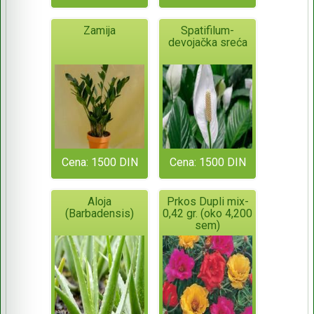
Zamija
Spatifilum-
devojačka sreća
Cena: 1500 DIN
Cena: 1500 DIN
Aloja
Prkos Dupli mix-
(Barbadensis)
0,42 gr. (oko 4,200
sem)