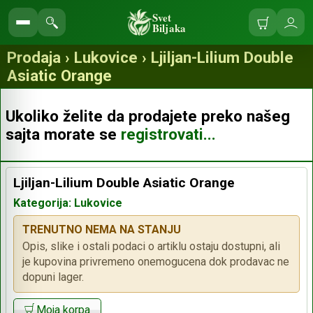
Svet
Biljaka
Korpa
Ulo
Pretraga
se
prodavnice
Prodaja › Lukovice › Ljiljan-Lilium Double
Asiatic Orange
Ukoliko želite da prodajete preko našeg
sajta morate se
registrovati...
Ljiljan-Lilium Double Asiatic Orange
Kategorija: Lukovice
TRENUTNO NEMA NA STANJU
Opis, slike i ostali podaci o artiklu ostaju dostupni, ali
je kupovina privremeno onemogucena dok prodavac ne
dopuni lager.
Moja korpa