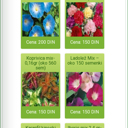
Cena: 200 DIN
Cena: 150 DIN
Koprivica mix-
Ladolež Mix –
0,16gr (oko 560
oko 150 semenki
sem)
Cena: 150 DIN
Cena: 150 DIN
Karanfil kineski
Iberis mix 2,4 gr-