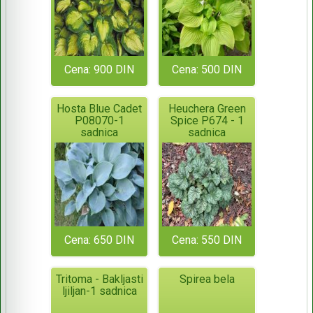
Cena: 900 DIN
Cena: 500 DIN
Hosta Blue Cadet
Heuchera Green
P08070-1
Spice P674 - 1
sadnica
sadnica
Cena: 650 DIN
Cena: 550 DIN
Tritoma - Bakljasti
Spirea bela
ljiljan-1 sadnica