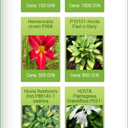
Cena: 150 DIN
Cena: 1500 DIN
Hemerocalis
P10101-Hosta
crveni P068
Paul-s Glory
Cena: 500 DIN
Cena: 850 DIN
Hosta Rainbow’s
HOSTA
End P88143-1
Plantaginea
sadnica
Grandiflora P031-
1 sadnica