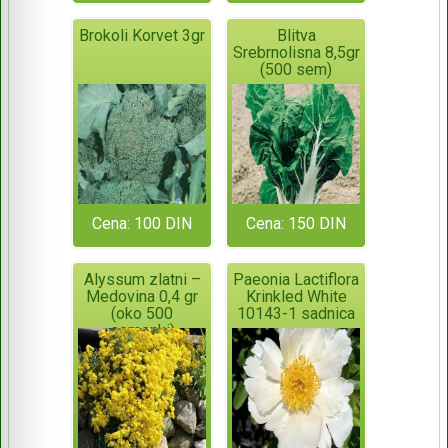
Brokoli Korvet 3gr
Blitva
Srebrnolisna 8,5gr
(500 sem)
Cena: 100 DIN
Cena: 150 DIN
Alyssum zlatni –
Paeonia Lactiflora
Medovina 0,4 gr
Krinkled White
(oko 500
10143-1 sadnica
semenki)