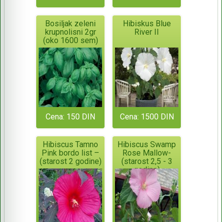
Bosiljak zeleni
Hibiskus Blue
krupnolisni 2gr
River II
(oko 1600 sem)
Cena: 150 DIN
Cena: 1500 DIN
Hibiscus Tamno
Hibiscus Swamp
Pink bordo list –
Rose Mallow-
(starost 2 godine)
(starost 2,5 - 3
godine)