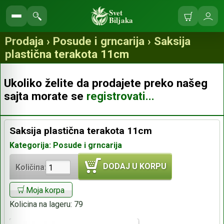
Svet
Biljaka
Korpa
Ulo
Pretraga
se
prodavnice
Prodaja › Posude i grncarija › Saksija
plastična terakota 11cm
Ukoliko želite da prodajete preko našeg
sajta morate se
registrovati...
Saksija plastična terakota 11cm
Kategorija: Posude i grncarija
DODAJ U KORPU
Količina:
Moja korpa
Kolicina na lageru:
79