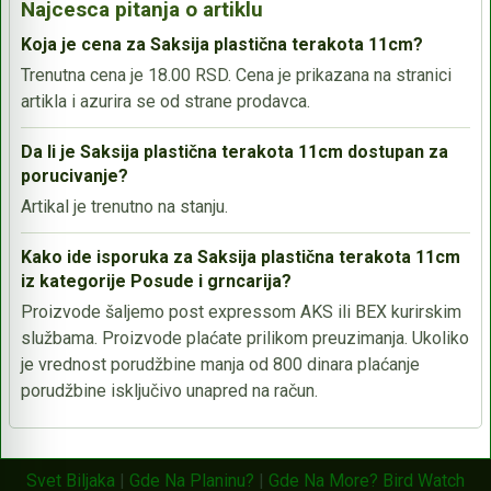
Najcesca pitanja o artiklu
Koja je cena za Saksija plastična terakota 11cm?
Trenutna cena je 18.00 RSD. Cena je prikazana na stranici
artikla i azurira se od strane prodavca.
Da li je Saksija plastična terakota 11cm dostupan za
porucivanje?
Artikal je trenutno na stanju.
Kako ide isporuka za Saksija plastična terakota 11cm
iz kategorije Posude i grncarija?
Proizvode šaljemo post expressom AKS ili BEX kurirskim
službama. Proizvode plaćate prilikom preuzimanja. Ukoliko
je vrednost porudžbine manja od 800 dinara plaćanje
porudžbine isključivo unapred na račun.
Svet Biljaka
|
Gde Na Planinu?
|
Gde Na More?
Bird Watch