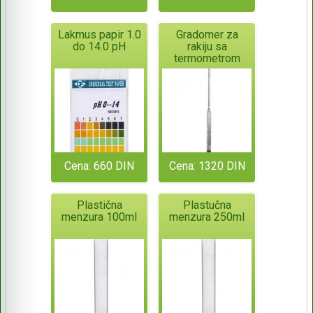
Lakmus papir 1.0
Gradomer za
do 14.0 pH
rakiju sa
termometrom
Cena: 660 DIN
Cena: 1320 DIN
Plastična
Plastučna
menzura 100ml
menzura 250ml