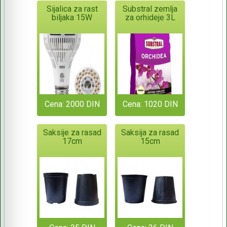
Sijalica za rast
Substral zemlja
biljaka 15W
za orhideje 3L
Cena: 2000 DIN
Cena: 1020 DIN
Saksije za rasad
Saksija za rasad
17cm
15cm