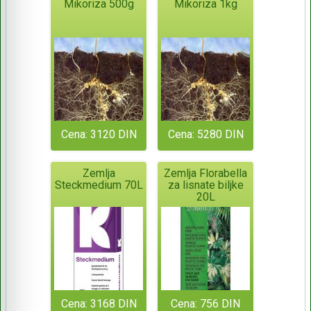
Mikoriza 500g
Mikoriza 1kg
Cena: 3120 DIN
Cena: 5280 DIN
Zemlja
Zemlja Florabella
Steckmedium 70L
za lisnate biljke
20L
Cena: 3168 DIN
Cena: 756 DIN