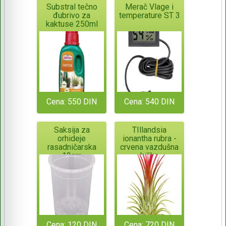
Substral tečno
Merač Vlage i
đubrivo za
temperature ST 3
kaktuse 250ml
Cena: 550 DIN
Cena: 540 DIN
Saksija za
TIllandsia
orhideje
ionantha rubra -
rasadničarska
crvena vazdušna
12cm
biljka
Cena: 120 DIN
Cena: 720 DIN