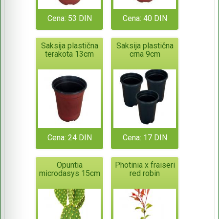
Cena: 53 DIN
Cena: 40 DIN
Saksija plastična
Saksija plastična
terakota 13cm
crna 9cm
Cena: 24 DIN
Cena: 17 DIN
Opuntia
Photinia x fraiseri
microdasys 15cm
red robin