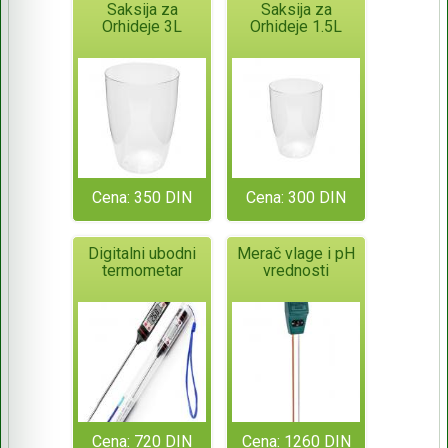
Saksija za
Saksija za
Orhideje 3L
Orhideje 1.5L
Cena: 350 DIN
Cena: 300 DIN
Digitalni ubodni
Merač vlage i pH
termometar
vrednosti
Cena: 720 DIN
Cena: 1260 DIN