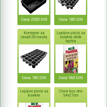
Cena: 2500 DIN
Cena: 180 DIN
Kontejner za
Lepljive ploče za
rasad 28 mesta
insekte oblik
leptira
Cena: 180 DIN
Cena: 960 DIN
Lepljive ploče za
Clone box dno
insekte
54x27cm