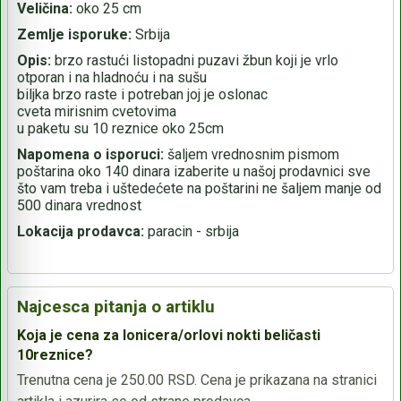
Veličina:
oko 25 cm
Zemlje isporuke:
Srbija
Opis:
brzo rastući listopadni puzavi žbun koji je vrlo
otporan i na hladnoću i na sušu
biljka brzo raste i potreban joj je oslonac
cveta mirisnim cvetovima
u paketu su 10 reznice oko 25cm
Napomena o isporuci:
šaljem vrednosnim pismom
poštarina oko 140 dinara izaberite u našoj prodavnici sve
što vam treba i uštedećete na poštarini ne šaljem manje od
500 dinara vrednost
Lokacija prodavca:
paracin - srbija
Najcesca pitanja o artiklu
Koja je cena za lonicera/orlovi nokti beličasti
10reznice?
Trenutna cena je 250.00 RSD. Cena je prikazana na stranici