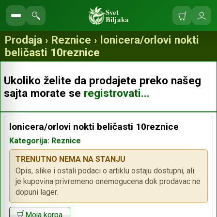
Svet
Biljaka
Korpa
Ulo
Pretraga
se
prodavnice
Prodaja › Reznice › lonicera/orlovi nokti
beličasti 10reznice
Ukoliko želite da prodajete preko našeg
sajta morate se
registrovati...
lonicera/orlovi nokti beličasti 10reznice
Kategorija: Reznice
TRENUTNO NEMA NA STANJU
Opis, slike i ostali podaci o artiklu ostaju dostupni, ali
je kupovina privremeno onemogucena dok prodavac ne
dopuni lager.
Moja korpa