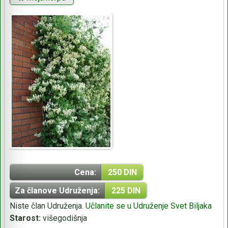
Cena:
250 DIN
Za članove Udruženja:
225 DIN
Niste član Udruženja.
Učlanite se u Udruženje Svet Biljaka
Starost:
višegodišnja