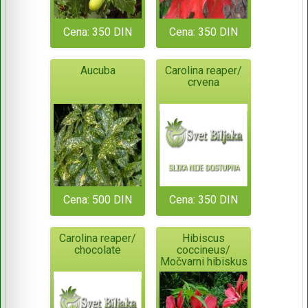
Cena: 350 DIN
Cena: 350 DIN
Aucuba
Carolina reaper/
crvena
Cena: 500 DIN
Cena: 350 DIN
Carolina reaper/
Hibiscus
chocolate
coccineus/
Močvarni hibiskus