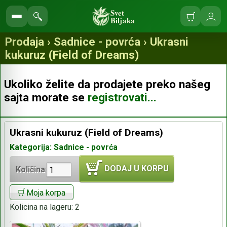
Svet
Biljaka
Korpa
Ulo
Pretraga
se
prodavnice
Prodaja › Sadnice - povrća › Ukrasni
kukuruz (Field of Dreams)
Ukoliko želite da prodajete preko našeg
sajta morate se
registrovati...
Ukrasni kukuruz (Field of Dreams)
Kategorija: Sadnice - povrća
DODAJ U KORPU
Količina:
Moja korpa
Kolicina na lageru:
2