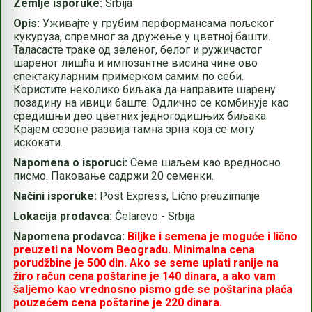
Zemlje isporuke:
Srbija
Opis:
Уживајте у грубим перформансама пољског
кукуруза, спремног за дружење у цветној башти.
Таласасте траке од зеленог, белог и ружичастог
шареног лишћа и импозантне висина чине ово
спектакуларним примерком самим по себи.
Користите неколико биљака да направите шарену
позадину на ивици баште. Одлично се комбинује као
средишњи део цветних једногодишњих биљака.
Крајем сезоне развија тамна зрна која се могу
искокати.
Napomena o isporuci:
Семе шаљем као вредносно
писмо. Паковање садржи 20 семенки.
Načini isporuke:
Post Express, Lično preuzimanje
Lokacija prodavca:
Čelarevo - Srbija
Napomena prodavca:
Biljke i semena je moguće i lično
preuzeti na Novom Beogradu. Minimalna cena
porudžbine je 500 din. Ako se seme uplati ranije na
žiro račun cena poštarine je 140 dinara, a ako vam
šaljemo kao vrednosno pismo gde se poštarina plaća
pouzećem cena poštarine je 220 dinara.