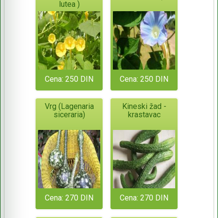
lutea )
Cena: 250 DIN
Cena: 250 DIN
Vrg (Lagenaria
Kineski žad -
siceraria)
krastavac
Cena: 270 DIN
Cena: 270 DIN