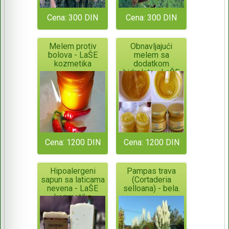
Cena: 300 DIN
Cena: 300 DIN
Melem protiv
Obnavljajući
bolova - LaŠE
melem sa
kozmetika
dodatkom
hidrolata - LaŠE
kozmetika
Cena: 1200 DIN
Cena: 1200 DIN
Hipoalergeni
Pampas trava
sapun sa laticama
(Cortaderia
nevena - LaŠE
selloana) - bela.
kozmetika