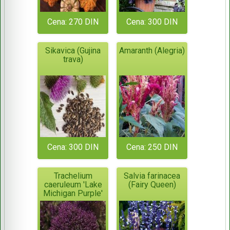
Cena: 270 DIN
Cena: 300 DIN
Sikavica (Gujina
Amaranth (Alegria)
trava)
Cena: 300 DIN
Cena: 250 DIN
Trachelium
Salvia farinacea
caeruleum 'Lake
(Fairy Queen)
Michigan Purple'