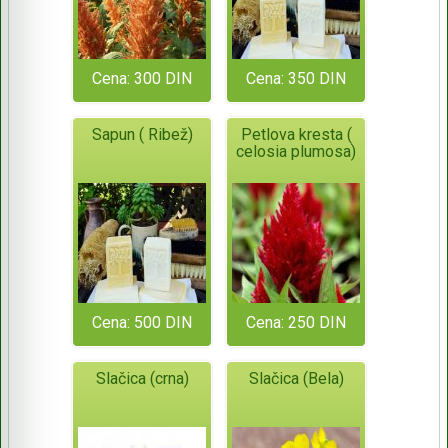
Cena: 300 DIN
Cena: 350 DIN
Sapun ( Ribež)
Petlova kresta (
celosia plumosa)
Cena: 500 DIN
Cena: 250 DIN
Slačica (crna)
Slačica (Bela)