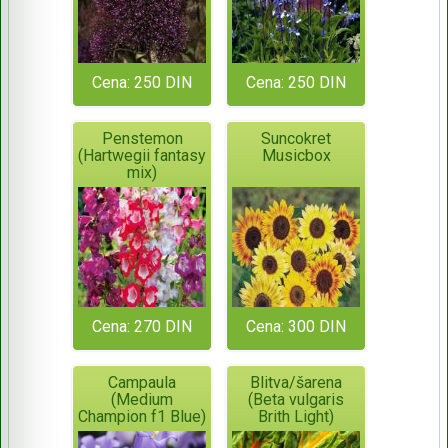
Cena: 250 DIN
Cena: 250 DIN
Penstemon
Suncokret
(Hartwegii fantasy
Musicbox
mix)
Cena: 270 DIN
Cena: 300 DIN
Campaula
Blitva/šarena
(Medium
(Beta vulgaris
Champion f1 Blue)
Brith Light)