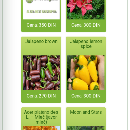
Cena: 350 DIN
Cena: 300 DIN
Jalapeno brown
Jalapeno lemon
spice
Cena: 270 DIN
Cena: 300 DIN
Acer platanoides
Moon and Stars
L. – Mleč (javor
mleč)