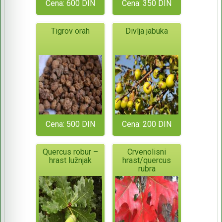
Cena: 600 DIN
Cena: 350 DIN
Tigrov orah
Divlja jabuka
Cena: 500 DIN
Cena: 200 DIN
Quercus robur –
Crvenolisni
hrast lužnjak
hrast/quercus
rubra