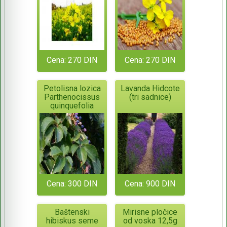
Cena: 270 DIN
Cena: 270 DIN
Petolisna lozica
Lavanda Hidcote
Parthenocissus
(tri sadnice)
quinquefolia
Cena: 300 DIN
Cena: 900 DIN
Baštenski
Mirisne pločice
hibiskus seme
od voska 12,5g