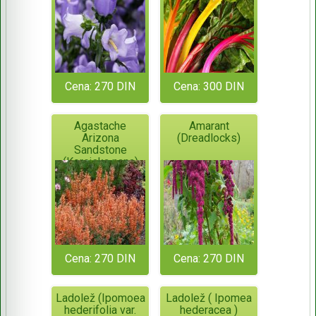
Cena: 270 DIN
Cena: 300 DIN
Agastache
Amarant
Arizona
(Dreadlocks)
Sandstone
(Korejska nana)
Orange
Cena: 270 DIN
Cena: 270 DIN
Ladolež (Ipomoea
Ladolež ( Ipomea
hederifolia var.
hederacea )