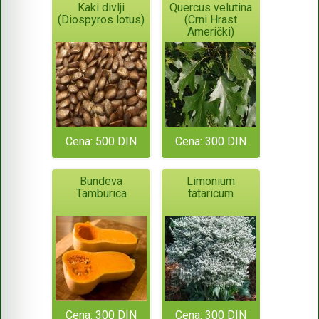
Kaki divlji
Quercus velutina
(Diospyros lotus)
(Crni Hrast
Američki)
Cena: 500 DIN
Cena: 300 DIN
Bundeva
Limonium
Tamburica
tataricum
Cena: 300 DIN
Cena: 300 DIN