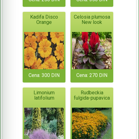
Kadifa Disco
Celosia plumosa
Orange
New look
Cena: 300 DIN
Cena: 270 DIN
Limonium
Rudbeckia
latifolium
fulgida-pupavica