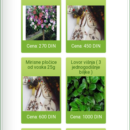
Cena: 270 DIN
Cena: 450 DIN
Mirisne pločice
Lovor višnja ( 3
od voska 25g
jednogodišnje
biljke )
Cena: 600 DIN
Cena: 1000 DIN