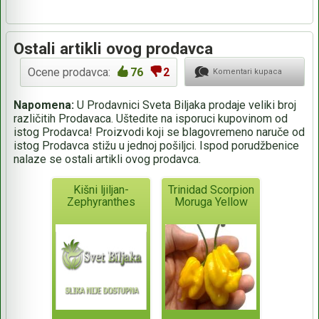
Ostali artikli ovog prodavca
Ocene prodavca:
76
2
Komentari kupaca
Napomena:
U Prodavnici Sveta Biljaka prodaje veliki broj
različitih Prodavaca. Uštedite na isporuci kupovinom od
istog Prodavca! Proizvodi koji se blagovremeno naruče od
istog Prodavca stižu u jednoj pošiljci. Ispod porudžbenice
nalaze se ostali artikli ovog prodavca.
Kišni ljiljan-
Trinidad Scorpion
Zephyranthes
Moruga Yellow