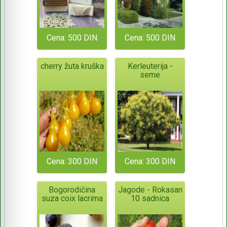
Cena: 500 DIN
Cena: 500 DIN
cherry žuta kruška
Kerleuterija -
seme
Cena: 300 DIN
Cena: 300 DIN
Bogorodičina
Jagode - Rokasan
suza coix lacrima
10 sadnica