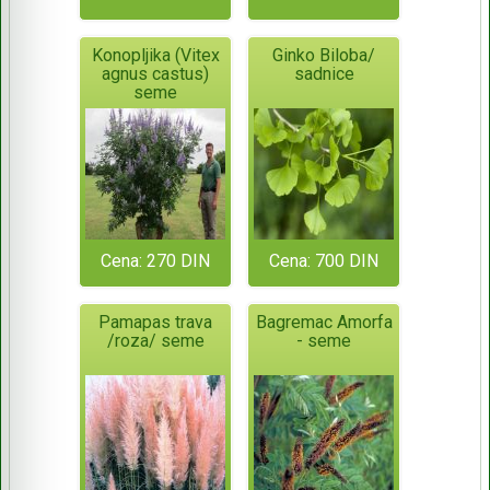
Konopljika (Vitex
Ginko Biloba/
agnus castus)
sadnice
seme
Cena: 270 DIN
Cena: 700 DIN
Pamapas trava
Bagremac Amorfa
/roza/ seme
- seme