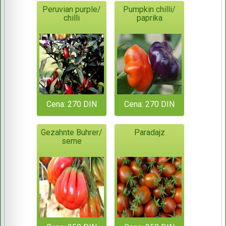
Peruvian purple/
Pumpkin chilli/
chilli
paprika
Cena: 270 DIN
Cena: 270 DIN
Gezahnte Buhrer/
Paradajz
seme