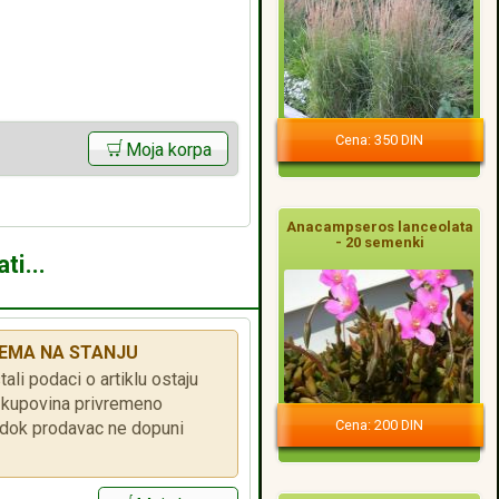
Cena: 350 DIN
Moja korpa
Anacampseros lanceolata
- 20 semenki
ti...
EMA NA STANJU
tali podaci o artiklu ostaju
je kupovina privremeno
Cena: 200 DIN
ok prodavac ne dopuni