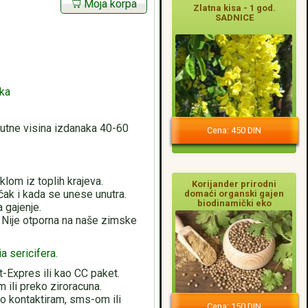
Moja korpa
Zlatna kisa - 1 god.
SADNICE
aka
nutne visina izdanaka 40-60
Cena: 450 DIN
lom iz toplih krajeva.
Korijander prirodni
čak i kada se unese unutra.
domaći organski gajen
biodinamički eko
 gajenje.
 Nije otporna na naše zimske
ia sericifera.
Expres ili kao CC paket.
ili preko ziroracuna.
o kontaktiram, sms-om ili
Cena: 150 DIN