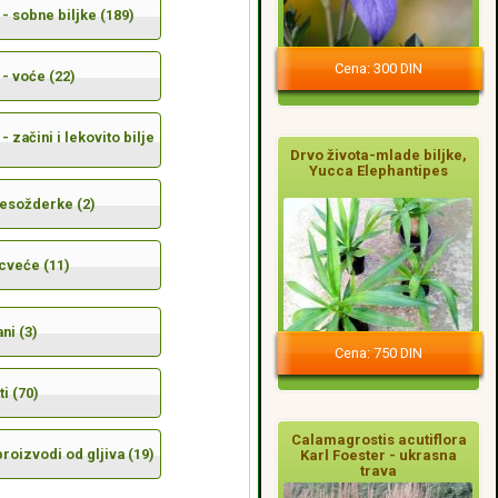
- sobne biljke (189)
Cena: 300 DIN
- voće (22)
- začini i lekovito bilje
Drvo života-mlade biljke,
Yucca Elephantipes
mesožderke (2)
cveće (11)
ni (3)
Cena: 750 DIN
i (70)
Calamagrostis acutiflora
 proizvodi od gljiva (19)
Karl Foester - ukrasna
trava