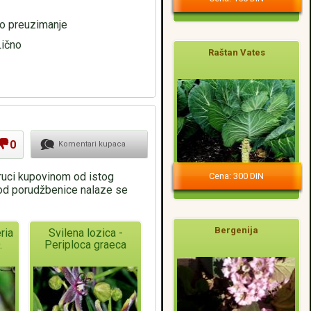
no preuzimanje
Lično
Raštan Vates
0
Komentari kupaca
oruci kupovinom od istog
Cena: 300 DIN
pod porudžbenice nalaze se
Bergenija
ria
Svilena lozica -
.
Periploca graeca