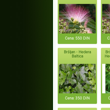
Cena: 550 DIN
C
Bršljan - Hedera
Brš
Baltica
Hed
Cena: 350 DIN