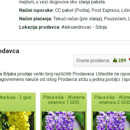
mejlom, u vezi dogovora oko slanja paketa.
Načini isporuke:
CC paket (Pošta), Post Express, Lič
Načini plaćanja:
Tekući račun (pre slanja), Pouzećem, 
Lokacija prodavca:
Aleksandrovac - Srbija
rodavca
Ocene prodavca:
289
 Biljaka prodaje veliki broj različitih Prodavaca. Uštedite na isp
agovremeno naruče od istog Prodavca stižu u jednoj pošiljci. Is
tna kisa - 2 god.
Plava kiša - Wisteria
Plava kiša - Wiste
sinensis 1 GOD.
sinensis 2 GOD