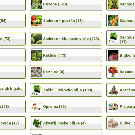
Perene (523)
Sadnice 
(54)
Sadnice - povrća (18)
Sadnice 
Sadnice 
e (73)
Sadnice - žbunaste vrste (223)
(17)
Kaktusi (173)
Biljke 
Reznice (6)
Rezano 
vitih biljaka
Začini i lekovito bilje (139)
Aranžma
 (28)
Oprema (55)
Preparat
povrća (17)
Akvarijumske biljke (4)
Gljive i