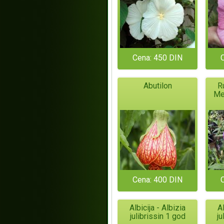
Cena: 450 DIN
Abutilon
R
Me
Cena: 400 DIN
Albicija - Albizia
Al
julibrissin 1 god
ju