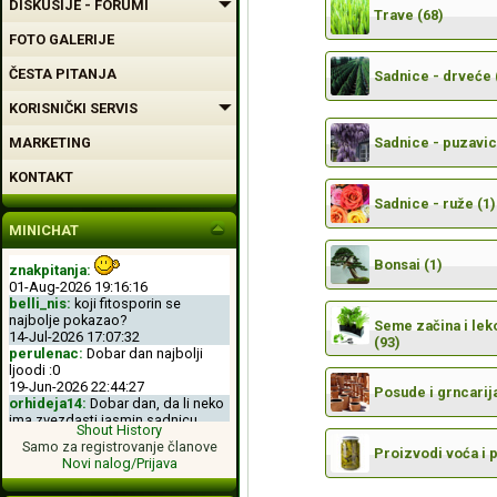
DISKUSIJE - FORUMI
Trave (68)
FOTO GALERIJE
ČESTA PITANJA
Sadnice - drveće 
KORISNIČKI SERVIS
MARKETING
Sadnice - puzavic
KONTAKT
Sadnice - ruže (1)
MINICHAT
Bonsai (1)
znakpitanja:
01-Aug-2026 19:16:16
belli_nis:
koji fitosporin se
najbolje pokazao?
Seme začina i leko
14-Jul-2026 17:07:32
(93)
perulenac:
Dobar dan najbolji
ljoodi :0
19-Jun-2026 22:44:27
Posude i grncarija
orhideja14:
Dobar dan, da li neko
ima zvezdasti jasmin sadnicu.
Shout History
04-Jun-2026 11:50:00
Samo za registrovanje članove
perulenac:
Dobro veche dobri
Proizvodi voća i 
Novi nalog/Prijava
ljoodi :-D
26-May-2026 23:11:49