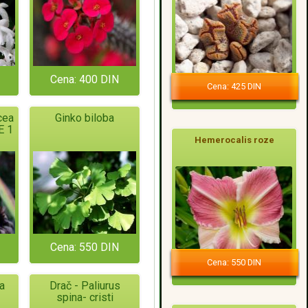
Cena: 400 DIN
Cena: 425 DIN
cea
Ginko biloba
E 1
Hemerocalis roze
Cena: 550 DIN
Cena: 550 DIN
a
Drač - Paliurus
spina- cristi