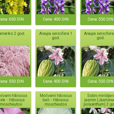
Cena: 650 DIN
Cena: 400 DIN
Cena: 550 DIN
amariks 2 god.
Araujia sericifera 1
Araujia sericifera
god.
god.
Cena: 550 DIN
Cena: 400 DIN
Cena: 550 DIN
čvarni hibiscus
Močvarni hibiscus
Sobni mirišljavi
ink - Hibiscus
beli - Hibiscus
jasmin (Jasmin
moscheutos
moscheutos
polyanthum) 2 go