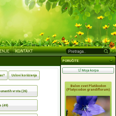
ENJE
KONTAKT
PORUČITE:
Moja korpa
nas?
Uslovi korišćenja
Balon cvet Platikodon
(Platycodon grandiflorum)
nastih vrsta (26)
e (49)