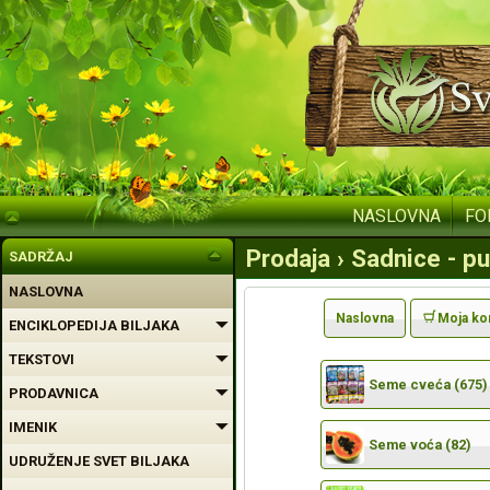
NASLOVNA
FO
Prodaja › Sadnice - pu
SADRŽAJ
NASLOVNA
Naslovna
Moja ko
ENCIKLOPEDIJA BILJAKA
TEKSTOVI
Seme cveća (675)
PRODAVNICA
IMENIK
Seme voća (82)
UDRUŽENJE SVET BILJAKA