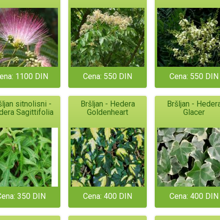
ena: 1100 DIN
Cena: 550 DIN
Cena: 550 DIN
ljan sitnolisni -
Bršljan - Hedera
Bršljan - Heder
era Sagittifolia
Goldenheart
Glacer
Cena: 350 DIN
Cena: 400 DIN
Cena: 400 DIN