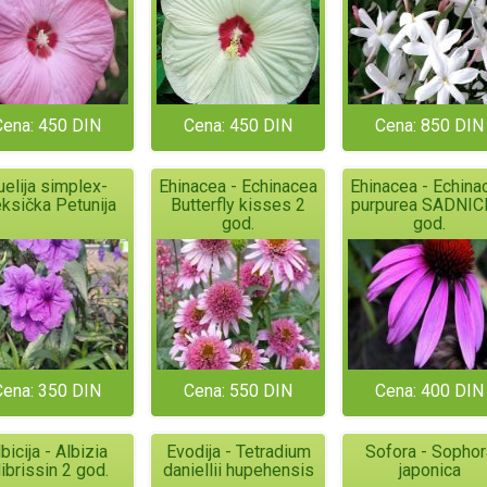
Cena: 450 DIN
Cena: 450 DIN
Cena: 850 DIN
uelija simplex-
Ehinacea - Echinacea
Ehinacea - Echina
ksička Petunija
Butterfly kisses 2
purpurea SADNIC
god.
god.
Cena: 350 DIN
Cena: 550 DIN
Cena: 400 DIN
bicija - Albizia
Evodija - Tetradium
Sofora - Sophor
librissin 2 god.
daniellii hupehensis
japonica