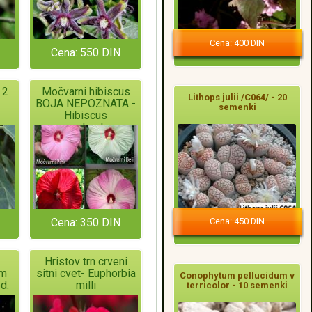
Cena: 400 DIN
Cena: 550 DIN
 2
Močvarni hibiscus
Lithops julii /C064/ - 20
BOJA NEPOZNATA -
semenki
Hibiscus
moscheutos
Cena: 450 DIN
Cena: 350 DIN
Hristov trn crveni
um
sitni cvet- Euphorbia
Conophytum pellucidum v
d.
milli
terricolor - 10 semenki