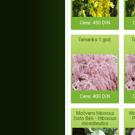
Cena: 450 DIN
Tamariks 1 god.
T
Cena: 400 DIN
Močvarni hibiscus
Mo
čisto Beli - Hibiscus
P
moscheutos