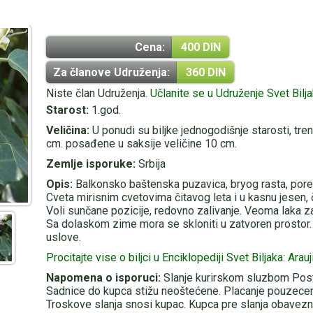
Cena:
400 DIN
Za članove Udruženja:
360 DIN
Niste član Udruženja.
Učlanite se u Udruženje Svet Bilj
Starost:
1.god.
Veličina:
U ponudi su biljke jednogodišnje starosti, tre
cm. posađene u saksije veličine 10 cm.
Zemlje isporuke:
Srbija
Opis:
Balkonsko baštenska puzavica, bryog rasta, porek
Cveta mirisnim cvetovima čitavog leta i u kasnu jesen, 
Voli sunčane pozicije, redovno zalivanje. Veoma laka za
Sa dolaskom zime mora se skloniti u zatvoren prostor.
uslove.
Procitajte vise o biljci u Enciklopediji Svet Biljaka: Arauj
Napomena o isporuci:
Slanje kurirskom sluzbom Post-
Sadnice do kupca stižu neoštećene. Placanje pouzecem 
Troskove slanja snosi kupac. Kupca pre slanja obavezn