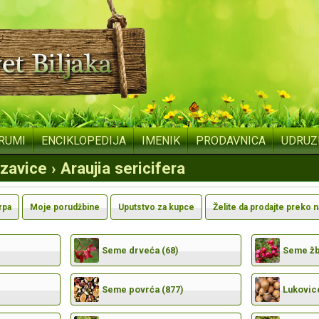
RUMI
ENCIKLOPEDIJA
IMENIK
PRODAVNICA
UDRUZ
zavice › Araujia sericifera
rpa
Moje porudžbine
Uputstvo za kupce
Želite da prodajte preko 
Seme drveća (68)
Seme žbu
Seme povrća (877)
Lukovic