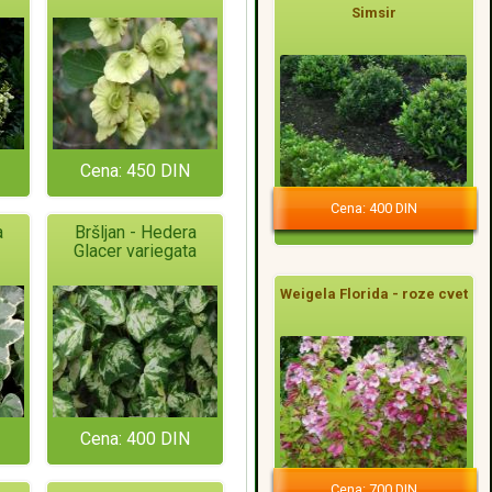
Simsir
Cena: 450 DIN
Cena: 400 DIN
a
Bršljan - Hedera
Glacer variegata
Weigela Florida - roze cvet
Cena: 400 DIN
Cena: 700 DIN