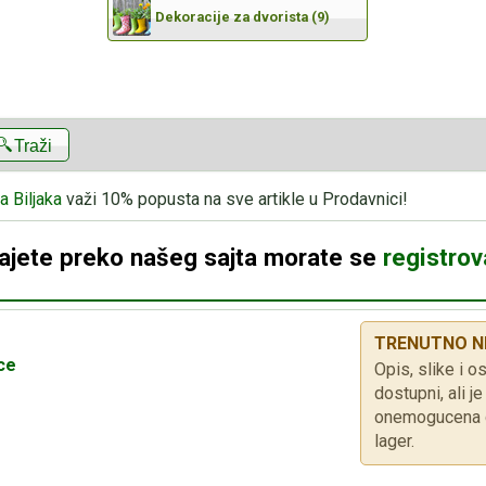
Dekoracije za dvorista (9)
Traži
a Biljaka
važi 10% popusta na sve artikle u Prodavnici!
dajete preko našeg sajta morate se
registrova
TRENUTNO N
ce
Opis, slike i os
dostupni, ali 
onemogucena d
lager.