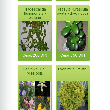
Tradescantia
Krasula -Crassula
fluminensis -
ovata - drvo novca
zelena
Cena: 200 DIN
Cena: 350 DIN
Perunika, iris -
Evonimus - zlatni
vise boja