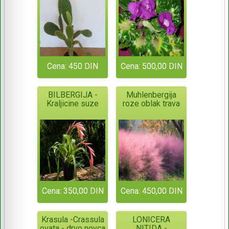
Cena: 450 DIN
Cena: 500,00 DIN
BILBERGIJA -
Muhlenbergija
Kraljicine suze
roze oblak trava
Cena: 350,00 DIN
Cena: 450,00 DIN
Krasula -Crassula
LONICERA
ovata - drvo novca
NITIDA -