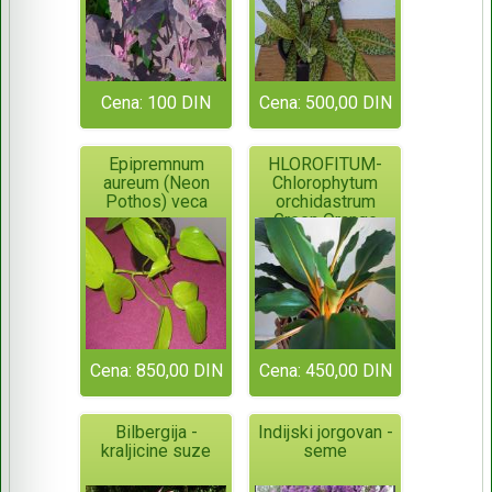
Cena: 100 DIN
Cena: 500,00 DIN
Epipremnum
HLOROFITUM-
aureum (Neon
Chlorophytum
Pothos) veca
orchidastrum
Green Orange
Cena: 850,00 DIN
Cena: 450,00 DIN
Bilbergija -
Indijski jorgovan -
kraljicine suze
seme