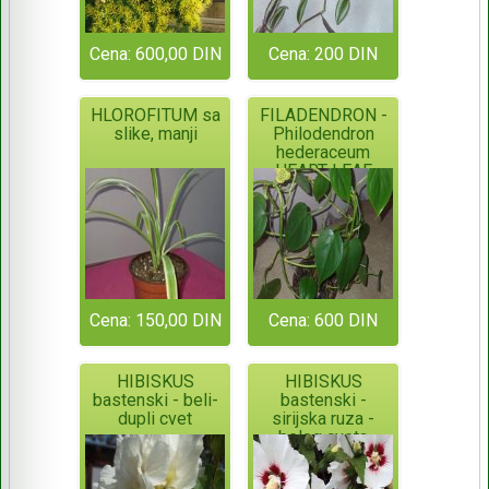
Cena: 600,00 DIN
Cena: 200 DIN
HLOROFITUM sa
FILADENDRON -
slike, manji
Philodendron
hederaceum
HEART-LEAF
Cena: 150,00 DIN
Cena: 600 DIN
HIBISKUS
HIBISKUS
bastenski - beli-
bastenski -
dupli cvet
sirijska ruza -
belog cveta