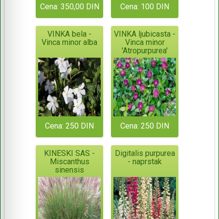
Cena: 350,00 DIN
Cena: 100 DIN
VINKA bela -
VINKA ljubicasta -
Vinca minor alba
Vinca minor
'Atropurpurea'
Cena: 250 DIN
Cena: 250 DIN
KINESKI SAS -
Digitalis purpurea
Miscanthus
- naprstak
sinensis