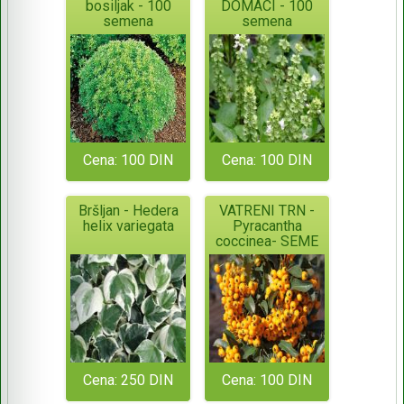
bosiljak - 100
DOMACI - 100
semena
semena
Cena: 100 DIN
Cena: 100 DIN
Bršljan - Hedera
VATRENI TRN -
helix variegata
Pyracantha
coccinea- SEME
Cena: 250 DIN
Cena: 100 DIN