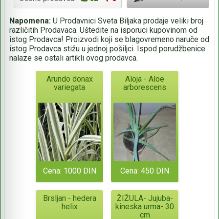
Napomena:
U Prodavnici Sveta Biljaka prodaje veliki broj
različitih Prodavaca. Uštedite na isporuci kupovinom od
istog Prodavca! Proizvodi koji se blagovremeno naruče od
istog Prodavca stižu u jednoj pošiljci. Ispod porudžbenice
nalaze se ostali artikli ovog prodavca.
Arundo donax
Aloja - Aloe
variegata
arborescens
Cena: 1000 DIN
Cena: 450 DIN
Brsljan - hedera
ŽIŽULA- Jujuba-
helix
kineska urma- 30
cm