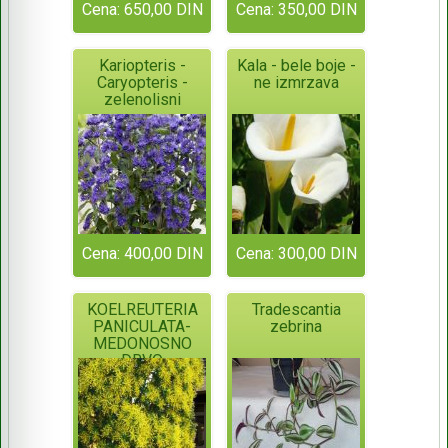
Cena: 650,00 DIN
Cena: 350,00 DIN
Kariopteris -
Kala - bele boje -
Caryopteris -
ne izmrzava
zelenolisni
Cena: 400,00 DIN
Cena: 300,00 DIN
KOELREUTERIA
Tradescantia
PANICULATA-
zebrina
MEDONOSNO
DRVO