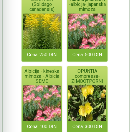
(Solidago
-albicija- japanska
canadensis)
mimoza
Cena: 250 DIN
Cena: 500 DIN
Albicija - kineska
OPUNTIA
mimoza - Albicia
compressa-
SEME
ZIMOOTPORNI
kaktus
Cena: 100 DIN
Cena: 300 DIN