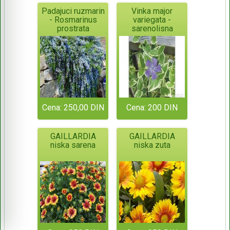
Padajuci ruzmarin
Vinka major
- Rosmarinus
variegata -
prostrata
sarenolisna
Cena: 250,00 DIN
Cena: 200 DIN
GAILLARDIA
GAILLARDIA
niska sarena
niska zuta