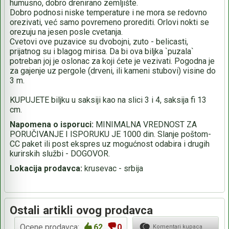
humusno, dobro drenirano zemljište.
Dobro podnosi niske temperature i ne mora se redovno
orezivati, već samo povremeno prorediti. Orlovi nokti se
orezuju na jesen posle cvetanja.
Cvetovi ove puzavice su dvobojni, zuto - belicasti,
prijatnog su i blagog mirisa. Da bi ova biljka `puzala`
potreban joj je oslonac za koji ćete je vezivati. Pogodna je
za gajenje uz pergole (drveni, ili kameni stubovi) visine do
3 m.
KUPUJETE biljku u saksiji kao na slici 3 i 4, saksija fi 13
cm.
Napomena o isporuci:
MINIMALNA VREDNOST ZA
PORUČIVANJE I ISPORUKU JE 1000 din. Slanje poštom-
CC paket ili post ekspres uz mogućnost odabira i drugih
kurirskih službi - DOGOVOR.
Lokacija prodavca:
krusevac - srbija
Ostali artikli ovog prodavca
Ocene prodavca:
62
0
Komentari kupaca