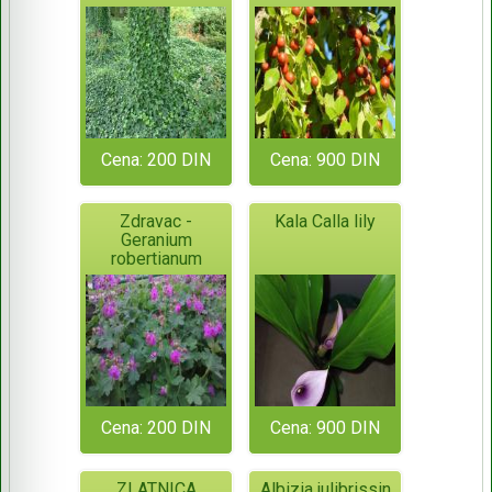
Cena: 200 DIN
Cena: 900 DIN
Zdravac -
Kala Calla lily
Geranium
robertianum
Cena: 200 DIN
Cena: 900 DIN
ZLATNICA
Albizia julibrissin