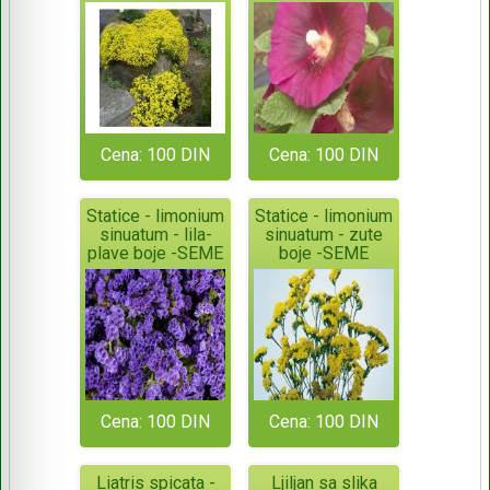
Cena: 100 DIN
Cena: 100 DIN
Statice - limonium
Statice - limonium
sinuatum - lila-
sinuatum - zute
plave boje -SEME
boje -SEME
Cena: 100 DIN
Cena: 100 DIN
Liatris spicata -
Ljiljan sa slika