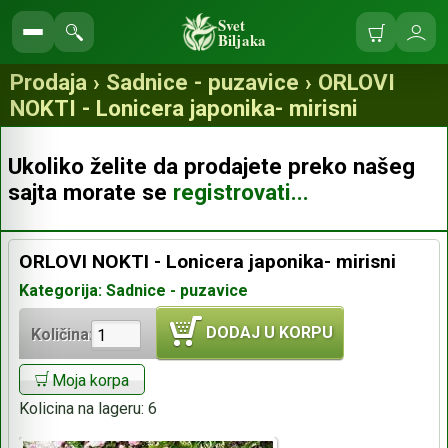
Svet
Biljaka
Korpa
Ulo
Pretraga
se
prodavnice
Prodaja › Sadnice - puzavice › ORLOVI
NOKTI - Lonicera japonika- mirisni
Ukoliko želite da prodajete preko našeg
sajta morate se
registrovati...
ORLOVI NOKTI - Lonicera japonika- mirisni
Kategorija: Sadnice - puzavice
DODAJ U KORPU
Količina:
Moja korpa
Kolicina na lageru:
6