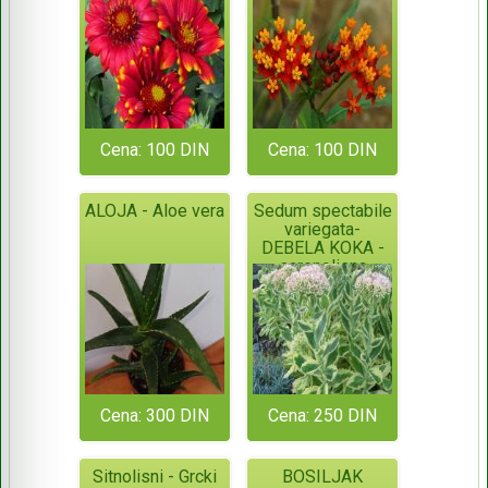
(50)
SEME
Cena: 100 DIN
Cena: 100 DIN
ALOJA - Aloe vera
Sedum spectabile
variegata-
DEBELA KOKA -
sarenolisna
Cena: 300 DIN
Cena: 250 DIN
Sitnolisni - Grcki
BOSILJAK