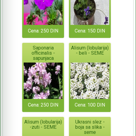
Cena: 250 DIN
Cena: 150 DIN
Saponaria
Alisum (lobularija)
officinalis -
- beli - SEME
sapunjaca
Cena: 250 DIN
Cena: 100 DIN
Alisum (lobularija)
Ukrasni slez -
-zuti - SEME
boja sa slika -
seme