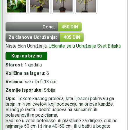
Cena:
450 DIN
Za članove Udruženja:
405 DIN
Niste član Udruženja.
Učlanite se u Udruženje Svet Biljaka
Kupi na brzinu
Starost:
1 godina
Količina na lageru:
6
Veličina:
saksija fi 13 cm
Zemlje isporuke:
Srbija
Opis:
Tokom kasnog proleća, leta i jeseni pokrivaju ga
brojni mirisni cvetovi koji podsećaju na orlove kandže.
Bujnog je rasta i dobro uspeva na sunčanim ili
polusenovitim pozicijama.
Sadi se u veće betonske, ili plastične žardinjere, dubine
najmanje 50 cm i širine 40-50 cm, ili u bašti u bogato