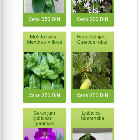
Cena: 350 DIN
Cena: 200 DIN
Mohito nana -
Hrast luznjak -
Mentha x villosa
Quercus robur
Cena: 250 DIN
Cena: 250 DIN
Geranijum
Ljubicica -
ljubicasti -
bastenska
geranium