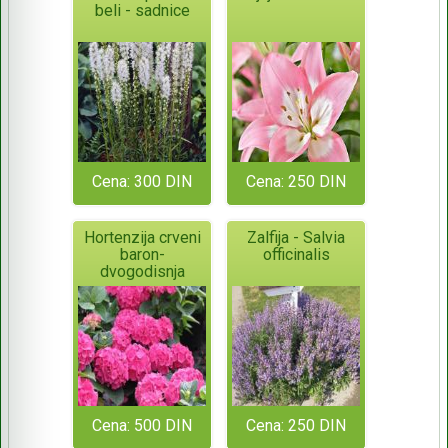
beli - sadnice
Cena: 300 DIN
Cena: 250 DIN
Hortenzija crveni
Zalfija - Salvia
baron-
officinalis
dvogodisnja
Cena: 500 DIN
Cena: 250 DIN