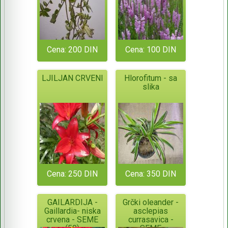
Cena: 200 DIN
Cena: 100 DIN
LJILJAN CRVENI
Hlorofitum - sa
slika
Cena: 250 DIN
Cena: 350 DIN
GAILARDIJA -
Grčki oleander -
Gaillardia- niska
asclepias
crvena - SEME
currasavica -