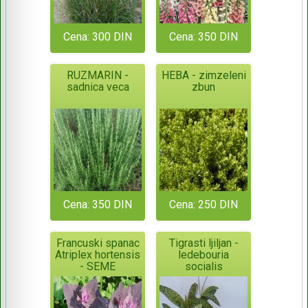
Cena: 300 DIN
Cena: 350 DIN
RUZMARIN -
HEBA - zimzeleni
sadnica veca
zbun
Cena: 350 DIN
Cena: 250 DIN
Francuski spanac
Tigrasti ljiljan -
Atriplex hortensis
ledebouria
- SEME
socialis