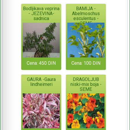
Bodljikava veprina
BAMIJA -
- JEZEVINA-
Abelmoschus
sadnica
esculentus -
SEME
Cena: 450 DIN
Cena: 100 DIN
GAURA -Gaura
DRAGOLJUB
lindheimeri
niski-mix boja -
SEME