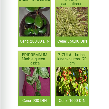
sarenolisna -
Lemon beauty
Cena: 200,00 DIN
Cena: 350,00 DIN
EPIPREMNUM
ZIZULA- Jujuba-
Marble queen -
kineska urma- 70
lozica
cm
Cena: 900 DIN
Cena: 1600 DIN