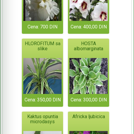
Cena: 700 DIN
Cena: 400,00 DIN
HLOROFITUM sa
HOSTA
slike
albomarginata
Cena: 350,00 DIN
Cena: 300,00 DIN
Kaktus opuntia
Africka ljubicica
microdasys