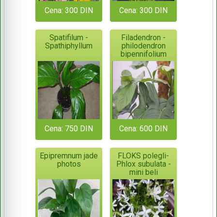
Cena: 300 DIN
Cena: 300 DIN
Spatifilum -
Filadendron -
Spathiphyllum
philodendron
bipennifolium
Cena: 750 DIN
Cena: 600 DIN
Epipremnum jade
FLOKS polegli-
photos
Phlox subulata -
mini beli