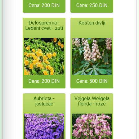
Cena: 200 DIN
Cena: 250 DIN
Delosprerma -
Kesten divlji
Ledeni cvet - zuti
Cena: 200 DIN
Cena: 500 DIN
Aubrieta -
Vejgela Weigela
jastucac
florida - roze