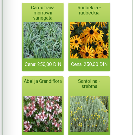
Carex trava
Rudbekija -
morrowii
rudbeckia
variegata
Cena: 250,00 DIN
Cena: 250,00 DIN
Abelija Grandiflora
Santolina -
srebrna