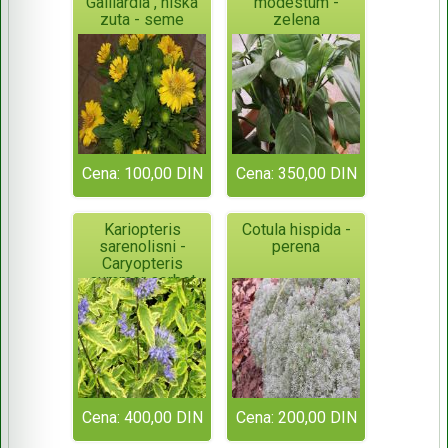
Gaillardia , niska
modestum -
zuta - seme
zelena
Cena: 100,00 DIN
Cena: 350,00 DIN
Kariopteris
Cotula hispida -
sarenolisni -
perena
Caryopteris
summer sorbet
Cena: 400,00 DIN
Cena: 200,00 DIN