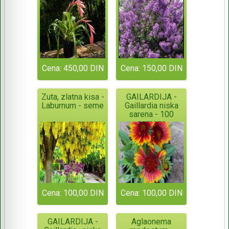
Cena: 450,00 DIN
Cena: 150,00 DIN
Zuta, zlatna kisa -
GAILARDIJA -
Laburnum - seme
Gaillardia niska
sarena - 100
semena
Cena: 100,00 DIN
Cena: 100,00 DIN
GAILARDIJA -
Aglaonema