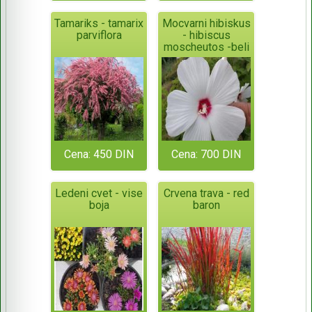
Tamariks - tamarix
Mocvarni hibiskus
parviflora
- hibiscus
moscheutos -beli
Cena: 450 DIN
Cena: 700 DIN
Ledeni cvet - vise
Crvena trava - red
boja
baron