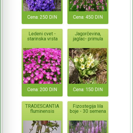
Cena: 250 DIN
Cena: 450 DIN
Ledeni cvet -
Jagorčevina,
starinska vrsta
jaglac- primula
Cena: 200 DIN
Cena: 150 DIN
TRADESCANTIA
Fizostegija lila
fluminensis
boje - 30 semena