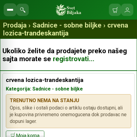
Svet
Biljaka
Korpa
Ulo
Pretraga
se
prodavnice
Prodaja › Sadnice - sobne biljke › crvena
lozica-trandeskantija
Ukoliko želite da prodajete preko našeg
sajta morate se
registrovati...
crvena lozica-trandeskantija
Kategorija: Sadnice - sobne biljke
TRENUTNO NEMA NA STANJU
Opis, slike i ostali podaci o artiklu ostaju dostupni, ali
je kupovina privremeno onemogucena dok prodavac ne
dopuni lager.
Moja korpa