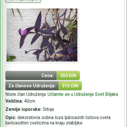
Cena:
350 DIN
Za članove Udruženja:
315 DIN
Niste član Udruženja.
Učlanite se u Udruženje Svet Biljaka
Veličina:
40cm
Zemlje isporuke:
Srbija
Opis:
dekorativna sobna loza ljubicastih listova cveta
belicasdtim cveticima na kraju stabljike