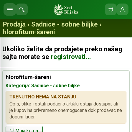
Svet
Biljaka
Korpa
Ulo
Pretraga
se
prodavnice
Prodaja › Sadnice - sobne biljke ›
hlorofitum-šareni
Ukoliko želite da prodajete preko našeg
sajta morate se
registrovati...
hlorofitum-šareni
Kategorija: Sadnice - sobne biljke
TRENUTNO NEMA NA STANJU
Opis, slike i ostali podaci o artiklu ostaju dostupni, ali
je kupovina privremeno onemogucena dok prodavac ne
dopuni lager.
Moja korpa