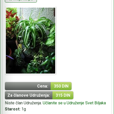
Cena:
350 DIN
Za članove Udruženja:
315 DIN
Niste član Udruženja.
Učlanite se u Udruženje Svet Biljaka
Starost:
1g