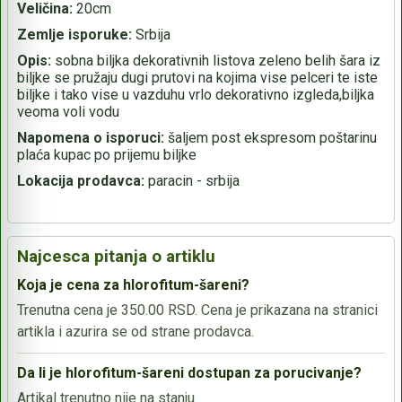
Veličina:
20cm
Zemlje isporuke:
Srbija
Opis:
sobna biljka dekorativnih listova zeleno belih šara iz
biljke se pružaju dugi prutovi na kojima vise pelceri te iste
biljke i tako vise u vazduhu vrlo dekorativno izgleda,biljka
veoma voli vodu
Napomena o isporuci:
šaljem post ekspresom poštarinu
plaća kupac po prijemu biljke
Lokacija prodavca:
paracin - srbija
Najcesca pitanja o artiklu
Koja je cena za hlorofitum-šareni?
Trenutna cena je 350.00 RSD. Cena je prikazana na stranici
artikla i azurira se od strane prodavca.
Da li je hlorofitum-šareni dostupan za porucivanje?
Artikal trenutno nije na stanju.