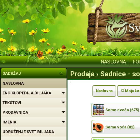
NASLOVNA
FO
Prodaja › Sadnice - so
SADRŽAJ
NASLOVNA
Naslovna
Moja ko
ENCIKLOPEDIJA BILJAKA
TEKSTOVI
Seme cveća (675)
PRODAVNICA
IMENIK
Seme voća (82)
UDRUŽENJE SVET BILJAKA