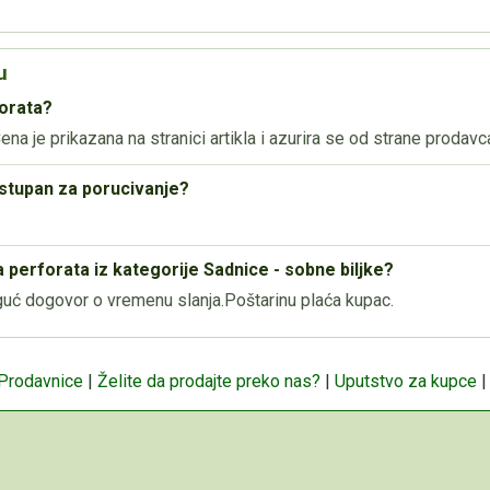
u
forata?
na je prikazana na stranici artikla i azurira se od strane prodavc
ostupan za porucivanje?
 perforata iz kategorije Sadnice - sobne biljke?
ć dogovor o vremenu slanja.Poštarinu plaća kupac.
 Prodavnice
|
Želite da prodajte preko nas?
|
Uputstvo za kupce