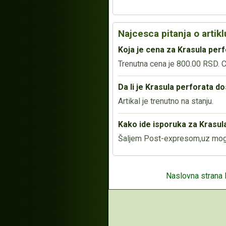
Najcesca pitanja o artikl
Koja je cena za Krasula per
Trenutna cena je 800.00 RSD. Ce
Da li je Krasula perforata d
Artikal je trenutno na stanju.
Kako ide isporuka za Krasula
Šaljem Post-expresom,uz mogu
Naslovna strana