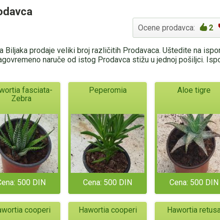
rodavca
Ocene prodavca:
2
 Biljaka prodaje veliki broj različitih Prodavaca. Uštedite na isp
agovremeno naruče od istog Prodavca stižu u jednoj pošiljci. Is
wortia fasciata-
Peperomia
Aloe tigre
Zebra
Cena: 500 DIN
Cena: 500 DIN
Cena: 500 DIN
wortia cooperi
Hawortia cooperi
Hawortia retus