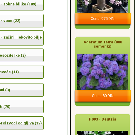
- sobne biljke (189)
Cena: 975 DIN
- voće (22)
- začini i lekovito bilje
Ageratum Tetra (800
semenki)
mesožderke (2)
cveće (11)
ni (3)
Cena: 80 DIN
i (70)
P093 - Deutzia
 proizvodi od gljiva (19)