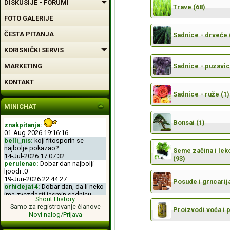
DISKUSIJE - FORUMI
Trave (68)
FOTO GALERIJE
ČESTA PITANJA
Sadnice - drveće 
KORISNIČKI SERVIS
MARKETING
Sadnice - puzavic
KONTAKT
Sadnice - ruže (1)
MINICHAT
Bonsai (1)
znakpitanja:
01-Aug-2026 19:16:16
belli_nis:
koji fitosporin se
najbolje pokazao?
Seme začina i leko
14-Jul-2026 17:07:32
(93)
perulenac:
Dobar dan najbolji
ljoodi :0
19-Jun-2026 22:44:27
Posude i grncarija
orhideja14:
Dobar dan, da li neko
ima zvezdasti jasmin sadnicu.
Shout History
04-Jun-2026 11:50:00
Samo za registrovanje članove
perulenac:
Dobro veche dobri
Proizvodi voća i 
Novi nalog/Prijava
ljoodi :-D
26-May-2026 23:11:49