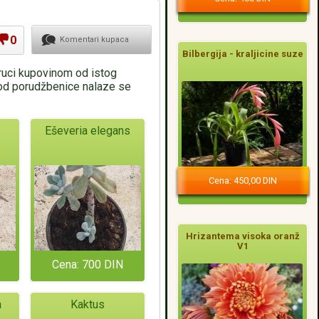
0
Komentari kupaca
Bilbergija - kraljicine suze
oruci kupovinom od istog
pod porudžbenice nalaze se
Eševeria elegans
Cena: 450,00 DIN
Hrizantema visoka oranž
V1
Cena: 700 DIN
a
Kaktus