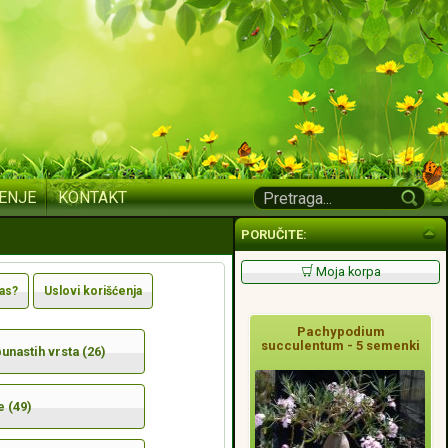
ENJE
KONTAKT
PORUČITE:
Moja korpa
nas?
Uslovi korišćenja
Pachypodium
succulentum - 5 semenki
nastih vrsta (26)
e (49)