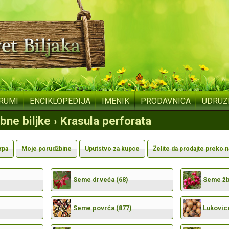
RUMI
ENCIKLOPEDIJA
IMENIK
PRODAVNICA
UDRUZ
bne biljke › Krasula perforata
rpa
Moje porudžbine
Uputstvo za kupce
Želite da prodajte preko 
Seme drveća (68)
Seme žbu
Seme povrća (877)
Lukovic