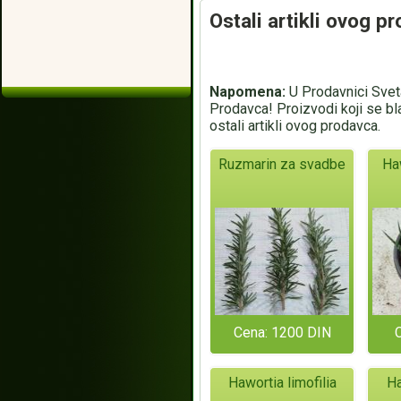
Ostali artikli ovog p
Napomena:
U Prodavnici Sveta
Prodavca! Proizvodi koji se bl
ostali artikli ovog prodavca.
Ruzmarin za svadbe
Ha
Cena: 1200 DIN
Hawortia limofilia
Ha