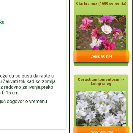
Clarkia mix (1600 semenki)
aka
Cena: 80 DIN
ože da se pusti da raste u
Cerastium tomentosum -
u.Zalivati tek kad se zemlja
Letnji sneg
uz redovno zalivanje,preko
 fi 15 cm.
uć dogovor o vremenu
Cena: 400 DIN