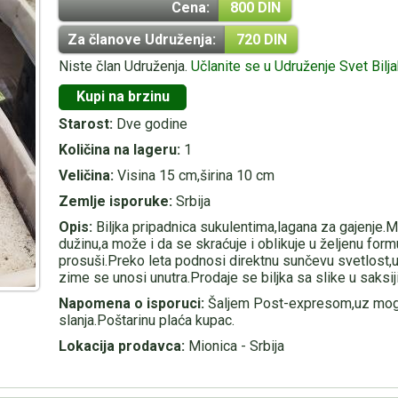
Cena:
800 DIN
Za članove Udruženja:
720 DIN
Niste član Udruženja.
Učlanite se u Udruženje Svet Bilj
Kupi na brzinu
Starost:
Dve godine
Količina na lageru:
1
Veličina:
Visina 15 cm,širina 10 cm
Zemlje isporuke:
Srbija
Opis:
Biljka pripadnica sukulentima,lagana za gajenje.M
dužinu,a može i da se skraćuje i oblikuje u željenu form
prosuši.Preko leta podnosi direktnu sunčevu svetlost,
zime se unosi unutra.Prodaje se biljka sa slike u saksiji
Napomena o isporuci:
Šaljem Post-expresom,uz mog
slanja.Poštarinu plaća kupac.
Lokacija prodavca:
Mionica - Srbija