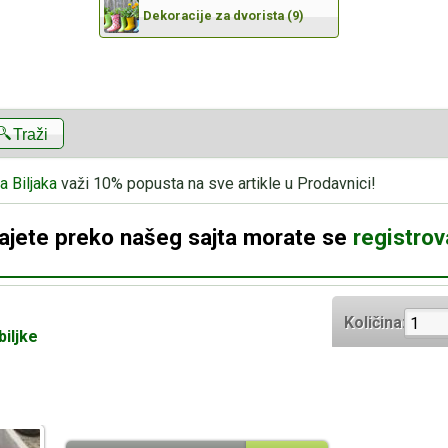
Dekoracije za dvorista (9)
Traži
a Biljaka
važi 10% popusta na sve artikle u Prodavnici!
dajete preko našeg sajta morate se
registrova
Količina:
biljke