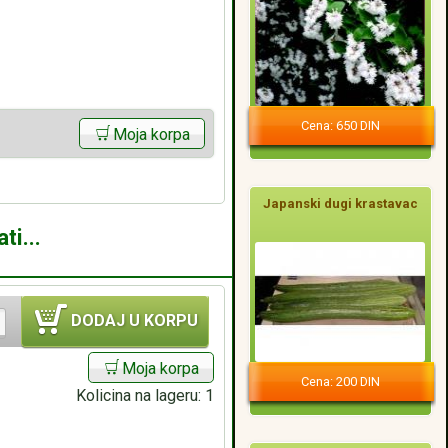
Cena: 650 DIN
Moja korpa
Japanski dugi krastavac
ti...
DODAJ U KORPU
Moja korpa
Cena: 200 DIN
Kolicina na lageru:
1