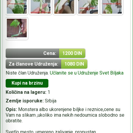
Cena:
1200 DIN
Za članove Udruženja:
1080 DIN
Niste član Udruženja.
Učlanite se u Udruženje Svet Biljaka
Kupi na brzinu
Količina na lageru:
1
Zemlje isporuke:
Srbija
Opis:
Monstera albo ukorenjene biljke i reznice,cene su
Vam na slikam ,ukoliko ima nekih nedoumica slobodno se
obratite.
Svetlo mesto ,umereno zalivanje, propustan