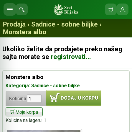
Svet
Biljaka
Korpa
Ulo
Pretraga
se
prodavnice
Prodaja › Sadnice - sobne biljke ›
Monstera albo
Ukoliko želite da prodajete preko našeg
sajta morate se
registrovati...
Monstera albo
Kategorija: Sadnice - sobne biljke
DODAJ U KORPU
Količina:
Moja korpa
Kolicina na lageru:
1