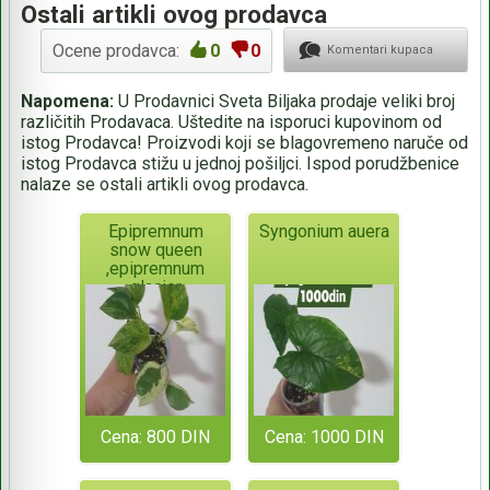
Ostali artikli ovog prodavca
Ocene prodavca:
0
0
Komentari kupaca
Napomena:
U Prodavnici Sveta Biljaka prodaje veliki broj
različitih Prodavaca. Uštedite na isporuci kupovinom od
istog Prodavca! Proizvodi koji se blagovremeno naruče od
istog Prodavca stižu u jednoj pošiljci. Ispod porudžbenice
nalaze se ostali artikli ovog prodavca.
Epipremnum
Syngonium auera
snow queen
,epipremnum
glacier
Cena: 800 DIN
Cena: 1000 DIN