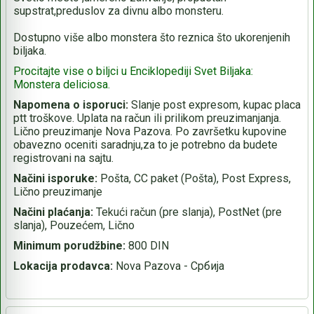
supstrat,preduslov za divnu albo monsteru.
Dostupno više albo monstera što reznica što ukorenjenih
biljaka.
Procitajte vise o biljci u Enciklopediji Svet Biljaka:
Monstera deliciosa.
Napomena o isporuci:
Slanje post expresom, kupac placa
ptt troškove. Uplata na račun ili prilikom preuzimanjanja.
Lično preuzimanje Nova Pazova. Po završetku kupovine
obavezno oceniti saradnju,za to je potrebno da budete
registrovani na sajtu.
Načini isporuke:
Pošta, CC paket (Pošta), Post Express,
Lično preuzimanje
Načini plaćanja:
Tekući račun (pre slanja), PostNet (pre
slanja), Pouzećem, Lično
Minimum porudžbine:
800 DIN
Lokacija prodavca:
Nova Pazova - Србија