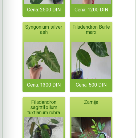
Cena: 2500 DIN
Cena: 1200 DIN
Syngonium silver
Filadendron Burle
ash
marx
Cena: 1300 DIN
Cena: 500 DIN
Filadendron
Zamija
sagittifolium
tuxtlanum rubra