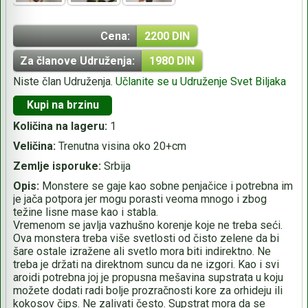
Cena:
2200 DIN
Za članove Udruženja:
1980 DIN
Niste član Udruženja.
Učlanite se u Udruženje Svet Biljaka
Kupi na brzinu
Količina na lageru:
1
Veličina:
Trenutna visina oko 20+cm
Zemlje isporuke:
Srbija
Opis:
Monstere se gaje kao sobne penjačice i potrebna im
je jača potpora jer mogu porasti veoma mnogo i zbog
težine lisne mase kao i stabla.
Vremenom se javlja vazhušno korenje koje ne treba seći.
Ova monstera treba više svetlosti od čisto zelene da bi
šare ostale izražene ali svetlo mora biti indirektno. Ne
treba je držati na direktnom suncu da ne izgori. Kao i svi
aroidi potrebna joj je propusna mešavina supstrata u koju
možete dodati radi bolje prozračnosti kore za orhideju ili
kokosov čips. Ne zalivati često. Supstrat mora da se