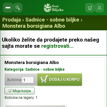
Svet
Biljaka
Korpa
Ulo
Pretraga
se
prodavnice
Prodaja › Sadnice - sobne biljke ›
Monstera borsigiana Albo
Ukoliko želite da prodajete preko našeg
sajta morate se
registrovati...
Monstera borsigiana Albo
Kategorija: Sadnice - sobne biljke
DODAJ U KORPU
Količina:
Moja korpa
Kolicina na lageru:
1