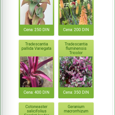
Cena: 250 DIN
Cena: 200 DIN
Tradescantia
Tradescantia
pallida Variegata
fluminensis
Tricolor
Cena: 400 DIN
Cena: 350 DIN
Cotoneaster
Geranium
salicifolius
macrorrhizum