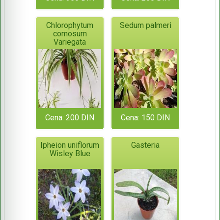
Chlorophytum
Sedum palmeri
comosum
Variegata
Cena: 200 DIN
Cena: 150 DIN
Ipheion uniflorum
Gasteria
Wisley Blue