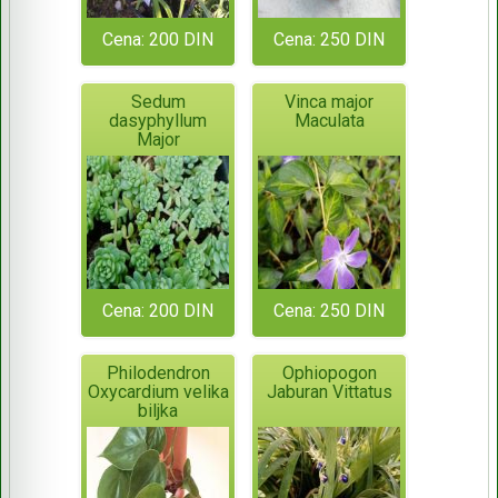
Cena: 200 DIN
Cena: 250 DIN
Sedum
Vinca major
dasyphyllum
Maculata
Major
Cena: 200 DIN
Cena: 250 DIN
Philodendron
Ophiopogon
Oxycardium velika
Jaburan Vittatus
biljka