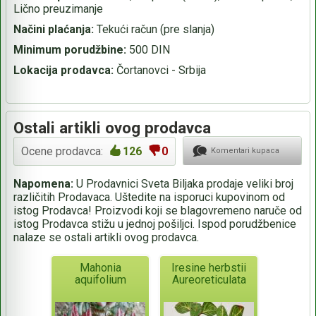
Lično preuzimanje
Načini plaćanja:
Tekući račun (pre slanja)
Minimum porudžbine:
500 DIN
Lokacija prodavca:
Čortanovci - Srbija
Ostali artikli ovog prodavca
Ocene prodavca:
126
0
Komentari kupaca
Napomena:
U Prodavnici Sveta Biljaka prodaje veliki broj
različitih Prodavaca. Uštedite na isporuci kupovinom od
istog Prodavca! Proizvodi koji se blagovremeno naruče od
istog Prodavca stižu u jednoj pošiljci. Ispod porudžbenice
nalaze se ostali artikli ovog prodavca.
Mahonia
Iresine herbstii
aquifolium
Aureoreticulata