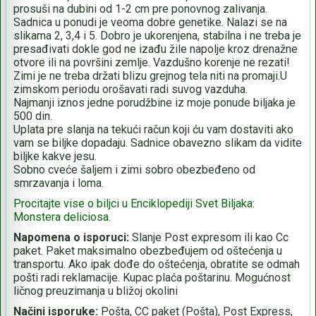
prosuši na dubini od 1-2 cm pre ponovnog zalivanja.
Sadnica u ponudi je veoma dobre genetike. Nalazi se na
slikama 2, 3,4 i 5. Dobro je ukorenjena, stabilna i ne treba je
presađivati dokle god ne izađu žile napolje kroz drenažne
otvore ili na površini zemlje. Vazdušno korenje ne rezati!
Zimi je ne treba držati blizu grejnog tela niti na promaji.U
zimskom periodu orošavati radi suvog vazduha.
Najmanji iznos jedne porudžbine iz moje ponude biljaka je
500 din.
Uplata pre slanja na tekući račun koji ću vam dostaviti ako
vam se biljke dopadaju. Sadnice obavezno slikam da vidite
biljke kakve jesu.
Sobno cveće šaljem i zimi sobro obezbeđeno od
smrzavanja i loma.
Procitajte vise o biljci u Enciklopediji Svet Biljaka:
Monstera deliciosa.
Napomena o isporuci:
Slanje Post expresom ili kao Cc
paket. Paket maksimalno obezbeđujem od oštećenja u
transportu. Ako ipak dođe do oštećenja, obratite se odmah
pošti radi reklamacije. Kupac plaća poštarinu. Mogućnost
ličnog preuzimanja u bližoj okolini
Načini isporuke:
Pošta, CC paket (Pošta), Post Express,