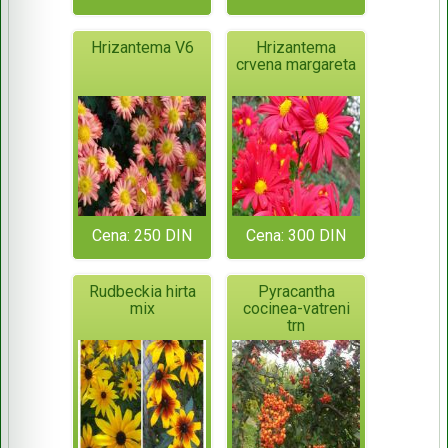
Hrizantema V6
Hrizantema
crvena margareta
Cena: 250 DIN
Cena: 300 DIN
Rudbeckia hirta
Pyracantha
mix
cocinea-vatreni
trn