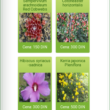
Sempervivum
Cotoneaster
arachnoideum
horizontalis
Red Cobwebs
Cena: 150 DIN
Cena: 300 DIN
Hibiscus syriacus
Kerria japonica
-sadnica
Pleniflora
Cena: 300 DIN
Cena: 500 DIN