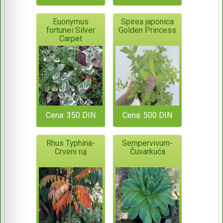
Euonymus
Spirea japonica
fortunei Silver
Golden Princess
Carpet
Cena: 350 DIN
Cena: 500 DIN
Rhus Typhina-
Sempervivum-
Crveni ruj
Čuvarkuća