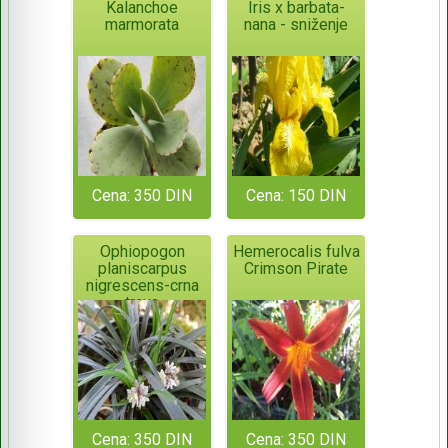
Kalanchoe
Iris x barbata-
marmorata
nana - sniženje
Cena: 350 DIN
Cena: 150 DIN
Ophiopogon
Hemerocalis fulva
planiscarpus
Crimson Pirate
nigrescens-crna
trava
Cena: 350 DIN
Cena: 350 DIN