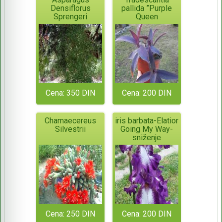
Densiflorus
pallida ”Purple
Sprengeri
Queen
Cena: 350 DIN
Cena: 200 DIN
Chamaecereus
iris barbata-Elatior
Silvestrii
Going My Way-
sniženje
Cena: 250 DIN
Cena: 200 DIN