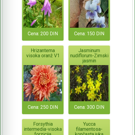
Cena: 200 DIN
Cena: 150 DIN
Hrizantema
Jasminum
visoka oranž V1
nudiflorum-Zimski
jasmin
Cena: 250 DIN
Cena: 300 DIN
Forsythia
Yucca
intermedia-visoka
filamentosa-
forzicija
končasta juka