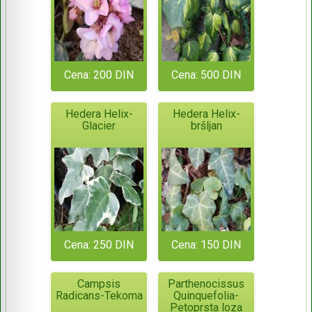
Cena: 200 DIN
Cena: 500 DIN
Hedera Helix-
Hedera Helix-
Glacier
bršljan
Cena: 250 DIN
Cena: 150 DIN
Campsis
Parthenocissus
Radicans-Tekoma
Quinquefolia-
Petoprsta loza