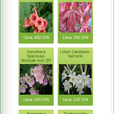
Cena: 400 DIN
Cena: 300 DIN
Oenothera
Lilium Candidum-
Speciosa-
beli krin
Noćurak rozi -20
rizoma
Cena: 300 DIN
Cena: 250 DIN
Asparagus
Tradescantia