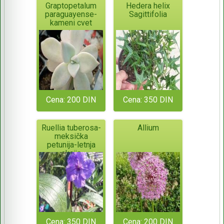
Graptopetalum
Hedera helix
paraguayense-
Sagittifolia
kameni cvet
Cena: 200 DIN
Cena: 350 DIN
Ruellia tuberosa-
Allium
meksička
petunija-letnja
akcija
Cena: 350 DIN
Cena: 200 DIN