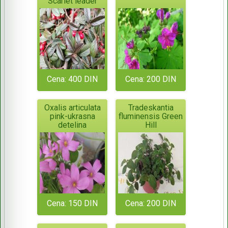
Scarlet leader
Cena: 400 DIN
Cena: 200 DIN
Oxalis articulata
Tradeskantia
pink-ukrasna
fluminensis Green
detelina
Hill
Cena: 150 DIN
Cena: 200 DIN