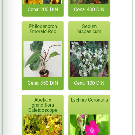
Cena: 200 DIN
Cena: 400 DIN
Philodendron
Sedum
Emerald Red
hispanicum
Cena: 350 DIN
Cena: 100 DIN
Abelia x
Lychnis Coronaria
grandiflora
Caleidoscope