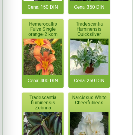
Cena: 150 DIN
Cena: 350 DIN
Hemerocallis
Tradescantia
Fulva Single
fluminensis
orange-2 kom
Quicksilver
Cena: 400 DIN
Cena: 250 DIN
Tradescantia
Narcissus White
fluminensis
Cheerfulness
Zebrina