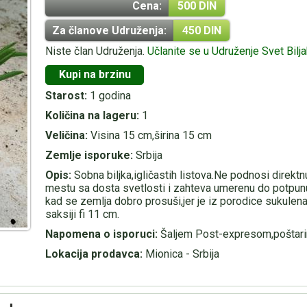
Cena:
500 DIN
Za članove Udruženja:
450 DIN
Niste član Udruženja.
Učlanite se u Udruženje Svet Bilj
Kupi na brzinu
Starost:
1 godina
Količina na lageru:
1
Veličina:
Visina 15 cm,širina 15 cm
Zemlje isporuke:
Srbija
Opis:
Sobna biljka,igličastih listova.Ne podnosi direktn
mestu sa dosta svetlosti i zahteva umerenu do potpun
kad se zemlja dobro prosuši,jer je iz porodice sukulenat
saksiji fi 11 cm.
Napomena o isporuci:
Šaljem Post-expresom,poštari
Lokacija prodavca:
Mionica - Srbija