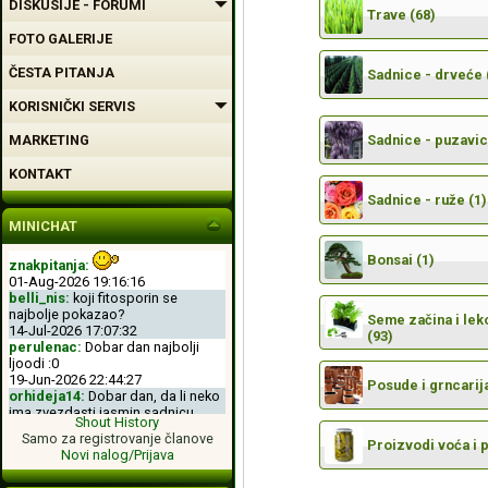
DISKUSIJE - FORUMI
Trave (68)
FOTO GALERIJE
ČESTA PITANJA
Sadnice - drveće 
KORISNIČKI SERVIS
MARKETING
Sadnice - puzavic
KONTAKT
Sadnice - ruže (1)
MINICHAT
Bonsai (1)
znakpitanja:
01-Aug-2026 19:16:16
belli_nis:
koji fitosporin se
najbolje pokazao?
Seme začina i leko
14-Jul-2026 17:07:32
(93)
perulenac:
Dobar dan najbolji
ljoodi :0
19-Jun-2026 22:44:27
Posude i grncarija
orhideja14:
Dobar dan, da li neko
ima zvezdasti jasmin sadnicu.
Shout History
04-Jun-2026 11:50:00
Samo za registrovanje članove
perulenac:
Dobro veche dobri
Proizvodi voća i 
Novi nalog/Prijava
ljoodi :-D
26-May-2026 23:11:49