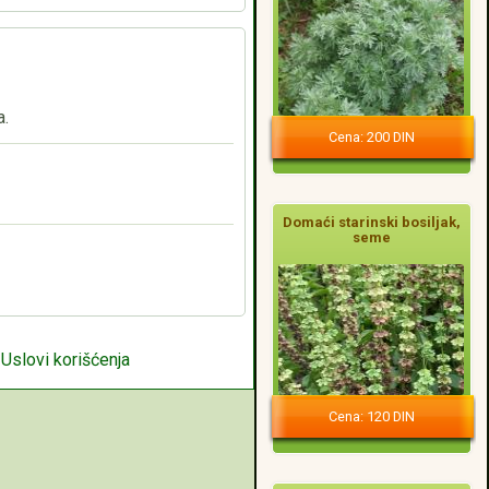
a.
Cena: 200 DIN
Domaći starinski bosiljak,
seme
|
Uslovi korišćenja
Cena: 120 DIN