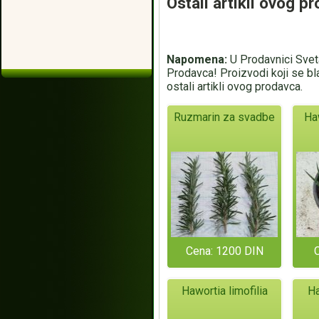
Ostali artikli ovog p
Napomena:
U Prodavnici Sveta
Prodavca! Proizvodi koji se bl
ostali artikli ovog prodavca.
Ruzmarin za svadbe
Ha
Cena: 1200 DIN
Hawortia limofilia
Ha