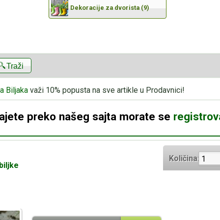
Dekoracije za dvorista (9)
Traži
a Biljaka
važi 10% popusta na sve artikle u Prodavnici!
dajete preko našeg sajta morate se
registrova
Količina:
biljke