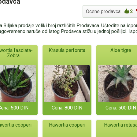
rodavca
Ocene prodavca:
2
 Biljaka prodaje veliki broj različitih Prodavaca. Uštedite na isp
agovremeno naruče od istog Prodavca stižu u jednoj pošiljci. Is
wortia fasciata-
Krasula perforata
Aloe tigre
Zebra
Cena: 500 DIN
Cena: 800 DIN
Cena: 500 DIN
wortia cooperi
Hawortia cooperi
Hawortia retus