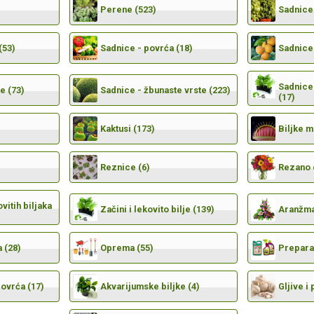
Perene (523)
Sadnice 
(53)
Sadnice - povrća (18)
Sadnice 
Sadnice 
e (73)
Sadnice - žbunaste vrste (223)
(17)
Kaktusi (173)
Biljke 
Reznice (6)
Rezano 
vitih biljaka
Začini i lekovito bilje (139)
Aranžma
 (28)
Oprema (55)
Preparat
povrća (17)
Akvarijumske biljke (4)
Gljive i