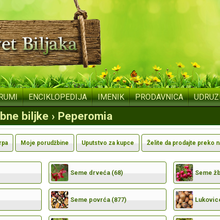
RUMI
ENCIKLOPEDIJA
IMENIK
PRODAVNICA
UDRUZ
obne biljke › Peperomia
rpa
Moje porudžbine
Uputstvo za kupce
Želite da prodajte preko 
Seme drveća (68)
Seme žbu
Seme povrća (877)
Lukovic