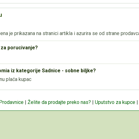
u
na je prikazana na stranici artikla i azurira se od strane prodavc
 za porucivanje?
mia iz kategorije Sadnice - sobne biljke?
nu plaća kupac
 Prodavnice
|
Želite da prodajte preko nas?
|
Uputstvo za kupce