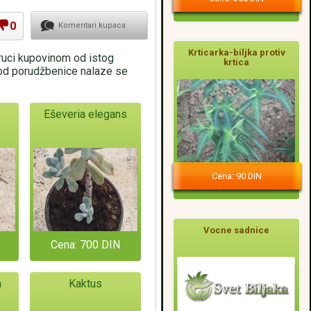
0
Komentari kupaca
Krticarka-biljka protiv
oruci kupovinom od istog
krtica
pod porudžbenice nalaze se
Eševeria elegans
Cena: 90 DIN
Vocne sadnice
Cena: 700 DIN
a
Kaktus