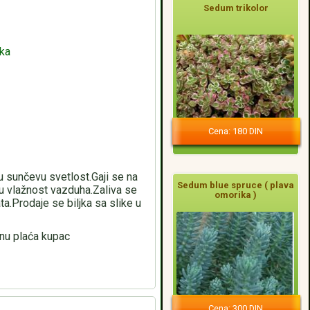
Sedum trikolor
aka
Cena: 180 DIN
u sunčevu svetlost.Gaji se na
Sedum blue spruce ( plava
u vlažnost vazduha.Zaliva se
omorika )
a.Prodaje se biljka sa slike u
nu plaća kupac
Cena: 300 DIN