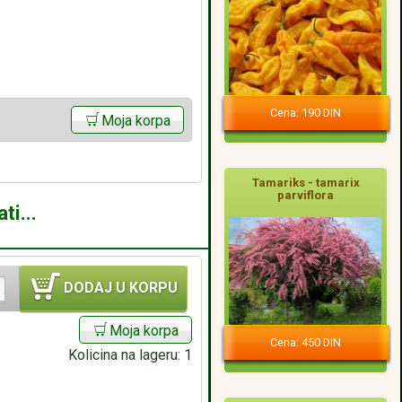
Cena: 190 DIN
Moja korpa
Tamariks - tamarix
parviflora
ti...
DODAJ U KORPU
Moja korpa
Cena: 450 DIN
Kolicina na lageru:
1