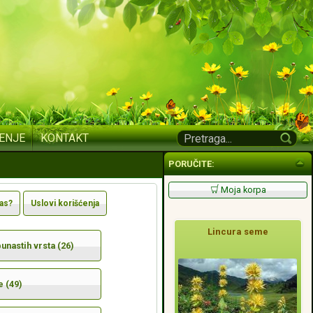
ENJE
KONTAKT
PORUČITE:
Moja korpa
nas?
Uslovi korišćenja
Lincura seme
nastih vrsta (26)
e (49)