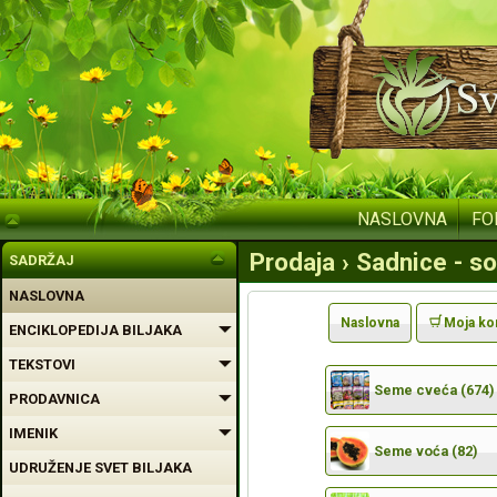
NASLOVNA
FO
Prodaja › Sadnice - s
SADRŽAJ
NASLOVNA
Naslovna
Moja ko
ENCIKLOPEDIJA BILJAKA
TEKSTOVI
Seme cveća (674)
PRODAVNICA
IMENIK
Seme voća (82)
UDRUŽENJE SVET BILJAKA