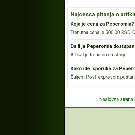
Najcesca pitanja o artikl
Koja je cena za Peperomia?
Trenutna cena je 500.00 RSD. Ce
Da li je Peperomia dostupan
Artikal je trenutno na stanju.
Kako ide isporuka za Pepero
Šaljem Post-expresom,poštari
Naslovna strana