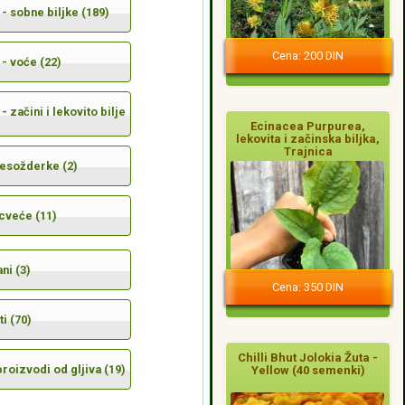
- sobne biljke (189)
Cena: 200 DIN
- voće (22)
- začini i lekovito bilje
Ecinacea Purpurea,
lekovita i začinska biljka,
Trajnica
mesožderke (2)
cveće (11)
ni (3)
Cena: 350 DIN
i (70)
Chilli Bhut Jolokia Žuta -
 proizvodi od gljiva (19)
Yellow (40 semenki)