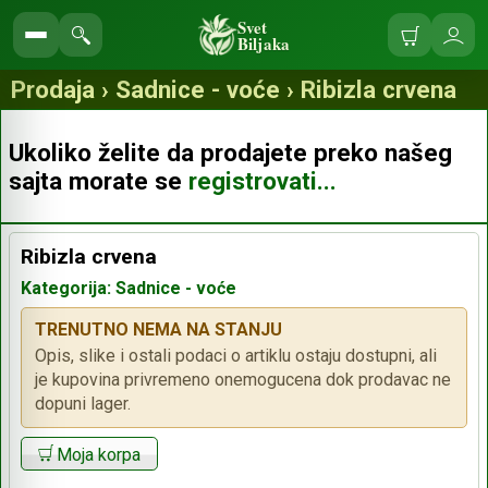
Svet
Biljaka
Korpa
Ulo
Pretraga
se
prodavnice
Prodaja › Sadnice - voće › Ribizla crvena
Ukoliko želite da prodajete preko našeg
sajta morate se
registrovati...
Ribizla crvena
Kategorija: Sadnice - voće
TRENUTNO NEMA NA STANJU
Opis, slike i ostali podaci o artiklu ostaju dostupni, ali
je kupovina privremeno onemogucena dok prodavac ne
dopuni lager.
Moja korpa