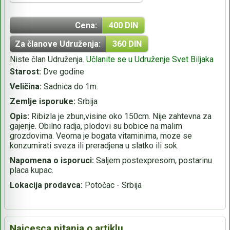
Cena:
400 DIN
Za članove Udruženja:
360 DIN
Niste član Udruženja.
Učlanite se u Udruženje Svet Biljaka
Starost:
Dve godine
Veličina:
Sadnica do 1m.
Zemlje isporuke:
Srbija
Opis:
Ribizla je zbun,visine oko 150cm. Nije zahtevna za
gajenje. Obilno radja, plodovi su bobice na malim
grozdovima. Veoma je bogata vitaminima, moze se
konzumirati sveza ili preradjena u slatko ili sok.
Napomena o isporuci:
Saljem postexpresom, postarinu
placa kupac.
Lokacija prodavca:
Potočac - Srbija
Najcesca pitanja o artiklu