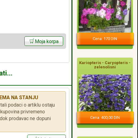
Cena: 170 DIN
Moja korpa
Kariopteris - Caryopteris -
zelenolisni
ti...
EMA NA STANJU
tali podaci o artiklu ostaju
je kupovina privremeno
Cena: 400,00 DIN
ok prodavac ne dopuni