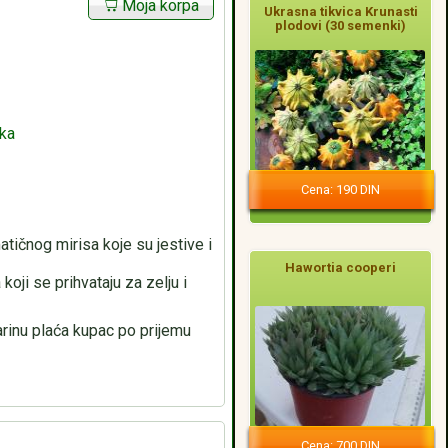
Moja korpa
Ukrasna tikvica Krunasti
plodovi (30 semenki)
aka
Cena: 190 DIN
tičnog mirisa koje su jestive i
Hawortia cooperi
oji se prihvataju za zelju i
inu plaća kupac po prijemu
Cena: 700 DIN