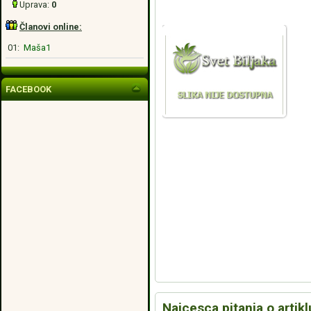
Uprava:
0
Članovi online:
01:
Maša1
FACEBOOK
Najcesca pitanja o artikl