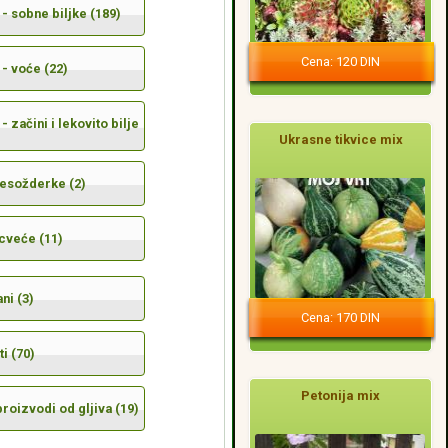
- sobne biljke (189)
Cena: 120 DIN
- voće (22)
- začini i lekovito bilje
Ukrasne tikvice mix
mesožderke (2)
cveće (11)
ni (3)
Cena: 170 DIN
i (70)
Petonija mix
 proizvodi od gljiva (19)