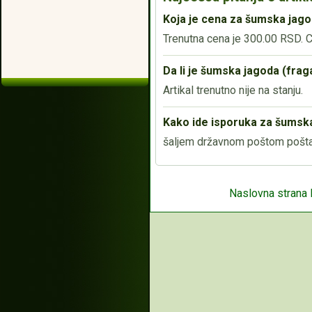
Koja je cena za šumska jago
Trenutna cena je 300.00 RSD. Ce
Da li je šumska jagoda (fra
Artikal trenutno nije na stanju.
Kako ide isporuka za šumska
šaljem državnom poštom poštar
Naslovna strana