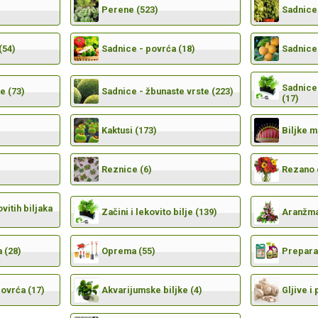
Perene (523)
Sadnice 
(54)
Sadnice - povrća (18)
Sadnice 
Sadnice 
e (73)
Sadnice - žbunaste vrste (223)
(17)
Kaktusi (173)
Biljke 
Reznice (6)
Rezano 
vitih biljaka
Začini i lekovito bilje (139)
Aranžma
 (28)
Oprema (55)
Preparat
povrća (17)
Akvarijumske biljke (4)
Gljive i