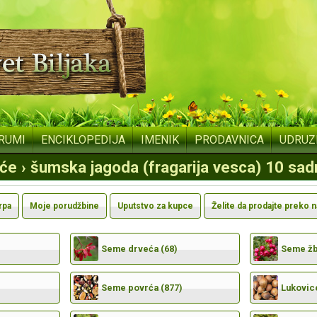
RUMI
ENCIKLOPEDIJA
IMENIK
PRODAVNICA
UDRUZ
oće › šumska jagoda (fragarija vesca) 10 sad
rpa
Moje porudžbine
Uputstvo za kupce
Želite da prodajte preko 
Seme drveća (68)
Seme žbu
Seme povrća (877)
Lukovic