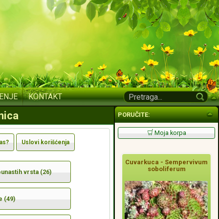
ENJE
KONTAKT
nica
PORUČITE:
Moja korpa
nas?
Uslovi korišćenja
Cuvarkuca - Sempervivum
soboliferum
nastih vrsta (26)
e (49)