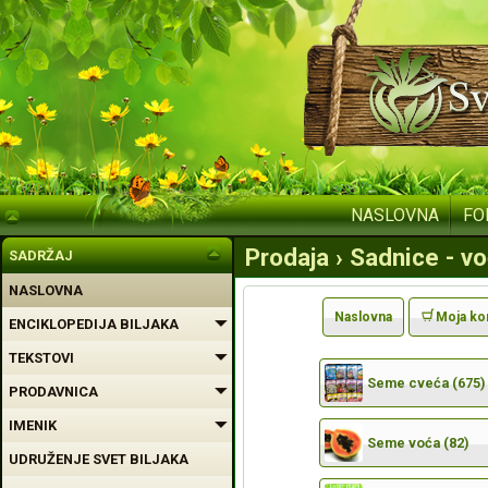
NASLOVNA
FO
Prodaja › Sadnice - v
SADRŽAJ
NASLOVNA
Naslovna
Moja ko
ENCIKLOPEDIJA BILJAKA
TEKSTOVI
Seme cveća (675)
PRODAVNICA
IMENIK
Seme voća (82)
UDRUŽENJE SVET BILJAKA