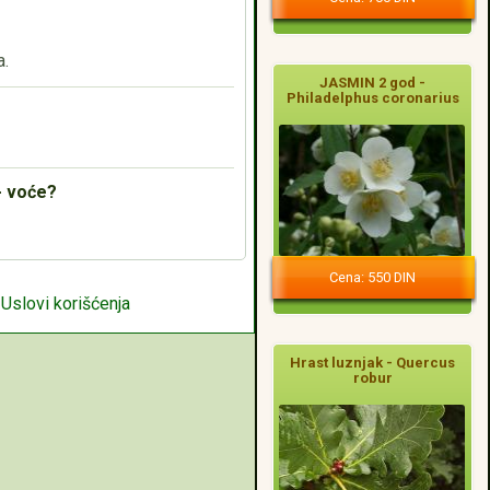
a.
JASMIN 2 god -
Philadelphus coronarius
- voće?
Cena: 550 DIN
|
Uslovi korišćenja
Hrast luznjak - Quercus
robur