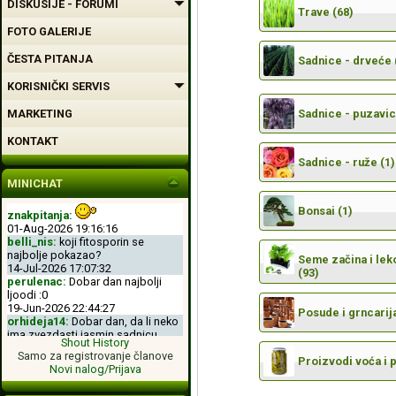
DISKUSIJE - FORUMI
Trave (68)
FOTO GALERIJE
ČESTA PITANJA
Sadnice - drveće 
KORISNIČKI SERVIS
MARKETING
Sadnice - puzavic
KONTAKT
Sadnice - ruže (1)
MINICHAT
Bonsai (1)
znakpitanja:
01-Aug-2026 19:16:16
belli_nis:
koji fitosporin se
najbolje pokazao?
Seme začina i leko
14-Jul-2026 17:07:32
(93)
perulenac:
Dobar dan najbolji
ljoodi :0
19-Jun-2026 22:44:27
Posude i grncarija
orhideja14:
Dobar dan, da li neko
ima zvezdasti jasmin sadnicu.
Shout History
04-Jun-2026 11:50:00
Samo za registrovanje članove
perulenac:
Dobro veche dobri
Proizvodi voća i 
Novi nalog/Prijava
ljoodi :-D
26-May-2026 23:11:49