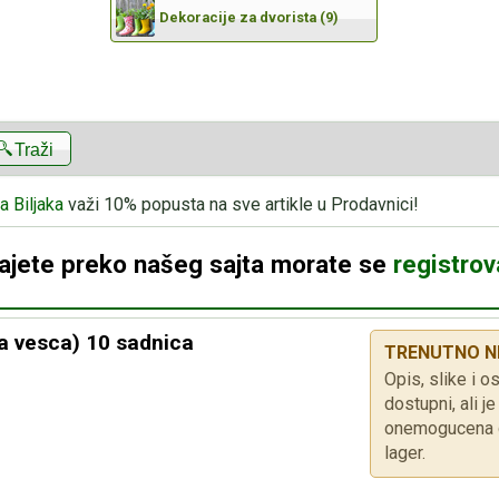
Dekoracije za dvorista (9)
Traži
a Biljaka
važi 10% popusta na sve artikle u Prodavnici!
dajete preko našeg sajta morate se
registrova
a vesca) 10 sadnica
TRENUTNO N
Opis, slike i os
dostupni, ali 
onemogucena d
lager.