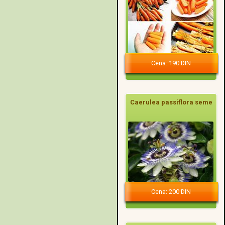
Cena: 190 DIN
Caerulea passiflora seme
Cena: 200 DIN