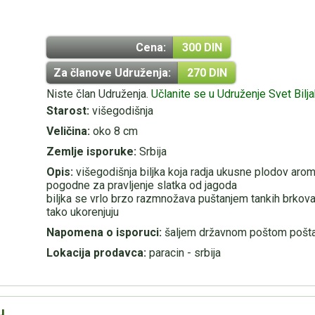
Cena:
300 DIN
Za članove Udruženja:
270 DIN
Niste član Udruženja.
Učlanite se u Udruženje Svet Bilj
Starost:
višegodišnja
Veličina:
oko 8 cm
Zemlje isporuke:
Srbija
Opis:
višegodišnja biljka koja radja ukusne plodov aroma
pogodne za pravljenje slatka od jagoda
biljka se vrlo brzo razmnožava puštanjem tankih brkova k
tako ukorenjuju
Napomena o isporuci:
šaljem državnom poštom poštar
Lokacija prodavca:
paracin - srbija
u