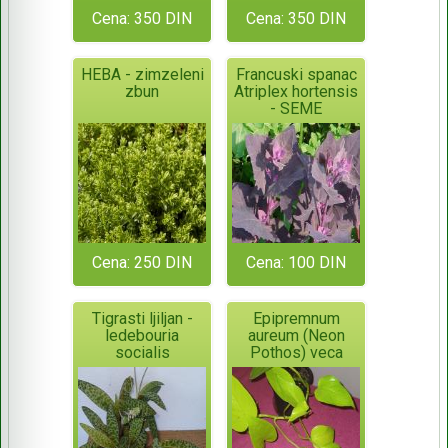
Cena: 350 DIN
Cena: 350 DIN
HEBA - zimzeleni
Francuski spanac
zbun
Atriplex hortensis
- SEME
Cena: 250 DIN
Cena: 100 DIN
Tigrasti ljiljan -
Epipremnum
ledebouria
aureum (Neon
socialis
Pothos) veca