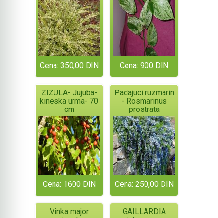
Cena: 350,00 DIN
Cena: 900 DIN
ZIZULA- Jujuba-
Padajuci ruzmarin
kineska urma- 70
- Rosmarinus
cm
prostrata
Cena: 1600 DIN
Cena: 250,00 DIN
Vinka major
GAILLARDIA