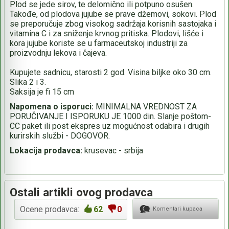
Plod se jede sirov, te delomično ili potpuno osušen.
Takođe, od plodova jujube se prave džemovi, sokovi. Plod
se preporučuje zbog visokog sadržaja korisnih sastojaka i
vitamina C i za sniženje krvnog pritiska. Plodovi, lišće i
kora jujube koriste se u farmaceutskoj industriji za
proizvodnju lekova i čajeva.
Kupujete sadnicu, starosti 2 god. Visina biljke oko 30 cm.
Slika 2 i 3.
Saksija je fi 15 cm
Napomena o isporuci:
MINIMALNA VREDNOST ZA
PORUČIVANJE I ISPORUKU JE 1000 din. Slanje poštom-
CC paket ili post ekspres uz mogućnost odabira i drugih
kurirskih službi - DOGOVOR.
Lokacija prodavca:
krusevac - srbija
Ostali artikli ovog prodavca
Ocene prodavca:
62
0
Komentari kupaca