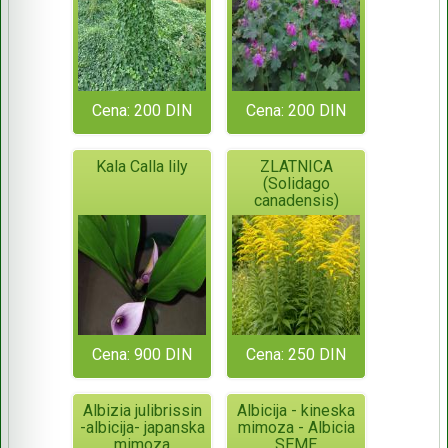
Cena: 200 DIN
Cena: 200 DIN
Kala Calla lily
ZLATNICA
(Solidago
canadensis)
Cena: 900 DIN
Cena: 250 DIN
Albizia julibrissin
Albicija - kineska
-albicija- japanska
mimoza - Albicia
mimoza
SEME