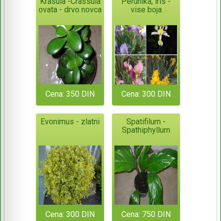
Krasula -Crassula
Perunika, iris -
ovata - drvo novca
vise boja
Cena: 350 DIN
Cena: 300 DIN
Evonimus - zlatni
Spatifilum -
Spathiphyllum
Cena: 300 DIN
Cena: 750 DIN