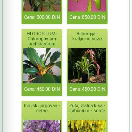
Cena: 500,00 DIN
Cena: 850,00 DIN
HLOROFITUM-
Bilbergija -
Chlorophytum
kraljicine suze
orchidastrum
Green Orange
Cena: 450,00 DIN
Cena: 450,00 DIN
Indijski jorgovan -
Zuta, zlatna kisa -
seme
Laburnum - seme