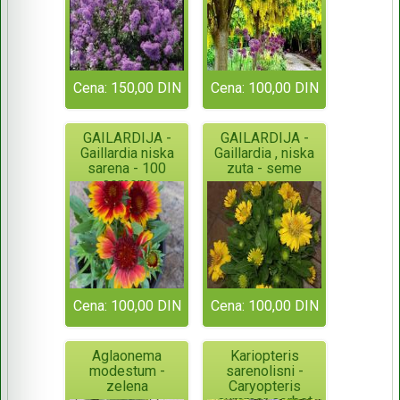
Cena: 150,00 DIN
Cena: 100,00 DIN
GAILARDIJA -
GAILARDIJA -
Gaillardia niska
Gaillardia , niska
sarena - 100
zuta - seme
semena
Cena: 100,00 DIN
Cena: 100,00 DIN
Aglaonema
Kariopteris
modestum -
sarenolisni -
zelena
Caryopteris