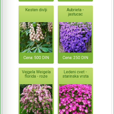
Kesten divlji
Aubrieta -
jastucac
Cena: 500 DIN
Cena: 250 DIN
Vejgela Weigela
Ledeni cvet -
florida - roze
starinska vrsta