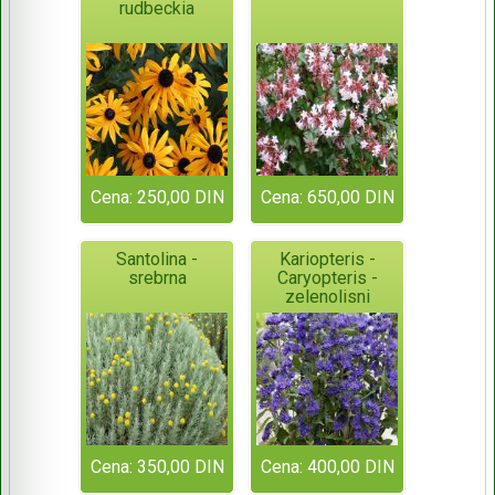
rudbeckia
Cena: 250,00 DIN
Cena: 650,00 DIN
Santolina -
Kariopteris -
srebrna
Caryopteris -
zelenolisni
Cena: 350,00 DIN
Cena: 400,00 DIN