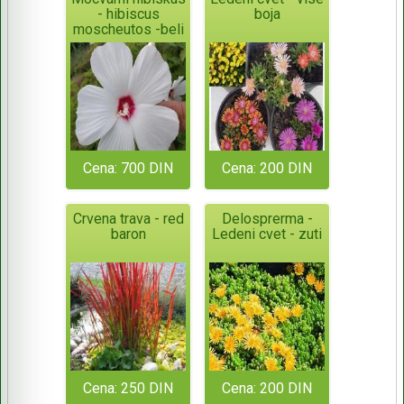
- hibiscus
boja
moscheutos -beli
Cena: 700 DIN
Cena: 200 DIN
Crvena trava - red
Delosprerma -
baron
Ledeni cvet - zuti
Cena: 250 DIN
Cena: 200 DIN