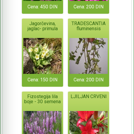
Cena: 450 DIN
Cena: 200 DIN
Jagorčevina,
TRADESCANTIA
jaglac- primula
fluminensis
Cena: 150 DIN
Cena: 200 DIN
Fizostegija lila
LJILJAN CRVENI
boje - 30 semena