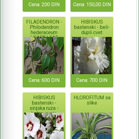
Cena: 200 DIN
Cena: 150,00 DIN
FILADENDRON -
HIBISKUS
Philodendron
bastenski - beli-
hederaceum
dupli cvet
HEART-LEAF
Cena: 600 DIN
Cena: 700 DIN
HIBISKUS
HLOROFITUM sa
bastenski -
slike
sirijska ruza -
belog cveta