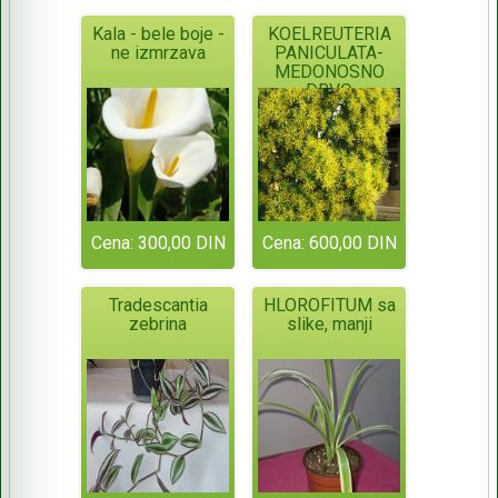
Kala - bele boje -
KOELREUTERIA
ne izmrzava
PANICULATA-
MEDONOSNO
DRVO
Cena: 300,00 DIN
Cena: 600,00 DIN
Tradescantia
HLOROFITUM sa
zebrina
slike, manji