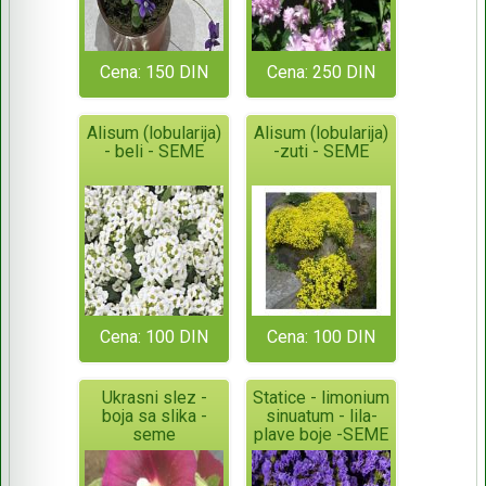
Cena: 150 DIN
Cena: 250 DIN
Alisum (lobularija)
Alisum (lobularija)
- beli - SEME
-zuti - SEME
Cena: 100 DIN
Cena: 100 DIN
Ukrasni slez -
Statice - limonium
boja sa slika -
sinuatum - lila-
seme
plave boje -SEME