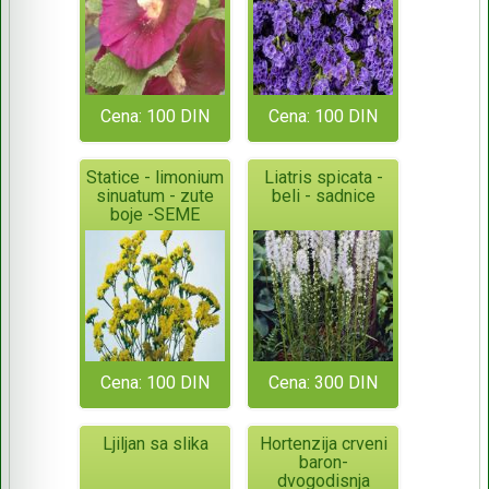
Cena: 100 DIN
Cena: 100 DIN
Statice - limonium
Liatris spicata -
sinuatum - zute
beli - sadnice
boje -SEME
Cena: 100 DIN
Cena: 300 DIN
Ljiljan sa slika
Hortenzija crveni
baron-
dvogodisnja