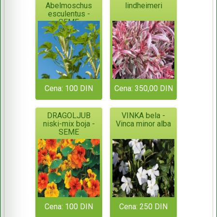
Abelmoschus
lindheimeri
esculentus -
SEME
Cena: 100 DIN
Cena: 350,00 DIN
DRAGOLJUB
VINKA bela -
niski-mix boja -
Vinca minor alba
SEME
Cena: 100 DIN
Cena: 250 DIN