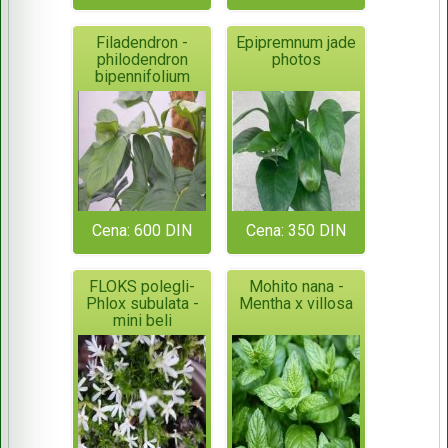
Filadendron -
Epipremnum jade
philodendron
photos
bipennifolium
Cena: 600 DIN
Cena: 350 DIN
FLOKS polegli-
Mohito nana -
Phlox subulata -
Mentha x villosa
mini beli