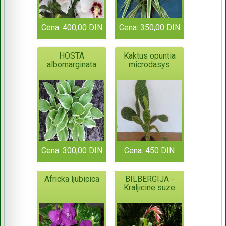
Cena: 400,00 DIN
Cena: 350,00 DIN
HOSTA
Kaktus opuntia
albomarginata
microdasys
Cena: 300,00 DIN
Cena: 450 DIN
Africka ljubicica
BILBERGIJA -
Kraljicine suze