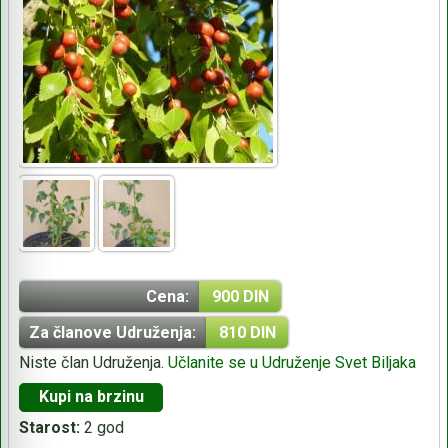
Cena:
900 DIN
Za članove Udruženja:
810 DIN
Niste član Udruženja.
Učlanite se u Udruženje Svet Biljaka
Kupi na brzinu
Starost:
2 god