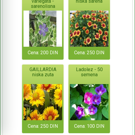
variegata -
niska sarena
sarenolisna
Cena: 200 DIN
Cena: 250 DIN
GAILLARDIA
Ladolez - 50
niska zuta
semena
Cena: 250 DIN
Cena: 100 DIN