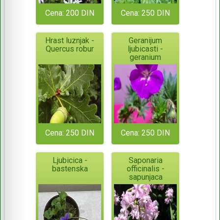
Cena: 200 DIN
Cena: 250 DIN
Hrast luznjak -
Geranijum
Quercus robur
ljubicasti -
geranium
Cena: 250 DIN
Cena: 250 DIN
Ljubicica -
Saponaria
bastenska
officinalis -
sapunjaca