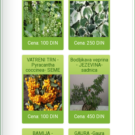
Cena: 100 DIN
Cena: 250 DIN
VATRENI TRN -
Bodljikava veprina
Pyracantha
- JEZEVINA-
coccinea- SEME
sadnica
Cena: 100 DIN
Cena: 450 DIN
BAMIJA -
GAURA -Gaura