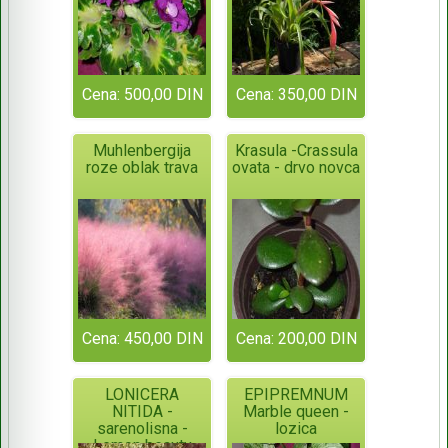
Cena: 500,00 DIN
Cena: 350,00 DIN
Muhlenbergija
Krasula -Crassula
roze oblak trava
ovata - drvo novca
Cena: 450,00 DIN
Cena: 200,00 DIN
LONICERA
EPIPREMNUM
NITIDA -
Marble queen -
sarenolisna -
lozica
Lemon beauty