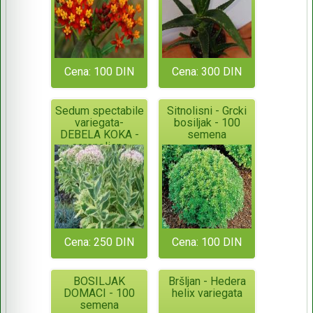
Cena: 100 DIN
Cena: 300 DIN
Sedum spectabile
Sitnolisni - Grcki
variegata-
bosiljak - 100
DEBELA KOKA -
semena
sarenolisna
Cena: 250 DIN
Cena: 100 DIN
BOSILJAK
Bršljan - Hedera
DOMACI - 100
helix variegata
semena