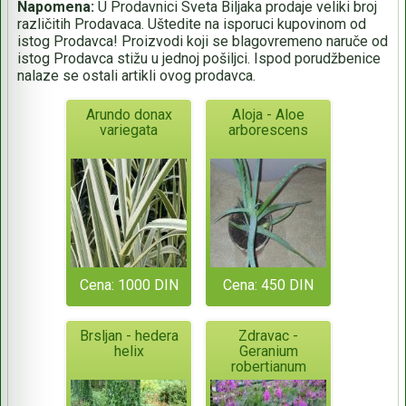
Napomena:
U Prodavnici Sveta Biljaka prodaje veliki broj
različitih Prodavaca. Uštedite na isporuci kupovinom od
istog Prodavca! Proizvodi koji se blagovremeno naruče od
istog Prodavca stižu u jednoj pošiljci. Ispod porudžbenice
nalaze se ostali artikli ovog prodavca.
Arundo donax
Aloja - Aloe
variegata
arborescens
Cena: 1000 DIN
Cena: 450 DIN
Brsljan - hedera
Zdravac -
helix
Geranium
robertianum