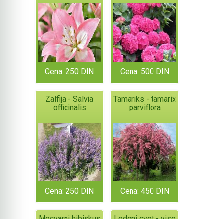
Cena: 250 DIN
Cena: 500 DIN
Zalfija - Salvia
Tamariks - tamarix
officinalis
parviflora
Cena: 250 DIN
Cena: 450 DIN
Mocvarni hibiskus
Ledeni cvet - vise