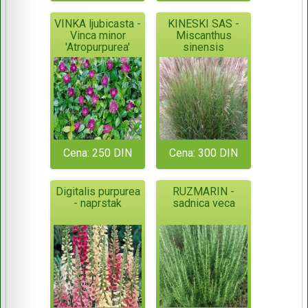
VINKA ljubicasta -
KINESKI SAS -
Vinca minor
Miscanthus
'Atropurpurea'
sinensis
Cena: 250 DIN
Cena: 300 DIN
Digitalis purpurea
RUZMARIN -
- naprstak
sadnica veca