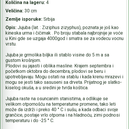
Količina na lageru:
4
Veličina:
30 cm
Zemlje isporuke:
Srbija
Opis:
Jujuba (lat. : Ziziphus zizyphus), poznata je još kao
kineska urma i čičimak . Po broju stabala najbrojnije je voće
u Kini gde se uzgaja 4000god i smatra se za vodecu vocnu
vrstu.
Jujuba je grmolika biljka ili stablo visine do 5 m a sa
gustom krošnjom.
Plodovi su jajasti i oblika masline. Krajem septembra i
početkom oktobra do decembra, plodovi se beru i
upotrebljavaju. Mogu ostati na stablu i kada krenu mrazevi i
mogu se jesti tako sasuseni sa drveta. Prijatnog je slatko-
kiselog okuša, a u sredini je tvrda koštica.
Jujuba raste na osuncanim stanistima, a odlikuje se
velikom otpornošću na temperaturne promene, tako leti
može da izdrži i preko 40 ° C i sušu, a kada odbaci svoje
grančice, postaje vrlo otporna i na hladnoću, zimi podnosi
temperaturu i do -25 ° C.