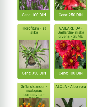
Cena: 100 DIN
Cena: 250 DIN
Hlorofitum - sa
GAILARDIJA -
slika
Gaillardia- niska
crvena - SEME
(50)
Cena: 350 DIN
Cena: 100 DIN
Grčki oleander -
ALOJA - Aloe vera
asclepias
currasavica -
SEME