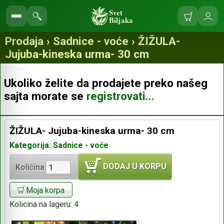
Svet
Biljaka
Korpa
Ulo
Pretraga
se
prodavnice
Prodaja › Sadnice - voće › ŽIŽULA-
Jujuba-kineska urma- 30 cm
Ukoliko želite da prodajete preko našeg
sajta morate se
registrovati...
ŽIŽULA- Jujuba-kineska urma- 30 cm
Kategorija: Sadnice - voće
DODAJ U KORPU
Količina:
Moja korpa
Kolicina na lageru:
4