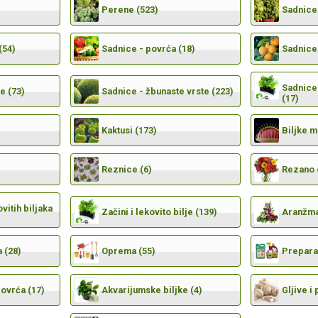
Perene (523)
Sadnice 
(54)
Sadnice - povrća (18)
Sadnice 
Sadnice 
e (73)
Sadnice - žbunaste vrste (223)
(17)
Kaktusi (173)
Biljke 
Reznice (6)
Rezano 
vitih biljaka
Začini i lekovito bilje (139)
Aranžma
 (28)
Oprema (55)
Preparat
povrća (17)
Akvarijumske biljke (4)
Gljive i