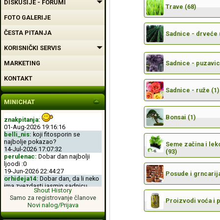
DISKUSIJE - FORUMI
Trave (68)
FOTO GALERIJE
ČESTA PITANJA
Sadnice - drveće 
KORISNIČKI SERVIS
MARKETING
Sadnice - puzavic
KONTAKT
Sadnice - ruže (1)
MINICHAT
Bonsai (1)
znakpitanja:
01-Aug-2026 19:16:16
belli_nis:
koji fitosporin se
najbolje pokazao?
Seme začina i leko
14-Jul-2026 17:07:32
(93)
perulenac:
Dobar dan najbolji
ljoodi :0
19-Jun-2026 22:44:27
Posude i grncarija
orhideja14:
Dobar dan, da li neko
ima zvezdasti jasmin sadnicu.
Shout History
04-Jun-2026 11:50:00
Samo za registrovanje članove
perulenac:
Dobro veche dobri
Proizvodi voća i 
Novi nalog/Prijava
ljoodi :-D
26-May-2026 23:11:49