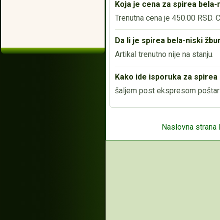
Koja je cena za spirea bela-
Trenutna cena je 450.00 RSD. Ce
Da li je spirea bela-niski ž
Artikal trenutno nije na stanju.
Kako ide isporuka za spirea 
šaljem post ekspresom poštari
Naslovna strana