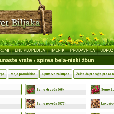
RUMI
ENCIKLOPEDIJA
IMENIK
PRODAVNICA
UDRUZ
unaste vrste › spirea bela-niski žbun
rpa
Moje porudžbine
Uputstvo za kupce
Želite da prodajte preko 
Seme drveća (68)
Seme žbu
Seme povrća (877)
Lukovic