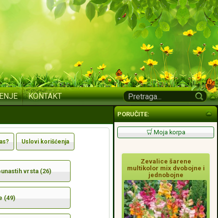
ENJE
KONTAKT
PORUČITE:
Moja korpa
nas?
Uslovi korišćenja
Zevalice šarene
multikolor mix dvobojne i
nastih vrsta (26)
jednobojne
e (49)