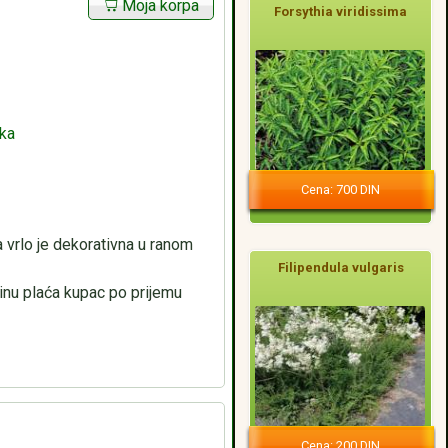
Moja korpa
Forsythia viridissima
aka
Cena: 700 DIN
 vrlo je dekorativna u ranom
Filipendula vulgaris
nu plaća kupac po prijemu
Cena: 200 DIN