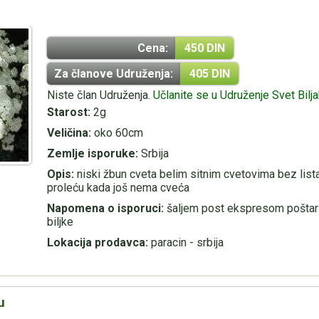
Cena:
450 DIN
Za članove Udruženja:
405 DIN
Niste član Udruženja.
Učlanite se u Udruženje Svet Bilj
Starost:
2g
Veličina:
oko 60cm
Zemlje isporuke:
Srbija
Opis:
niski žbun cveta belim sitnim cvetovima bez lista
proleću kada još nema cveća
Napomena o isporuci:
šaljem post ekspresom poštari
biljke
Lokacija prodavca:
paracin - srbija
u