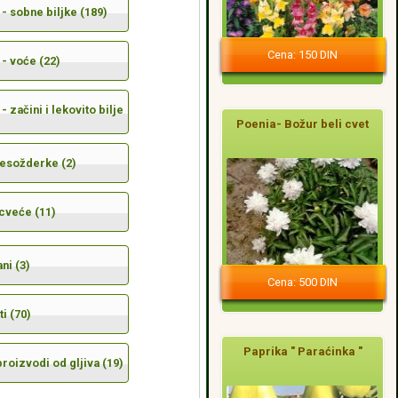
- sobne biljke (189)
Cena: 150 DIN
- voće (22)
- začini i lekovito bilje
Poenia- Božur beli cvet
mesožderke (2)
cveće (11)
ni (3)
Cena: 500 DIN
i (70)
Paprika " Paraćinka "
 proizvodi od gljiva (19)