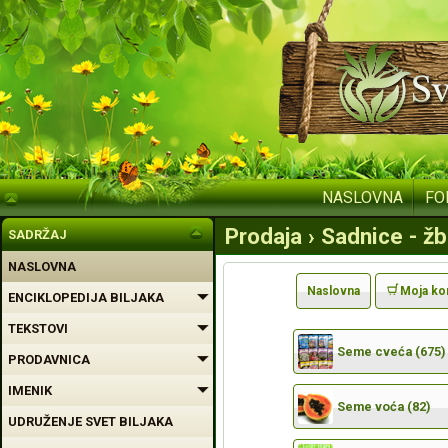
NASLOVNA
FO
Prodaja › Sadnice - žb
SADRŽAJ
NASLOVNA
Naslovna
Moja ko
ENCIKLOPEDIJA BILJAKA
TEKSTOVI
Seme cveća (675)
PRODAVNICA
IMENIK
Seme voća (82)
UDRUŽENJE SVET BILJAKA