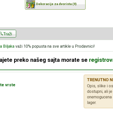
Dekoracije za dvorista (9)
Traži
a Biljaka
važi 10% popusta na sve artikle u Prodavnici!
dajete preko našeg sajta morate se
registrova
TRENUTNO N
te vrste
Opis, slike i os
dostupni, ali 
onemogucena d
lager.