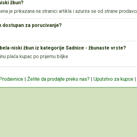
niski žbun?
na je prikazana na stranici artikla i azurira se od strane prodavc
bun dostupan za porucivanje?
bela-niski žbun iz kategorije Sadnice - žbunaste vrste?
nu plaća kupac po prijemu biljke
 Prodavnice
|
Želite da prodajte preko nas?
|
Uputstvo za kupce