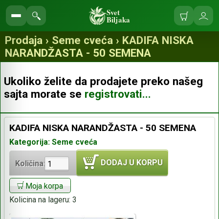
Svet
Biljaka
Korpa
Ulo
Pretraga
se
prodavnice
Prodaja › Seme cveća › KADIFA NISKA
NARANDŽASTA - 50 SEMENA
Ukoliko želite da prodajete preko našeg
sajta morate se
registrovati...
KADIFA NISKA NARANDŽASTA - 50 SEMENA
Kategorija: Seme cveća
DODAJ U KORPU
Količina:
Moja korpa
Kolicina na lageru:
3