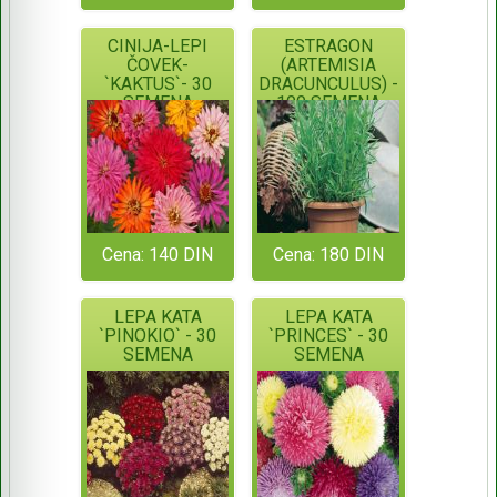
CINIJA-LEPI
ESTRAGON
ČOVEK-
(ARTEMISIA
`KAKTUS`- 30
DRACUNCULUS) -
SEMENA
100 SEMENA
Cena: 140 DIN
Cena: 180 DIN
LEPA KATA
LEPA KATA
`PINOKIO` - 30
`PRINCES` - 30
SEMENA
SEMENA