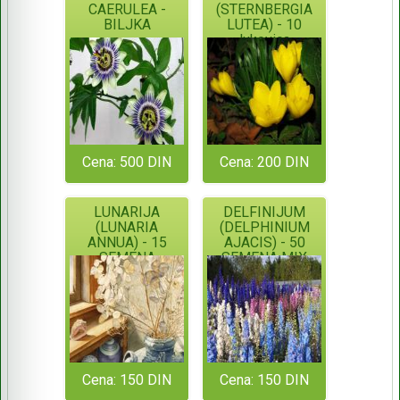
CAERULEA -
(STERNBERGIA
BILJKA
LUTEA) - 10
lukovica
Cena: 500 DIN
Cena: 200 DIN
LUNARIJA
DELFINIJUM
(LUNARIA
(DELPHINIUM
ANNUA) - 15
AJACIS) - 50
SEMENA
SEMENA MIX
BOJA
Cena: 150 DIN
Cena: 150 DIN