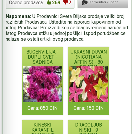
Ocene prodavca:
269
7
Komentari kupaca
Napomena:
U Prodavnici Sveta Biljaka prodaje veliki broj
različitih Prodavaca. Uštedite na isporuci kupovinom od
istog Prodavca! Proizvodi koji se blagovremeno naruče od
istog Prodavca stižu u jednoj pošiljci. Ispod porudžbenice
nalaze se ostali artikli ovog prodavca.
BUGENVILIJA -
UKRASNI DUVAN
DUPLI CVET -
(NICOTIANA
SADNICA
AFFINIS) - 80
SEMENA
Cena: 850 DIN
Cena: 150 DIN
KINESKI
DRAGOLJUB
KARANFIL
NISKI - 9