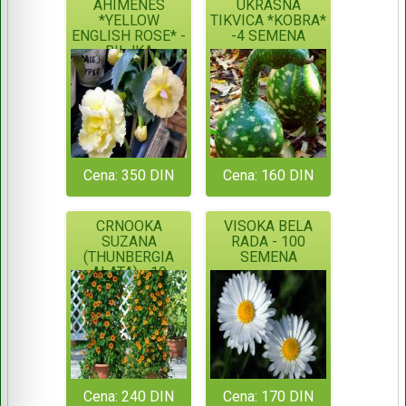
AHIMENES
UKRASNA
*YELLOW
TIKVICA *KOBRA*
ENGLISH ROSE* -
-4 SEMENA
BILJKA
Cena: 350 DIN
Cena: 160 DIN
CRNOOKA
VISOKA BELA
SUZANA
RADA - 100
(THUNBERGIA
SEMENA
ALATA) - 10
SEMENA
Cena: 240 DIN
Cena: 170 DIN