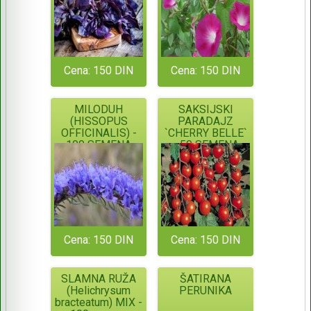
Cena: 150 DIN
Cena: 150 DIN
MILODUH
SAKSIJSKI
(HISSOPUS
PARADAJZ
OFFICINALIS) -
`CHERRY BELLE`
100 SEMENA
- 50 SEMENA
Cena: 150 DIN
Cena: 150 DIN
SLAMNA RUŽA
ŠATIRANA
(Helichrysum
PERUNIKA
bracteatum) MIX -