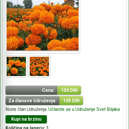
Cena:
150 DIN
Za članove Udruženja:
135 DIN
Niste član Udruženja.
Učlanite se u Udruženje Svet Biljaka
Kupi na brzinu
Količina na lageru:
3