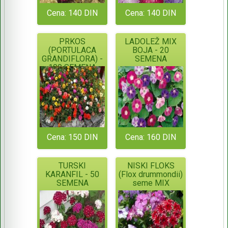
Cena: 140 DIN
Cena: 140 DIN
PRKOS
LADOLEŽ MIX
(PORTULACA
BOJA - 20
GRANDIFLORA) -
SEMENA
100 SEMENA
Cena: 150 DIN
Cena: 160 DIN
TURSKI
NISKI FLOKS
KARANFIL - 50
(Flox drummondii)
SEMENA
seme MIX