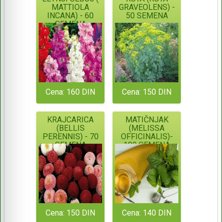
MATTIOLA
GRAVEOLENS) -
INCANA) - 60
50 SEMENA
SEMENA
Cena: 160 DIN
Cena: 150 DIN
KRAJCARICA
MATIČNJAK
(BELLIS
(MELISSA
PERENNIS) - 70
OFFICINALIS)-
SEMENA
100 SEMENA
Cena: 150 DIN
Cena: 140 DIN