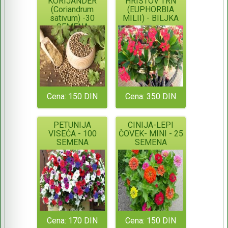
KORIJANDER
HRISTOV TRN
(Coriandrum
(EUPHORBIA
sativum) -30
MILII) - BILJKA
SEMENA
Cena: 150 DIN
Cena: 350 DIN
PETUNIJA
CINIJA-LEPI
VISEĆA - 100
ČOVEK- MINI - 25
SEMENA
SEMENA
Cena: 170 DIN
Cena: 150 DIN