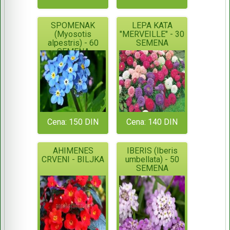
SPOMENAK
LEPA KATA
(Myosotis
"MERVEILLE" - 30
alpestris) - 60
SEMENA
SEMENA
Cena: 150 DIN
Cena: 140 DIN
AHIMENES
IBERIS (Iberis
CRVENI - BILJKA
umbellata) - 50
SEMENA