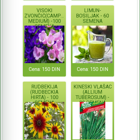
VISOKI
LIMUN-
ZVONČIĆ(CAMPANULA
BOSILJAK - 60
MEDIUM) -100
SEMENA
SEMENA
Cena: 150 DIN
Cena: 150 DIN
RUDBEKIJA
KINESKI VLAŠAC
(RUDBECKIA
(ALLIUM
HIRTA) - 100
TUBEROSUM) -
SEMENA
80 SEMENA