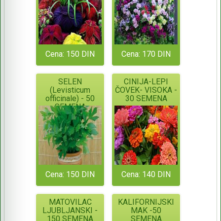
Cena: 150 DIN
Cena: 170 DIN
SELEN
CINIJA-LEPI
(Levisticum
ČOVEK- VISOKA -
officinale) - 50
30 SEMENA
SEMENA
Cena: 150 DIN
Cena: 140 DIN
MATOVILAC
KALIFORNIJSKI
LJUBLJANSKI -
MAK -50
150 SEMENA
SEMENA