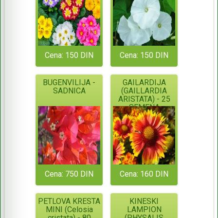
Cena: 150 DIN
Cena: 150 DIN
BUGENVILIJA -
GAILARDIJA
SADNICA
(GAILLARDIA
ARISTATA) - 25
SEMENA
Cena: 750 DIN
Cena: 160 DIN
PETLOVA KRESTA
KINESKI
MINI (Celosia
LAMPION
cristata) - 80
(PHYSALIS