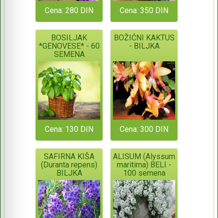
Cena: 280 DIN
Cena: 350 DIN
BOSILJAK
BOŽIĆNI KAKTUS
*GENOVESE* - 60
- BILJKA
SEMENA
Cena: 130 DIN
Cena: 300 DIN
SAFIRNA KIŠA
ALISUM (Alyssum
(Duranta repens)
maritima) BELI -
BILJKA
100 semena