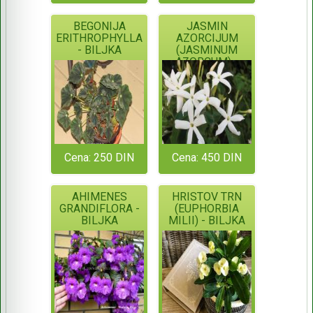
BEGONIJA
JASMIN
ERITHROPHYLLA
AZORCIJUM
- BILJKA
(JASMINUM
AZORCUM) -
BILJKA
Cena: 250 DIN
Cena: 450 DIN
AHIMENES
HRISTOV TRN
GRANDIFLORA -
(EUPHORBIA
BILJKA
MILII) - BILJKA