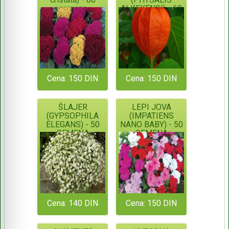
semena
ALKEKENGI) - 60
SEMENA
Cena: 150 DIN
Cena: 150 DIN
ŠLAJER
LEPI JOVA
(GYPSOPHILA
(IMPATIENS
ELEGANS) - 50
NANO BABY) - 50
SEMENA
SEMENA
Cena: 140 DIN
Cena: 150 DIN