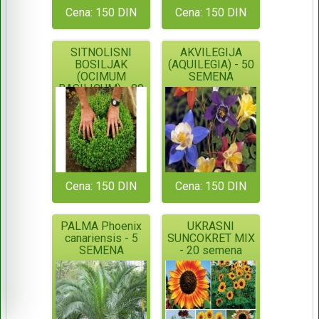
Cena: 150 DIN
Cena: 150 DIN
SITNOLISNI
AKVILEGIJA
BOSILJAK
(AQUILEGIA) - 50
(OCIMUM
SEMENA
BASILICUM) - 80
semena
Cena: 150 DIN
Cena: 150 DIN
PALMA Phoenix
UKRASNI
canariensis - 5
SUNCOKRET MIX
SEMENA
- 20 semena