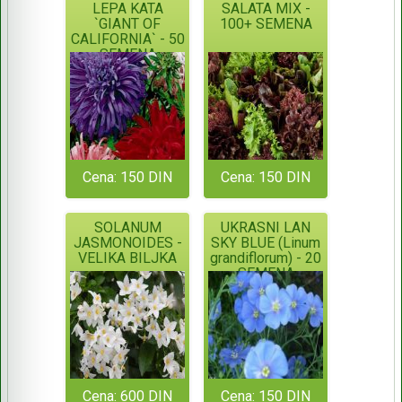
LEPA KATA
SALATA MIX -
`GIANT OF
100+ SEMENA
CALIFORNIA` - 50
SEMENA
Cena: 150 DIN
Cena: 150 DIN
SOLANUM
UKRASNI LAN
JASMONOIDES -
SKY BLUE (Linum
VELIKA BILJKA
grandiflorum) - 20
SEMENA
Cena: 600 DIN
Cena: 150 DIN