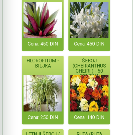
Cena: 450 DIN
Cena: 450 DIN
HLOROFITUM -
ŠEBOJ
BILJKA
(CHEIRANTHUS
CHEIRI ) - 50
SEMENA
Cena: 250 DIN
Cena: 140 DIN
LETNJI ŠEBOJ (
RUTA (RUTA