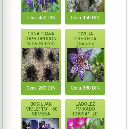
Cena: 450 DIN
Cena: 150 DIN
CRNA TRAVA
DIVLJA
(OPHIOPOGON
ORHIDEJA
NIGRISCENS)
(Tricyrtis
SADNICA
formosa)
SADNICA
Cena: 280 DIN
Cena: 380 DIN
BOSILJAK
LADOLEŽ
`VIOLETTO` - 60
*MIKADO
SEMENA
ROSSA* -20
SEMENA