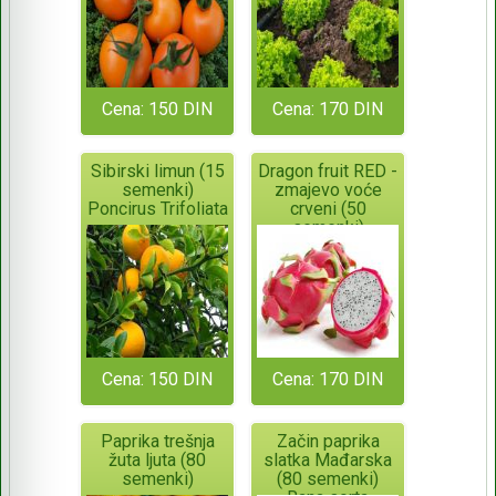
Cena: 150 DIN
Cena: 170 DIN
Sibirski limun (15
Dragon fruit RED -
semenki)
zmajevo voće
Poncirus Trifoliata
crveni (50
semenki)
Cena: 150 DIN
Cena: 170 DIN
Paprika trešnja
Začin paprika
žuta ljuta (80
slatka Mađarska
semenki)
(80 semenki)