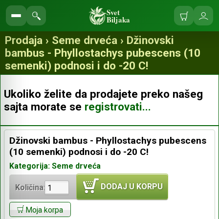
Svet
Biljaka
Korpa
Ulo
Pretraga
se
prodavnice
Prodaja › Seme drveća › Džinovski
bambus - Phyllostachys pubescens (10
semenki) podnosi i do -20 C!
Ukoliko želite da prodajete preko našeg
sajta morate se
registrovati...
Džinovski bambus - Phyllostachys pubescens
(10 semenki) podnosi i do -20 C!
Kategorija: Seme drveća
DODAJ U KORPU
Količina:
Moja korpa