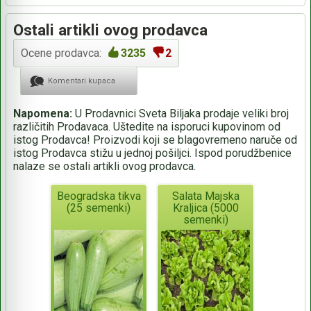
Ostali artikli ovog prodavca
Ocene prodavca:
3235
2
Komentari kupaca
Napomena:
U Prodavnici Sveta Biljaka prodaje veliki broj
različitih Prodavaca. Uštedite na isporuci kupovinom od
istog Prodavca! Proizvodi koji se blagovremeno naruče od
istog Prodavca stižu u jednoj pošiljci. Ispod porudžbenice
nalaze se ostali artikli ovog prodavca.
Beogradska tikva
Salata Majska
(25 semenki)
Kraljica (5000
semenki)