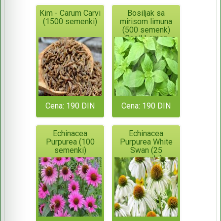
Kim - Carum Carvi
Bosiljak sa
(1500 semenki)
mirisom limuna
(500 semenk)
Basil Lemon
Cena: 190 DIN
Cena: 190 DIN
Echinacea
Echinacea
Purpurea (100
Purpurea White
semenki)
Swan (25
semenki)