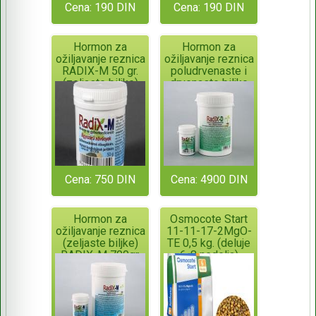
Cena: 190 DIN
Cena: 190 DIN
Hormon za
Hormon za
ožiljavanje reznica
ožiljavanje reznica
RADIX-M 50 gr.
poludrvenaste i
(zeljaste biljke)
drvenaste biljke
ORIGINALNO
RADIX-D 700gr.
PAKOVANJE!
ORIGINALNO
PAKOVANJE!
Cena: 750 DIN
Cena: 4900 DIN
Hormon za
Osmocote Start
ožiljavanje reznica
11-11-17-2MgO-
(zeljaste biljke)
TE 0,5 kg. (deluje
RADIX-M 700gr.
6-8 nedelja)
ORIGINALNO
PAKOVANJE!