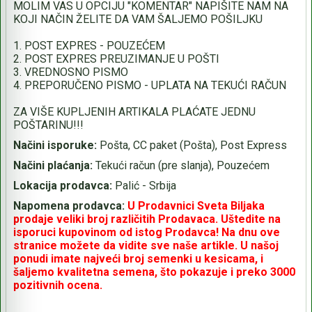
MOLIM VAS U OPCIJU "KOMENTAR" NAPIŠITE NAM NA
KOJI NAČIN ŽELITE DA VAM ŠALJEMO POŠILJKU
1. POST EXPRES - POUZEĆEM
2. POST EXPRES PREUZIMANJE U POŠTI
3. VREDNOSNO PISMO
4. PREPORUČENO PISMO - UPLATA NA TEKUĆI RAČUN
ZA VIŠE KUPLJENIH ARTIKALA PLAĆATE JEDNU
POŠTARINU!!!
Načini isporuke:
Pošta, CC paket (Pošta), Post Express
Načini plaćanja:
Tekući račun (pre slanja), Pouzećem
Lokacija prodavca:
Palić - Srbija
Napomena prodavca:
U Prodavnici Sveta Biljaka
prodaje veliki broj različitih Prodavaca. Uštedite na
isporuci kupovinom od istog Prodavca! Na dnu ove
stranice možete da vidite sve naše artikle. U našoj
ponudi imate najveći broj semenki u kesicama, i
šaljemo kvalitetna semena, što pokazuje i preko 3000
pozitivnih ocena.