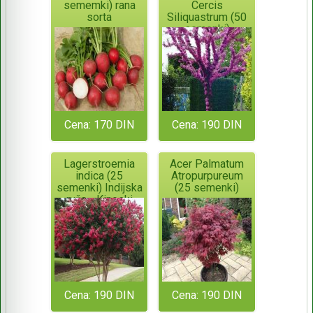
sememki) rana
Cercis
sorta
Siliquastrum (50
semenki)
Cena: 170 DIN
Cena: 190 DIN
Lagerstroemia
Acer Palmatum
indica (25
Atropurpureum
semenki) Indijska
(25 semenki)
ruža - Kineski
jorgovan
Cena: 190 DIN
Cena: 190 DIN