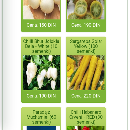
Cena: 150 DIN
Cena: 190 DIN
Chilli Bhut Jolokia
Šargarepa Solar
Bela - White (10
Yellow (100
semenki)
semenki)
Cena: 190 DIN
Cena: 220 DIN
Paradajz
Chilli Habanero
Muchamiel (60
Crveni - RED (30
semenki)
semenki)
višegodišnji,