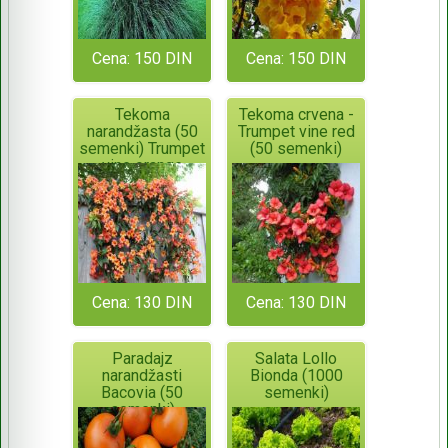
Cena: 150 DIN
Cena: 150 DIN
Tekoma
Tekoma crvena -
narandžasta (50
Trumpet vine red
semenki) Trumpet
(50 semenki)
vine orange
Cena: 130 DIN
Cena: 130 DIN
Paradajz
Salata Lollo
narandžasti
Bionda (1000
Bacovia (50
semenki)
semenki)