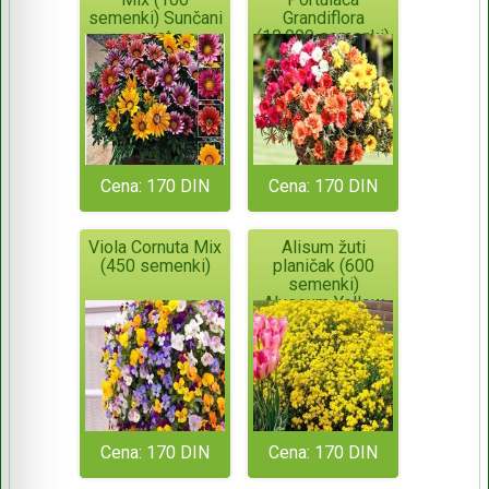
semenki) Sunčani
Grandiflora
cvet
(10.000 semenki)
Cena: 170 DIN
Cena: 170 DIN
Viola Cornuta Mix
Alisum žuti
(450 semenki)
planičak (600
semenki)
Alyssum Yellow
Dust Saxatile
Cena: 170 DIN
Cena: 170 DIN