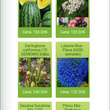
Cena: 150 DIN
Cena: 130 DIN
Darlingtonia
Lobelia Blue -
californica (10
Plava (6000
SEMENKI) biljka
semenki)
mesožderka
Cena: 240 DIN
Cena: 170 DIN
Gazania Sunshine
Prkos Mix -
Mix (100
Portulaca