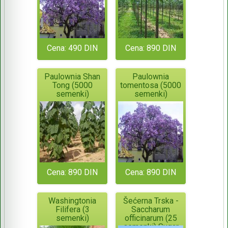
Cena: 490 DIN
Cena: 890 DIN
Paulownia Shan
Paulownia
Tong (5000
tomentosa (5000
semenki)
semenki)
Cena: 890 DIN
Cena: 890 DIN
Washingtonia
Šećerna Trska -
Filifera (3
Saccharum
semenki)
officinarum (25
semenki) Sugar