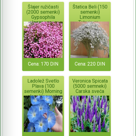
Šlajer ružičasti
Štatica Beli (150
(2000 semenki)
semenki)
Gypsophila
Limonium
elegans rose
Tataricum -
višegodišnji
Cena: 170 DIN
Cena: 220 DIN
Ladolež Svetlo
Veronica Spicata
Plava (100
(5000 semneki)
semenki) Morning
Carska sveća
glory Heavenly
Blue