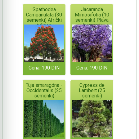
Spathodea
Jacaranda
Campanulata (30
Mimosifolia (10
semenki) Afrički
semenki) Plava
tulipan
Jacaranda
Cena: 190 DIN
Cena: 190 DIN
Tuja smaragdna -
Cypress de
Occidentalis (25
Lambert (25
semenki)
semenki)
Cupressus
Macrocarpa -
Monterey
Cypress