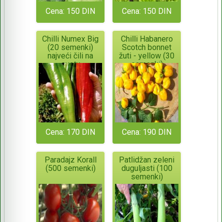
Cena: 150 DIN
Cena: 150 DIN
Chilli Numex Big
Chilli Habanero
(20 semenki)
Scotch bonnet
najveći čili na
žuti - yellow (30
svetu
semenki)
Cena: 170 DIN
Cena: 190 DIN
Paradajz Korall
Patlidžan zeleni
(500 semenki)
duguljasti (100
semenki)