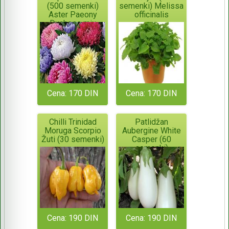
(500 semenki)
semenki) Melissa
Aster Paeony
officinalis
Duchess mix
Cena: 170 DIN
Cena: 170 DIN
Chilli Trinidad
Patlidžan
Moruga Scorpio
Aubergine White
Žuti (30 semenki)
Casper (60
semenki)
Cena: 190 DIN
Cena: 190 DIN