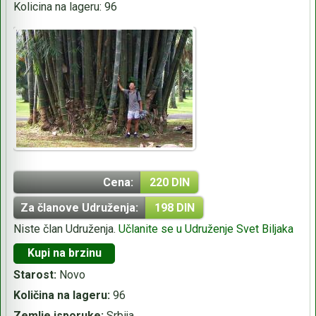
Kolicina na lageru:
96
Cena:
220 DIN
Za članove Udruženja:
198 DIN
Niste član Udruženja.
Učlanite se u Udruženje Svet Biljaka
Kupi na brzinu
Starost:
Novo
Količina na lageru:
96
Zemlje isporuke:
Srbija