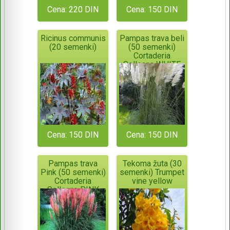
Cena: 220 DIN
Cena: 150 DIN
Ricinus communis
Pampas trava beli
(20 semenki)
(50 semenki)
Cortaderia
Selloana WHITE
Cena: 150 DIN
Cena: 150 DIN
Pampas trava
Tekoma žuta (30
Pink (50 semenki)
semenki) Trumpet
Cortaderia
vine yellow
Selloana PINK