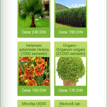
Cane
Cena: 240 DIN
Cena: 190 DIN
Helenium
Origano -
autumnale Helena
Origanum vulgare
(1000 semenki)
(25.000 semenki)
višegodišnja
Cena: 190 DIN
Cena: 170 DIN
Mirođija (4000
Medveđi luk -