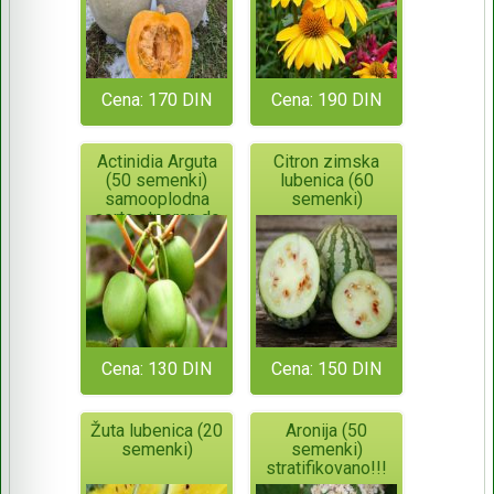
Cena: 170 DIN
Cena: 190 DIN
Actinidia Arguta
Citron zimska
(50 semenki)
lubenica (60
samooplodna
semenki)
sorta otporan do
-34°C
Cena: 130 DIN
Cena: 150 DIN
Žuta lubenica (20
Aronija (50
semenki)
semenki)
stratifikovano!!!