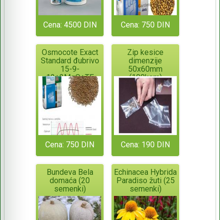
Cena: 4500 DIN
Cena: 750 DIN
Osmocote Exact
Zip kesice
Standard đubrivo
dimenzije
15-9-
50x60mm
12+2MgO+TE
(100kom)
(deluje 6 meseci)
Cena: 750 DIN
Cena: 190 DIN
Bundeva Bela
Echinacea Hybrida
domaća (20
Paradiso žuti (25
semenki)
semenki)