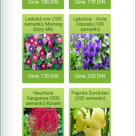
Cena: 190 DIN
Cena: 170 DIN
Ladolež mix (100
Ljubičica - Viola
semenki) Morning
Odorata (100
Glory Mix
semenki)
Cena: 170 DIN
Cena: 220 DIN
Heuchera
Paprika Šorokšari
Sanguinea (500
(200 semenki)
semenki) Koralni
zvončić