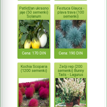
Patlidžan ukrasno
Festuca Glauca -
jaje (50 semenki)
plava trava (100
Solanum
semenki)
melongena
Golden Egg
Cena: 170 DIN
Cena: 190 DIN
Kochia Scoparia
Zečji rep (200
(1200 semenki)
semenki) Bunny
Tails - Lagurus
Ovatus