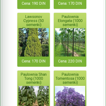
Cena: 190 DIN
Cena: 170 DIN
Lawsonov
Paulownia
Cypress (50
Elongata (1000
semenki)
semenki)
Chamaecypris
Lawsoniana
Cena: 170 DIN
Cena: 220 DIN
Paulownia Shan
Paulownia
Tong (1000
Tomentosa (1000
semenki)
semenki)