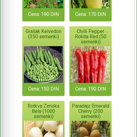
Cena: 190 DIN
Cena: 170 DIN
Grašak Kelvedon
Chilli Pepper
(350 semenki)
Rokita Red (50
semenki)
Cena: 150 DIN
Cena: 190 DIN
Rotkva Zimska
Paradajz Emerald
Bela (1000
Cherry (200
semenki)
semenki)