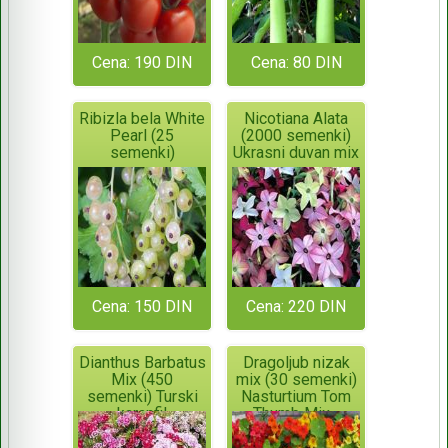
Cena: 190 DIN
Cena: 80 DIN
Ribizla bela White
Nicotiana Alata
Pearl (25
(2000 semenki)
semenki)
Ukrasni duvan mix
Cena: 150 DIN
Cena: 220 DIN
Dianthus Barbatus
Dragoljub nizak
Mix (450
mix (30 semenki)
semenki) Turski
Nasturtium Tom
karanfil
Thumb Mix -
Tropaeolum Majus