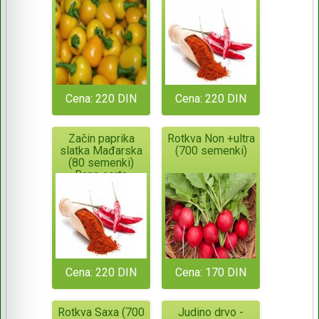
Rana sorta
Cena: 220 DIN
Cena: 220 DIN
Začin paprika
Rotkva Non +ultra
slatka Mađarska
(700 semenki)
(80 semenki)
Rana sorta
Cena: 220 DIN
Cena: 170 DIN
Rotkva Saxa (700
Judino drvo -