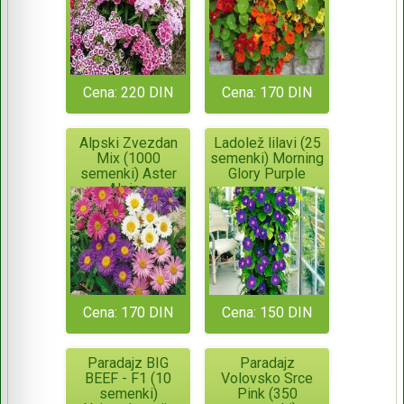
Cena: 220 DIN
Cena: 170 DIN
Alpski Zvezdan
Ladolež lilavi (25
Mix (1000
semenki) Morning
semenki) Aster
Glory Purple
Alpine
Cena: 170 DIN
Cena: 150 DIN
Paradajz BIG
Paradajz
BEEF - F1 (10
Volovsko Srce
semenki)
Pink (350