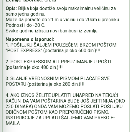
Opis:
Biljka koja dostiže svoju maksimalnu veličinu za
samo jednu godinu.
Može da poraste do 21 m u visinu i do 20cm u prečniku.
Podnosi i do -20 C.
Svake godine izbijaju novi bambusi iz zemlje.
Napomena o isporuci:
1. POŠILJKU ŠALJEM POUZEĆEM, BRZOM POŠTOM
"POST EXPRESS" (poštarina je oko 600 din.)!!!
2. POST EXPRESSOM ALI PREUZIMANJE U POŠTI
(poštarina je oko 480 din.)!!!
3. SLANJE VREDNOSNIM PISMOM PLAĆATE SVE
POŠTARU (poštarina je oko 280 din.)!!!
4. AKO IZNOS ŽELITE UPLATITI UNAPRED NA TEKUĆI
RAČUN, DA VAM POŠTARINA BUDE JOŠ JEFTINIJA (OKO
230 DINARA) ONDA VAM MOŽEMO POSLATI POŠILJKU
OBIČNOM POŠTOM KAO PREPORUČENO PISMO.
INSTRUKCIJE ZA UPLATU ŠALJEMO VAM PREKO E-
MAILA.