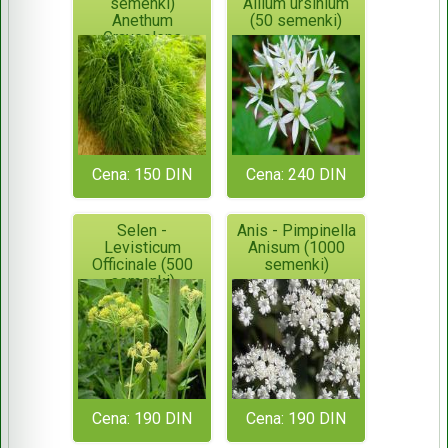
semenki)
Allium ursinium
Anethum
(50 semenki)
Graveolens
Cena: 150 DIN
Cena: 240 DIN
Selen -
Anis - Pimpinella
Levisticum
Anisum (1000
Officinale (500
semenki)
semenki)
Cena: 190 DIN
Cena: 190 DIN