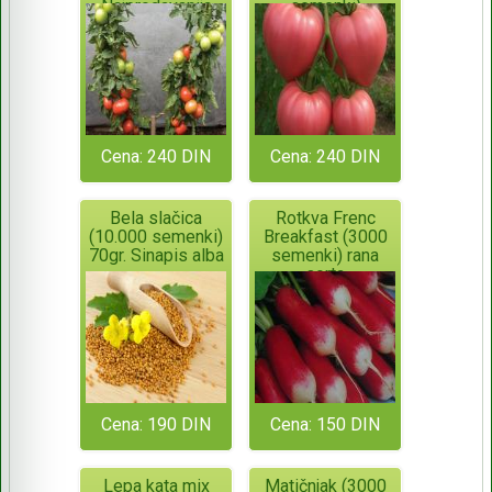
Najprodavanija
semenki)
hibridna sorta!!!
Cena: 240 DIN
Cena: 240 DIN
Bela slačica
Rotkva Frenc
(10.000 semenki)
Breakfast (3000
70gr. Sinapis alba
semenki) rana
sorta
Cena: 190 DIN
Cena: 150 DIN
Lepa kata mix
Matičnjak (3000