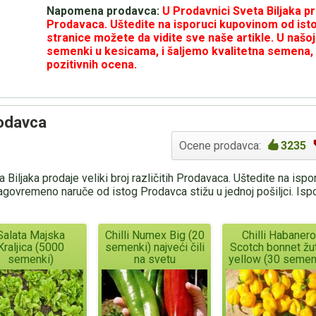
Napomena prodavca:
U Prodavnici Sveta Biljaka pro
Prodavaca. Uštedite na isporuci kupovinom od ist
stranice možete da vidite sve naše artikle. U našoj
semenki u kesicama, i šaljemo kvalitetna semena, 
pozitivnih ocena.
rodavca
Ocene prodavca:
3235
 Biljaka prodaje veliki broj različitih Prodavaca. Uštedite na isp
agovremeno naruče od istog Prodavca stižu u jednoj pošiljci. Is
Salata Majska
Chilli Numex Big (20
Chilli Habanero
Kraljica (5000
semenki) najveći čili
Scotch bonnet žut
semenki)
na svetu
yellow (30 semen