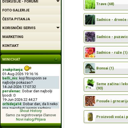
DISKUSIJE - FORUMI
Trave (68)
FOTO GALERIJE
ČESTA PITANJA
Sadnice - drveće 
KORISNIČKI SERVIS
MARKETING
Sadnice - puzavic
KONTAKT
Sadnice - ruže (1)
MINICHAT
Bonsai (1)
znakpitanja:
01-Aug-2026 19:16:16
belli_nis:
koji fitosporin se
najbolje pokazao?
Seme začina i leko
14-Jul-2026 17:07:32
(93)
perulenac:
Dobar dan najbolji
ljoodi :0
19-Jun-2026 22:44:27
Posude i grncarija
orhideja14:
Dobar dan, da li neko
ima zvezdasti jasmin sadnicu.
Shout History
04-Jun-2026 11:50:00
Samo za registrovanje članove
perulenac:
Dobro veche dobri
Proizvodi voća i 
Novi nalog/Prijava
ljoodi :-D
26-May-2026 23:11:49