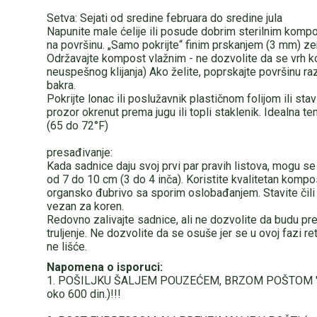
Setva: Sejati od sredine februara do sredine jula
Napunite male ćelije ili posude dobrim sterilnim ko
na površinu. „Samo pokrijte“ finim prskanjem (3 mm) zeml
Održavajte kompost vlažnim - ne dozvolite da se vrh 
neuspešnog klijanja) Ako želite, poprskajte površinu r
bakra.
Pokrijte lonac ili poslužavnik plastičnom folijom ili sta
prozor okrenut prema jugu ili topli staklenik. Idealna 
(65 do 72°F)
presađivanje:
Kada sadnice daju svoj prvi par pravih listova, mogu se
od 7 do 10 cm (3 do 4 inča). Koristite kvalitetan kompo
organsko đubrivo sa sporim oslobađanjem. Stavite čil
vezan za koren.
Redovno zalivajte sadnice, ali ne dozvolite da budu pre
truljenje. Ne dozvolite da se osuše jer se u ovoj fazi retk
ne lišće.
Napomena o isporuci:
1. POŠILJKU ŠALJEM POUZEĆEM, BRZOM POŠTOM "PO
oko 600 din.)!!!