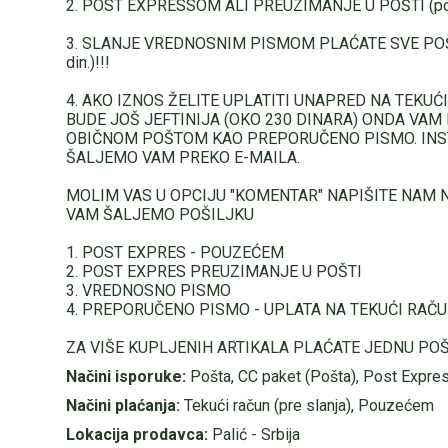
2. POST EXPRESSOM ALI PREUZIMANJE U POŠTI (poštar
3. SLANJE VREDNOSNIM PISMOM PLAĆATE SVE POŠTA
din.)!!!
4. AKO IZNOS ŽELITE UPLATITI UNAPRED NA TEKUĆ
BUDE JOŠ JEFTINIJA (OKO 230 DINARA) ONDA VA
OBIČNOM POŠTOM KAO PREPORUČENO PISMO. INS
ŠALJEMO VAM PREKO E-MAILA.
MOLIM VAS U OPCIJU "KOMENTAR" NAPIŠITE NAM N
VAM ŠALJEMO POŠILJKU
1. POST EXPRES - POUZEĆEM
2. POST EXPRES PREUZIMANJE U POŠTI
3. VREDNOSNO PISMO
4. PREPORUČENO PISMO - UPLATA NA TEKUĆI RAČ
ZA VIŠE KUPLJENIH ARTIKALA PLAĆATE JEDNU POŠ
Načini isporuke:
Pošta, CC paket (Pošta), Post Expre
Načini plaćanja:
Tekući račun (pre slanja), Pouzećem
Lokacija prodavca:
Palić - Srbija