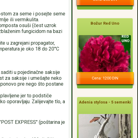
mpostom za seme i posejte seme
je ili vermikulita.
Božur Red Uno
komposta osuši (čest uzrok
azblaženim fungicidom na bazi
vite u zagrejani propagator,
temperatura je oko 18 do 20°C
 saditi u pojedinačne saksije
st za saksije i umešajte neko
Cena: 1200 DIN
i ponovo pre nego što postane
plavljene jer to podstiče
o oporavljaju. Zalijevajte tlo, a
Adenia stylosa - 5 semenki
ST EXPRESS" (poštarina je