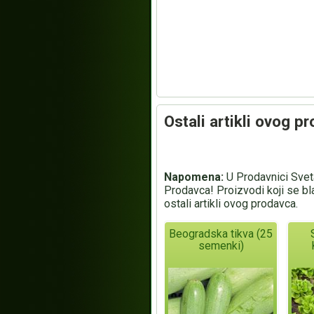
Ostali artikli ovog p
Napomena:
U Prodavnici Sveta
Prodavca! Proizvodi koji se bl
ostali artikli ovog prodavca.
Beogradska tikva (25
semenki)