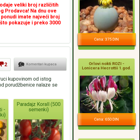
daje veliki broj različitih
og Prodavca! Na dnu ove
 ponudi imate najveći broj
što pokazuje i preko 3000
Cena: 375 DIN
Orlovi nokti ROZI -
2
Komentari kupaca
Lonicera Hecrottii 1.god.
oruci kupovinom od istog
pod porudžbenice nalaze se
Paradajz Korall (500
i -
semenki)
ki)
Cena: 650 DIN