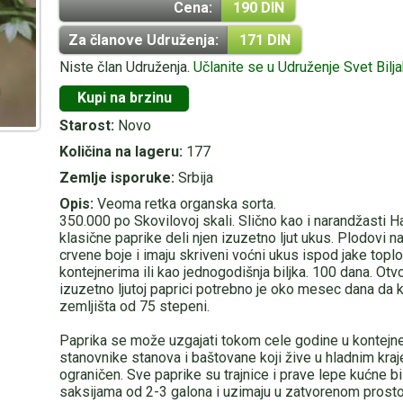
Cena:
190 DIN
Za članove Udruženja:
171 DIN
Niste član Udruženja.
Učlanite se u Udruženje Svet Bilj
Kupi na brzinu
Starost:
Novo
Količina na lageru:
177
Zemlje isporuke:
Srbija
Opis:
Veoma retka organska sorta.
350.000 po Skovilovoj skali. Slično kao i narandžasti H
klasične paprike deli njen izuzetno ljut ukus. Plodovi n
crvene boje i imaju skriveni voćni ukus ispod jake topl
kontejnerima ili kao jednogodišnja biljka. 100 dana. Ot
izuzetno ljutoj paprici potrebno je oko mesec dana da 
zemljišta od 75 stepeni.
Paprika se može uzgajati tokom cele godine u kontejn
stanovnike stanova i baštovane koji žive u hladnim kraj
ograničen. Sve paprike su trajnice i prave lepe kućne bi
saksijama od 2-3 galona i uzimaju u zatvorenom prostor