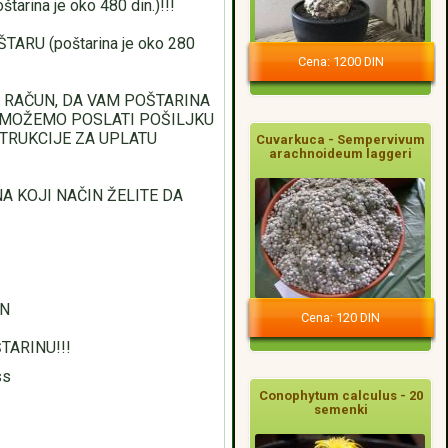
ina je oko 480 din.)!!!
RU (poštarina je oko 280
Cena: 1200 DIN
I RAČUN, DA VAM POŠTARINA
M MOŽEMO POSLATI POŠILJKU
TRUKCIJE ZA UPLATU
Cuvarkuca - Sempervivum
arachnoideum laggeri
A KOJI NAČIN ŽELITE DA
UN
Cena: 120 DIN
TARINU!!!
ss
Conophytum calculus - 20
semenki