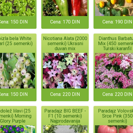
Cena: 150 DIN
Cena: 170 DIN
Cena: 190 DIN
bizla bela White
Nicotiana Alata (2000
Dianthus Barbat
rl (25 semenki)
semenki) Ukrasni
Mix (450 semenk
duvan mix
Turski karanfil
Cena: 150 DIN
Cena: 220 DIN
Cena: 220 DIN
dolež lilavi (25
Paradajz BIG BEEF -
Paradajz Volovs
menki) Morning
F1 (10 semenki)
Srce Pink (350
Glory Purple
Najprodavanija
semenki)
hibridna sorta!!!