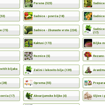
Perene (523)
Sadnice 
(53)
Sadnice - povrća (18)
Sadnice 
Sadnice 
e (73)
Sadnice - žbunaste vrste (224)
(17)
Kaktusi (173)
Biljke 
Reznice (6)
Rezano 
vitih biljaka
Začini i lekovito bilje (139)
Aranžma
 (28)
Oprema (55)
Preparat
povrća (17)
Akvarijumske biljke (4)
Gljive i