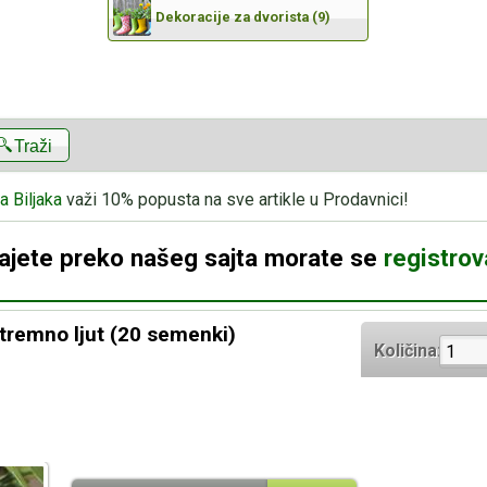
Dekoracije za dvorista (9)
Traži
a Biljaka
važi 10% popusta na sve artikle u Prodavnici!
dajete preko našeg sajta morate se
registrova
xtremno ljut (20 semenki)
Količina: