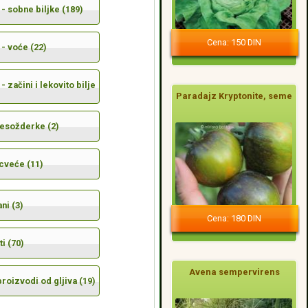
- sobne biljke (189)
Cena: 150 DIN
- voće (22)
- začini i lekovito bilje
Paradajz Kryptonite, seme
mesožderke (2)
cveće (11)
ni (3)
Cena: 180 DIN
i (70)
Avena sempervirens
 proizvodi od gljiva (19)