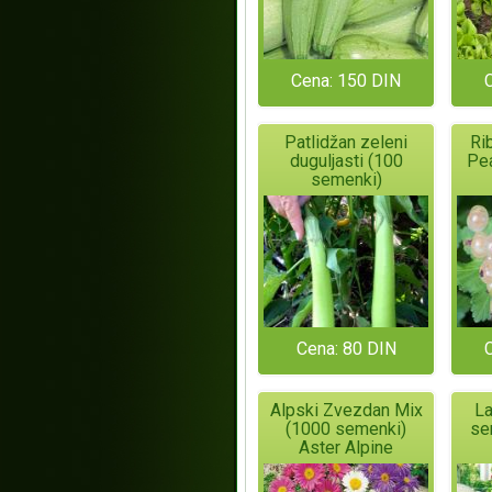
Cena: 150 DIN
Patlidžan zeleni
Ri
duguljasti (100
Pea
semenki)
Cena: 80 DIN
Alpski Zvezdan Mix
La
(1000 semenki)
se
Aster Alpine