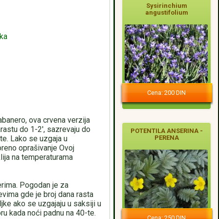
Sysirinchium
angustifolium
aka
Cena: 200 DIN
abanero, ova crvena verzija
arastu do 1-2', sazrevaju do
POTENTILA ANSERINA -
ote. Lako se uzgaja u
PERENA
voreno oprašivanje Ovoj
klija na temperaturama
erima. Pogodan je za
evima gde je broj dana rasta
ljke ako se uzgajaju u saksiji u
u kada noći padnu na 40-te.
Cena: 250 DIN