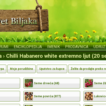
RUMI
ENCIKLOPEDIJA
IMENIK
PRODAVNICA
UDRUZ
 › Chilli Habanero white extremno ljut (20 
rpa
Moje porudžbine
Uputstvo za kupce
Želite da prodajte preko 
Seme drveća (68)
Seme žbu
Seme povrća (877)
Lukovic