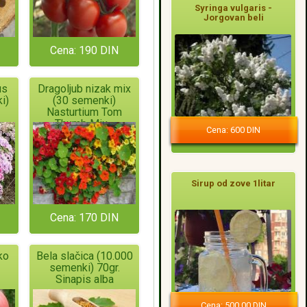
Syringa vulgaris -
Jorgovan beli
Cena: 190 DIN
us
Dragoljub nizak mix
i)
(30 semenki)
Nasturtium Tom
Thumb Mix -
Cena: 600 DIN
Tropaeolum Majus
Sirup od zove 1litar
Cena: 170 DIN
ko
Bela slačica (10.000
semenki) 70gr.
Sinapis alba
Cena: 500,00 DIN