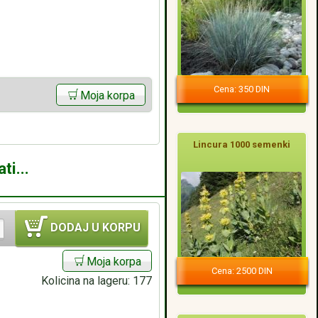
Cena: 350 DIN
Moja korpa
Lincura 1000 semenki
ti...
DODAJ U KORPU
Moja korpa
Cena: 2500 DIN
Kolicina na lageru:
177