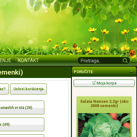
ENJE
KONTAKT
semenki)
PORUČITE:
Moja korpa
nas?
Uslovi korišćenja
Salata Nansen 2,2gr (oko
2000 semenki)
nastih vrsta (26)
e (49)