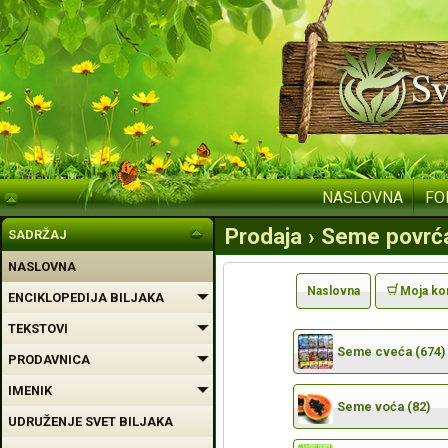
NASLOVNA
FO
Prodaja › Seme povrća
SADRŽAJ
NASLOVNA
Naslovna
Moja ko
ENCIKLOPEDIJA BILJAKA
TEKSTOVI
Seme cveća (674)
PRODAVNICA
IMENIK
Seme voća (82)
UDRUŽENJE SVET BILJAKA