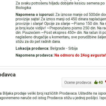
Za svaku potrošenu hiljadu dobijate kesicu semena po 
Biologika
Napomena o isporuci:
Za iznose manje od 500din do
provizije sajta! Za iznos manji od 450 dinara naplaćuj
provizije i slanja! Opcije za slanje ~Pismo 150 din. Na
je broj kuće vidljiv! ~Preporučeno pismo 250 din. Na
din. Pouzećem ~Post ekspres 450+ din. Na račun ili p
naglašeno drugačije u komentaru, sve porudžbine šalj
stižu za do pet radnih dana.
Lokacija prodavca:
Belgrade - Srbija
Napomena prodavca:
Na odmoru do 24og avgusta!
rodavca
Ocene prodavca:
40
 Biljaka prodaje veliki broj različitih Prodavaca. Uštedite na isp
agovremeno naruče od istog Prodavca stižu u jednoj pošiljci. Is