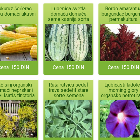
ukuruz šećerac
Lubenica svetla
Bordo amarantu
tki domaći ukusni
domaća domaće
burgundac burgu
seme kasnija sorta
permakultura
Cena: 150 DIN
Cena: 150 DIN
Cena: 150 DIN
č sinj organski
Ruta rutvica sedef
Ljubičasti ladol
maći neprskani
trava sedefil stare
morning glory
i isatis tinctoria
sorte semena
organsko netretir
seme