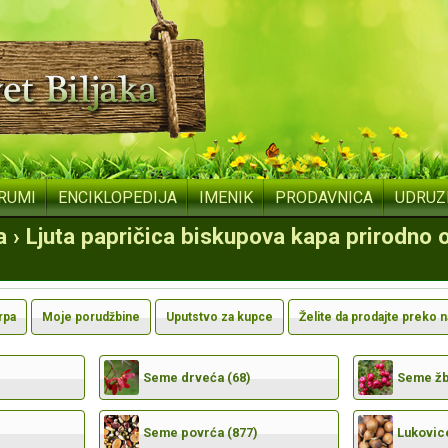
RUMI
ENCIKLOPEDIJA
IMENIK
PRODAVNICA
UDRUZ
a › Ljuta papričica biskupova kapa prirodn
rpa
Moje porudžbine
Uputstvo za kupce
Želite da prodajte preko 
Seme drveća (68)
Seme žbu
Seme povrća (877)
Lukovic