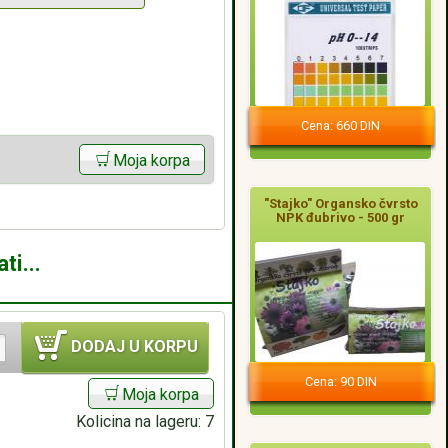
Cena: 660 DIN
Moja korpa
"Stajko" Organsko čvrsto
NPK đubrivo - 500 gr
ti...
DODAJ U KORPU
Cena: 90 DIN
Moja korpa
Kolicina na lageru:
7