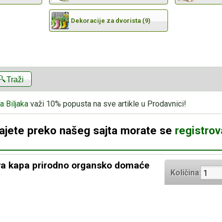
Dekoracije za dvorista (9)
Traži
a Biljaka
važi 10% popusta na sve artikle u Prodavnici!
dajete preko našeg sajta morate se
registrova
ova kapa prirodno organsko domaće
Količina: