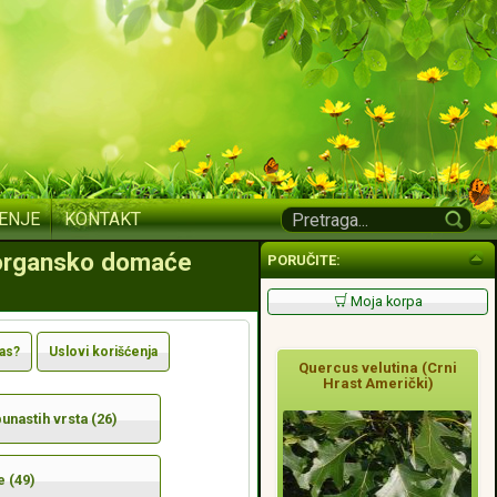
ENJE
KONTAKT
o organsko domaće
PORUČITE:
Moja korpa
nas?
Uslovi korišćenja
Quercus velutina (Crni
Hrast Američki)
nastih vrsta (26)
e (49)