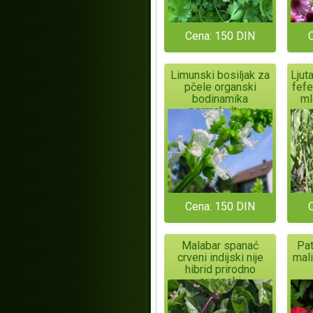
Cena: 150 DIN
Limunski bosiljak za
Ljut
pčele organski
fefe
bodinamika
ml
permakultura
Cena: 150 DIN
Malabar spanać
Pat
crveni indijski nije
mali
hibrid prirodno
organski