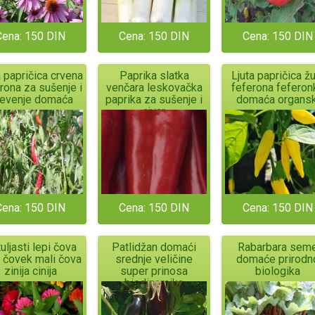
Cena: 150 DIN
Cena: 150 DIN
Cena: 150 DIN
a papričica crvena
Paprika slatka
Ljuta papričica ž
rona za sušenje i
venčara leskovačka
feferona feferon
evenje domaća
paprika za sušenje i
domaća organsk
ajvar
Cena: 150 DIN
Cena: 150 DIN
Cena: 150 DIN
uljasti lepi čova
Patlidžan domaći
Rabarbara sem
 čovek mali čova
srednje veličine
domaće prirodn
zinija cinija
super prinosa
biologika
biodinamika