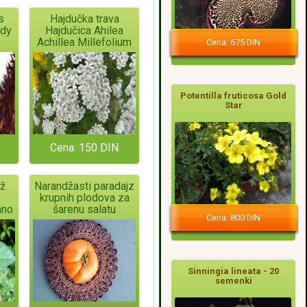
s
Hajdučka trava
ndy
Hajdučica Ahilea
Achillea Millefolium
Cena: 675 DIN
Potentilla fruticosa Gold
Star
Cena: 150 DIN
ež
Narandžasti paradajz
krupnih plodova za
ano
šarenu salatu
Cena: 800 DIN
Sinningia lineata - 20
semenki