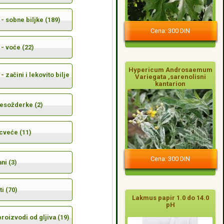
- sobne biljke (189)
Cena: 300 DIN
- voće (22)
Hypericum Androsaemum
- začini i lekovito bilje
Variegata ,sarenolisni
kantarion
mesožderke (2)
cveće (11)
Cena: 300 DIN
ni (3)
i (70)
Lakmus papir 1.0 do 14.0
pH
 proizvodi od gljiva (19)