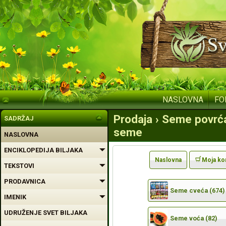
NASLOVNA
FO
Prodaja › Seme povrć
SADRŽAJ
seme
NASLOVNA
ENCIKLOPEDIJA BILJAKA
Naslovna
Moja ko
TEKSTOVI
PRODAVNICA
Seme cveća (674)
IMENIK
UDRUŽENJE SVET BILJAKA
Seme voća (82)