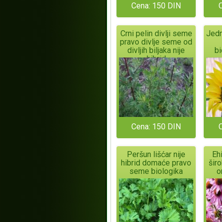
Cena: 150 DIN
Crni pelin divlji seme
Jedn
pravo divlje seme od
divljih biljaka nije
b
hibrid
Cena: 150 DIN
Peršun lišćar nije
Eh
hibrid domaće pravo
šir
seme biologika
o