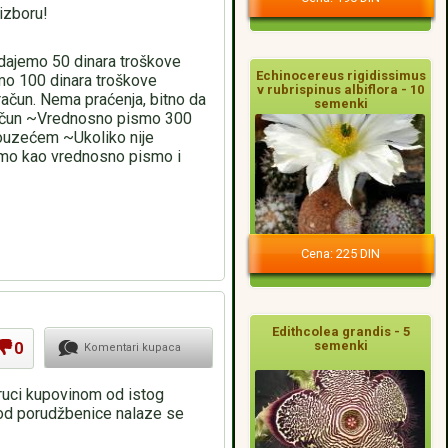
izboru!
dajemo 50 dinara troškove
Echinocereus rigidissimus
emo 100 dinara troškove
v rubrispinus albiflora - 10
 račun. Nema praćenja, bitno da
semenki
 račun ~Vrednosno pismo 300
ouzećem ~Ukoliko nije
emo kao vrednosno pismo i
Cena: 225 DIN
Edithcolea grandis - 5
semenki
0
Komentari kupaca
oruci kupovinom od istog
pod porudžbenice nalaze se