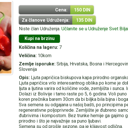
Cena:
150 DIN
Za članove Udruženja:
135 DIN
Niste član Udruženja.
Učlanite se u Udruženje Svet Bilj
Kupi na brzinu
Količina na lageru:
7
Veličina:
10kom
Zemlje isporuke:
Srbija, Hrvatska, Bosna i Hercegovin
Slovenija
Opis:
Ljuta papričica biskupova kapa prirodno organ
Ljuta papričica vrlo interesantnog oblika po kome je do
ljuta a ljutina varira od količine vode, zemljišta i sunc
Dolazi iz Bolivije i tamo raste po 5, 6 godina. Voli puno
koren prečnika barem 30cm da bi biljka bila bijna i bog
Sva semena su odgajana u našoj bašti, po principima p
regenerativne poljoprivrede. Zemljište je đubreno sam
đubrivima i kompostom. Bez trunke hemije ga gajimo g
prirodno i što je najvažnije sa puno ljubavi.
Semena su od prošle sezone, pa je klijavost odlična.