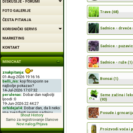
DISKUSIJE - FORUMI
FOTO GALERIJE
Trave (68)
ČESTA PITANJA
Sadnice - drveće 
KORISNIČKI SERVIS
MARKETING
Sadnice - puzavic
KONTAKT
MINICHAT
Sadnice - ruže (1)
znakpitanja:
01-Aug-2026 19:16:16
Bonsai (1)
belli_nis:
koji fitosporin se
najbolje pokazao?
14-Jul-2026 17:07:32
perulenac:
Dobar dan najbolji
Seme začina i leko
ljoodi :0
(93)
19-Jun-2026 22:44:27
orhideja14:
Dobar dan, da li neko
ima zvezdasti jasmin sadnicu.
Posude i grncarija
Shout History
04-Jun-2026 11:50:00
Samo za registrovanje članove
perulenac:
Dobro veche dobri
Novi nalog/Prijava
ljoodi :-D
Proizvodi voća i 
26-May-2026 23:11:49