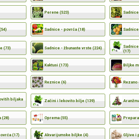
Perene (523)
Sadnice 
(54)
Sadnice - povrća (18)
Sadnice 
Sadnice 
e (73)
Sadnice - žbunaste vrste (224)
(17)
Kaktusi (173)
Biljke 
Reznice (6)
Rezano 
vitih biljaka
Začini i lekovito bilje (139)
Aranžma
 (28)
Oprema (55)
Preparat
povrća (17)
Akvarijumske biljke (4)
Gljive i