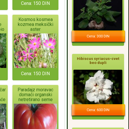
Cena: 150 DIN
Kosmos kosmea
e
kozmea meksički
io
aster
Cena: 300 DIN
Hibiscus syriacus-cvet
beo dupli
Cena: 150 DIN
čar
Paradajz moravac
domaći organski
aće
netretirano seme
Cena: 600 DIN