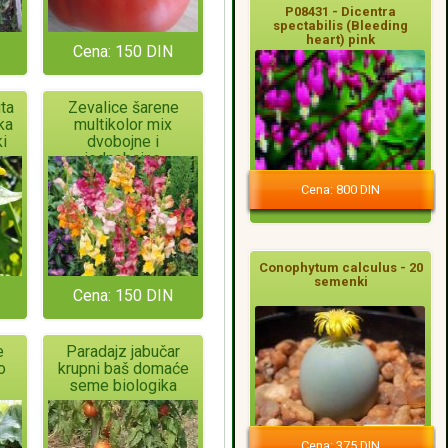
P08431 - Dicentra
spectabilis (Bleeding
heart) pink
Cena: 150 DIN
uta
Zevalice šarene
ka
multikolor mix
i
dvobojne i
jednobojne
Cena: 800 DIN
Conophytum calculus - 20
semenki
Cena: 150 DIN
e
Paradajz jabučar
o
krupni baš domaće
seme biologika
Cena: 375 DIN