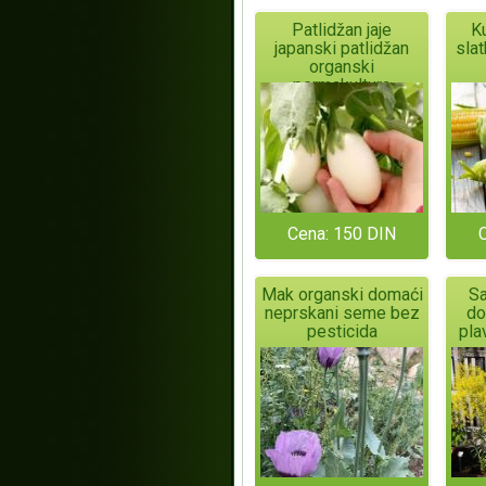
Patlidžan jaje
K
japanski patlidžan
sla
organski
permakultura
Cena: 150 DIN
Mak organski domaći
Sa
neprskani seme bez
do
pesticida
plav