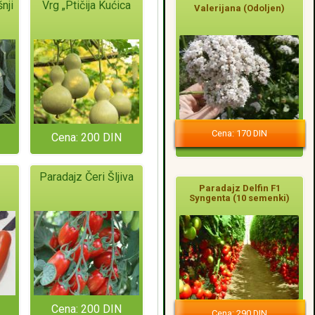
nji
Vrg „Ptičija Kućica
Valerijana (Odoljen)
Cena: 170 DIN
Cena: 200 DIN
Paradajz Čeri Šljiva
Paradajz Delfin F1
Syngenta (10 semenki)
Cena: 200 DIN
Cena: 290 DIN