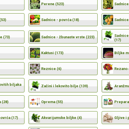
Perene (523)
Sadnice 
(53)
Sadnice - povrća (18)
Sadnice 
Sadnice 
e (73)
Sadnice - žbunaste vrste (223)
(17)
Kaktusi (173)
Biljke 
Reznice (6)
Rezano 
vitih biljaka
Začini i lekovito bilje (139)
Aranžma
 (28)
Oprema (55)
Preparat
povrća (17)
Akvarijumske biljke (4)
Gljive i