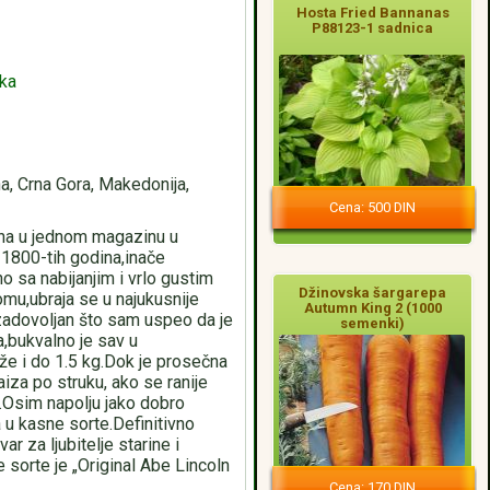
Hosta Fried Bannanas
P88123-1 sadnica
aka
a, Crna Gora, Makedonija,
Cena: 500 DIN
ena u jednom magazinu u
z 1800-tih godina,inače
 sa nabijanjim i vrlo gustim
Džinovska šargarepa
omu,ubraja se u najukusnije
Autumn King 2 (1000
zadovoljan što sam uspeo da je
semenki)
,bukvalno je sav u
že i do 1.5 kg.Dok je prosečna
iza po struku, ako se ranije
.Osim napolju jako dobro
 u kasne sorte.Definitivno
ar za ljubitelje starine i
 sorte je „Original Abe Lincoln
Cena: 170 DIN