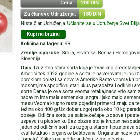
Cena:
200 DIN
Za članove Udruženja:
180 DIN
Niste član Udruženja.
Učlanite se u Udruženje Svet Bilj
Kupi na brzinu
Količina na lageru:
98
Zemlje isporuke:
Srbija, Hrvatska, Bosna i Hercegovin
Slovenija
Opis:
Izuzetno stara sorta koja je zvanično predstavlj
Americi tek 1923 godine a sorta je najverovatnije još i
poreklom dolazi sa severa Amerike.Raste veoma krupno
mesom,ima specifični stari ukus paradaiza i odličnu ar
sorte.Danas je ova sorta veoma retaka,inače vrlo sam 
nabavim.Ima mala semenska jezgra i jako malo semena
mesu.Veoma krupno raste pojedini primerci znaju da te
težina oko 400 gr.Uz dobar uzgoj rađa oko 10 kg parada
poseje. Odlična sorta za salate,kečape ,sosove i paste
uspeva i u plasteniku.Bez obzira sto je krupan nespada
jedan od odličnih sorti za uzgoj u starom tipu,a prava stv
kvaliteta,kao i organske baštovane. Originalan naziv ove
Tomato“. Slike koje vidite su lično iz moje bašte.