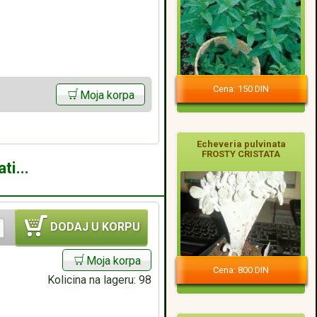
Cena: 150 DIN
Moja korpa
Echeveria pulvinata
FROSTY CRISTATA
ti...
DODAJ U KORPU
Moja korpa
Cena: 800 DIN
Kolicina na lageru:
98