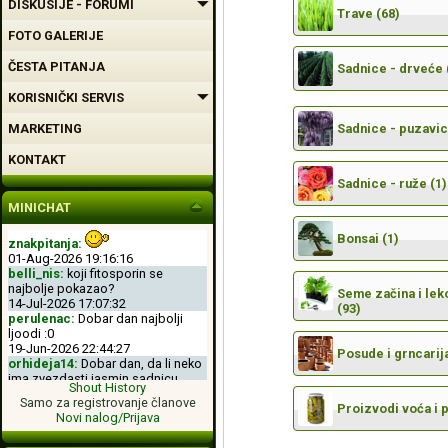
DISKUSIJE - FORUMI
Trave (68)
FOTO GALERIJE
ČESTA PITANJA
Sadnice - drveće 
KORISNIČKI SERVIS
MARKETING
Sadnice - puzavic
KONTAKT
Sadnice - ruže (1)
MINICHAT
Bonsai (1)
znakpitanja:
01-Aug-2026 19:16:16
belli_nis:
koji fitosporin se
najbolje pokazao?
Seme začina i leko
14-Jul-2026 17:07:32
(93)
perulenac:
Dobar dan najbolji
ljoodi :0
19-Jun-2026 22:44:27
Posude i grncarija
orhideja14:
Dobar dan, da li neko
ima zvezdasti jasmin sadnicu.
Shout History
04-Jun-2026 11:50:00
Samo za registrovanje članove
perulenac:
Dobro veche dobri
Proizvodi voća i 
Novi nalog/Prijava
ljoodi :-D
26-May-2026 23:11:49