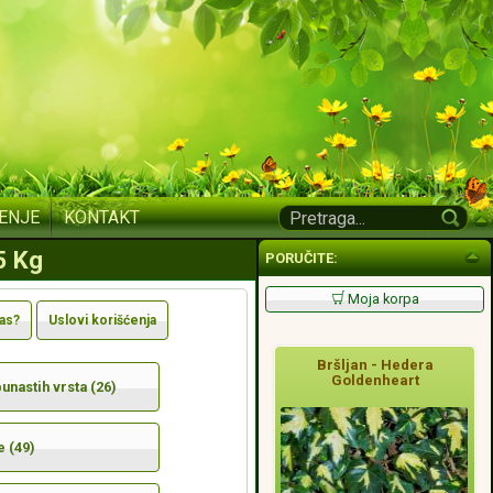
ENJE
KONTAKT
5 Kg
PORUČITE:
Moja korpa
nas?
Uslovi korišćenja
Bršljan - Hedera
Goldenheart
nastih vrsta (26)
e (49)