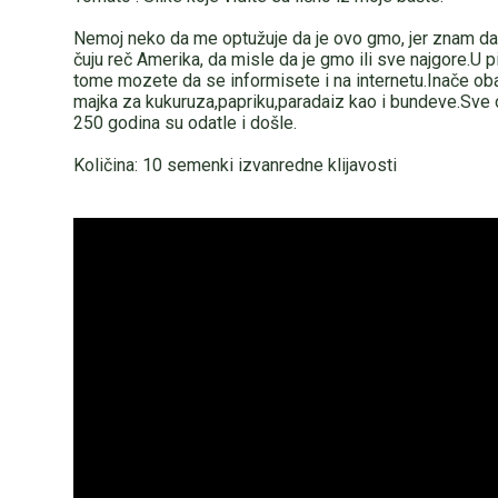
Nemoj neko da me optužuje da je ovo gmo, jer znam da i
čuju reč Amerika, da misle da je gmo ili sve najgore.U pi
tome mozete da se informisete i na internetu.Inače ob
majka za kukuruza,papriku,paradaiz kao i bundeve.Sve 
250 godina su odatle i došle.
Količina: 10 semenki izvanredne klijavosti