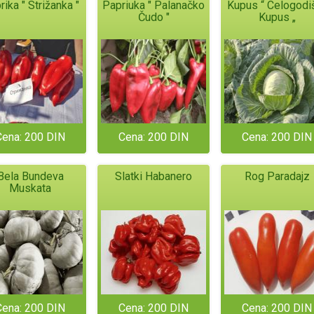
ika " Strižanka "
Papriuka " Palanačko
Kupus “ Celogodiš
Čudo "
Kupus „
Cena: 200 DIN
Cena: 200 DIN
Cena: 200 DIN
Bela Bundeva
Slatki Habanero
Rog Paradajz
Muskata
Cena: 200 DIN
Cena: 200 DIN
Cena: 200 DIN