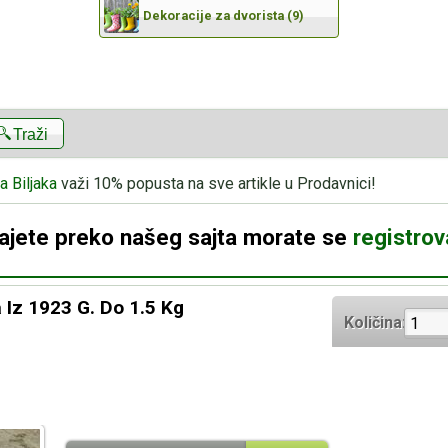
Dekoracije za dvorista (9)
Traži
a Biljaka
važi 10% popusta na sve artikle u Prodavnici!
dajete preko našeg sajta morate se
registrova
 Iz 1923 G. Do 1.5 Kg
Količina: