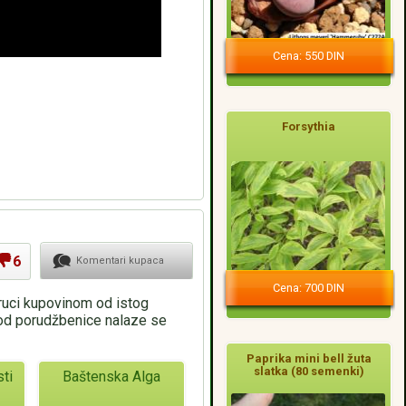
Cena: 550 DIN
Forsythia
6
Komentari kupaca
Cena: 700 DIN
oruci kupovinom od istog
pod porudžbenice nalaze se
Paprika mini bell žuta
slatka (80 semenki)
sti
Baštenska Alga