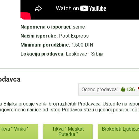
Napomena o isporuci:
seme
Načini isporuke:
Post Express
Minimum porudžbine:
1.500 DIN
Lokacija prodavca:
Leskovac - Srbija
rodavca
Ocene prodavca:
136
 Biljaka prodaje veliki broj različitih Prodavaca. Uštedite na isp
agovremeno naruče od istog Prodavca stižu u jednoj pošiljci. Is
Tikva " Vinka "
Tikva " Muskat
Brokoleti Ljubiča
Puterka "