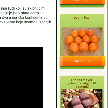
ma ljudi koji su skloni čim
tanju je jako stara sorta,a o
a dva američka kontinenta su
Oranž Čeri
ove vrste koje imamo u zadnjih
Cena: 200 DIN
Lithops meyeri
/Hammeruby/ - 10
semenki