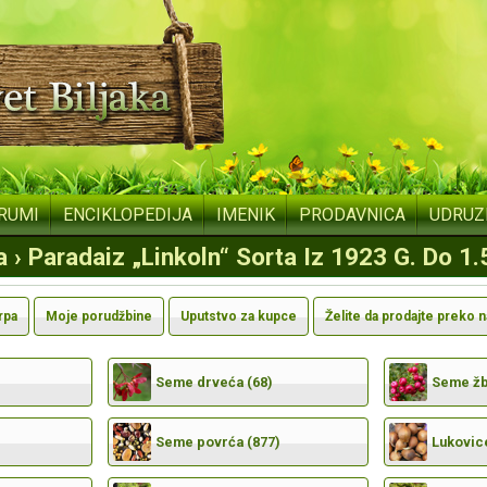
RUMI
ENCIKLOPEDIJA
IMENIK
PRODAVNICA
UDRUZ
 › Paradaiz „Linkoln“ Sorta Iz 1923 G. Do 1.
rpa
Moje porudžbine
Uputstvo za kupce
Želite da prodajte preko 
Seme drveća (68)
Seme žbu
Seme povrća (877)
Lukovic