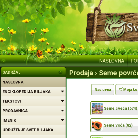
NASLOVNA
FO
Prodaja › Seme povrća
SADRŽAJ
NASLOVNA
Naslovna
Moja ko
ENCIKLOPEDIJA BILJAKA
TEKSTOVI
Seme cveća (674)
PRODAVNICA
IMENIK
Seme voća (82)
UDRUŽENJE SVET BILJAKA