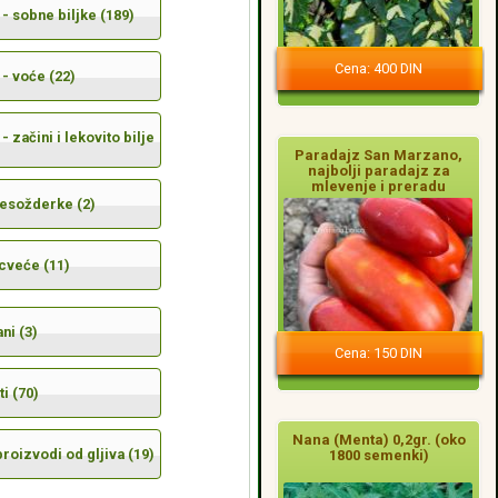
- sobne biljke (189)
Cena: 400 DIN
- voće (22)
- začini i lekovito bilje
Paradajz San Marzano,
najbolji paradajz za
mlevenje i preradu
mesožderke (2)
cveće (11)
ni (3)
Cena: 150 DIN
i (70)
Nana (Menta) 0,2gr. (oko
 proizvodi od gljiva (19)
1800 semenki)