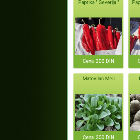
Paprika " Severija "
Papr
Cena: 200 DIN
Matovilac Meli
Cena: 200 DIN