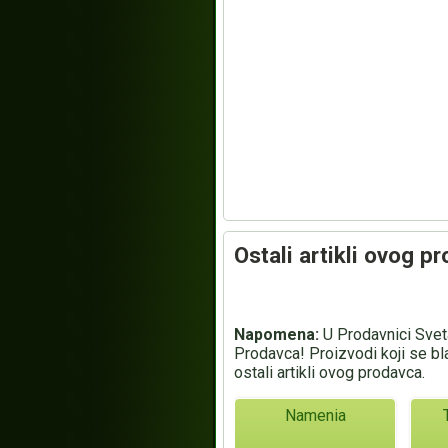
Ostali artikli ovog p
Napomena:
U Prodavnici Sveta
Prodavca! Proizvodi koji se bl
ostali artikli ovog prodavca.
Namenia