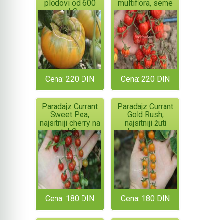
plodovi od 600
multiflora, seme
grama! Seme
Cena: 220 DIN
Cena: 220 DIN
Paradajz Currant
Paradajz Currant
Sweet Pea,
Gold Rush,
najsitniji cherry na
najsitniji žuti
svetu! Seme
cherry, seme
Cena: 180 DIN
Cena: 180 DIN