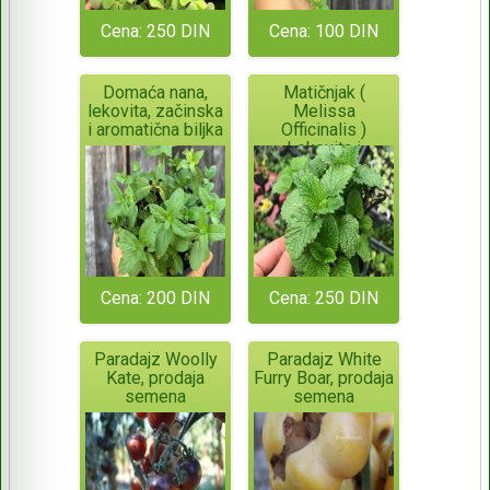
Cena: 250 DIN
Cena: 100 DIN
Domaća nana,
Matičnjak (
lekovita, začinska
Melissa
i aromatična biljka
Officinalis )
Lekovita i
aromatična biljka,
manja sadnica
Cena: 200 DIN
Cena: 250 DIN
Paradajz Woolly
Paradajz White
Kate, prodaja
Furry Boar, prodaja
semena
semena