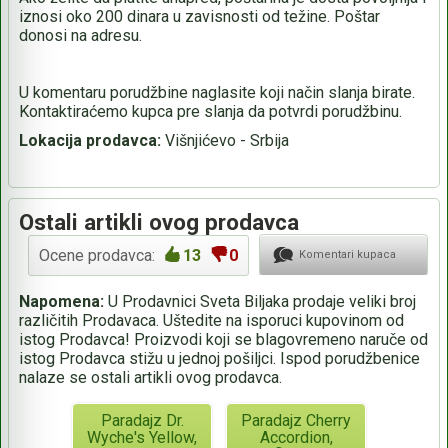
iznosi oko 200 dinara u zavisnosti od težine. Poštar
donosi na adresu.
U komentaru porudžbine naglasite koji način slanja birate.
Kontaktiraćemo kupca pre slanja da potvrdi porudžbinu.
Lokacija prodavca:
Višnjićevo - Srbija
Ostali artikli ovog prodavca
Ocene prodavca:
13
0
Komentari kupaca
Napomena:
U Prodavnici Sveta Biljaka prodaje veliki broj
različitih Prodavaca. Uštedite na isporuci kupovinom od
istog Prodavca! Proizvodi koji se blagovremeno naruče od
istog Prodavca stižu u jednoj pošiljci. Ispod porudžbenice
nalaze se ostali artikli ovog prodavca.
Paradajz Dr.
Paradajz Cherry
Wyche's Yellow,
Accordion,