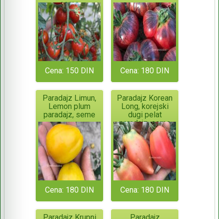
seme
Cena: 150 DIN
Cena: 180 DIN
Paradajz Limun,
Paradajz Korean
Lemon plum
Long, korejski
paradajz, seme
dugi pelat
paradajz, seme
Cena: 180 DIN
Cena: 180 DIN
Paradajz Krupni
Paradajz