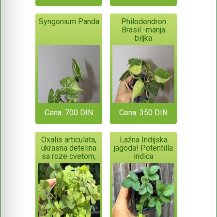
Syngonium Panda
Philodendron
Brasil -manja
biljka
Cena: 700 DIN
Cena: 350 DIN
Oxalis articulata,
Lažna Indijska
ukrasna detelina
jagoda! Potentilla
sa roze cvetom,
indica
perena