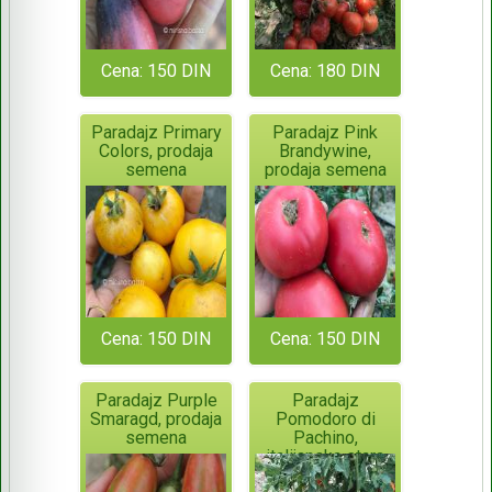
Cena: 150 DIN
Cena: 180 DIN
Paradajz Primary
Paradajz Pink
Colors, prodaja
Brandywine,
semena
prodaja semena
Cena: 150 DIN
Cena: 150 DIN
Paradajz Purple
Paradajz
Smaragd, prodaja
Pomodoro di
semena
Pachino,
italijanska stara
sorta, prodaja