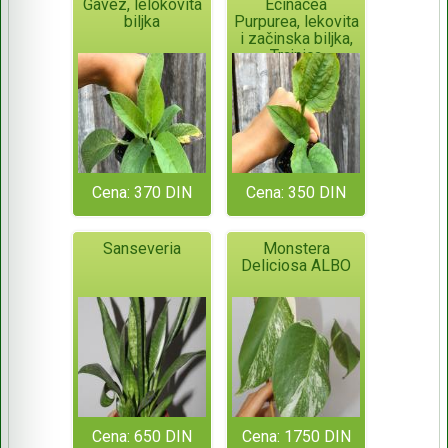
Gavez, lelokovita
Ecinacea
biljka
Purpurea, lekovita
i začinska biljka,
Trajnica
Cena: 370 DIN
Cena: 350 DIN
Sanseveria
Monstera
Deliciosa ALBO
Cena: 650 DIN
Cena: 1750 DIN