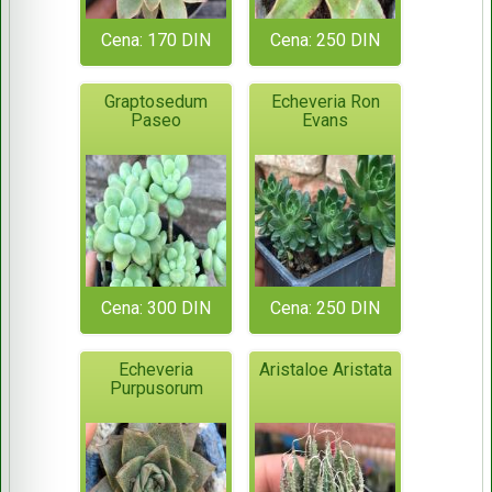
Cena: 170 DIN
Cena: 250 DIN
Graptosedum
Echeveria Ron
Paseo
Evans
Cena: 300 DIN
Cena: 250 DIN
Echeveria
Aristaloe Aristata
Purpusorum