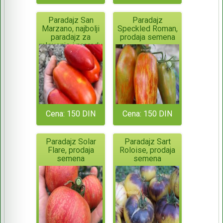
Paradajz San
Paradajz
Marzano, najbolji
Speckled Roman,
paradajz za
prodaja semena
mlevenje i preradu
Cena: 150 DIN
Cena: 150 DIN
Paradajz Solar
Paradajz Sart
Flare, prodaja
Roloise, prodaja
semena
semena