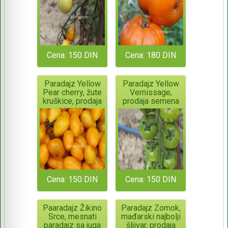
Cena: 150 DIN
Cena: 180 DIN
Paradajz Yellow
Paradajz Yellow
Pear cherry, žute
Vernissage,
kruškice, prodaja
prodaja semena
semena
Cena: 150 DIN
Cena: 150 DIN
Paaradajz Žikino
Paradajz Zomok,
Srce, mesnati
mađarski najbolji
paradajz sa juga
šljivar, prodaja