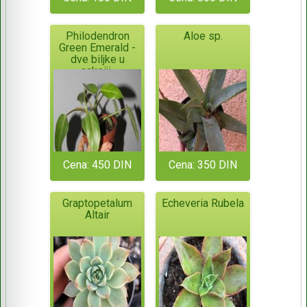
Philodendron
Aloe sp.
Green Emerald -
dve biljke u
saksiji-
Cena: 450 DIN
Cena: 350 DIN
Graptopetalum
Echeveria Rubela
Altair