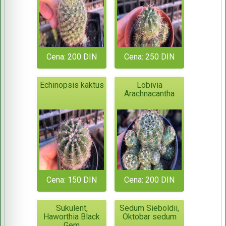
Cena: 200 DIN
Cena: 250 DIN
Echinopsis kaktus
Lobivia
Arachnacantha
Cena: 150 DIN
Cena: 200 DIN
Sukulent,
Sedum Sieboldii,
Haworthia Black
Oktobar sedum
Gem