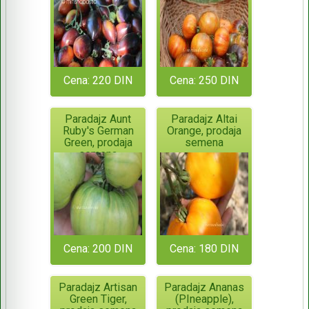
Cena: 220 DIN
Cena: 250 DIN
Paradajz Aunt
Paradajz Altai
Ruby's German
Orange, prodaja
Green, prodaja
semena
semena
Cena: 200 DIN
Cena: 180 DIN
Paradajz Artisan
Paradajz Ananas
Green Tiger,
(PIneapple),