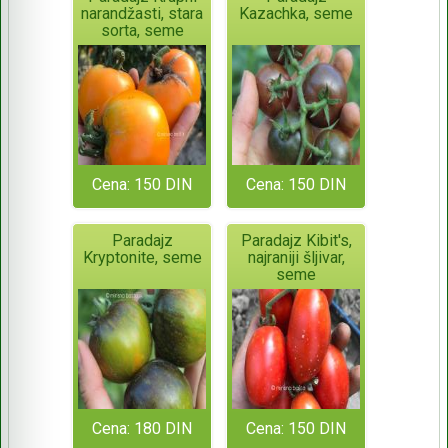
narandžasti, stara
Kazachka, seme
sorta, seme
Cena: 150 DIN
Cena: 150 DIN
Paradajz
Paradajz Kibit's,
Kryptonite, seme
najraniji šljivar,
seme
Cena: 180 DIN
Cena: 150 DIN