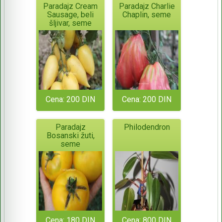
Paradajz Cream
Paradajz Charlie
Sausage, beli
Chaplin, seme
šljivar, seme
Cena: 200 DIN
Cena: 200 DIN
Paradajz
Philodendron
Bosanski žuti,
seme
Cena: 180 DIN
Cena: 800 DIN