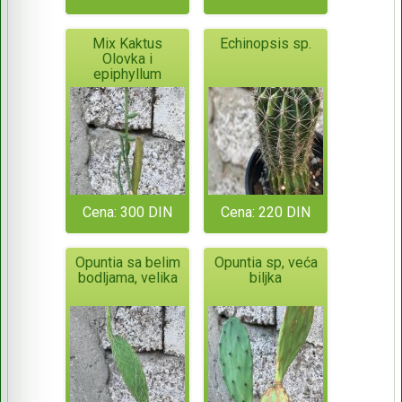
Mix Kaktus
Echinopsis sp.
Olovka i
epiphyllum
Cena: 300 DIN
Cena: 220 DIN
Opuntia sa belim
Opuntia sp, veća
bodljama, velika
biljka