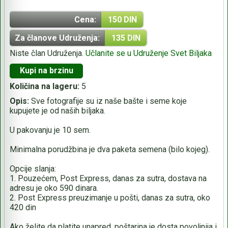
Cena:
150 DIN
Za članove Udruženja:
135 DIN
Niste član Udruženja.
Učlanite se u Udruženje Svet Biljaka
Kupi na brzinu
Količina na lageru:
5
Opis:
Sve fotografije su iz naše bašte i seme koje
kupujete je od naših biljaka.
U pakovanju je 10 sem.
Minimalna porudžbina je dva paketa semena (bilo kojeg).
Opcije slanja:
1. Pouzećem, Post Express, danas za sutra, dostava na
adresu je oko 590 dinara.
2. Post Express preuzimanje u pošti, danas za sutra, oko
420 din
Ako želite da platite unapred, poštarina je dosta povoljnija i