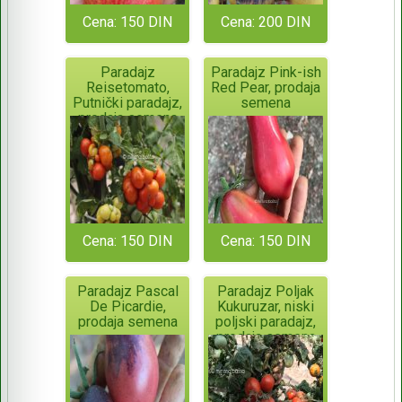
Cena: 150 DIN
Cena: 200 DIN
Paradajz
Paradajz Pink-ish
Reisetomato,
Red Pear, prodaja
Putnički paradajz,
semena
prodaja semena
Cena: 150 DIN
Cena: 150 DIN
Paradajz Pascal
Paradajz Poljak
De Picardie,
Kukuruzar, niski
prodaja semena
poljski paradajz,
prodaja semena