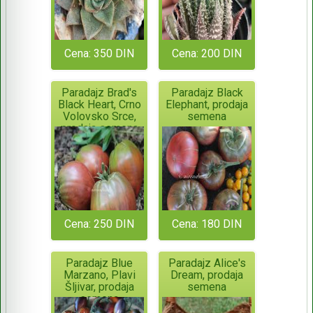
Cena: 350 DIN
Cena: 200 DIN
Paradajz Brad's
Paradajz Black
Black Heart, Crno
Elephant, prodaja
Volovsko Srce,
semena
prodaja semena
Cena: 250 DIN
Cena: 180 DIN
Paradajz Blue
Paradajz Alice's
Marzano, Plavi
Dream, prodaja
Šljivar, prodaja
semena
semena