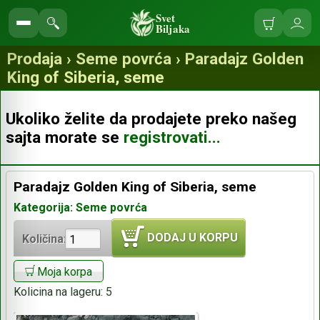
Svet
Biljaka
Korpa
Ulo
Pretraga
se
prodavnice
Prodaja › Seme povrća › Paradajz Golden
King of Siberia, seme
Ukoliko želite da prodajete preko našeg
sajta morate se
registrovati...
Paradajz Golden King of Siberia, seme
Kategorija: Seme povrća
DODAJ U KORPU
Količina:
Moja korpa
Kolicina na lageru:
5