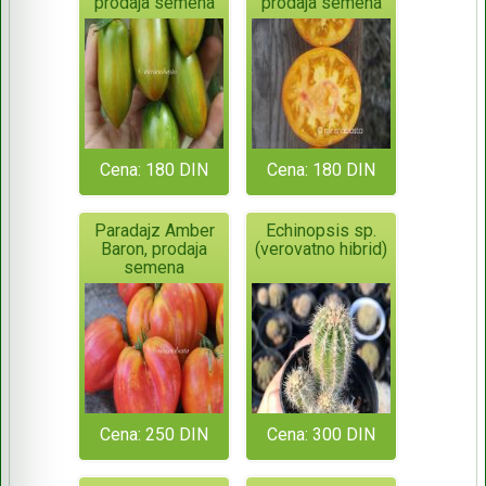
prodaja semena
prodaja semena
Cena: 180 DIN
Cena: 180 DIN
Paradajz Amber
Echinopsis sp.
Baron, prodaja
(verovatno hibrid)
semena
Cena: 250 DIN
Cena: 300 DIN