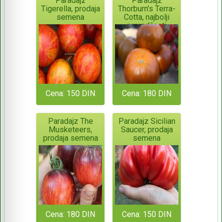
Paradajz
Paradajz
Tigerella, prodaja
Thorburn's Terra-
semena
Cotta, najbolji
narandžasti
paradajz, prodaja
semena
Cena: 150 DIN
Cena: 180 DIN
Paradajz The
Paradajz Sicilian
Musketeers,
Saucer, prodaja
prodaja semena
semena
Cena: 180 DIN
Cena: 150 DIN