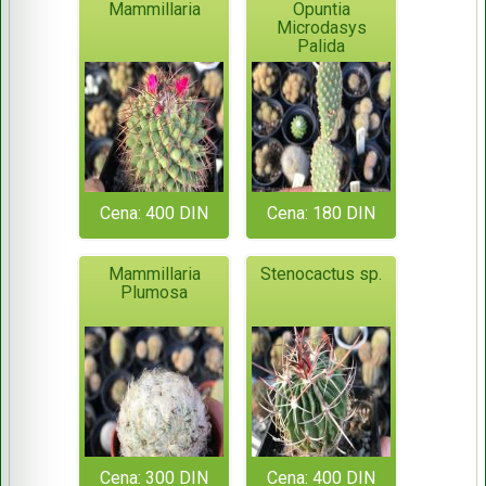
Mammillaria
Opuntia
Microdasys
Palida
Cena: 400 DIN
Cena: 180 DIN
Mammillaria
Stenocactus sp.
Plumosa
Cena: 300 DIN
Cena: 400 DIN