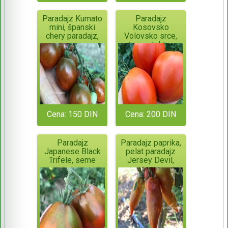
Paradajz Kumato
Paradajz
mini, španski
Kosovsko
chery paradajz,
Volovsko srce,
seme
stara autohtona
sorta, seme
Cena: 150 DIN
Cena: 200 DIN
Paradajz
Paradajz paprika,
Japanese Black
pelat paradajz
Trifele, seme
Jersey Devil,
seme