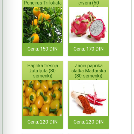
Poncirus Trifoliata
crveni (50
semenki)
Cena: 150 DIN
Cena: 170 DIN
Paprika trešnja
Začin paprika
žuta ljuta (80
slatka Mađarska
semenki)
(80 semenki)
Rana sorta
Cena: 220 DIN
Cena: 220 DIN