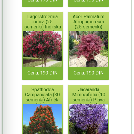
Lagerstroemia
Acer Palmatum
indica (25
Atropurpureum
semenki) Indijska
(25 semenki)
ruža - Kineski
jorgovan
Cena: 190 DIN
Cena: 190 DIN
Spathodea
Jacaranda
Campanulata (30
Mimosifolia (10
semenki) Afrički
semenki) Plava
tulipan
Jacaranda