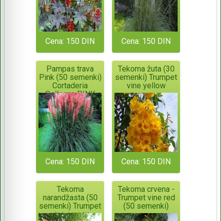
Cena: 150 DIN
Cena: 150 DIN
Pampas trava
Tekoma žuta (30
Pink (50 semenki)
semenki) Trumpet
Cortaderia
vine yellow
Selloana PINK
Cena: 150 DIN
Cena: 150 DIN
Tekoma
Tekoma crvena -
narandžasta (50
Trumpet vine red
semenki) Trumpet
(50 semenki)
vine orange