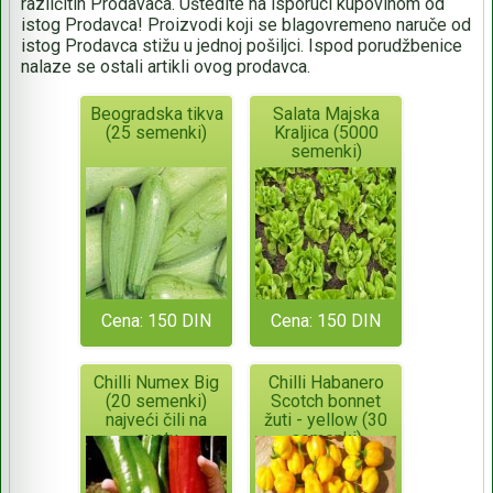
različitih Prodavaca. Uštedite na isporuci kupovinom od
istog Prodavca! Proizvodi koji se blagovremeno naruče od
istog Prodavca stižu u jednoj pošiljci. Ispod porudžbenice
nalaze se ostali artikli ovog prodavca.
Beogradska tikva
Salata Majska
(25 semenki)
Kraljica (5000
semenki)
Cena: 150 DIN
Cena: 150 DIN
Chilli Numex Big
Chilli Habanero
(20 semenki)
Scotch bonnet
najveći čili na
žuti - yellow (30
svetu
semenki)