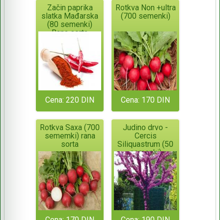
Začin paprika
Rotkva Non +ultra
slatka Mađarska
(700 semenki)
(80 semenki)
Rana sorta
Cena: 220 DIN
Cena: 170 DIN
Rotkva Saxa (700
Judino drvo -
sememki) rana
Cercis
sorta
Siliquastrum (50
semenki)
Cena: 170 DIN
Cena: 190 DIN