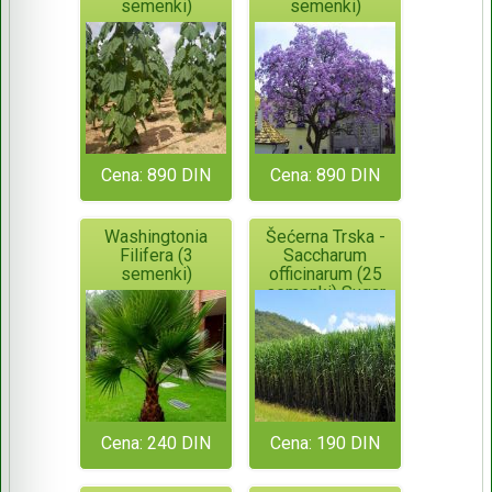
semenki)
semenki)
Cena: 890 DIN
Cena: 890 DIN
Washingtonia
Šećerna Trska -
Filifera (3
Saccharum
semenki)
officinarum (25
semenki) Sugar
Cane
Cena: 240 DIN
Cena: 190 DIN