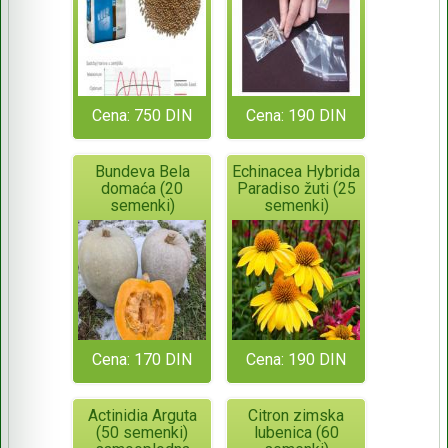
Cena: 750 DIN
Cena: 190 DIN
Bundeva Bela
Echinacea Hybrida
domaća (20
Paradiso žuti (25
semenki)
semenki)
Cena: 170 DIN
Cena: 190 DIN
Actinidia Arguta
Citron zimska
(50 semenki)
lubenica (60