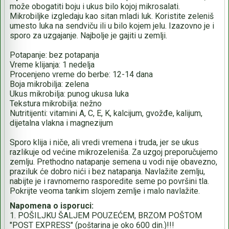
može obogatiti boju i ukus bilo kojoj mikrosalati.
Mikrobiljke izgledaju kao sitan mladi luk. Koristite zeleniš
umesto luka na sendviču ili u bilo kojem jelu. Izazovno je i
sporo za uzgajanje. Najbolje je gajiti u zemlji.
Potapanje: bez potapanja
Vreme klijanja: 1 nedelja
Procenjeno vreme do berbe: 12-14 dana
Boja mikrobilja: zelena
Ukus mikrobilja: punog ukusa luka
Tekstura mikrobilja: nežno
Nutritijenti: vitamini A, C, E, K, kalcijum, gvožđe, kalijum,
dijetalna vlakna i magnezijum
Sporo klija i niče, ali vredi vremena i truda, jer se ukus
razlikuje od većine mikrozeleniša. Za uzgoj preporučujemo
zemlju. Prethodno natapanje semena u vodi nije obavezno,
praziluk će dobro nići i bez natapanja. Navlažite zemlju,
nabijte je i ravnomerno rasporedite seme po površini tla.
Pokrijte veoma tankim slojem zemlje i malo navlažite.
Napomena o isporuci:
1. POŠILJKU ŠALJEM POUZEĆEM, BRZOM POŠTOM
"POST EXPRESS" (poštarina je oko 600 din.)!!!