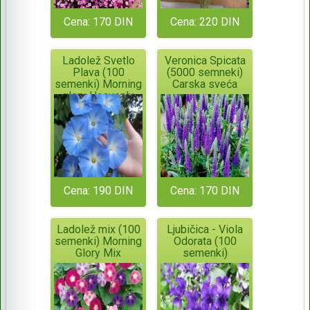
Cena: 170 DIN
Cena: 220 DIN
Ladolež Svetlo
Veronica Spicata
Plava (100
(5000 semneki)
semenki) Morning
Carska sveća
glory Heavenly
Blue
Cena: 190 DIN
Cena: 170 DIN
Ladolež mix (100
Ljubičica - Viola
semenki) Morning
Odorata (100
Glory Mix
semenki)