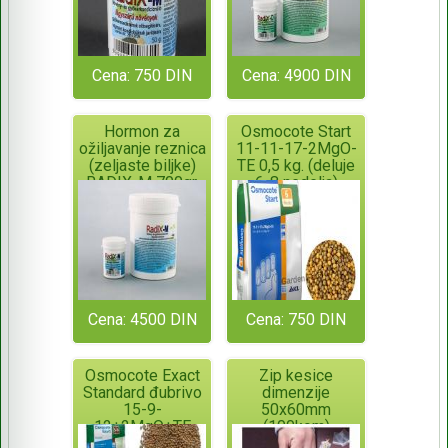
Cena: 750 DIN
Cena: 4900 DIN
Hormon za
Osmocote Start
ožiljavanje reznica
11-11-17-2MgO-
(zeljaste biljke)
TE 0,5 kg. (deluje
RADIX-M 700gr.
6-8 nedelja)
ORIGINALNO
PAKOVANJE!
Cena: 4500 DIN
Cena: 750 DIN
Osmocote Exact
Zip kesice
Standard đubrivo
dimenzije
15-9-
50x60mm
12+2MgO+TE
(100kom)
(deluje 6 meseci)