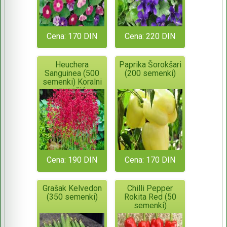
Cena: 170 DIN
Cena: 220 DIN
Heuchera
Paprika Šorokšari
Sanguinea (500
(200 semenki)
semenki) Koralni
zvončić
Cena: 190 DIN
Cena: 170 DIN
Grašak Kelvedon
Chilli Pepper
(350 semenki)
Rokita Red (50
semenki)