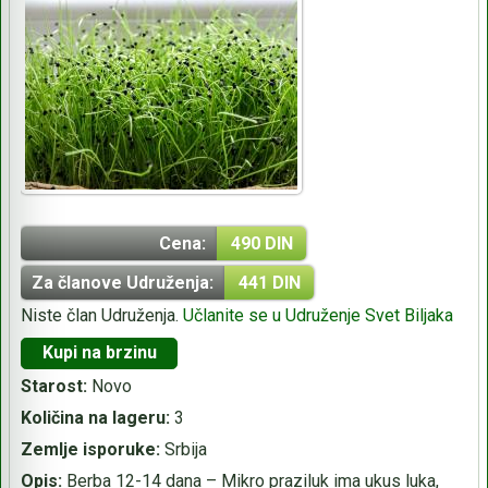
Cena:
490 DIN
Za članove Udruženja:
441 DIN
Niste član Udruženja.
Učlanite se u Udruženje Svet Biljaka
Kupi na brzinu
Starost:
Novo
Količina na lageru:
3
Zemlje isporuke:
Srbija
Opis:
Berba 12-14 dana – Mikro praziluk ima ukus luka,