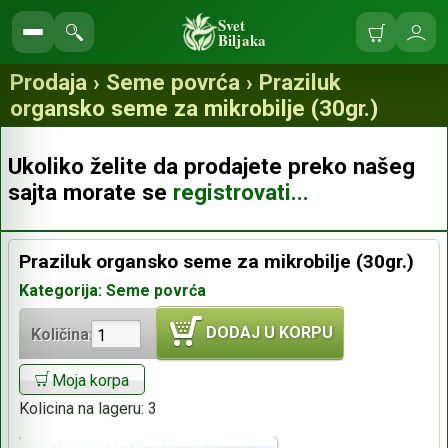
Svet
Biljaka
Korpa
Ulo
Pretraga
se
prodavnice
Prodaja › Seme povrća › Praziluk
organsko seme za mikrobilje (30gr.)
Ukoliko želite da prodajete preko našeg
sajta morate se
registrovati...
Praziluk organsko seme za mikrobilje (30gr.)
Kategorija: Seme povrća
DODAJ U KORPU
Količina:
Moja korpa
Kolicina na lageru:
3