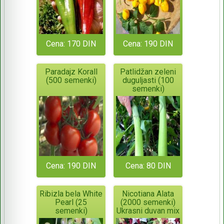
Cena: 170 DIN
Cena: 190 DIN
Paradajz Korall
Patlidžan zeleni
(500 semenki)
duguljasti (100
semenki)
Cena: 190 DIN
Cena: 80 DIN
Ribizla bela White
Nicotiana Alata
Pearl (25
(2000 semenki)
semenki)
Ukrasni duvan mix