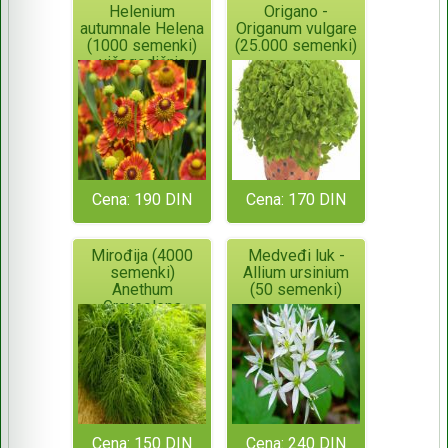
Helenium
Origano -
autumnale Helena
Origanum vulgare
(1000 semenki)
(25.000 semenki)
višegodišnja
Cena: 190 DIN
Cena: 170 DIN
Mirođija (4000
Medveđi luk -
semenki)
Allium ursinium
Anethum
(50 semenki)
Graveolens
Cena: 150 DIN
Cena: 240 DIN