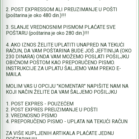
2. POST EXPRESSOM ALI PREUZIMANJE U POŠTI
(poštarina je oko 480 din.)!!!
3. SLANJE VREDNOSNIM PISMOM PLAĆATE SVE
POŠTARU (poštarina je oko 280 din.)!!!
4. AKO IZNOS ŽELITE UPLATITI UNAPRED NA TEKUĆI
RAČUN, DA VAM POŠTARINA BUDE JOŠ JEFTINIJA (OKO
230 DINARA) ONDA VAM MOŽEMO POSLATI POŠILJKU
OBIČNOM POŠTOM KAO PREPORUČENO PISMO.
INSTRUKCIJE ZA UPLATU ŠALJEMO VAM PREKO E-
MAILA.
MOLIM VAS U OPCIJU "KOMENTAR" NAPIŠITE NAM NA
KOJI NAČIN ŽELITE DA VAM ŠALJEMO POŠILJKU
1. POST EXPRES - POUZEĆEM
2. POST EXPRES PREUZIMANJE U POŠTI
3. VREDNOSNO PISMO
4. PREPORUČENO PISMO - UPLATA NA TEKUĆI RAČUN
ZA VIŠE KUPLJENIH ARTIKALA PLAĆATE JEDNU