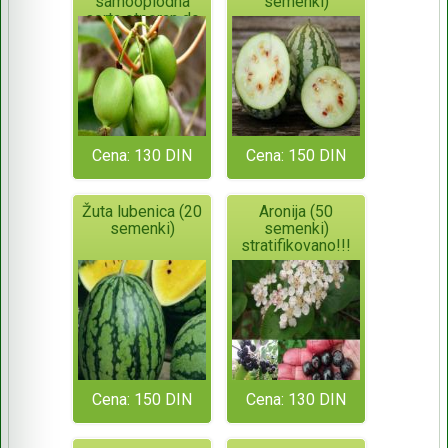
samooplodna
semenki)
sorta otporan do
-34°C
Cena: 130 DIN
Cena: 150 DIN
Žuta lubenica (20
Aronija (50
semenki)
semenki)
stratifikovano!!!
Cena: 150 DIN
Cena: 130 DIN