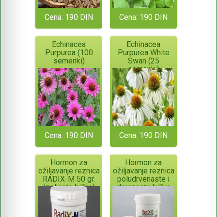
Cena: 190 DIN
Cena: 190 DIN
Echinacea
Echinacea
Purpurea (100
Purpurea White
semenki)
Swan (25
semenki)
Cena: 190 DIN
Cena: 190 DIN
Hormon za
Hormon za
ožiljavanje reznica
ožiljavanje reznica
RADIX-M 50 gr.
poludrvenaste i
(zeljaste biljke)
drvenaste biljke
ORIGINALNO
RADIX-D 700gr.
PAKOVANJE!
ORIGINALNO
PAKOVANJE!