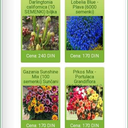
Darlingtonia
Lobelia Blue -
californica (10
Plava (6000
SEMENKI) biljka
semenki)
mesožderka
Cena: 240 DIN
Cena: 170 DIN
Gazania Sunshine
Prkos Mix -
Mix (100
Portulaca
semenki) Sunčani
Grandiflora
cvet
(10.000 semenki)
Cena: 170 DIN
Cena: 170 DIN