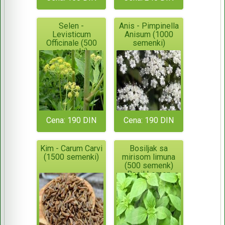
Selen -
Anis - Pimpinella
Levisticum
Anisum (1000
Officinale (500
semenki)
semenki)
Cena: 190 DIN
Cena: 190 DIN
Kim - Carum Carvi
Bosiljak sa
(1500 semenki)
mirisom limuna
(500 semenk)
Basil Lemon