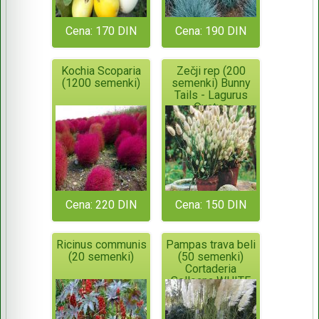
Cena: 170 DIN
Cena: 190 DIN
Kochia Scoparia
Zečji rep (200
(1200 semenki)
semenki) Bunny
Tails - Lagurus
Ovatus
Cena: 220 DIN
Cena: 150 DIN
Ricinus communis
Pampas trava beli
(20 semenki)
(50 semenki)
Cortaderia
Selloana WHITE