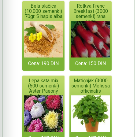
Bela slačica
Rotkva Frenc
(10.000 semenki)
Breakfast (3000
70gr. Sinapis alba
semenki) rana
sorta
Cena: 190 DIN
Cena: 150 DIN
Lepa kata mix
Matičnjak (3000
(500 semenki)
semenki) Melissa
Aster Paeony
officinalis
Duchess mix