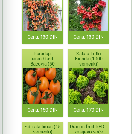
Cena: 130 DIN
Cena: 130 DIN
Paradajz
Salata Lollo
narandžasti
Bionda (1000
Bacovia (50
semenki)
semenki)
Cena: 150 DIN
Cena: 170 DIN
Sibirski limun (15
Dragon fruit RED -
semenki)
zmajevo voće