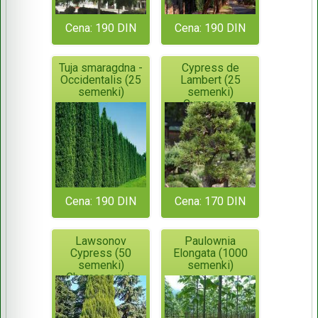
Cena: 190 DIN
Cena: 190 DIN
Tuja smaragdna -
Cypress de
Occidentalis (25
Lambert (25
semenki)
semenki)
Cupressus
Macrocarpa -
Monterey
Cypress
Cena: 190 DIN
Cena: 170 DIN
Lawsonov
Paulownia
Cypress (50
Elongata (1000
semenki)
semenki)
Chamaecypris
Lawsoniana