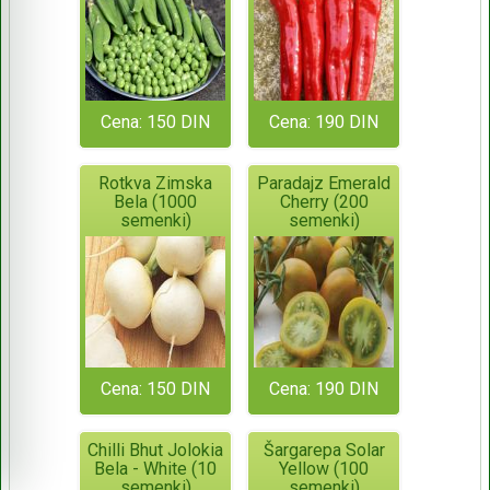
Cena: 150 DIN
Cena: 190 DIN
Rotkva Zimska
Paradajz Emerald
Bela (1000
Cherry (200
semenki)
semenki)
Cena: 150 DIN
Cena: 190 DIN
Chilli Bhut Jolokia
Šargarepa Solar
Bela - White (10
Yellow (100
semenki)
semenki)