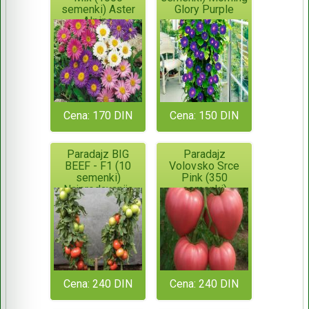
semenki) Aster
Glory Purple
Alpine
Cena: 170 DIN
Cena: 150 DIN
Paradajz BIG
Paradajz
BEEF - F1 (10
Volovsko Srce
semenki)
Pink (350
Najprodavanija
semenki)
hibridna sorta!!!
Cena: 240 DIN
Cena: 240 DIN