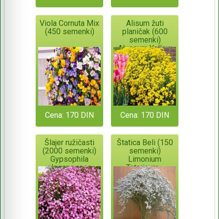
Viola Cornuta Mix
Alisum žuti
(450 semenki)
planičak (600
semenki)
Alyssum Yellow
Dust Saxatile
Cena: 170 DIN
Cena: 170 DIN
Šlajer ružičasti
Štatica Beli (150
(2000 semenki)
semenki)
Gypsophila
Limonium
elegans rose
Tataricum -
višegodišnji