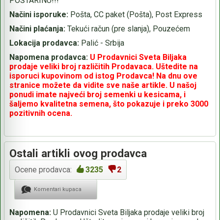
POŠTARINU!!!
Načini isporuke:
Pošta, CC paket (Pošta), Post Express
Načini plaćanja:
Tekući račun (pre slanja), Pouzećem
Lokacija prodavca:
Palić - Srbija
Napomena prodavca:
U Prodavnici Sveta Biljaka
prodaje veliki broj različitih Prodavaca. Uštedite na
isporuci kupovinom od istog Prodavca! Na dnu ove
stranice možete da vidite sve naše artikle. U našoj
ponudi imate najveći broj semenki u kesicama, i
šaljemo kvalitetna semena, što pokazuje i preko 3000
pozitivnih ocena.
Ostali artikli ovog prodavca
Ocene prodavca:
3235
2
Komentari kupaca
Napomena:
U Prodavnici Sveta Biljaka prodaje veliki broj