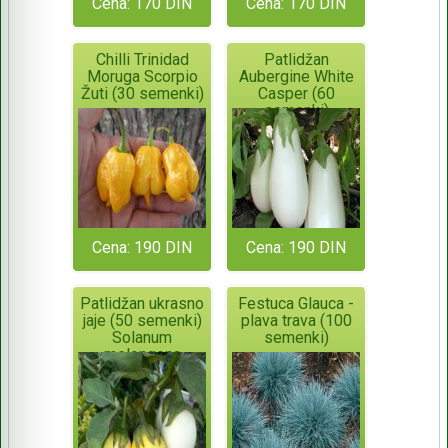
Cena: 170 DIN
Cena: 170 DIN
Chilli Trinidad
Patlidžan
Moruga Scorpio
Aubergine White
Žuti (30 semenki)
Casper (60
semenki)
Cena: 190 DIN
Cena: 190 DIN
Patlidžan ukrasno
Festuca Glauca -
jaje (50 semenki)
plava trava (100
Solanum
semenki)
melongena
Golden Egg