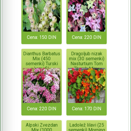
Cena: 150 DIN
Cena: 220 DIN
Dianthus Barbatus
Dragoljub nizak
Mix (450
mix (30 semenki)
semenki) Turski
Nasturtium Tom
karanfil
Thumb Mix -
Tropaeolum Majus
Cena: 220 DIN
Cena: 170 DIN
Alpski Zvezdan
Ladolež lilavi (25
Mix (1000
semenki) Morning