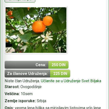
Cena:
250 DIN
Za članove Udruženja:
225 DIN
Niste član Udruženja.
Učlanite se u Udruženje Svet Biljaka
Starost:
Ovogodišnje
Veličina:
10sem
Zemlje isporuke:
Srbija
Opis:
veoma lepa biljka sa mirisljavim listovima vrlo lepe