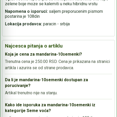
zelene boje moze se kalemiti u neku hibridnu vrstu
Napomena o isporuci:
saljem preporucenim pismom
postarina je 108din
Lokacija prodavca:
paracin - srbija
Najcesca pitanja o artiklu
Koja je cena za mandarina-10semenki?
Trenutna cena je 250.00 RSD. Cena je prikazana na stranici
artikla i azurira se od strane prodavca.
Da li je mandarina-10semenki dostupan za
porucivanje?
Artikal trenutno nije na stanju.
Kako ide isporuka za mandarina-10semenki iz
kategorije Seme voća?