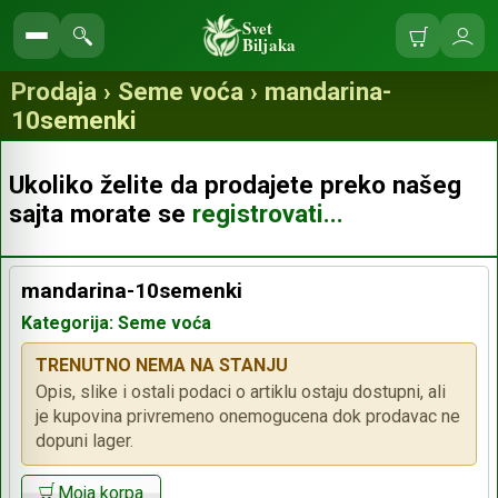
Svet
Biljaka
Korpa
Ulo
Pretraga
se
prodavnice
Prodaja › Seme voća › mandarina-
10semenki
Ukoliko želite da prodajete preko našeg
sajta morate se
registrovati...
mandarina-10semenki
Kategorija: Seme voća
TRENUTNO NEMA NA STANJU
Opis, slike i ostali podaci o artiklu ostaju dostupni, ali
je kupovina privremeno onemogucena dok prodavac ne
dopuni lager.
Moja korpa