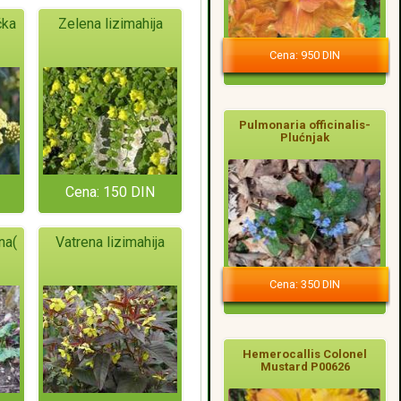
čka
Zelena lizimahija
Cena: 950 DIN
Pulmonaria officinalis-
Plućnjak
Cena: 150 DIN
na(
Vatrena lizimahija
Cena: 350 DIN
Hemerocallis Colonel
Mustard P00626