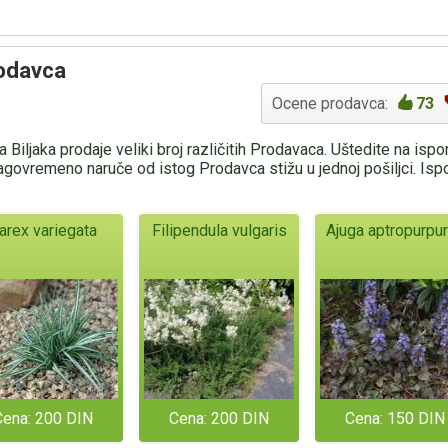
rodavca
Ocene prodavca:
73
 Biljaka prodaje veliki broj različitih Prodavaca. Uštedite na isp
agovremeno naruče od istog Prodavca stižu u jednoj pošiljci. Is
arex variegata
Filipendula vulgaris
Ajuga aptropurpu
Cena: 200 DIN
Cena: 200 DIN
Cena: 150 DIN