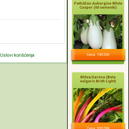
Patlidžan Aubergine White
Casper (60 semenki)
Cena: 190 DIN
|
Uslovi korišćenja
Blitva/šarena (Beta
vulgaris Brith Light)
Cena: 300 DIN