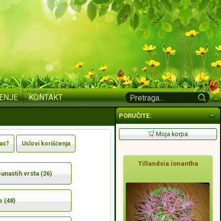
ENJE
KONTAKT
PORUČITE:
Moja korpa
nas?
Uslovi korišćenja
Tillandsia ionantha
nastih vrsta (26)
e (48)