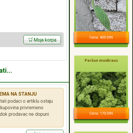
Cena: 400 DIN
Moja korpa
Peršun moskraus
ti...
EMA NA STANJU
tali podaci o artiklu ostaju
je kupovina privremeno
Cena: 170 DIN
ok prodavac ne dopuni