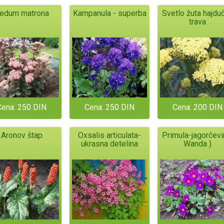
edum matrona
Kampanula - superba
Svetlo žuta hajdu
trava
Cena: 250 DIN
Cena: 250 DIN
Cena: 200 DIN
Aronov štap
Oxsalis articulata-
Primula-jagorčevi
ukrasna detelina
Wanda )