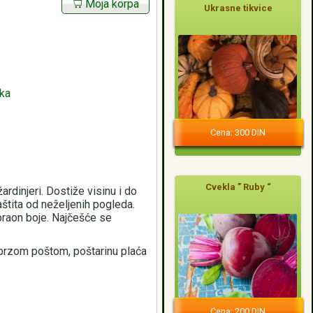
Moja korpa
Ukrasne tikvice
aka
Cena: 300 DIN
Cvekla ” Ruby “
žardinjeri. Dostiže visinu i do
štita od neželjenih pogleda.
braon boje. Najčešće se
brzom poštom, poštarinu plaća
Cena: 200 DIN