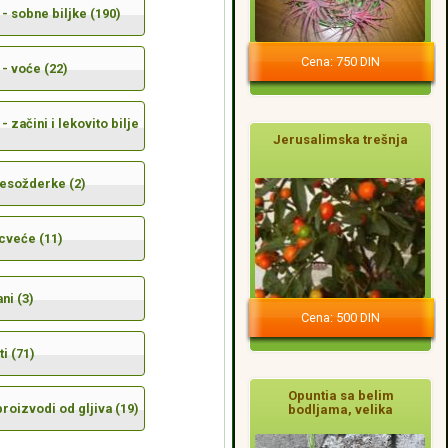
- sobne biljke (190)
Cena: 750 DIN
- voće (22)
- začini i lekovito bilje
Jerusalimska trešnja
mesožderke (2)
cveće (11)
ni (3)
Cena: 500 DIN
i (71)
Opuntia sa belim
 proizvodi od gljiva (19)
bodljama, velika