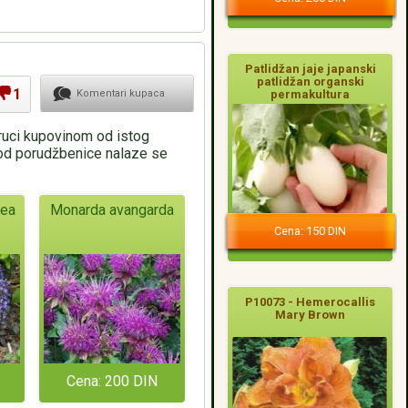
Patlidžan jaje japanski
patlidžan organski
1
permakultura
Komentari kupaca
oruci kupovinom od istog
pod porudžbenice nalaze se
rea
Monarda avangarda
Cena: 150 DIN
P10073 - Hemerocallis
Mary Brown
Cena: 200 DIN