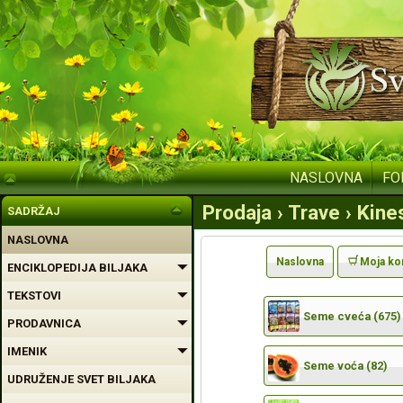
NASLOVNA
FO
Prodaja › Trave › Kin
SADRŽAJ
NASLOVNA
Naslovna
Moja ko
ENCIKLOPEDIJA BILJAKA
TEKSTOVI
Seme cveća (675)
PRODAVNICA
IMENIK
Seme voća (82)
UDRUŽENJE SVET BILJAKA