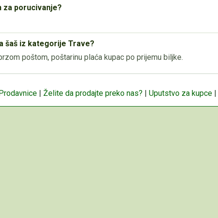
n za porucivanje?
a šaš iz kategorije Trave?
rzom poštom, poštarinu plaća kupac po prijemu biljke.
 Prodavnice
|
Želite da prodajte preko nas?
|
Uputstvo za kupce