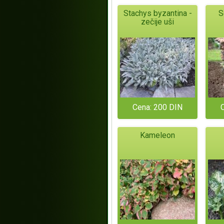
Stachys byzantina -
S
zečije uši
Cena: 200 DIN
Kameleon