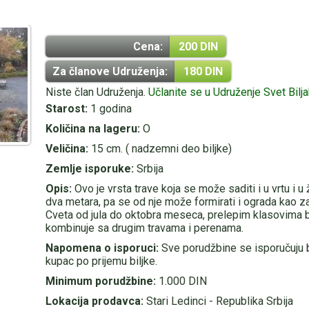
Cena:
200 DIN
Za članove Udruženja:
180 DIN
Niste član Udruženja.
Učlanite se u Udruženje Svet Bilj
Starost:
1 godina
Količina na lageru:
O
Veličina:
15 cm. ( nadzemni deo biljke)
Zemlje isporuke:
Srbija
Opis:
Ovo je vrsta trave koja se može saditi i u vrtu i u 
dva metara, pa se od nje može formirati i ograda kao za
Cveta od jula do oktobra meseca, prelepim klasovima 
kombinuje sa drugim travama i perenama.
Napomena o isporuci:
Sve porudžbine se isporučuju 
kupac po prijemu biljke.
Minimum porudžbine:
1.000 DIN
Lokacija prodavca:
Stari Ledinci - Republika Srbija