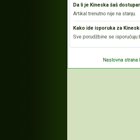
Da li je Kineska šaš dostupa
Artikal trenutno nije na stanju.
Kako ide isporuka za Kinesk
Sve porudžbine se isporučuju b
Naslovna strana