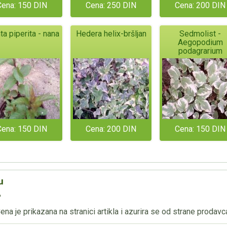
Cena: 150 DIN
Cena: 250 DIN
Cena: 200 DIN
a piperita - nana
Hedera helix-bršljan
Sedmolist -
Aegopodium
podagrarium
Cena: 150 DIN
Cena: 200 DIN
Cena: 150 DIN
u
?
na je prikazana na stranici artikla i azurira se od strane prodavc