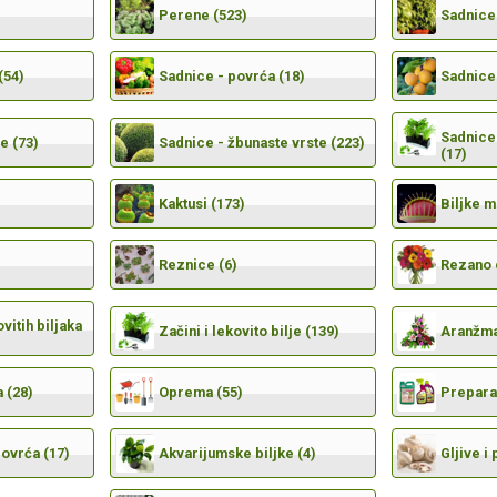
Perene (523)
Sadnice 
(54)
Sadnice - povrća (18)
Sadnice 
Sadnice 
e (73)
Sadnice - žbunaste vrste (223)
(17)
Kaktusi (173)
Biljke 
Reznice (6)
Rezano 
vitih biljaka
Začini i lekovito bilje (139)
Aranžma
 (28)
Oprema (55)
Preparat
povrća (17)
Akvarijumske biljke (4)
Gljive i