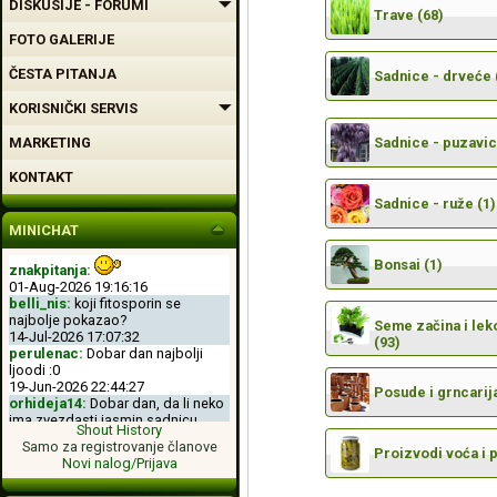
DISKUSIJE - FORUMI
Trave (68)
FOTO GALERIJE
ČESTA PITANJA
Sadnice - drveće 
KORISNIČKI SERVIS
MARKETING
Sadnice - puzavic
KONTAKT
Sadnice - ruže (1)
MINICHAT
Bonsai (1)
znakpitanja:
01-Aug-2026 19:16:16
belli_nis:
koji fitosporin se
najbolje pokazao?
Seme začina i leko
14-Jul-2026 17:07:32
(93)
perulenac:
Dobar dan najbolji
ljoodi :0
19-Jun-2026 22:44:27
Posude i grncarija
orhideja14:
Dobar dan, da li neko
ima zvezdasti jasmin sadnicu.
Shout History
04-Jun-2026 11:50:00
Samo za registrovanje članove
perulenac:
Dobro veche dobri
Proizvodi voća i 
Novi nalog/Prijava
ljoodi :-D
26-May-2026 23:11:49