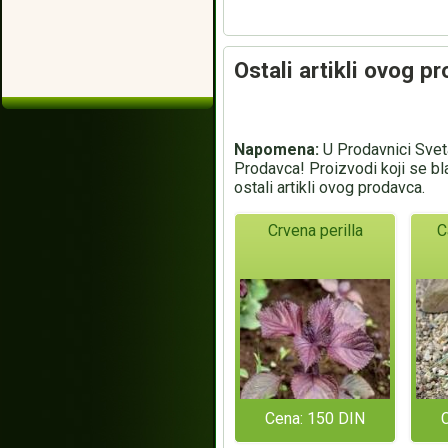
Ostali artikli ovog p
Napomena:
U Prodavnici Sveta
Prodavca! Proizvodi koji se bl
ostali artikli ovog prodavca.
Crvena perilla
C
Cena: 150 DIN