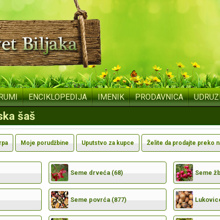
RUMI
ENCIKLOPEDIJA
IMENIK
PRODAVNICA
UDRUZ
eska šaš
rpa
Moje porudžbine
Uputstvo za kupce
Želite da prodajte preko 
Seme drveća (68)
Seme žbu
Seme povrća (877)
Lukovic