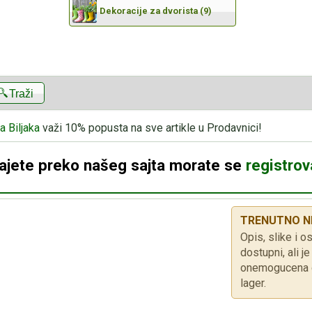
Dekoracije za dvorista (9)
Traži
a Biljaka
važi 10% popusta na sve artikle u Prodavnici!
dajete preko našeg sajta morate se
registrova
TRENUTNO N
Opis, slike i os
dostupni, ali 
onemogucena d
lager.