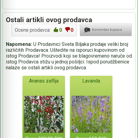
Ostali artikli ovog prodavca
Ocene prodavca:
0
0
Komentari kupaca
Napomena:
U Prodavnici Sveta Biljaka prodaje veliki broj
različitih Prodavaca. Uštedite na isporuci kupovinom od
istog Prodavca! Proizvodi koji se blagovremeno naruče od
istog Prodavca stižu u jednoj pošiljci. Ispod porudžbenice
nalaze se ostali artikli ovog prodavca.
Ananas zalfija
Lavanda