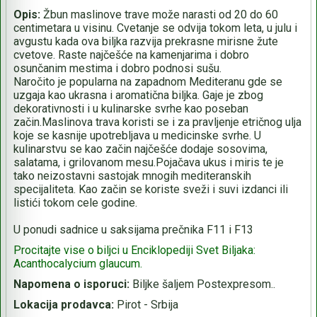
Opis:
Žbun maslinove trave može narasti od 20 do 60
centimetara u visinu. Cvetanje se odvija tokom leta, u julu i
avgustu kada ova biljka razvija prekrasne mirisne žute
cvetove. Raste najčešće na kamenjarima i dobro
osunčanim mestima i dobro podnosi sušu.
Naročito je popularna na zapadnom Mediteranu gde se
uzgaja kao ukrasna i aromatična biljka. Gaje je zbog
dekorativnosti i u kulinarske svrhe kao poseban
začin.Maslinova trava koristi se i za pravljenje etričnog ulja
koje se kasnije upotrebljava u medicinske svrhe. U
kulinarstvu se kao začin najčešće dodaje sosovima,
salatama, i grilovanom mesu.Pojačava ukus i miris te je
tako neizostavni sastojak mnogih mediteranskih
specijaliteta. Kao začin se koriste sveži i suvi izdanci ili
listići tokom cele godine.
U ponudi sadnice u saksijama prečnika F11 i F13
Procitajte vise o biljci u Enciklopediji Svet Biljaka:
Acanthocalycium glaucum.
Napomena o isporuci:
Biljke šaljem Postexpresom..
Lokacija prodavca:
Pirot - Srbija