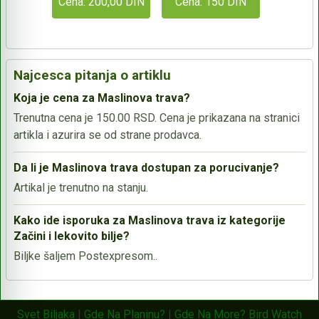
Cena: 200,00 DIN
Cena: 150 DIN
Najcesca pitanja o artiklu
Koja je cena za Maslinova trava?
Trenutna cena je 150.00 RSD. Cena je prikazana na stranici
artikla i azurira se od strane prodavca.
Da li je Maslinova trava dostupan za porucivanje?
Artikal je trenutno na stanju.
Kako ide isporuka za Maslinova trava iz kategorije
Začini i lekovito bilje?
Biljke šaljem Postexpresom..
Svet Biljaka
|
Gde Na Planinu?
|
Gde Na More?
Bird Watch