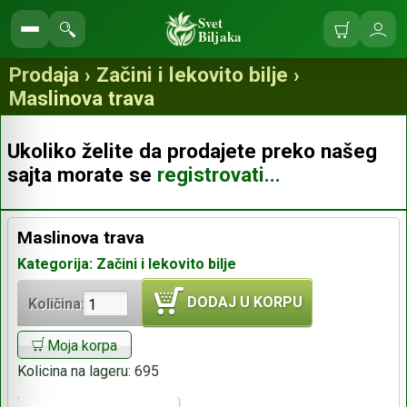
Svet
Biljaka
Korpa
Ulo
Pretraga
se
prodavnice
Prodaja › Začini i lekovito bilje ›
Maslinova trava
Ukoliko želite da prodajete preko našeg
sajta morate se
registrovati...
Maslinova trava
Kategorija: Začini i lekovito bilje
DODAJ U KORPU
Količina:
Moja korpa
Kolicina na lageru:
695