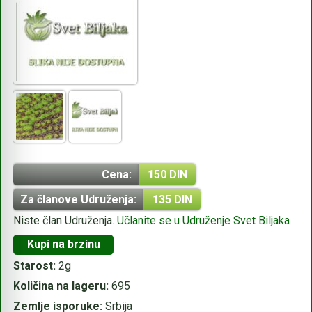
Cena:
150 DIN
Za članove Udruženja:
135 DIN
Niste član Udruženja.
Učlanite se u Udruženje Svet Biljaka
Kupi na brzinu
Starost:
2g
Količina na lageru:
695
Zemlje isporuke:
Srbija