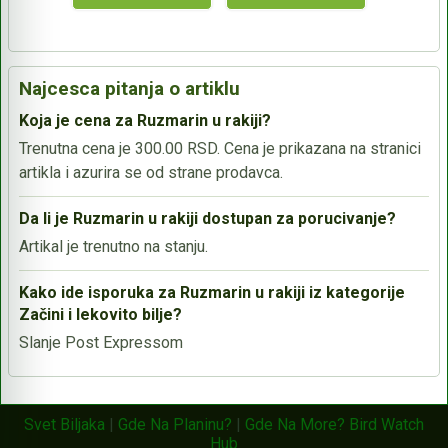
Najcesca pitanja o artiklu
Koja je cena za Ruzmarin u rakiji?
Trenutna cena je 300.00 RSD. Cena je prikazana na stranici
artikla i azurira se od strane prodavca.
Da li je Ruzmarin u rakiji dostupan za porucivanje?
Artikal je trenutno na stanju.
Kako ide isporuka za Ruzmarin u rakiji iz kategorije
Začini i lekovito bilje?
Slanje Post Expressom
Svet Biljaka
|
Gde Na Planinu?
|
Gde Na More?
Bird Watch
Hub