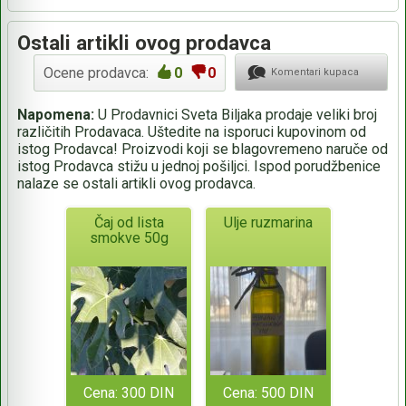
Ostali artikli ovog prodavca
Ocene prodavca:
0
0
Komentari kupaca
Napomena:
U Prodavnici Sveta Biljaka prodaje veliki broj
različitih Prodavaca. Uštedite na isporuci kupovinom od
istog Prodavca! Proizvodi koji se blagovremeno naruče od
istog Prodavca stižu u jednoj pošiljci. Ispod porudžbenice
nalaze se ostali artikli ovog prodavca.
Čaj od lista
Ulje ruzmarina
smokve 50g
Cena: 300 DIN
Cena: 500 DIN