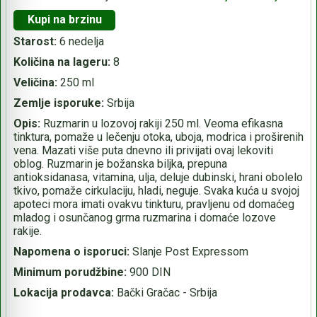
Kupi na brzinu
Starost:
6 nedelja
Količina na lageru:
8
Veličina:
250 ml
Zemlje isporuke:
Srbija
Opis:
Ruzmarin u lozovoj rakiji 250 ml. Veoma efikasna
tinktura, pomaže u lečenju otoka, uboja, modrica i proširenih
vena. Mazati više puta dnevno ili privijati ovaj lekoviti
oblog. Ruzmarin je božanska biljka, prepuna
antioksidanasa, vitamina, ulja, deluje dubinski, hrani obolelo
tkivo, pomaže cirkulaciju, hladi, neguje. Svaka kuća u svojoj
apoteci mora imati ovakvu tinkturu, pravljenu od domaćeg
mladog i osunčanog grma ruzmarina i domaće lozove
rakije.
Napomena o isporuci:
Slanje Post Expressom
Minimum porudžbine:
900 DIN
Lokacija prodavca:
Bački Gračac - Srbija