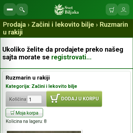
Svet
Biljaka
Korpa
Ulo
Pretraga
se
prodavnice
Prodaja › Začini i lekovito bilje › Ruzmarin
u rakiji
Ukoliko želite da prodajete preko našeg
sajta morate se
registrovati...
Ruzmarin u rakiji
Kategorija: Začini i lekovito bilje
DODAJ U KORPU
Količina:
Moja korpa
Kolicina na lageru:
8