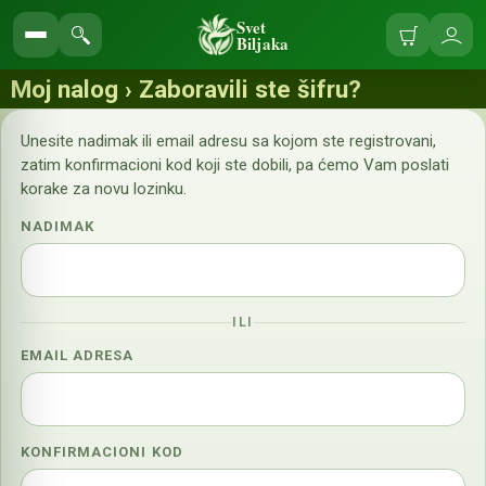
Svet
Biljaka
Korpa
Ulo
Pretraga
se
sajta
Moj nalog › Zaboravili ste šifru?
Unesite nadimak ili email adresu sa kojom ste registrovani,
zatim konfirmacioni kod koji ste dobili, pa ćemo Vam poslati
korake za novu lozinku.
NADIMAK
ILI
EMAIL ADRESA
KONFIRMACIONI KOD