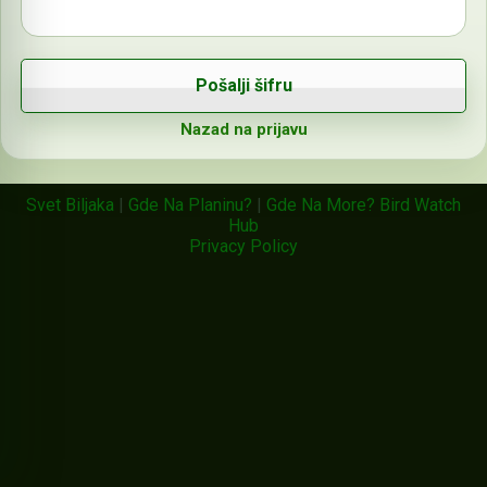
Nazad na prijavu
Svet Biljaka
|
Gde Na Planinu?
|
Gde Na More?
Bird Watch
Hub
Privacy Policy