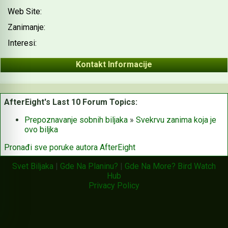
Web Site:
Zanimanje:
Interesi:
Kontakt Informacije
AfterEight's Last 10 Forum Topics:
Prepoznavanje sobnih biljaka
»
Svekrvu zanima koja je
ovo biljka
Pronađi sve poruke autora AfterEight
Svet Biljaka
|
Gde Na Planinu?
|
Gde Na More?
Bird Watch
Hub
Privacy Policy