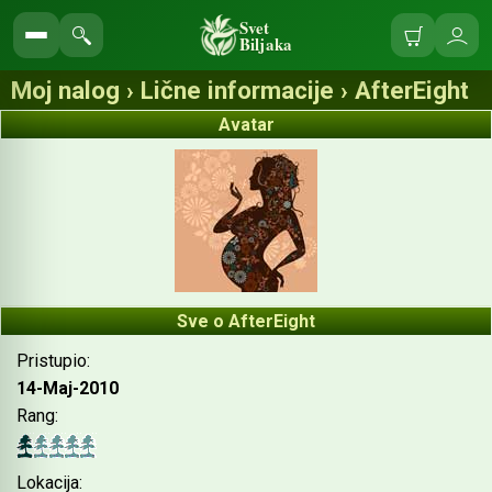
Svet
Biljaka
Korpa
Ulo
Pretraga
se
sajta
Moj nalog › Lične informacije › AfterEight
Avatar
Sve o AfterEight
Pristupio:
14-Maj-2010
Rang:
Lokacija: