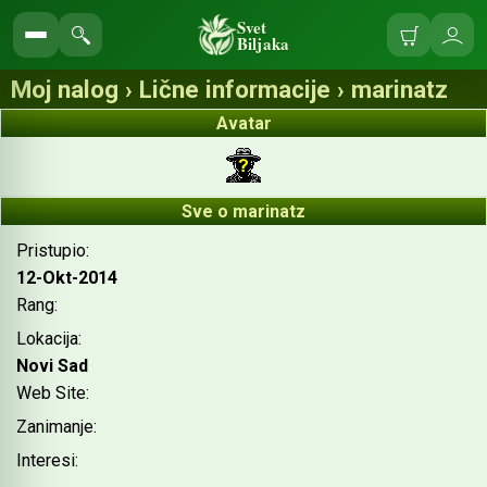
Svet
Biljaka
Korpa
Ulo
Pretraga
se
sajta
Moj nalog › Lične informacije › marinatz
Avatar
Sve o marinatz
Pristupio:
12-Okt-2014
Rang:
Lokacija:
Novi Sad
Web Site:
Zanimanje:
Interesi: