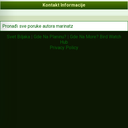
Kontakt Informacije
Pronađi sve poruke autora marinatz
Svet Biljaka
|
Gde Na Planinu?
|
Gde Na More?
Bird Watch
Hub
Privacy Policy