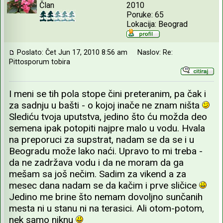
Član
2010
Poruke: 65
Lokacija: Beograd
Poslato: Čet Jun 17, 2010 8:56 am
Naslov: Re:
Pittosporum tobira
I meni se tih pola stope čini preteranim, pa čak i
za sadnju u bašti - o kojoj inače ne znam ništa
Slediću tvoja uputstva, jedino što ću možda deo
semena ipak potopiti najpre malo u vodu. Hvala
na preporuci za supstrat, nadam se da se i u
Beogradu može lako naći. Upravo to mi treba -
da ne zadržava vodu i da ne moram da ga
mešam sa još nečim. Sadim za vikend a za
mesec dana nadam se da kačim i prve sličice
Jedino me brine što nemam dovoljno sunčanih
mesta ni u stanu ni na terasici. Ali otom-potom,
nek samo niknu