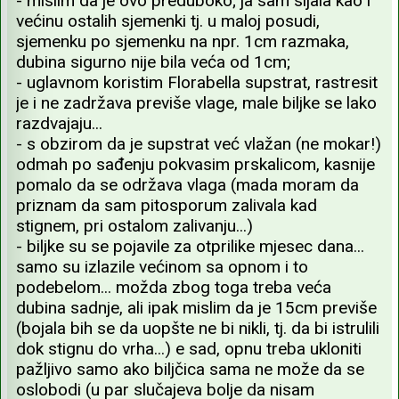
- mislim da je ovo preduboko; ja sam sijala kao i
većinu ostalih sjemenki tj. u maloj posudi,
sjemenku po sjemenku na npr. 1cm razmaka,
dubina sigurno nije bila veća od 1cm;
- uglavnom koristim Florabella supstrat, rastresit
je i ne zadržava previše vlage, male biljke se lako
razdvajaju...
- s obzirom da je supstrat već vlažan (ne mokar!)
odmah po sađenju pokvasim prskalicom, kasnije
pomalo da se održava vlaga (mada moram da
priznam da sam pitosporum zalivala kad
stignem, pri ostalom zalivanju...)
- biljke su se pojavile za otprilike mjesec dana...
samo su izlazile većinom sa opnom i to
podebelom... možda zbog toga treba veća
dubina sadnje, ali ipak mislim da je 15cm previše
(bojala bih se da uopšte ne bi nikli, tj. da bi istrulili
dok stignu do vrha...) e sad, opnu treba ukloniti
pažljivo samo ako biljčica sama ne može da se
oslobodi (u par slučajeva bolje da nisam