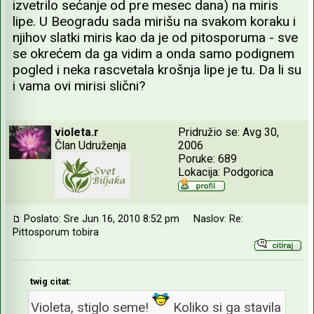
izvetrilo sećanje od pre mesec dana) na miris
lipe. U Beogradu sada mirišu na svakom koraku i
njihov slatki miris kao da je od pitosporuma - sve
se okrećem da ga vidim a onda samo podignem
pogled i neka rascvetala krošnja lipe je tu. Da li su
i vama ovi mirisi slični?
violeta.r
Pridružio se: Avg 30,
Član Udruženja
2006
Poruke: 689
Lokacija: Podgorica
Poslato: Sre Jun 16, 2010 8:52 pm
Naslov: Re:
Pittosporum tobira
twig citat:
Violeta, stiglo seme!
Koliko si ga stavila