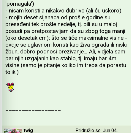
'pomagala')
- nisam koristila nikakvo đubrivo (ali ću uskoro)
- mojih deset sijanaca od prošle godine su
presađeni tek prošle nedelje, tj. bili su u maloj
posudi pa pretpostavljam da su zbog toga manji
(oko desetak cm); što se tiče maksimalne visine -
ovdje se uglavnom koristi kao živa ograda ili niski
žbun, dobro podnosi orezivanje... Ali, vidjela sam
par njih uzgajanih kao stablo, tj. imaju bar 4m
visine (samo je pitanje koliko im treba da porastu
toliki)
_________________
twig
Pridružio se: Jun 04,