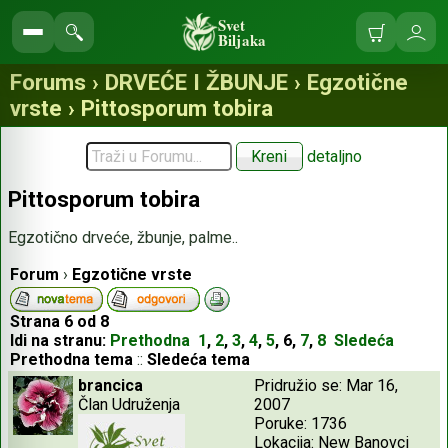
Svet
Biljaka
Korpa
Ulo
Pretraga
se
sajta
Forums › DRVEĆE I ŽBUNJE › Egzotične
vrste › Pittosporum tobira
detaljno
Pittosporum tobira
Egzotično drveće, žbunje, palme..
Forum
›
Egzotične vrste
Strana
6
od
8
Idi na stranu:
Prethodna
1
,
2
,
3
,
4
,
5
,
6
,
7
,
8
Sledeća
Prethodna tema
::
Sledeća tema
brancica
Pridružio se: Mar 16,
Član Udruženja
2007
Poruke: 1736
Lokacija: New Banovci