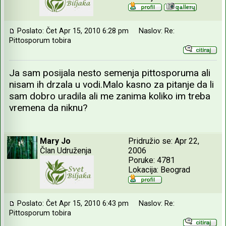
Poslato: Čet Apr 15, 2010 6:28 pm
Naslov: Re:
Pittosporum tobira
Ja sam posijala nesto semenja pittosporuma ali
nisam ih drzala u vodi.Malo kasno za pitanje da li
sam dobro uradila ali me zanima koliko im treba
vremena da niknu?
Mary Jo
Pridružio se: Apr 22,
Član Udruženja
2006
Poruke: 4781
Lokacija: Beograd
Poslato: Čet Apr 15, 2010 6:43 pm
Naslov: Re:
Pittosporum tobira