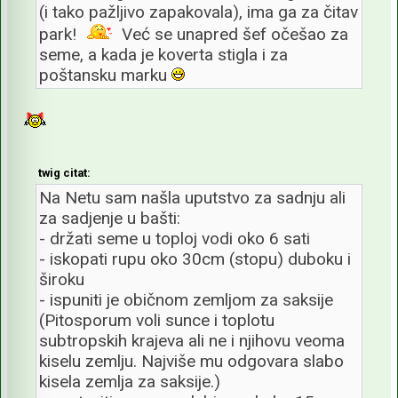
(i tako pažljivo zapakovala), ima ga za čitav
park!
Već se unapred šef očešao za
seme, a kada je koverta stigla i za
poštansku marku
twig citat:
Na Netu sam našla uputstvo za sadnju ali
za sadjenje u bašti:
- držati seme u toploj vodi oko 6 sati
- iskopati rupu oko 30cm (stopu) duboku i
široku
- ispuniti je običnom zemljom za saksije
(Pitosporum voli sunce i toplotu
subtropskih krajeva ali ne i njihovu veoma
kiselu zemlju. Najviše mu odgovara slabo
kisela zemlja za saksije.)