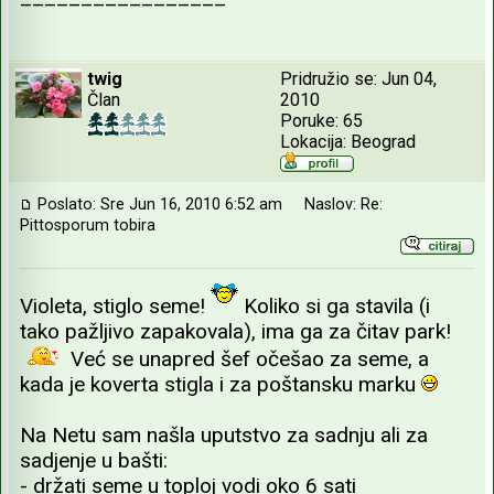
twig
Pridružio se: Jun 04,
Član
2010
Poruke: 65
Lokacija: Beograd
Poslato: Sre Jun 16, 2010 6:52 am
Naslov: Re:
Pittosporum tobira
Violeta, stiglo seme!
Koliko si ga stavila (i
tako pažljivo zapakovala), ima ga za čitav park!
Već se unapred šef očešao za seme, a
kada je koverta stigla i za poštansku marku
Na Netu sam našla uputstvo za sadnju ali za
sadjenje u bašti:
- držati seme u toploj vodi oko 6 sati