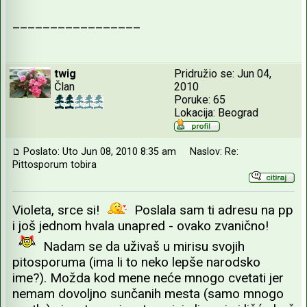
_________________
twig
Pridružio se: Jun 04,
Član
2010
Poruke: 65
Lokacija: Beograd
Poslato: Uto Jun 08, 2010 8:35 am
Naslov: Re:
Pittosporum tobira
Violeta, srce si!
Poslala sam ti adresu na pp
i još jednom hvala unapred - ovako zvanično!
Nadam se da uživaš u mirisu svojih
pitosporuma (ima li to neko lepše narodsko
ime?). Možda kod mene neće mnogo cvetati jer
nemam dovoljno sunčanih mesta (samo mnogo