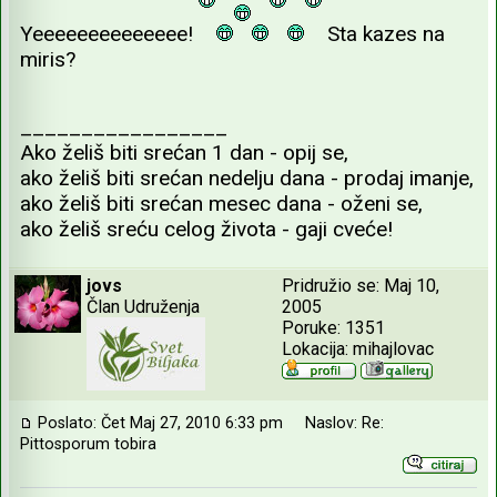
Yeeeeeeeeeeeeee!
Sta kazes na
miris?
_________________
Ako želiš biti srećan 1 dan - opij se,
ako želiš biti srećan nedelju dana - prodaj imanje,
ako želiš biti srećan mesec dana - oženi se,
ako želiš sreću celog života - gaji cveće!
jovs
Pridružio se: Maj 10,
Član Udruženja
2005
Poruke: 1351
Lokacija: mihajlovac
Poslato: Čet Maj 27, 2010 6:33 pm
Naslov: Re:
Pittosporum tobira