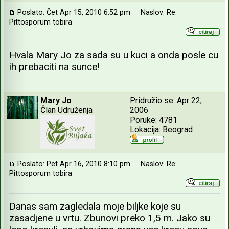
Poslato: Čet Apr 15, 2010 6:52 pm
Naslov: Re:
Pittosporum tobira
Hvala Mary Jo za sada su u kuci a onda posle cu
ih prebaciti na sunce!
Mary Jo
Pridružio se: Apr 22,
Član Udruženja
2006
Poruke: 4781
Lokacija: Beograd
Poslato: Pet Apr 16, 2010 8:10 pm
Naslov: Re:
Pittosporum tobira
Danas sam zagledala moje biljke koje su
zasadjene u vrtu. Zbunovi preko 1,5 m. Jako su