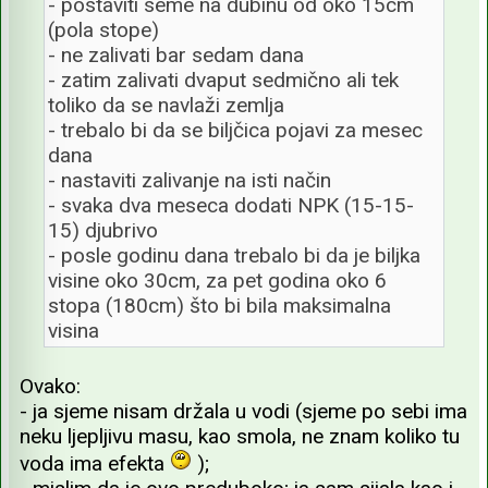
- postaviti seme na dubinu od oko 15cm
(pola stope)
- ne zalivati bar sedam dana
- zatim zalivati dvaput sedmično ali tek
toliko da se navlaži zemlja
- trebalo bi da se biljčica pojavi za mesec
dana
- nastaviti zalivanje na isti način
- svaka dva meseca dodati NPK (15-15-
15) djubrivo
- posle godinu dana trebalo bi da je biljka
visine oko 30cm, za pet godina oko 6
stopa (180cm) što bi bila maksimalna
visina
Ovako:
- ja sjeme nisam držala u vodi (sjeme po sebi ima
neku ljepljivu masu, kao smola, ne znam koliko tu
voda ima efekta
);