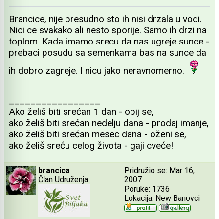
Brancice, nije presudno sto ih nisi drzala u vodi.
Nici ce svakako ali nesto sporije. Samo ih drzi na
toplom. Kada imamo srecu da nas ugreje sunce -
prebaci posudu sa semenkama bas na sunce da
ih dobro zagreje. I nicu jako neravnomerno.
_________________
Ako želiš biti srećan 1 dan - opij se,
ako želiš biti srećan nedelju dana - prodaj imanje,
ako želiš biti srećan mesec dana - oženi se,
ako želiš sreću celog života - gaji cveće!
brancica
Pridružio se: Mar 16,
Član Udruženja
2007
Poruke: 1736
Lokacija: New Banovci