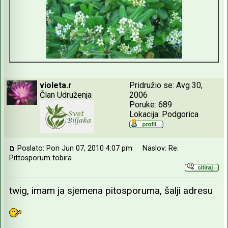
violeta.r
Pridružio se: Avg 30,
Član Udruženja
2006
Poruke: 689
Lokacija: Podgorica
Poslato: Pon Jun 07, 2010 4:07 pm
Naslov: Re:
Pittosporum tobira
twig, imam ja sjemena pitosporuma, šalji adresu