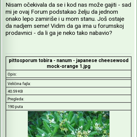
Nisam očekivala da se i kod nas može gajiti - sad
mi je ovaj Forum podstakao želju da jednom
onako lepo zamiriše i u mom stanu. Još ostaje
da nadjem seme! Vidim da ga ima u forumskoj
prodavnici - da li ga je neko tako nabavio?
pittosporum tobira - nanum - japanese cheesewood
mock-orange 1.jpg
Opis:
Veličina fajla:
40.59 KB
Pregleda:
190 puta