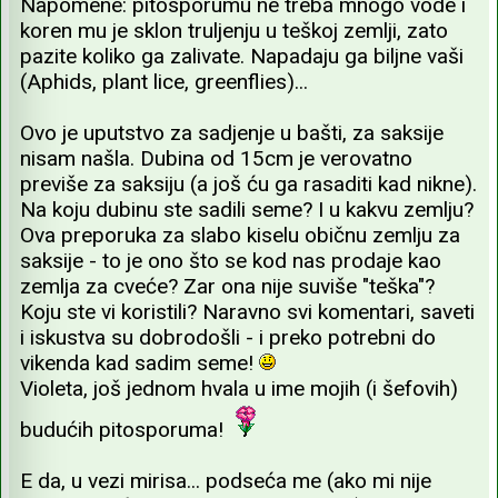
Napomene: pitosporumu ne treba mnogo vode i
koren mu je sklon truljenju u teškoj zemlji, zato
pazite koliko ga zalivate. Napadaju ga biljne vaši
(Aphids, plant lice, greenflies)...
Ovo je uputstvo za sadjenje u bašti, za saksije
nisam našla. Dubina od 15cm je verovatno
previše za saksiju (a još ću ga rasaditi kad nikne).
Na koju dubinu ste sadili seme? I u kakvu zemlju?
Ova preporuka za slabo kiselu običnu zemlju za
saksije - to je ono što se kod nas prodaje kao
zemlja za cveće? Zar ona nije suviše "teška"?
Koju ste vi koristili? Naravno svi komentari, saveti
i iskustva su dobrodošli - i preko potrebni do
vikenda kad sadim seme!
Violeta, još jednom hvala u ime mojih (i šefovih)
budućih pitosporuma!
E da, u vezi mirisa... podseća me (ako mi nije