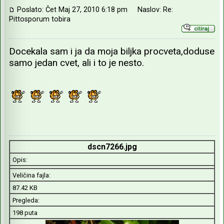
Poslato: Čet Maj 27, 2010 6:18 pm
Naslov: Re:
Pittosporum tobira
Docekala sam i ja da moja biljka procveta,doduse
samo jedan cvet, ali i to je nesto.
dscn7266.jpg
Opis:
Veličina fajla:
87.42 KB
Pregleda:
198 puta