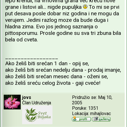
lepo krenuli, na vrhovima grana vec krecu nove
grane i listovi ali... nigde pupuljka
To mi se prvi
put desava posle dobar niz godina i ne mogu da
verujem. Jedini razlog moze da bude duga i
hladna zima. Evo jos jednog saznanja o
pittosporumu. Prosle godine su sva tri zbuna bila
bela od cveta.
_________________
Ako želiš biti srećan 1 dan - opij se,
ako želiš biti srećan nedelju dana - prodaj imanje,
ako želiš biti srećan mesec dana - oženi se,
ako želiš sreću celog života - gaji cveće!
jovs
Pridružio se: Maj 10,
Član Udruženja
2005
Poruke: 1351
Lokacija: mihajlovac