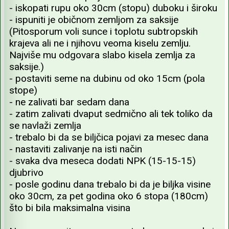
- iskopati rupu oko 30cm (stopu) duboku i široku
- ispuniti je običnom zemljom za saksije
(Pitosporum voli sunce i toplotu subtropskih
krajeva ali ne i njihovu veoma kiselu zemlju.
Najviše mu odgovara slabo kisela zemlja za
saksije.)
- postaviti seme na dubinu od oko 15cm (pola
stope)
- ne zalivati bar sedam dana
- zatim zalivati dvaput sedmično ali tek toliko da
se navlaži zemlja
- trebalo bi da se biljčica pojavi za mesec dana
- nastaviti zalivanje na isti način
- svaka dva meseca dodati NPK (15-15-15)
djubrivo
- posle godinu dana trebalo bi da je biljka visine
oko 30cm, za pet godina oko 6 stopa (180cm)
što bi bila maksimalna visina