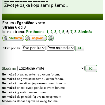
Život je bajka koju sami pišemo...
Forum
›
Egzotične vrste
Strana
6
od
8
Idi na stranu:
Prethodna
1
,
2
,
3
,
4
,
5
,
6
,
7
,
8
Sledeća
Prikaži poruke:
Skoči na:
Ne možeš
pisati nove teme u ovom forumu
Ne možeš
odgovarati na teme u ovom forumu
Ne možeš
menjati svoje poruke u ovom forumu
Ne možeš
brisati svoje poruke u ovom forumu
Ne možeš
glasati u ovom forumu
Ne možeš
da prikačiš fajlove na ovaj Forum
Možeš
da skidaš fajlove sa ovog foruma