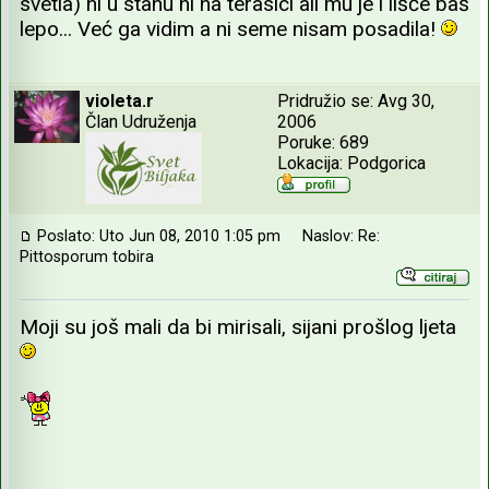
svetla) ni u stanu ni na terasici ali mu je i lišće baš
lepo... Već ga vidim a ni seme nisam posadila!
violeta.r
Pridružio se: Avg 30,
Član Udruženja
2006
Poruke: 689
Lokacija: Podgorica
Poslato: Uto Jun 08, 2010 1:05 pm
Naslov: Re:
Pittosporum tobira
Moji su još mali da bi mirisali, sijani prošlog ljeta
_________________