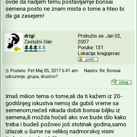
ovde da nadjem temu postavljamje bonsai
semena posto ne znam mista o tome a hteo bi
da ga zasejem!
drigi
Pridružio se: Jan 02,
Zaslužni član
2007
Poruke: 131
Lokacija: kragujevac
Poslato: Pet Maj 05, 2017 6:41 am
Naslov: Re: Bonsai
udruzenje, grupa, drustvo?
Imaš milion tema o tome,ali da ti kažem iz 20-
godišnjeg iskustva nemoj da gubiš vreme sa
semenom,nećeš nikada dobiti bonsai biljku iz
semena,ili možda hoćeš ako sve bude išlo kako
treba i budeš poživeo još stotinak godina,samo
izlazak u šume na velikoj nadmorskoj visini