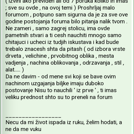
( izvini ako prevideh ali od 7 poruka koliko ih imas
; sve su ovde , na ovoj temi ) Proshrljaj malo
forumom , potpuno sam sigurna da je za sve ove
godine postojanja foruma bilo pitanja nalik tvom .
Ne zameri , samo zagrej stolicu, ima ovde
pametnih stvari a ti cesh nauchiti mnogo samo
chitajuci i ucheci iz tudjih iskustava i kad bude
trebalo znacesh shta da pitash ( od izbora vrste
drveta , velichine , prvobitnog oblika , mesta
vadjenja , nachina oblikovanja , odrzavanja , stil ,
alat..... )
Da ne davim - od mene svi koji se bave ovim
nachinom uzgajanja biljke imaju duboko
postovanje Nisu to nauchili ' iz prve ' , ti imas
veliku prednost shto su to preneli na forum
_________________
Necu da mi život ispada iz ruku, želim hodati, a
ne da me vuku