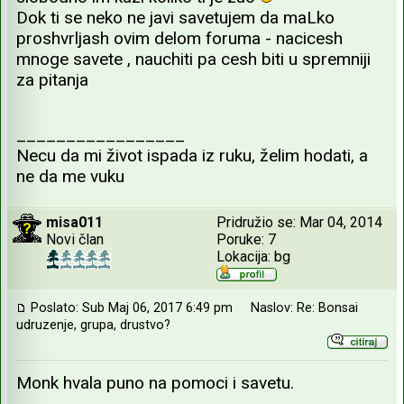
Dok ti se neko ne javi savetujem da maLko
proshvrljash ovim delom foruma - nacicesh
mnoge savete , nauchiti pa cesh biti u spremniji
za pitanja
_________________
Necu da mi život ispada iz ruku, želim hodati, a
ne da me vuku
misa011
Pridružio se: Mar 04, 2014
Novi član
Poruke: 7
Lokacija: bg
Poslato: Sub Maj 06, 2017 6:49 pm
Naslov: Re: Bonsai
udruzenje, grupa, drustvo?
Monk hvala puno na pomoci i savetu.