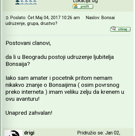
Lokacija: bg
Poslato: Čet Maj 04, 2017 10:26 am
Naslov: Bonsai
udruzenje, grupa, drustvo?
Postovani clanovi,
da li u Beogradu postoji udruzenje ljubitelja
Bonsaija?
Iako sam amater i pocetnik pritom nemam
nikakvo znanje o Bonsaijima ( osim povrsnog
preko interneta ) imam veliku zelju da krenem u
ovu avanturu!
Unapred zahvalan!
drigi
Pridružio se: Jan 02,