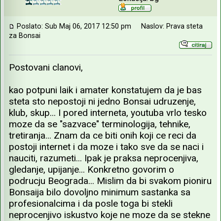
Poslato: Sub Maj 06, 2017 12:50 pm
Naslov: Prava steta
za Bonsai
Postovani clanovi,
kao potpuni laik i amater konstatujem da je bas
steta sto nepostoji ni jedno Bonsai udruzenje,
klub, skup... I pored interneta, youtuba vrlo tesko
moze da se "sazvace" terminologija, tehnike,
tretiranja... Znam da ce biti onih koji ce reci da
postoji internet i da moze i tako sve da se naci i
nauciti, razumeti... Ipak je praksa neprocenjiva,
gledanje, upijanje... Konkretno govorim o
podrucju Beograda... Mislim da bi svakom pioniru
Bonsaija bilo dovoljno minimum sastanka sa
profesionalcima i da posle toga bi stekli
neprocenjivo iskustvo koje ne moze da se stekne