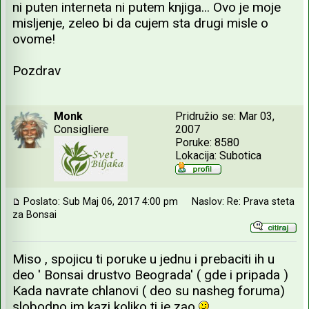
ni puten interneta ni putem knjiga... Ovo je moje
misljenje, zeleo bi da cujem sta drugi misle o
ovome!
Pozdrav
Monk
Pridružio se: Mar 03,
Consigliere
2007
Poruke: 8580
Lokacija: Subotica
Poslato: Sub Maj 06, 2017 4:00 pm
Naslov: Re: Prava steta
za Bonsai
Miso , spojicu ti poruke u jednu i prebaciti ih u
deo ' Bonsai drustvo Beograda' ( gde i pripada )
Kada navrate chlanovi ( deo su nasheg foruma)
slobodno im kazi koliko ti je zao