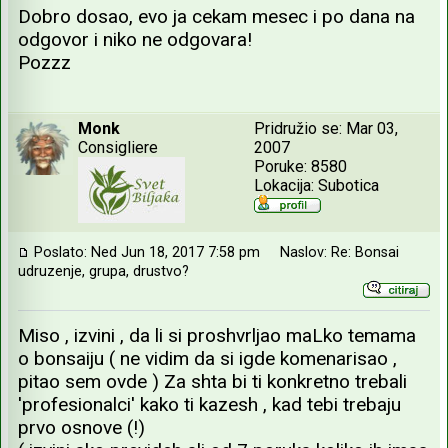
Dobro dosao, evo ja cekam mesec i po dana na
odgovor i niko ne odgovara!
Pozzz
Monk
Pridružio se: Mar 03,
Consigliere
2007
Poruke: 8580
Lokacija: Subotica
Poslato: Ned Jun 18, 2017 7:58 pm
Naslov: Re: Bonsai
udruzenje, grupa, drustvo?
Miso , izvini , da li si proshvrljao maLko temama
o bonsaiju ( ne vidim da si igde komenarisao ,
pitao sem ovde ) Za shta bi ti konkretno trebali
'profesionalci' kako ti kazesh , kad tebi trebaju
prvo osnove (!)