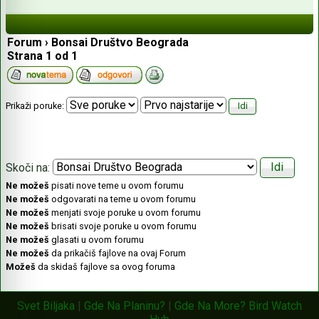
Forum
›
Bonsai Društvo Beograda
Strana
1
od
1
Prikaži poruke:
Skoči na:
Ne možeš
pisati nove teme u ovom forumu
Ne možeš
odgovarati na teme u ovom forumu
Ne možeš
menjati svoje poruke u ovom forumu
Ne možeš
brisati svoje poruke u ovom forumu
Ne možeš
glasati u ovom forumu
Ne možeš
da prikačiš fajlove na ovaj Forum
Možeš
da skidaš fajlove sa ovog foruma
Svet Biljaka
|
Gde Na Planinu?
|
Gde Na More?
Bird Watch