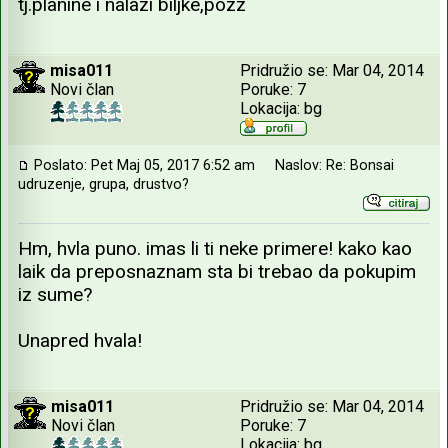
tj.planine i nalazi biljke,pozz
misa011
Pridružio se: Mar 04, 2014
Novi član
Poruke: 7
Lokacija: bg
Poslato: Pet Maj 05, 2017 6:52 am
Naslov: Re: Bonsai
udruzenje, grupa, drustvo?
Hm, hvla puno. imas li ti neke primere! kako kao
laik da preposnaznam sta bi trebao da pokupim
iz sume?
Unapred hvala!
misa011
Pridružio se: Mar 04, 2014
Novi član
Poruke: 7
Lokacija: bg