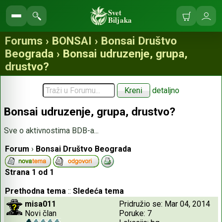
Svet
Biljaka
Korpa
Ulo
Pretraga
se
sajta
Forums › BONSAI › Bonsai Društvo
Beograda › Bonsai udruzenje, grupa,
drustvo?
detaljno
Bonsai udruzenje, grupa, drustvo?
Sve o aktivnostima BDB-a...
Forum
›
Bonsai Društvo Beograda
Strana
1
od
1
Prethodna tema
::
Sledeća tema
misa011
Pridružio se: Mar 04, 2014
Novi član
Poruke: 7