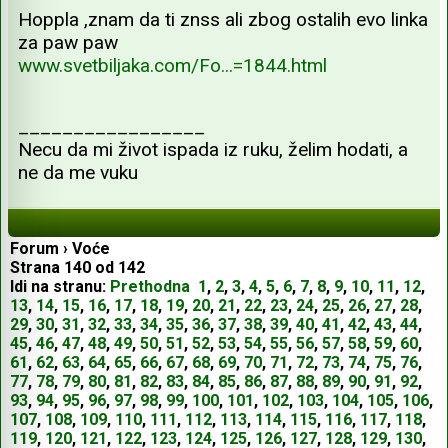
Hoppla ,znam da ti znss ali zbog ostalih evo linka
za paw paw
www.svetbiljaka.com/Fo...=1844.html
_________________
Necu da mi život ispada iz ruku, želim hodati, a
ne da me vuku
Forum
›
Voće
Strana
140
od
142
Idi na stranu:
Prethodna
1
,
2
,
3
,
4
,
5
,
6
,
7
,
8
,
9
,
10
,
11
,
12
,
13
,
14
,
15
,
16
,
17
,
18
,
19
,
20
,
21
,
22
,
23
,
24
,
25
,
26
,
27
,
28
,
29
,
30
,
31
,
32
,
33
,
34
,
35
,
36
,
37
,
38
,
39
,
40
,
41
,
42
,
43
,
44
,
45
,
46
,
47
,
48
,
49
,
50
,
51
,
52
,
53
,
54
,
55
,
56
,
57
,
58
,
59
,
60
,
61
,
62
,
63
,
64
,
65
,
66
,
67
,
68
,
69
,
70
,
71
,
72
,
73
,
74
,
75
,
76
,
77
,
78
,
79
,
80
,
81
,
82
,
83
,
84
,
85
,
86
,
87
,
88
,
89
,
90
,
91
,
92
,
93
,
94
,
95
,
96
,
97
,
98
,
99
,
100
,
101
,
102
,
103
,
104
,
105
,
106
,
107
,
108
,
109
,
110
,
111
,
112
,
113
,
114
,
115
,
116
,
117
,
118
,
119
,
120
,
121
,
122
,
123
,
124
,
125
,
126
,
127
,
128
,
129
,
130
,