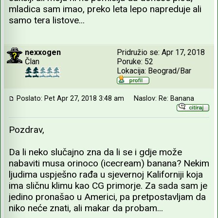
mladica sam imao, preko leta lepo napreduje ali
samo tera listove...
nexxogen
Pridružio se: Apr 17, 2018
Član
Poruke: 52
Lokacija: Beograd/Bar
Poslato: Pet Apr 27, 2018 3:48 am
Naslov: Re: Banana
Pozdrav,
Da li neko slučajno zna da li se i gdje može
nabaviti musa orinoco (icecream) banana? Nekim
ljudima uspješno rađa u sjevernoj Kaliforniji koja
ima sličnu klimu kao CG primorje. Za sada sam je
jedino pronašao u Americi, pa pretpostavljam da
niko neće znati, ali makar da probam...