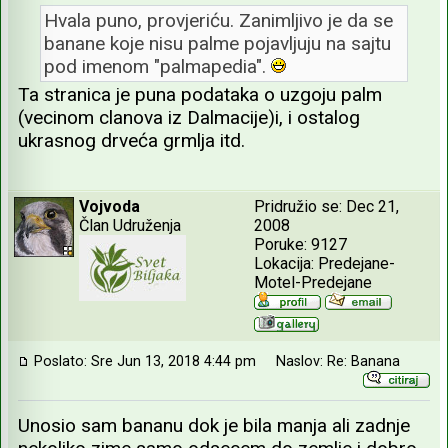
Hvala puno, provjeriću. Zanimljivo je da se
banane koje nisu palme pojavljuju na sajtu
pod imenom "palmapedia".
Ta stranica je puna podataka o uzgoju palm
(vecinom clanova iz Dalmacije)i, i ostalog
ukrasnog drveća grmlja itd.
Vojvoda
Pridružio se: Dec 21,
Član Udruženja
2008
Poruke: 9127
Lokacija: Predejane-
Motel-Predejane
Poslato: Sre Jun 13, 2018 4:44 pm
Naslov: Re: Banana
Unosio sam bananu dok je bila manja ali zadnje