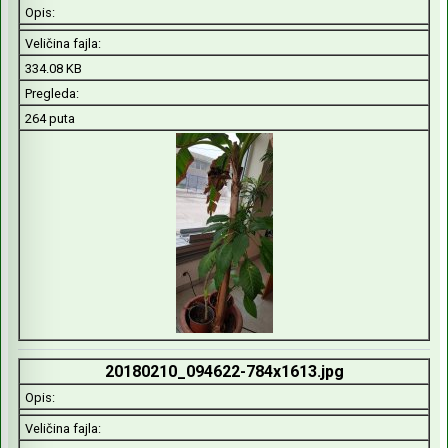
Opis:
Veličina fajla:
334.08 KB
Pregleda:
264 puta
20180210_094622-784x1613.jpg
Opis:
Veličina fajla: