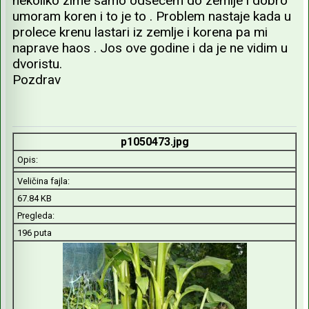
nekoliko zime samo odsecem do zemlje i dobro
umoram koren i to je to . Problem nastaje kada u
prolece krenu lastari iz zemlje i korena pa mi
naprave haos . Jos ove godine i da je ne vidim u
dvoristu.
Pozdrav
p1050473.jpg
Opis:
Veličina fajla:
67.84 KB
Pregleda:
196 puta