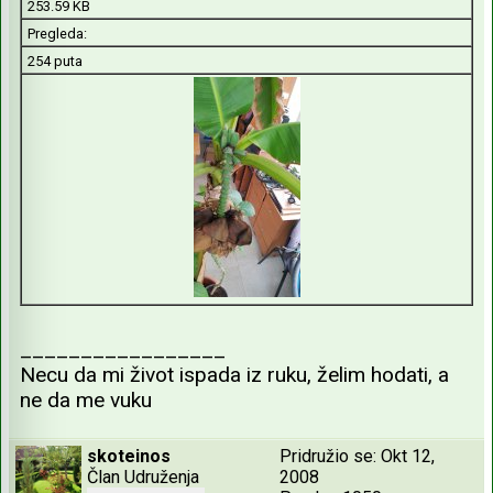
253.59 KB
Pregleda:
254 puta
_________________
Necu da mi život ispada iz ruku, želim hodati, a
ne da me vuku
skoteinos
Pridružio se: Okt 12,
Član Udruženja
2008