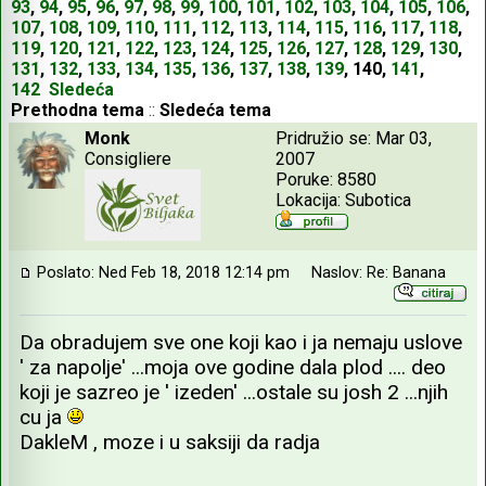
93
,
94
,
95
,
96
,
97
,
98
,
99
,
100
,
101
,
102
,
103
,
104
,
105
,
106
,
107
,
108
,
109
,
110
,
111
,
112
,
113
,
114
,
115
,
116
,
117
,
118
,
119
,
120
,
121
,
122
,
123
,
124
,
125
,
126
,
127
,
128
,
129
,
130
,
131
,
132
,
133
,
134
,
135
,
136
,
137
,
138
,
139
,
140
,
141
,
142
Sledeća
Prethodna tema
::
Sledeća tema
Monk
Pridružio se: Mar 03,
Consigliere
2007
Poruke: 8580
Lokacija: Subotica
Poslato: Ned Feb 18, 2018 12:14 pm
Naslov: Re: Banana
Da obradujem sve one koji kao i ja nemaju uslove
' za napolje' ...moja ove godine dala plod .... deo
koji je sazreo je ' izeden' ...ostale su josh 2 ...njih
cu ja
DakleM , moze i u saksiji da radja