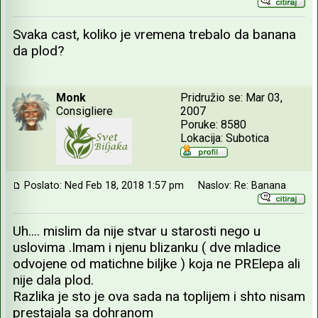
Svaka cast, koliko je vremena trebalo da banana
da plod?
Monk
Pridružio se: Mar 03,
Consigliere
2007
Poruke: 8580
Lokacija: Subotica
Poslato: Ned Feb 18, 2018 1:57 pm
Naslov: Re: Banana
Uh.... mislim da nije stvar u starosti nego u
uslovima .Imam i njenu blizanku ( dve mladice
odvojene od matichne biljke ) koja ne PRElepa ali
nije dala plod.
Razlika je sto je ova sada na toplijem i shto nisam
prestajala sa dohranom