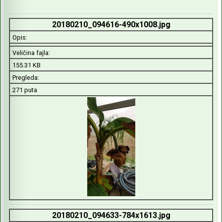
20180210_094616-490x1008.jpg
Opis:
Veličina fajla:
155.31 KB
Pregleda:
271 puta
20180210_094633-784x1613.jpg