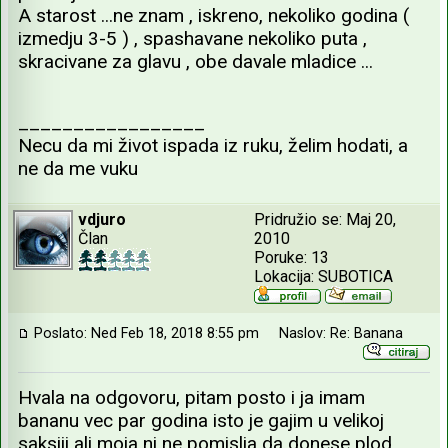
A starost ...ne znam , iskreno, nekoliko godina (
izmedju 3-5 ) , spashavane nekoliko puta ,
skracivane za glavu , obe davale mladice ...
_________________
Necu da mi život ispada iz ruku, želim hodati, a
ne da me vuku
vdjuro
Pridružio se: Maj 20,
Član
2010
Poruke: 13
Lokacija: SUBOTICA
Poslato: Ned Feb 18, 2018 8:55 pm
Naslov: Re: Banana
Hvala na odgovoru, pitam posto i ja imam
bananu vec par godina isto je gajim u velikoj
saksiji ali moja ni ne pomislja da donese plod,