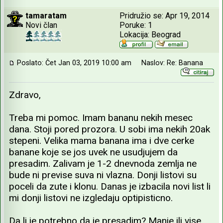
tamaratam
Pridružio se: Apr 19, 2014
Novi član
Poruke: 1
Lokacija: Beograd
Poslato: Čet Jan 03, 2019 10:00 am
Naslov: Re: Banana
Zdravo,
Treba mi pomoc. Imam bananu nekih mesec
dana. Stoji pored prozora. U sobi ima nekih 20ak
stepeni. Velika mama banana ima i dve cerke
banane koje se jos uvek ne usudjujem da
presadim. Zalivam je 1-2 dnevnoda zemlja ne
bude ni previse suva ni vlazna. Donji listovi su
poceli da zute i klonu. Danas je izbacila novi list li
mi donji listovi ne izgledaju optipisticno.
Da li je potrebno da je presadim? Manje ili vise