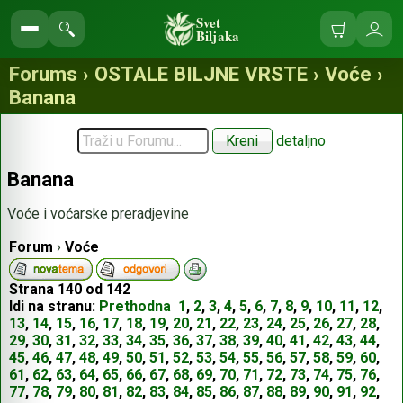
Svet
Biljaka
Korpa
Ulo
Pretraga
se
sajta
Forums › OSTALE BILJNE VRSTE › Voće ›
Banana
detaljno
Banana
Voće i voćarske preradjevine
Forum
›
Voće
Strana
140
od
142
Idi na stranu:
Prethodna
1
,
2
,
3
,
4
,
5
,
6
,
7
,
8
,
9
,
10
,
11
,
12
,
13
,
14
,
15
,
16
,
17
,
18
,
19
,
20
,
21
,
22
,
23
,
24
,
25
,
26
,
27
,
28
,
29
,
30
,
31
,
32
,
33
,
34
,
35
,
36
,
37
,
38
,
39
,
40
,
41
,
42
,
43
,
44
,
45
,
46
,
47
,
48
,
49
,
50
,
51
,
52
,
53
,
54
,
55
,
56
,
57
,
58
,
59
,
60
,
61
,
62
,
63
,
64
,
65
,
66
,
67
,
68
,
69
,
70
,
71
,
72
,
73
,
74
,
75
,
76
,
77
,
78
,
79
,
80
,
81
,
82
,
83
,
84
,
85
,
86
,
87
,
88
,
89
,
90
,
91
,
92
,