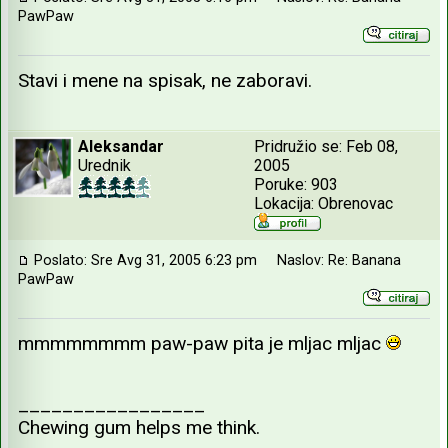
PawPaw
Stavi i mene na spisak, ne zaboravi.
Aleksandar
Pridružio se: Feb 08,
Urednik
2005
Poruke: 903
Lokacija: Obrenovac
Poslato: Sre Avg 31, 2005 6:23 pm
Naslov: Re: Banana
PawPaw
mmmmmmmm paw-paw pita je mljac mljac
_________________
Chewing gum helps me think.