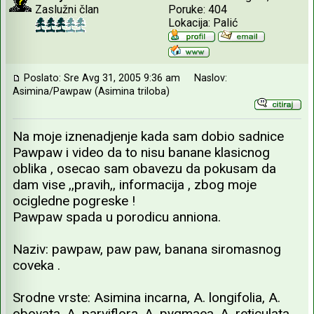
Zaslužni član
Poruke: 404
Lokacija: Palić
Poslato: Sre Avg 31, 2005 9:36 am
Naslov:
Asimina/Pawpaw (Asimina triloba)
Na moje iznenadjenje kada sam dobio sadnice
Pawpaw i video da to nisu banane klasicnog
oblika , osecao sam obavezu da pokusam da
dam vise ,,pravih,, informacija , zbog moje
ocigledne pogreske !
Pawpaw spada u porodicu anniona.
Naziv: pawpaw, paw paw, banana siromasnog
coveka .
Srodne vrste: Asimina incarna, A. longifolia, A.
obovata, A. parviflora, A. pygmaea, A. reticulata,