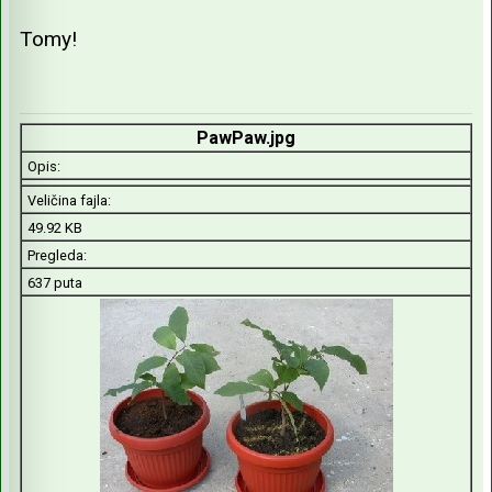
Tomy!
PawPaw.jpg
Opis:
Veličina fajla:
49.92 KB
Pregleda:
637 puta