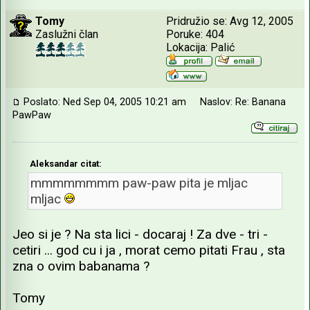
Tomy
Pridružio se: Avg 12, 2005
Zaslužni član
Poruke: 404
Lokacija: Palić
Poslato: Ned Sep 04, 2005 10:21 am
Naslov: Re: Banana
PawPaw
Aleksandar citat:
mmmmmmmm paw-paw pita je mljac
mljac
Jeo si je ? Na sta lici - docaraj ! Za dve - tri -
cetiri ... god cu i ja , morat cemo pitati Frau , sta
zna o ovim babanama ?
Tomy