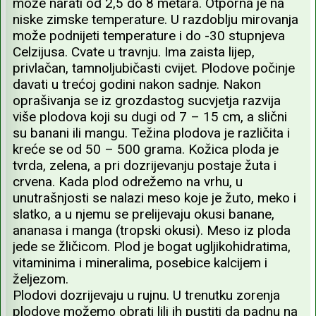
može narati od 2,5 do 8 metara. Otporna je na
niske zimske temperature. U razdoblju mirovanja
može podnijeti temperature i do -30 stupnjeva
Celzijusa. Cvate u travnju. Ima zaista lijep,
privlačan, tamnoljubičasti cvijet. Plodove počinje
davati u trećoj godini nakon sadnje. Nakon
oprašivanja se iz grozdastog sucvjetja razvija
više plodova koji su dugi od 7 – 15 cm, a slični
su banani ili mangu. Težina plodova je različita i
kreće se od 50 – 500 grama. Kožica ploda je
tvrda, zelena, a pri dozrijevanju postaje žuta i
crvena. Kada plod odrežemo na vrhu, u
unutrašnjosti se nalazi meso koje je žuto, meko i
slatko, a u njemu se prelijevaju okusi banane,
ananasa i manga (tropski okusi). Meso iz ploda
jede se žličicom. Plod je bogat ugljikohidratima,
vitaminima i mineralima, posebice kalcijem i
željezom.
Plodovi dozrijevaju u rujnu. U trenutku zorenja
plodove možemo obrati lili ih pustiti da padnu na