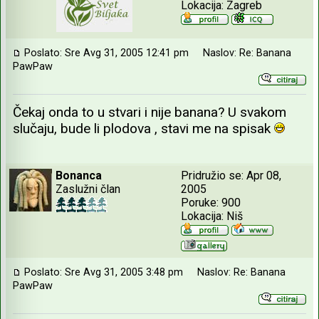
Lokacija: Zagreb
Poslato: Sre Avg 31, 2005 12:41 pm
Naslov: Re: Banana
PawPaw
Čekaj onda to u stvari i nije banana? U svakom
slučaju, bude li plodova , stavi me na spisak
Bonanca
Pridružio se: Apr 08,
Zaslužni član
2005
Poruke: 900
Lokacija: Niš
Poslato: Sre Avg 31, 2005 3:48 pm
Naslov: Re: Banana
PawPaw