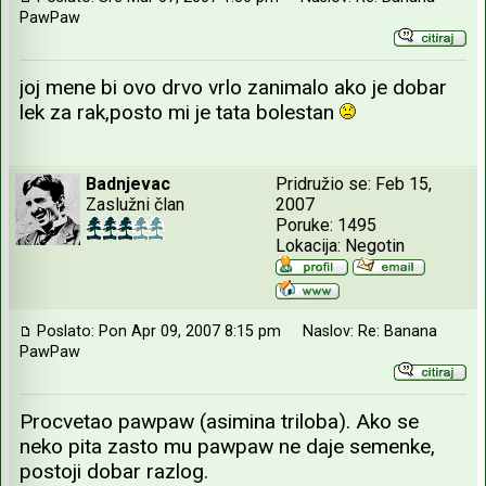
PawPaw
joj mene bi ovo drvo vrlo zanimalo ako je dobar
lek za rak,posto mi je tata bolestan
Badnjevac
Pridružio se: Feb 15,
Zaslužni član
2007
Poruke: 1495
Lokacija: Negotin
Poslato: Pon Apr 09, 2007 8:15 pm
Naslov: Re: Banana
PawPaw
Procvetao pawpaw (asimina triloba). Ako se
neko pita zasto mu pawpaw ne daje semenke,
postoji dobar razlog.