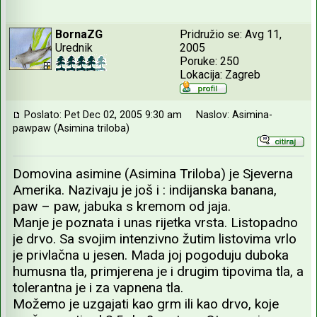
BornaZG
Pridružio se: Avg 11,
Urednik
2005
Poruke: 250
Lokacija: Zagreb
Poslato: Pet Dec 02, 2005 9:30 am
Naslov: Asimina-
pawpaw (Asimina triloba)
Domovina asimine (Asimina Triloba) je Sjeverna
Amerika. Nazivaju je još i : indijanska banana,
paw – paw, jabuka s kremom od jaja.
Manje je poznata i unas rijetka vrsta. Listopadno
je drvo. Sa svojim intenzivno žutim listovima vrlo
je privlačna u jesen. Mada joj pogoduju duboka
humusna tla, primjerena je i drugim tipovima tla, a
tolerantna je i za vapnena tla.
Možemo je uzgajati kao grm ili kao drvo, koje