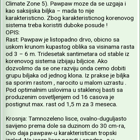
Climate Zone 5). Pawpaw moze da se uzgaja i
kao saksijska biljka – mada to nije
karakteristicno. Zbog karakteristicnog korenovog
sistema treba koristiti duboke posude !
OPIS:
Rast: Pawpaw je listopadno drvo, obicno sa
uskom krunom kupastog oblika sa visinama rasta
od 3 – 6 m. Tridesetak santimetara od stable iz
korenovog sistema izbijaju biljcice. Ako
dozvolimo da se one razviju onda cemo dobiti
grupu biljaka od jednog klona. Iz prakse je biljka
sa sporim rastom , narocito u malom uzrastu .
Pod optimalnim uslovima u staklenoj basti sa
produzenim osvetljenjem od 16 casova je
postignut max. rast od 1,5 m za 3 meseca.
Krosnja: Tamnozeleno lisce, ovalno-duguljasto
savijeno prema dole sa duzinom do 30 cm-ra,
Ovo daja pawpaw-u karakteristican tropski