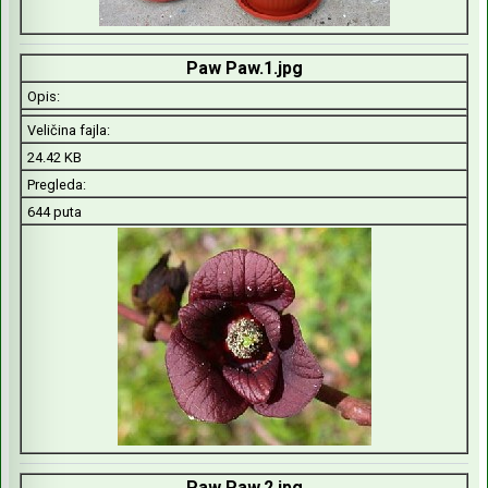
Paw Paw.1.jpg
Opis:
Veličina fajla:
24.42 KB
Pregleda:
644 puta
Paw Paw.2.jpg