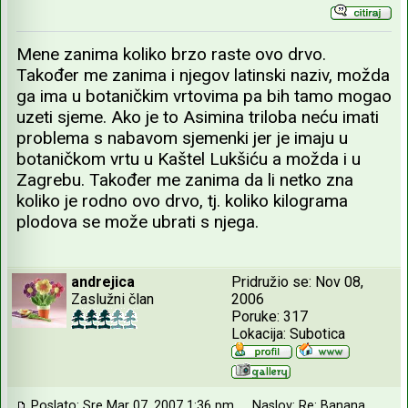
Mene zanima koliko brzo raste ovo drvo.
Također me zanima i njegov latinski naziv, možda
ga ima u botaničkim vrtovima pa bih tamo mogao
uzeti sjeme. Ako je to Asimina triloba neću imati
problema s nabavom sjemenki jer je imaju u
botaničkom vrtu u Kaštel Lukšiću a možda i u
Zagrebu. Također me zanima da li netko zna
koliko je rodno ovo drvo, tj. koliko kilograma
plodova se može ubrati s njega.
andrejica
Pridružio se: Nov 08,
Zaslužni član
2006
Poruke: 317
Lokacija: Subotica
Poslato: Sre Mar 07, 2007 1:36 pm
Naslov: Re: Banana