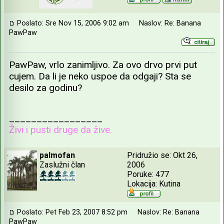
Poslato: Sre Nov 15, 2006 9:02 am
Naslov: Re: Banana
PawPaw
PawPaw, vrlo zanimljivo. Za ovo drvo prvi put
cujem. Da li je neko uspoe da odgaji? Sta se
desilo za godinu?
_________________
Živi i pusti druge da žive.
palmofan
Pridružio se: Okt 26,
Zaslužni član
2006
Poruke: 477
Lokacija: Kutina
Poslato: Pet Feb 23, 2007 8:52 pm
Naslov: Re: Banana
PawPaw