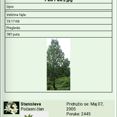
Opis:
Veličina fajla:
19.17 KB
Pregleda:
787 puta
Stanislava
Pridružio se: Maj 07,
Počasni član
2005
Poruke: 2445