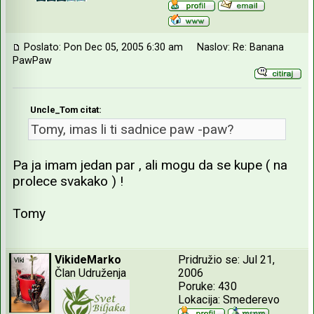
Poslato: Pon Dec 05, 2005 6:30 am
Naslov: Re: Banana
PawPaw
Uncle_Tom citat:
Tomy, imas li ti sadnice paw -paw?
Pa ja imam jedan par , ali mogu da se kupe ( na
prolece svakako ) !
Tomy
VikideMarko
Pridružio se: Jul 21,
Član Udruženja
2006
Poruke: 430
Lokacija: Smederevo