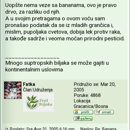
Uopšte nema veze sa bananama, ovo je pravo
drvo, za razliku od njih.
A u svojim pretragama o ovom voću sam
pronašao podatak da se iz mladih grančica i,
mislim, pupoljaka cvetova, dobija lek protiv raka,
a takođe sadrže i veoma moćan prirodni pesticid.
_________________
Mnogo suptropskih biljaka se može gajiti u
kontinentalnim uslovima
Fatka
Pridružio se: Mar 20,
Član Udruženja
2005
Poruke: 4868
Lokacija:
Gracanica/Bosna
Poslato: Sre Avg 31, 2005 6:16 pm
Naslov: Re: Banana