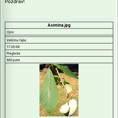
Pozdrav!
Asimina.jpg
Opis:
Veličina fajla:
17.05 KB
Pregleda:
660 puta