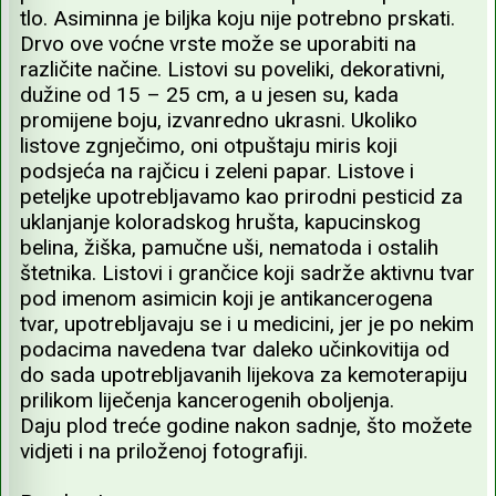
tlo. Asiminna je biljka koju nije potrebno prskati.
Drvo ove voćne vrste može se uporabiti na
različite načine. Listovi su poveliki, dekorativni,
dužine od 15 – 25 cm, a u jesen su, kada
promijene boju, izvanredno ukrasni. Ukoliko
listove zgnječimo, oni otpuštaju miris koji
podsjeća na rajčicu i zeleni papar. Listove i
peteljke upotrebljavamo kao prirodni pesticid za
uklanjanje koloradskog hrušta, kapucinskog
belina, žiška, pamučne uši, nematoda i ostalih
štetnika. Listovi i grančice koji sadrže aktivnu tvar
pod imenom asimicin koji je antikancerogena
tvar, upotrebljavaju se i u medicini, jer je po nekim
podacima navedena tvar daleko učinkovitija od
do sada upotrebljavanih lijekova za kemoterapiju
prilikom liječenja kancerogenih oboljenja.
Daju plod treće godine nakon sadnje, što možete
vidjeti i na priloženoj fotografiji.