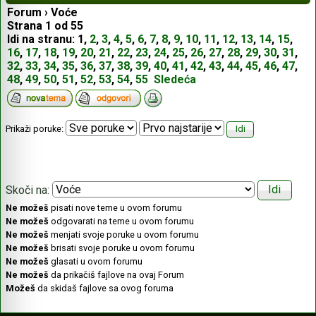
Forum
›
Voće
Strana
1
od
55
Idi na stranu:
1
,
2
,
3
,
4
,
5
,
6
,
7
,
8
,
9
,
10
,
11
,
12
,
13
,
14
,
15
,
16
,
17
,
18
,
19
,
20
,
21
,
22
,
23
,
24
,
25
,
26
,
27
,
28
,
29
,
30
,
31
,
32
,
33
,
34
,
35
,
36
,
37
,
38
,
39
,
40
,
41
,
42
,
43
,
44
,
45
,
46
,
47
,
48
,
49
,
50
,
51
,
52
,
53
,
54
,
55
Sledeća
Prikaži poruke:
Skoči na:
Ne možeš
pisati nove teme u ovom forumu
Ne možeš
odgovarati na teme u ovom forumu
Ne možeš
menjati svoje poruke u ovom forumu
Ne možeš
brisati svoje poruke u ovom forumu
Ne možeš
glasati u ovom forumu
Ne možeš
da prikačiš fajlove na ovaj Forum
Možeš
da skidaš fajlove sa ovog foruma