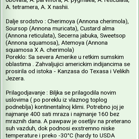
A. tetramera, A. X nashii.
Dalje srodstvo : Cherimoya (Annona cherimola),
Soursop (Annona muricata), Custard alma
(Annona reticulata), Secerna jabuka, Sweetsop
(Annona squamosa), Atemoya (Annona
squamosa X A. cherimola)
Poreklo: Sa severa Amerike u retkim sumskim
oblastima . Zahvaljujici americkim indijancima se
prosirila od istoka - Kanzasa do Texasa i Velikih
Jezera.
Prilagodjavanje : Biljka se prilagodila novim
uslovima ( po poreklu iz vlaznog toplog
podneblja) kontinentalnoj klimi. Potrebno joj je
najmanje 400 sati mraza i najmanje 160 bez
mraznih dana. A pawpaw je osetljiv na preterano
suh vazduh, dok podnosi exstremno niske
temperature i preko -30°C (hardy to USDA