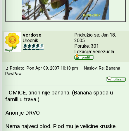
verdoso
Pridružio se: Jan 18,
Urednik
2005
Poruke: 301
Lokacija: venezuela
Poslato: Pon Apr 09, 2007 10:18 pm
Naslov: Re: Banana
PawPaw
TOMICE, anon nije banana. (Banana spada u
familiju trava.)
Anon je DRVO.
Nema najveci plod. Plod mu je velicine kruske.