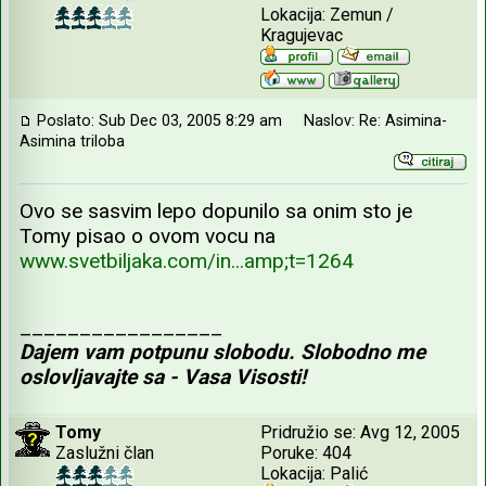
Lokacija: Zemun /
Kragujevac
Poslato: Sub Dec 03, 2005 8:29 am
Naslov: Re: Asimina-
Asimina triloba
Ovo se sasvim lepo dopunilo sa onim sto je
Tomy pisao o ovom vocu na
www.svetbiljaka.com/in...amp;t=1264
_________________
Dajem vam potpunu slobodu. Slobodno me
oslovljavajte sa - Vasa Visosti!
Tomy
Pridružio se: Avg 12, 2005
Zaslužni član
Poruke: 404
Lokacija: Palić