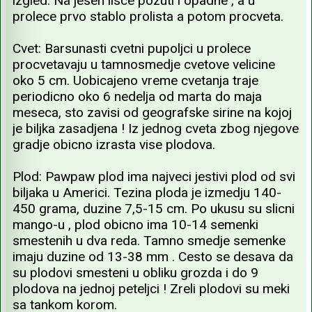
izgled. Na jesen lisce pozuti i opadne , a u
prolece prvo stablo prolista a potom procveta.
Cvet: Barsunasti cvetni pupoljci u prolece
procvetavaju u tamnosmedje cvetove velicine
oko 5 cm. Uobicajeno vreme cvetanja traje
periodicno oko 6 nedelja od marta do maja
meseca, sto zavisi od geografske sirine na kojoj
je biljka zasadjena ! Iz jednog cveta zbog njegove
gradje obicno izrasta vise plodova.
Plod: Pawpaw plod ima najveci jestivi plod od svi
biljaka u Americi. Tezina ploda je izmedju 140-
450 grama, duzine 7,5-15 cm. Po ukusu su slicni
mango-u , plod obicno ima 10-14 semenki
smestenih u dva reda. Tamno smedje semenke
imaju duzine od 13-38 mm . Cesto se desava da
su plodovi smesteni u obliku grozda i do 9
plodova na jednoj peteljci ! Zreli plodovi su meki
sa tankom korom.