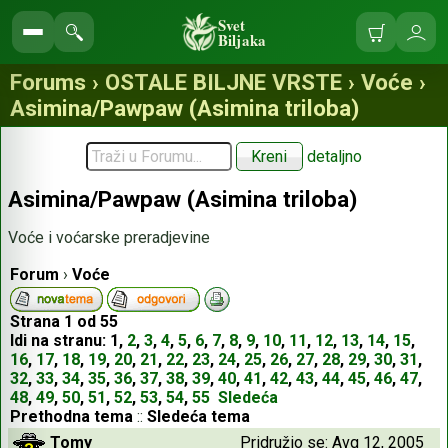
Svet
Biljaka
Korpa
Ulo
Pretraga
se
sajta
Forums › OSTALE BILJNE VRSTE › Voće ›
Asimina/Pawpaw (Asimina triloba)
detaljno
Asimina/Pawpaw (Asimina triloba)
Voće i voćarske preradjevine
Forum
›
Voće
Strana
1
od
55
Idi na stranu:
1
,
2
,
3
,
4
,
5
,
6
,
7
,
8
,
9
,
10
,
11
,
12
,
13
,
14
,
15
,
16
,
17
,
18
,
19
,
20
,
21
,
22
,
23
,
24
,
25
,
26
,
27
,
28
,
29
,
30
,
31
,
32
,
33
,
34
,
35
,
36
,
37
,
38
,
39
,
40
,
41
,
42
,
43
,
44
,
45
,
46
,
47
,
48
,
49
,
50
,
51
,
52
,
53
,
54
,
55
Sledeća
Prethodna tema
::
Sledeća tema
Tomy
Pridružio se: Avg 12, 2005