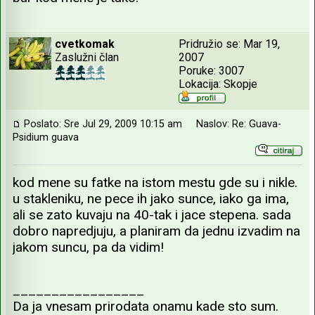
cvetkomak
Pridružio se: Mar 19,
Zaslužni član
2007
Poruke: 3007
Lokacija: Skopje
Poslato: Sre Jul 29, 2009 10:15 am
Naslov: Re: Guava-
Psidium guava
kod mene su fatke na istom mestu gde su i nikle.
u stakleniku, ne pece ih jako sunce, iako ga ima,
ali se zato kuvaju na 40-tak i jace stepena. sada
dobro napredjuju, a planiram da jednu izvadim na
jakom suncu, pa da vidim!
_________________
Da ja vnesam prirodata onamu kade sto sum.