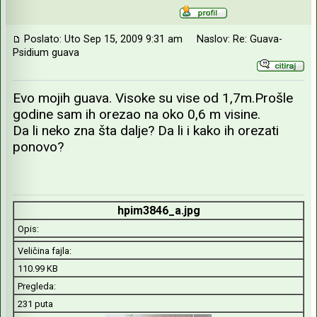
Poslato: Uto Sep 15, 2009 9:31 am
Naslov: Re: Guava-
Psidium guava
Evo mojih guava. Visoke su vise od 1,7m.Prošle
godine sam ih orezao na oko 0,6 m visine.
Da li neko zna šta dalje? Da li i kako ih orezati
ponovo?
hpim3846_a.jpg
Opis:
Veličina fajla:
110.99 KB
Pregleda:
231 puta