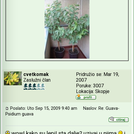
cvetkomak
Pridružio se: Mar 19,
Zaslužni član
2007
Poruke: 3007
Lokacija: Skopje
Poslato: Uto Sep 15, 2009 9:40 am
Naslov: Re: Guava-
Psidium guava
wow! kako su lepi! sta dalje? uzivaj u njima
i