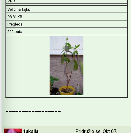
Opis:
Veličina fajla:
98.81 KB
Pregleda:
222 puta
_________________
fuksija
Pridružio se: Okt 07,