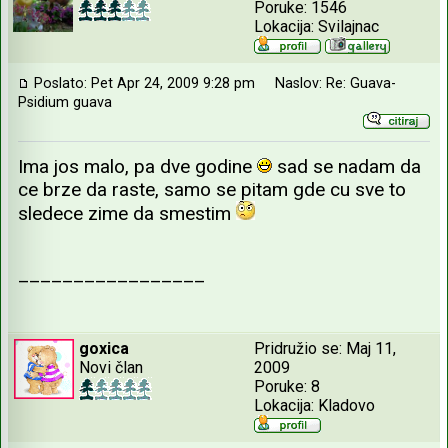
Poruke: 1546
Lokacija: Svilajnac
Poslato: Pet Apr 24, 2009 9:28 pm
Naslov: Re: Guava-
Psidium guava
Ima jos malo, pa dve godine
sad se nadam da
ce brze da raste, samo se pitam gde cu sve to
sledece zime da smestim
_________________
goxica
Pridružio se: Maj 11,
Novi član
2009
Poruke: 8
Lokacija: Kladovo