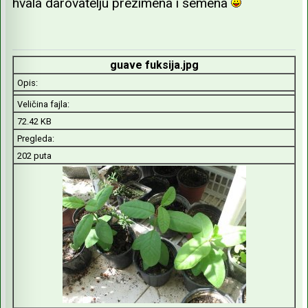
hvala darovatelju prezimena i semena
guave fuksija.jpg
Opis:
Veličina fajla:
72.42 KB
Pregleda:
202 puta