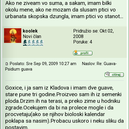
Ako ne ziveam vo suma, a sakam, imam bilki
okolu mene, ako ne mozam da slusam ptici vo
urbanata skopska dzungla, imam ptici vo stanot...
koolek
Pridružio se: Okt 02,
Novi član
2008
Poruke: 4
Poslato: Sre Sep 09, 2009 10:27 am
Naslov: Re: Guava-
Psidium guava
Goxice, i ja sam iz Kladova i imam dve guave,
stare pune tri godine.Proizveo sam ih iz semenki
ploda.Drzim ih na terasi, a preko zime u hodniku
zgrade.Ocekujem da bi na prolece mogle i da
procvetaju(ako se njihov bioloski kalendar
poklapa sa nasim).Probacu uskoro i neku sliku da
postavim.