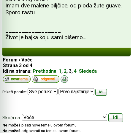
Imam dve malene biljčice, od ploda žute guave.
Sporo rastu.
_________________
Život je bajka koju sami pišemo...
Forum
›
Voće
Strana
3
od
4
Idi na stranu:
Prethodna
1
,
2
,
3
,
4
Sledeća
Prikaži poruke:
Skoči na:
Ne možeš
pisati nove teme u ovom forumu
Ne možeš
odgovarati na teme u ovom forumu