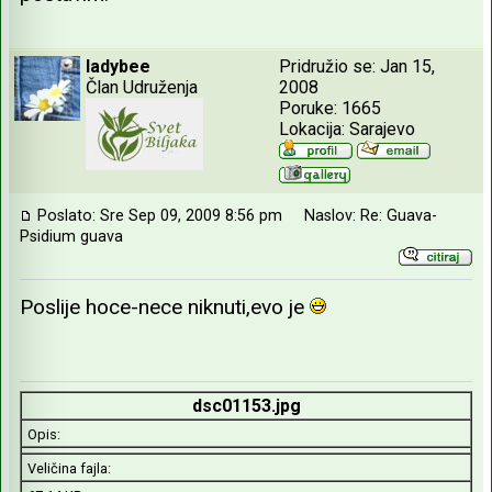
ladybee
Pridružio se: Jan 15,
Član Udruženja
2008
Poruke: 1665
Lokacija: Sarajevo
Poslato: Sre Sep 09, 2009 8:56 pm
Naslov: Re: Guava-
Psidium guava
Poslije hoce-nece niknuti,evo je
dsc01153.jpg
Opis:
Veličina fajla: