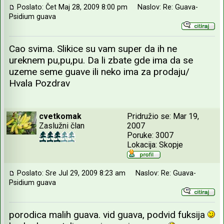
Poslato: Čet Maj 28, 2009 8:00 pm
Naslov: Re: Guava-
Psidium guava
Cao svima. Slikice su vam super da ih ne
ureknem pu,pu,pu. Da li zbate gde ima da se
uzeme seme guave ili neko ima za prodaju/
Hvala Pozdrav
cvetkomak
Pridružio se: Mar 19,
Zaslužni član
2007
Poruke: 3007
Lokacija: Skopje
Poslato: Sre Jul 29, 2009 8:23 am
Naslov: Re: Guava-
Psidium guava
porodica malih guava. vid guava, podvid fuksija