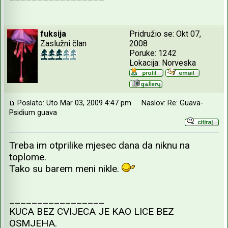
fuksija
Pridružio se: Okt 07,
Zaslužni član
2008
Poruke: 1242
Lokacija: Norveska
Poslato: Uto Mar 03, 2009 4:47 pm
Naslov: Re: Guava-
Psidium guava
Treba im otprilike mjesec dana da niknu na
toplome.
Tako su barem meni nikle.
_________________
KUCA BEZ CVIJECA JE KAO LICE BEZ
OSMJEHA.