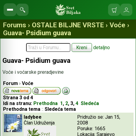
Svet
Biljaka
Korpa
Ulo
Pretraga
se
sajta
Forums › OSTALE BILJNE VRSTE › Voće ›
Guava- Psidium guava
detaljno
Guava- Psidium guava
Voće i voćarske preradjevine
Forum
›
Voće
Strana
3
od
4
Idi na stranu:
Prethodna
1
,
2
,
3
,
4
Sledeća
Prethodna tema
::
Sledeća tema
ladybee
Pridružio se: Jan 15,
Član Udruženja
2008
Poruke: 1665
Lokacija: Sarajevo