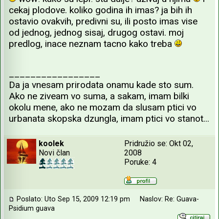
cekaj plodove. koliko godina ih imas? ja bih ih
ostavio ovakvih, predivni su, ili posto imas vise
od jednog, jednog sisaj, drugog ostavi. moj
predlog, inace neznam tacno kako treba
_________________
Da ja vnesam prirodata onamu kade sto sum.
Ako ne ziveam vo suma, a sakam, imam bilki
okolu mene, ako ne mozam da slusam ptici vo
urbanata skopska dzungla, imam ptici vo stanot...
koolek
Pridružio se: Okt 02,
Novi član
2008
Poruke: 4
Poslato: Uto Sep 15, 2009 12:19 pm
Naslov: Re: Guava-
Psidium guava