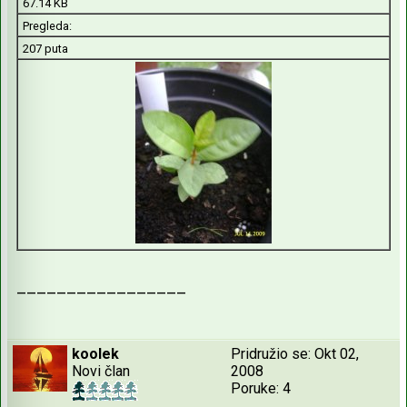
67.14 KB
Pregleda:
207 puta
_________________
koolek
Pridružio se: Okt 02,
Novi član
2008
Poruke: 4