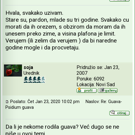
Hvala, svakako uzivam.
Stare su, pardon, mlade su tri godine. Svakako cu
morati da ih orezem, s obzirom da moram da ih
unesem preko zime, a visina plafona je limit.
Verujem (ili zelim da verujem ) da bi naredne
godine mogle i da procvetaju.
soja
Pridružio se: Jan 23,
Urednik
2007
Poruke: 6092
Lokacija: Novi Sad
Poslato: Čet Jan 23, 2020 10:02 pm
Naslov: Re: Guava-
Psidium guava
Da li je nekome rodila guava? Već dugo se ne
piše u ovoj temi...