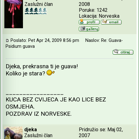
Zaslužni član
2008
Poruke: 1242
Lokacija: Norveska
Poslato: Pet Apr 24, 2009 8:56 pm
Naslov: Re: Guava-
Psidium guava
Djeka, prekrasna ti je guava!
Koliko je stara?
_________________
KUCA BEZ CVIJECA JE KAO LICE BEZ
OSMJEHA.
POZDRAV IZ NORVESKE.
djeka
Pridružio se: Maj 02,
Zaslužni član
2007