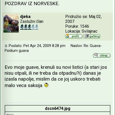
POZDRAV IZ NORVESKE.
djeka
Pridružio se: Maj 02,
Zaslužni član
2007
Poruke: 1546
Lokacija: Svilajnac
Poslato: Pet Apr 24, 2009 8:28 pm
Naslov: Re: Guava-
Psidium guava
Evo moje guave, krenuli su novi listici (a stari jos
nisu otpali, ili ne treba da otpadnu?i) danas je
izasla napolje, mislim da ce joj uskoro trebati
malo veca saksija
dscn6474.jpg