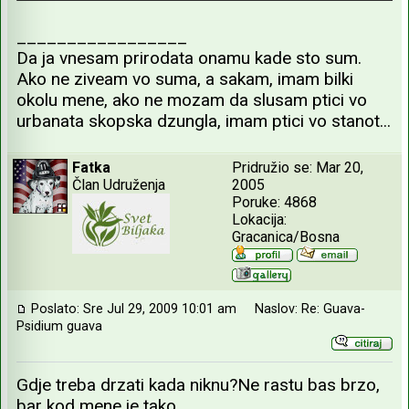
_________________
Da ja vnesam prirodata onamu kade sto sum.
Ako ne ziveam vo suma, a sakam, imam bilki
okolu mene, ako ne mozam da slusam ptici vo
urbanata skopska dzungla, imam ptici vo stanot...
Fatka
Pridružio se: Mar 20,
Član Udruženja
2005
Poruke: 4868
Lokacija:
Gracanica/Bosna
Poslato: Sre Jul 29, 2009 10:01 am
Naslov: Re: Guava-
Psidium guava
Gdje treba drzati kada niknu?Ne rastu bas brzo,
bar kod mene je tako.