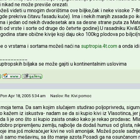
i nikad ne može previše orezati.
žeš videti u mnogim dvorištima ove biljke,čak i neke visoke 7-8m
,gde prekriva čitavu fasadu kuće). Ima i nekih manjih zasada po ik
 ima i jedan od nekih dvadesetak ara sa desne strane puta za Mate
i od vrste i sorte od druge do četvrte godine).U rasadniku Kivi&
godina stare obične kivije koji daju oko 100kg plodova po biljci(n
še o vrstama i sortama možeš naći na
suptropia.4t.com
a onda id
__________
tropskih biljaka se može gajiti u kontinentalnim uslovima
 Pon Apr 18, 2005 5:34 am
Naslov: Re: Kivi pomoc
moja tema. Da sam kojim slučajem studirao poljoprivredu, sigurno
to kažem iz iskustva- nadam se da si kupio kivi iz Vlasotinca, je
da li je ono što si kupio zaista onako kako je rekao prodavac. Ml
dobro pripremljenu zemlju, najbolje da dodaš humus od glista, nik
oje ima još mokraće,jer kivi ne voli amonijak. Možeš posle sadn
ali samo mešavinu, sa što manje azota.Posadi ga na osunčanom me