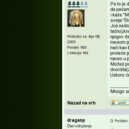
Pa to je 
da pečemo
i kaže "M
svinje."Št
Još nešto
tačno),ki
njegov it
Pridružio se: Apr 08,
mesom plo
2005
naći kao 
Poruke: 900
proleće p
Lokacija: Niš
naveo u p
Možeš pog
dvorišta(
Uskoro ću
_______
Mnogo sup
Nazad na vrh
draganp
Poslato:
Član Udruženja