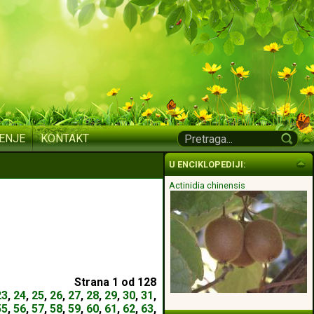
ENJE
KONTAKT
U ENCIKLOPEDIJI:
Actinidia chinensis
Strana
1
od
128
23
,
24
,
25
,
26
,
27
,
28
,
29
,
30
,
31
,
55
,
56
,
57
,
58
,
59
,
60
,
61
,
62
,
63
,