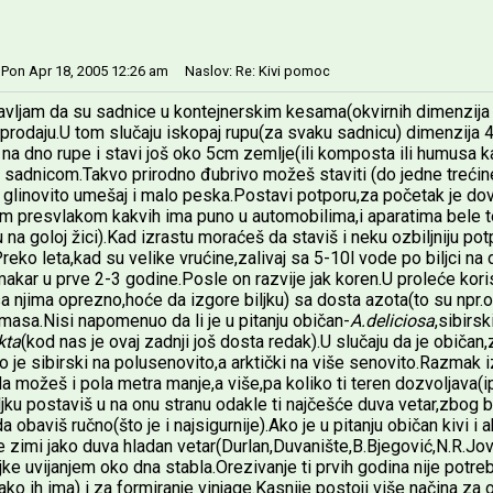
 Pon Apr 18, 2005 12:26 am
Naslov: Re: Kivi pomoc
avljam da su sadnice u kontejnerskim kesama(okvirnih dimenzi
 prodaju.U tom slučaju iskopaj rupu(za svaku sadnicu) dimenzi
i na dno rupe i stavi još oko 5cm zemlje(ili komposta ili humusa ka
a sadnicom.Takvo prirodno đubrivo možeš staviti (do jedne trećine
 glinovito umešaj i malo peska.Postavi potporu,za početak je dovol
m presvlakom kakvih ima puno u automobilima,i aparatima bele tehn
 na goloj žici).Kad izrastu moraćeš da staviš i neku ozbiljniju po
Preko leta,kad su velike vrućine,zalivaj sa 5-10l vode po biljci n
makar u prve 2-3 godine.Posle on razvije jak koren.U proleće koris
a njima oprezno,hoće da izgore biljku) sa dosta azota(to su npr.o
masa.Nisi napomenuo da li je u pitanju običan-
A.deliciosa
,sibirsk
kta
(kod nas je ovaj zadnji još dosta redak).U slučaju da je običa
 je sibirski na polusenovito,a arktički na više senovito.Razmak i
 možeš i pola metra manje,a više,pa koliko ti teren dozvoljava(ip
jku postaviš u na onu stranu odakle ti najčešće duva vetar,zbog 
a obaviš ručno(što je i najsigurnije).Ako je u pitanju običan kivi i
 zimi jako duva hladan vetar(Durlan,Duvanište,B.Bjegović,N.R.Jov
iljke uvijanjem oko dna stabla.Orezivanje ti prvih godina nije pot
ako ih ima) i za formiranje vinjage.Kasnije postoji više načina za