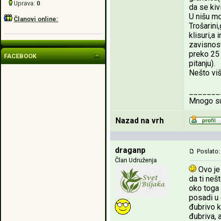
Uprava:
0
da se kiv
U nišu mo
Članovi online:
Trošarini
klisuri,a
zavisnost
preko 25 
FACEBOOK
pitanju).
Nešto vi
_______
Mnogo sup
Nazad na vrh
draganp
Poslato:
Član Udruženja
Ovo je 
da ti neš
oko toga 
posadi u 
đubrivo k
đubriva, 