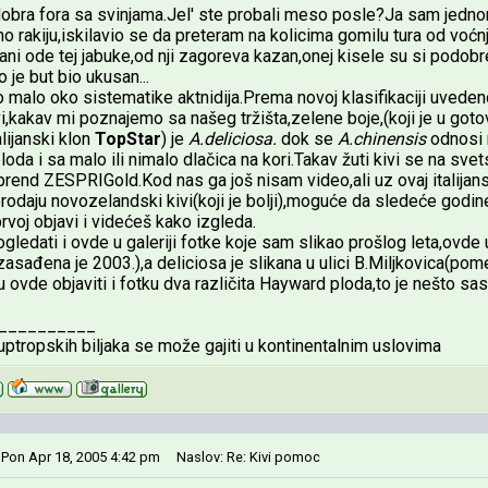
dobra fora sa svinjama.Jel' ste probali meso posle?Ja sam jedno
 rakiju,iskilavio se da preteram na kolicima gomilu tura od voć
ani ode tej jabuke,od nji zagoreva kazan,onej kisele su si podob
o je but bio ukusan...
 malo oko sistematike aktnidija.Prema novoj klasifikaciji uvedenoj
vi,kakav mi poznajemo sa našeg tržišta,zelene boje,(koji je u go
alijanski klon
TopStar
) je
A.deliciosa.
dok se
A.chinensis
odnosi 
da i sa malo ili nimalo dlačica na kori.Takav žuti kivi se na sv
brend ZESPRIGold.Kod nas ga još nisam video,ali uz ovaj italijan
rodaju novozelandski kivi(koji je bolji),moguće da sledeće godine
rvoj objavi i videćeš kako izgleda.
ledati i ovde u galeriji fotke koje sam slikao prošlog leta,ovde 
zasađena je 2003.),a deliciosa je slikana u ulici B.Miljkovica(pom
 ovde objaviti i fotku dva različita Hayward ploda,to je nešto s
__________
tropskih biljaka se može gajiti u kontinentalnim uslovima
 Pon Apr 18, 2005 4:42 pm
Naslov: Re: Kivi pomoc