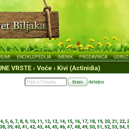
RUMI
ENCIKLOPEDIJA
IMENIK
PRODAVNICA
UDRUZ
E VRSTE › Voće › Kivi (Actinidia)
detaljno
,
4
,
5
,
6
,
7
,
8
,
9
,
10
,
11
,
12
,
13
,
14
,
15
,
16
,
17
,
18
,
19
,
20
,
21
,
22
,
38
,
39
,
40
,
41
,
42
,
43
,
44
,
45
,
46
,
47
,
48
,
49
,
50
,
51
,
52
,
53
,
54
,