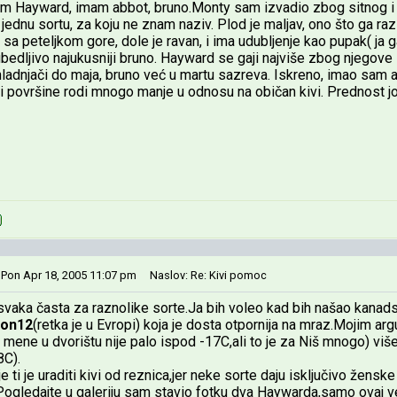
m Hayward, imam abbot, bruno.Monty sam izvadio zbog sitnog i 
jednu sortu, za koju ne znam naziv. Plod je maljav, ono što ga raz
, sa peteljkom gore, dole je ravan, i ima udubljenje kao pupak( ja
ubedljivo najukusniji bruno. Hayward se gaji najviše zbog njego
hladnjači do maja, bruno već u martu sazreva. Iskreno, imao sam ar
ci površine rodi mnogo manje u odnosu na običan kivi. Prednost jo
 Pon Apr 18, 2005 11:07 pm
Naslov: Re: Kivi pomoc
vaka časta za raznolike sorte.Ja bih voleo kad bih našao kanad
ton12
(retka je u Evropi) koja je dosta otpornija na mraz.Mojim ar
mene u dvorištu nije palo ispod -17C,ali to je za Niš mnogo) više
8C).
je ti je uraditi kivi od reznica,jer neke sorte daju isključivo žensk
ogledajte u galeriju sam stavio fotku dva Haywarda,samo ovaj v