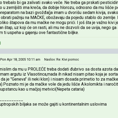
o trebalo bi ga zalivati svako veče. Ne treba ga prskati pesticid
ko u zemljišti ima kreča, da dobije hlorozu, odnosno da mu lišće p
 preparatom na bazi gvožđa(ja imam u dvorišu sedam kivija, svak
brati pažnju na MAČKE, obožavaju da pojedu stablo do zemlje. Da
oliko štapova da mu mačke ne mogu prići. I još šta je važno kivi j
an štap, uz koji će on rasti, ali mu ne dozvoli da se uvija, nego g
im ti uspeha u gajenju ove fantastične biljke.
 Pon Apr 18, 2005 10:11 am
Naslov: Re: Kivi pomoc
islim da mu u PROLEĆE treba dodati đubrivo sa dosta azota da b
mam argutu iz Vlasotinca,mada ih nikad nisam pitao koja je sort
 da je "Geneva" ili neki klon) i nisam dosada primetio to za mačk
).Poznato mi je da mačke vole da jedu lišće A.kolomikta i naroči
upstancu kao u mačjoj metvici(Nepeta cataria)
__________
tropskih biljaka se može gajiti u kontinentalnim uslovima