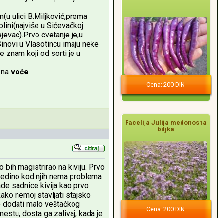
(u ulici B.Miljković,prema
olini(najviše u Sićevačkoj
jevac).Prvo cvetanje je,u
Sinovi u Vlasotincu imaju neke
e znam koji od sorti je u
i na
voće
Cena: 200 DIN
Facelija Julija medonosna
biljka
 bih magistrirao na kiviju. Prvo
r jedino kod njih nema problema
ade sadnice kivija kao prvo
ako nemoj stavljati stajsko
je dodati malo veštačkog
Cena: 200 DIN
stu, dosta ga zalivaj, kada je