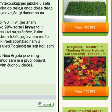
m,tako,skupljao jabuke u selu
njaka do sela,a onda dođe deda
re,a ovej,će gi dadnemo na
 '90. ili 91.(ne znam
tovo 99% sorte
Hayward
ili
Cena: 400 DIN
na kivi sa,najčešće, žutim
etskom tržištu,uglavnom može
ski reeksport,kad nam u
 uleti.Pogledaj na sajt koji sam
Dragoljub - Nasturtium
Climbing Gleam Hybrids
(40 semenki) Tropaeolum
u Nišu.Arguta je iz mog
Majus
enuo sam je u prvoj objavi).
asvim čudno,videćeš.
Cena: 170 DIN
Alyssum Royal Carpet