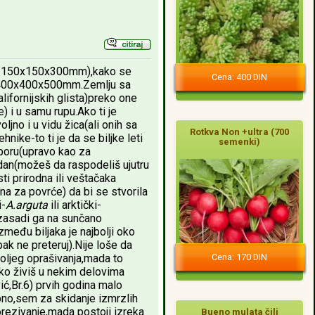
ja 150x150x300mm),kako se
Cena: 400 DIN
ja 400x400x500mm.Zemlju sa
lifornijskih glista)preko one
) i u samu rupu.Ako ti je
jno i u vidu žica(ali onih sa
Rotkva Non +ultra (700
ike-to ti je da se biljke leti
semenki)
tporu(upravo kao za
a dan(možeš da raspodeliš ujutru
ti prirodna ili veštačaka
na za povrće) da bi se stvorila
i-
A.arguta
ili arktički-
n,zasadi ga na sunčano
zmeđu biljaka je najbolji oko
ak ne preteruj).Nije loše da
Cena: 170 DIN
boljeg oprašivanja,mada to
 ako živiš u nekim delovima
ić,Br.6) prvih godina malo
rebno,sem za skidanje izmrzlih
 orezivanje,mada postoji izreka
Bueno mulata čili