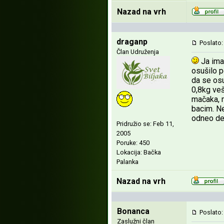
Nazad na vrh
draganp
Poslato:
Član Udruženja
Ja imam
osušilo p
da se osu
0,8kg veš
mačaka, m
bacim. N
odneo ded
Pridružio se: Feb 11,
2005
Poruke: 450
Lokacija: Bačka
Palanka
Nazad na vrh
Bonanca
Poslato:
Zaslužni član