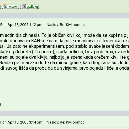
 Pon Apr 18, 2005 1:12 pm
Naslov: Re: Kivi pomoc
 actinidia chinesis. To je običan kivi, koji može da se kupi na pij
osle dodavanja KAN-a. Znam da mi je rasadničar iz Trstenika rek
ši. Ja zato ne eksperimentišem, pod stablo svake jeseni dodam 2
tačkog đubreta ( Cropcare), i rađa odlično, bez problema, uz redo
eni su pojele dva kivija, najbolja je scena kada orežem kivi, i t
ekada i pet mačaka dođe da miriše grane, kao drogirane su. Jed
i suvog lišća da proba da da svinjama, prvo pojedu lišće, a onda l
 Pon Apr 18, 2005 3:14 pm
Naslov: Re: Kivi pomoc