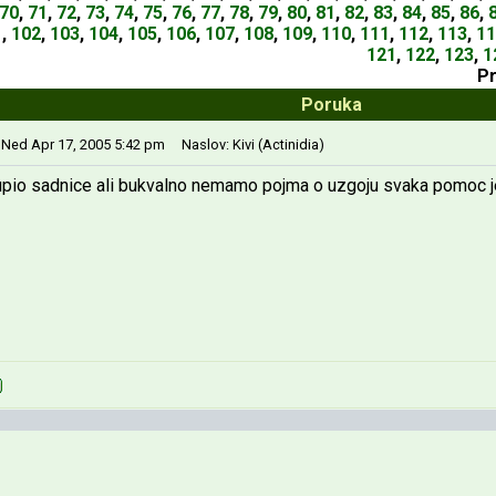
70
,
71
,
72
,
73
,
74
,
75
,
76
,
77
,
78
,
79
,
80
,
81
,
82
,
83
,
84
,
85
,
86
,
1
,
102
,
103
,
104
,
105
,
106
,
107
,
108
,
109
,
110
,
111
,
112
,
113
,
11
121
,
122
,
123
,
1
P
Poruka
 Ned Apr 17, 2005 5:42 pm
Naslov: Kivi (Actinidia)
kupio sadnice ali bukvalno nemamo pojma o uzgoju svaka pomoc j