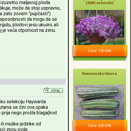
izuzetno maljavog ploda.
(3000 semenki)
likuje, može da stoji uspravno,
 ga zato zovem "pupčasti").
ve sposobnosti da mogu da se
gutu, plodovi jesu ukusni, ali
j je veća otpornost na zimu.
Cena: 190 DIN
Romanesko tikvica
sku selekciju Haywarda
gutama se čini ova opaka
 prija nego prošla blaga(kod
e ili muške jedinke od
Cena: 200 DIN
eći zpvu ovde