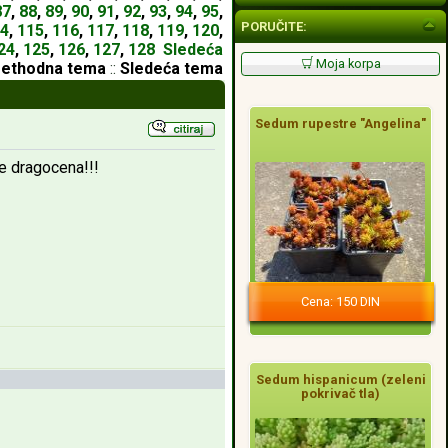
87
,
88
,
89
,
90
,
91
,
92
,
93
,
94
,
95
,
PORUČITE:
4
,
115
,
116
,
117
,
118
,
119
,
120
,
24
,
125
,
126
,
127
,
128
Sledeća
Moja korpa
rethodna tema
::
Sledeća tema
Sedum rupestre "Angelina"
e dragocena!!!
Cena: 150 DIN
Sedum hispanicum (zeleni
pokrivač tla)