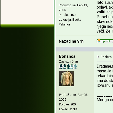
leto sušn
Pridružio se: Feb 11,
pojavi, a
2005
zaliti sa
Poruke: 450
Posebno o
Lokacija: Bačka
stavi nek
Palanka
njega jed
veži. Žel
Nazad na vrh
Bonanca
Poslato:
Zaslužni član
Dragane,m
masa.Ja i
rekao bih
ima dosta
izvesnu s
_______
Pridružio se: Apr 08,
Mnogo sup
2005
Poruke: 900
Lokacija: Niš