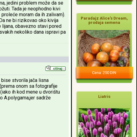
ima, jedini problem može da se
ožuti. Tada je neophodno kivi
o proleće moram da ih zalivam).
Paradajz Alice's Dream,
 ne bi rizikovao oko kivija
prodaja semena
e lijana, obavezno stavi pored
a svakih nekoliko dana ispravi pa
Cena: 250 DIN
ise stvorila jača lisna
a(prema onom sa fotografije
e(iako ih kod mene u dvorištu
Liatris
to A.polygama,jer sadrže