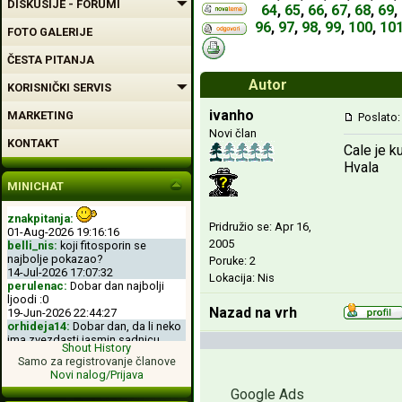
DISKUSIJE - FORUMI
64
,
65
,
66
,
67
,
68
,
69
,
96
,
97
,
98
,
99
,
100
,
10
FOTO GALERIJE
ČESTA PITANJA
Autor
KORISNIČKI SERVIS
ivanho
MARKETING
Poslato:
Novi član
KONTAKT
Cale je 
Hvala
MINICHAT
znakpitanja:
Pridružio se: Apr 16,
01-Aug-2026 19:16:16
2005
belli_nis:
koji fitosporin se
najbolje pokazao?
Poruke: 2
14-Jul-2026 17:07:32
Lokacija: Nis
perulenac:
Dobar dan najbolji
ljoodi :0
Nazad na vrh
19-Jun-2026 22:44:27
orhideja14:
Dobar dan, da li neko
ima zvezdasti jasmin sadnicu.
Shout History
04-Jun-2026 11:50:00
Samo za registrovanje članove
perulenac:
Dobro veche dobri
Novi nalog/Prijava
ljoodi :-D
Google Ads
26-May-2026 23:11:49