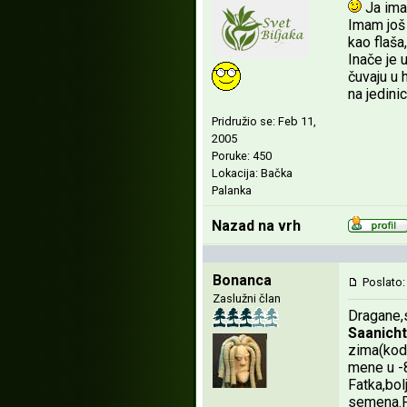
Ja ima
Imam još 
kao flaša
Inače je 
čuvaju u 
na jedini
Pridružio se: Feb 11,
2005
Poruke: 450
Lokacija: Bačka
Palanka
Nazad na vrh
Bonanca
Poslato:
Zaslužni član
Dragane,s
Saanich
zima(kod 
mene u -
Fatka,bol
semena.P