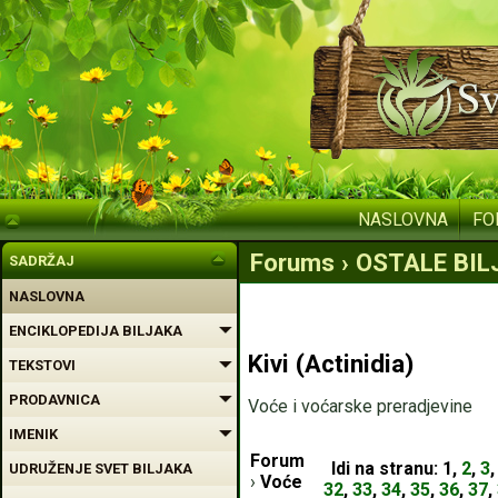
NASLOVNA
FO
Forums › OSTALE BILJN
SADRŽAJ
NASLOVNA
ENCIKLOPEDIJA BILJAKA
Kivi (Actinidia)
TEKSTOVI
PRODAVNICA
Voće i voćarske preradjevine
IMENIK
Forum
Idi na stranu:
1
,
2
,
3
UDRUŽENJE SVET BILJAKA
›
Voće
32
,
33
,
34
,
35
,
36
,
37
,