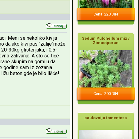
Cena: 220 DIN
aci. Meni se nekoliko kivija
Sedum Pulchellum mix /
Zimootporan
ao da ako kivi pas "zalije"može
0-30kg glistenjaka, i 0,5-
vno zalivanje. A što se tiče
e grane skupim na gomilu da
ne godine sam iz zezanja
ižu beton gde je bilo lišće!
Cena: 200 DIN
paulovnija tomentosa