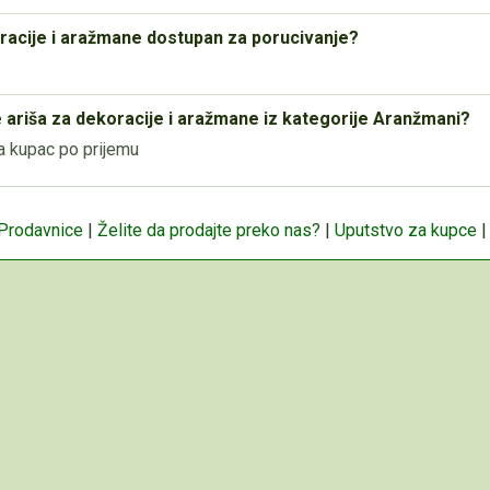
koracije i aražmane dostupan za porucivanje?
e ariša za dekoracije i aražmane iz kategorije Aranžmani?
a kupac po prijemu
 Prodavnice
|
Želite da prodajte preko nas?
|
Uputstvo za kupce