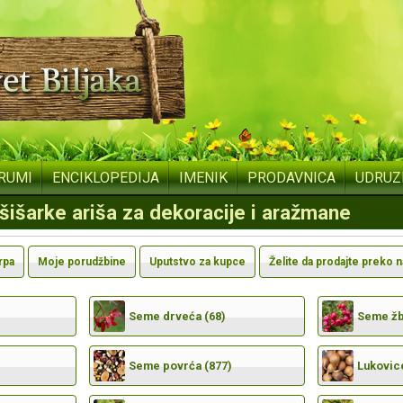
RUMI
ENCIKLOPEDIJA
IMENIK
PRODAVNICA
UDRUZ
 šišarke ariša za dekoracije i aražmane
rpa
Moje porudžbine
Uputstvo za kupce
Želite da prodajte preko 
Seme drveća (68)
Seme žbu
Seme povrća (877)
Lukovic