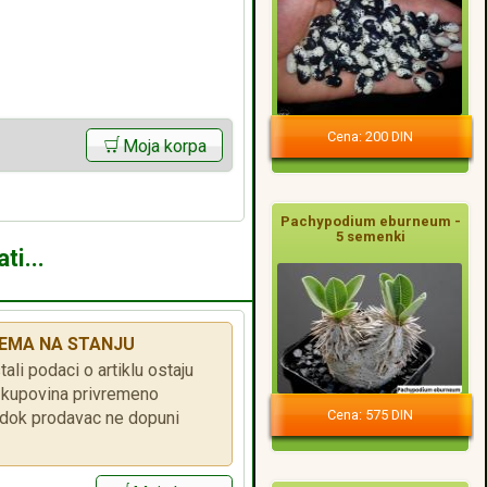
Cena: 200 DIN
Moja korpa
Pachypodium eburneum -
5 semenki
ti...
EMA NA STANJU
tali podaci o artiklu ostaju
je kupovina privremeno
Cena: 575 DIN
ok prodavac ne dopuni