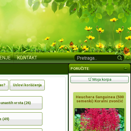
ENJE
KONTAKT
PORUČITE:
Moja korpa
nas?
Uslovi korišćenja
Heuchera Sanguinea (500
semenki) Koralni zvončić
nastih vrsta (26)
e (49)