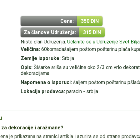
Cena:
350 DIN
Za članove Udruženja:
315 DIN
Niste član Udruženja.
Učlanite se u Udruženje Svet Bilj
Veličina:
60komadašaljem poštom poštarinu plaća kupa
Zemlje isporuke:
Srbija
Opis:
Šišarke ariša su veličine oko 2/3 cm vrlo dekora
dekoracijama
Napomena o isporuci:
šaljem poštom poštarinu pšlać
Lokacija prodavca:
paracin - srbija
u
a za dekoracije i aražmane?
na je prikazana na stranici artikla i azurira se od strane prodavc