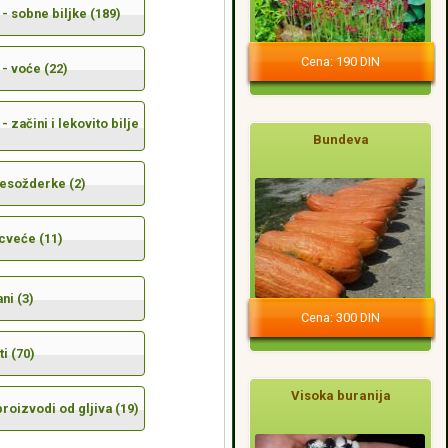
- sobne biljke (189)
Cena: 190 DIN
- voće (22)
- začini i lekovito bilje
Bundeva
mesožderke (2)
cveće (11)
ni (3)
Cena: 300 DIN
i (70)
Visoka buranija
 proizvodi od gljiva (19)