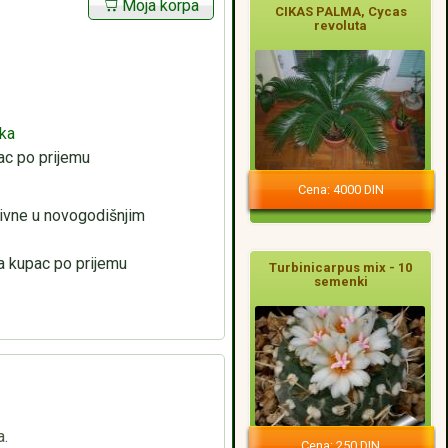
Moja korpa
CIKAS PALMA, Cycas
revoluta
aka
c po prijemu
Cena: 4000 DIN
tivne u novogodišnjim
a kupac po prijemu
Turbinicarpus mix - 10
semenki
a.
Cena: 250 DIN