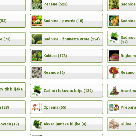
Perene (523)
Sadnice 
(53)
Sadnice - povrća (18)
Sadnice 
Sadnice 
e (73)
Sadnice - žbunaste vrste (224)
(17)
Kaktusi (173)
Biljke 
Reznice (6)
Rezano 
vitih biljaka
Začini i lekovito bilje (139)
Aranžma
 (28)
Oprema (55)
Preparat
povrća (17)
Akvarijumske biljke (4)
Gljive i