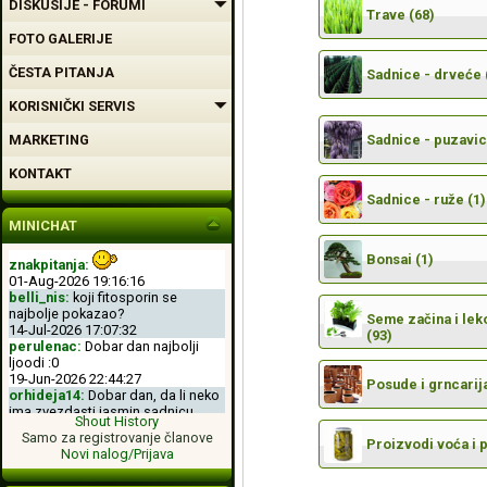
DISKUSIJE - FORUMI
Trave (68)
FOTO GALERIJE
ČESTA PITANJA
Sadnice - drveće 
KORISNIČKI SERVIS
MARKETING
Sadnice - puzavic
KONTAKT
Sadnice - ruže (1)
MINICHAT
Bonsai (1)
znakpitanja:
01-Aug-2026 19:16:16
belli_nis:
koji fitosporin se
najbolje pokazao?
Seme začina i leko
14-Jul-2026 17:07:32
(93)
perulenac:
Dobar dan najbolji
ljoodi :0
19-Jun-2026 22:44:27
Posude i grncarija
orhideja14:
Dobar dan, da li neko
ima zvezdasti jasmin sadnicu.
Shout History
04-Jun-2026 11:50:00
Samo za registrovanje članove
perulenac:
Dobro veche dobri
Proizvodi voća i 
Novi nalog/Prijava
ljoodi :-D
26-May-2026 23:11:49