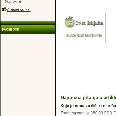
Uprava:
0
Članovi online:
FACEBOOK
Najcesca pitanja o artikl
Koja je cena za šišarke ariš
Trenutna cena je 350.00 RSD. Ce