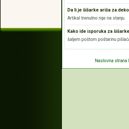
Da li je šišarke ariša za de
Artikal trenutno nije na stanju.
Kako ide isporuka za šišark
šaljem poštom poštarinu pšlać
Naslovna strana