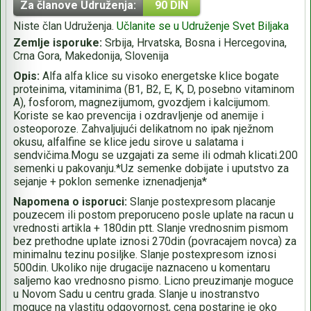
Za članove Udruženja:
90 DIN
Niste član Udruženja.
Učlanite se u Udruženje Svet Biljaka
Zemlje isporuke:
Srbija, Hrvatska, Bosna i Hercegovina,
Crna Gora, Makedonija, Slovenija
Opis:
Alfa alfa klice su visoko energetske klice bogate
proteinima, vitaminima (B1, B2, E, K, D, posebno vitaminom
A), fosforom, magnezijumom, gvozdjem i kalcijumom.
Koriste se kao prevencija i ozdravljenje od anemije i
osteoporoze. Zahvaljujući delikatnom no ipak nježnom
okusu, alfalfine se klice jedu sirove u salatama i
sendvičima.Mogu se uzgajati za seme ili odmah klicati.200
semenki u pakovanju.*Uz semenke dobijate i uputstvo za
sejanje + poklon semenke iznenadjenja*
Napomena o isporuci:
Slanje postexpresom placanje
pouzecem ili postom preporuceno posle uplate na racun u
vrednosti artikla + 180din ptt. Slanje vrednosnim pismom
bez prethodne uplate iznosi 270din (povracajem novca) za
minimalnu tezinu posiljke. Slanje postexpresom iznosi
500din. Ukoliko nije drugacije naznaceno u komentaru
saljemo kao vrednosno pismo. Licno preuzimanje moguce
u Novom Sadu u centru grada. Slanje u inostranstvo
moguce na vlastitu odgovornost, cena postarine je oko