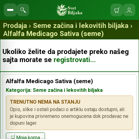
Svet
Biljaka
Korpa
Ulo
Pretraga
se
prodavnice
Prodaja › Seme začina i lekovitih biljaka ›
Alfalfa Medicago Sativa (seme)
Ukoliko želite da prodajete preko našeg
sajta morate se
registrovati...
Alfalfa Medicago Sativa (seme)
Kategorija: Seme začina i lekovitih biljaka
TRENUTNO NEMA NA STANJU
Opis, slike i ostali podaci o artiklu ostaju dostupni, ali
je kupovina privremeno onemogucena dok prodavac ne
dopuni lager.
Moja korpa