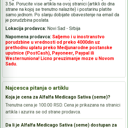
3.5e. Porucite vise artikla na ovoj stranici (artikli do dna
strane na kojoj se trenutno nalazite) i postarinu platite
samo jednom. Po slanju dobijate obavestenje na email da
je porudzbina poslata.
Lokacija prodavca:
Novi Sad - Srbija
Napomena prodavca:
Saljemo i u inostranstvo
porudzbine u vrednosti od preko 4000din uz
prethodnu uplatu preko Medjunarodne postanske
uputnice (PostCash), Payoneer, Paypal ili
Westernuniona! Licno preuzimanje moze u Novom
Sadu.
Najcesca pitanja o artiklu
Koja je cena za Alfalfa Medicago Sativa (seme)?
Trenutna cena je 100.00 RSD. Cena je prikazana na stranici
artikla i azurira se od strane prodavca.
Da li je Alfalfa Medicago Sativa (seme) dostupan za