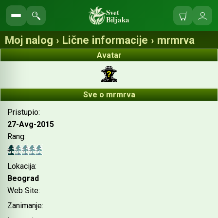
Svet
Biljaka
Korpa
Ulo
Pretraga
se
sajta
Moj nalog › Lične informacije › mrmrva
Avatar
Sve o mrmrva
Pristupio:
27-Avg-2015
Rang:
Lokacija:
Beograd
Web Site:
Zanimanje: