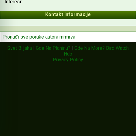
Interesi:
Kontakt Informacije
Pronađi sve poruke autora mrmrva
Svet Biljaka
|
Gde Na Planinu?
|
Gde Na More?
Bird Watch
Hub
Privacy Policy