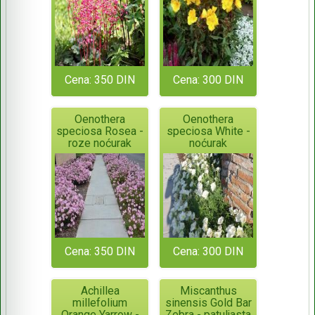
Cena: 350 DIN
Cena: 300 DIN
Oenothera
Oenothera
speciosa Rosea -
speciosa White -
roze noćurak
noćurak
Cena: 350 DIN
Cena: 300 DIN
Achillea
Miscanthus
millefolium
sinensis Gold Bar
Orange Yarrow -
Zebra - patuljasta