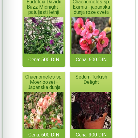
Buddleia Davidii
Chaenomeles sp.
Buzz Midnight -
Eximia - japanska
patuljasti letnji
dunja roze cveta
jorgovan
Cena: 500 DIN
Cena: 600 DIN
Chaenomeles sp.
Sedum Turkish
Moerloosei -
Delight
Japanska dunja
Cena: 600 DIN
Cena: 300 DIN