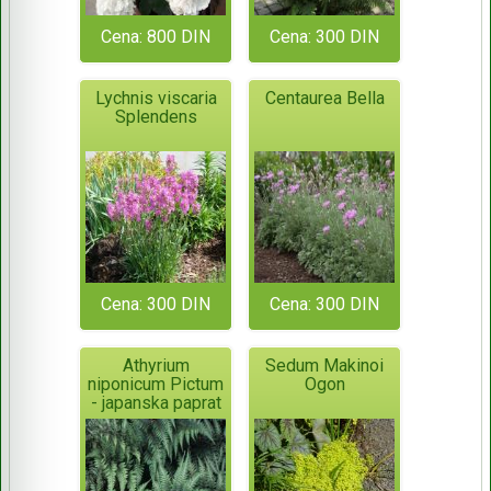
Cena: 800 DIN
Cena: 300 DIN
Lychnis viscaria
Centaurea Bella
Splendens
Cena: 300 DIN
Cena: 300 DIN
Athyrium
Sedum Makinoi
niponicum Pictum
Ogon
- japanska paprat