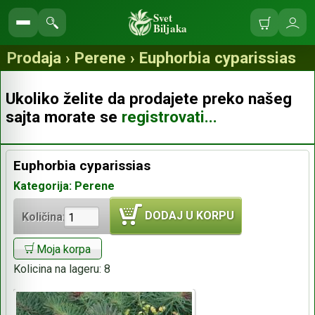
Svet
Biljaka
Korpa
Ulo
Pretraga
se
prodavnice
Prodaja › Perene › Euphorbia cyparissias
Ukoliko želite da prodajete preko našeg
sajta morate se
registrovati...
Euphorbia cyparissias
Kategorija: Perene
DODAJ U KORPU
Količina:
Moja korpa
Kolicina na lageru:
8