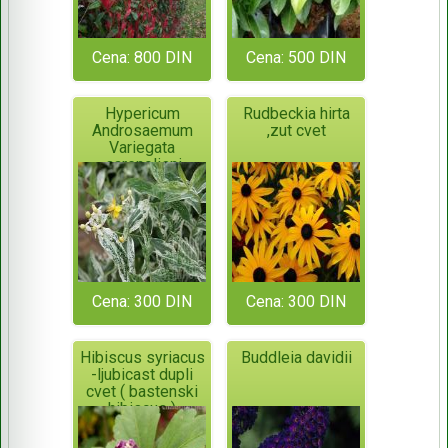
Cena: 800 DIN
Cena: 500 DIN
Hypericum
Rudbeckia hirta
Androsaemum
,zut cvet
Variegata
,sarenolisni
kantarion
Cena: 300 DIN
Cena: 300 DIN
Hibiscus syriacus
Buddleia davidii
-ljubicast dupli
cvet ( bastenski
hibiscus )