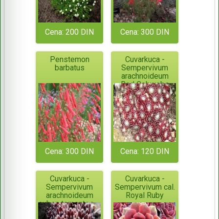
Cena: 200 DIN
Cena: 300 DIN
Penstemon
Cuvarkuca -
barbatus
Sempervivum
arachnoideum
Red Cobwebs
Cena: 300 DIN
Cena: 120 DIN
Cuvarkuca -
Cuvarkuca -
Sempervivum
Sempervivum cal.
arachnoideum
Royal Ruby
subsp.tomentosum