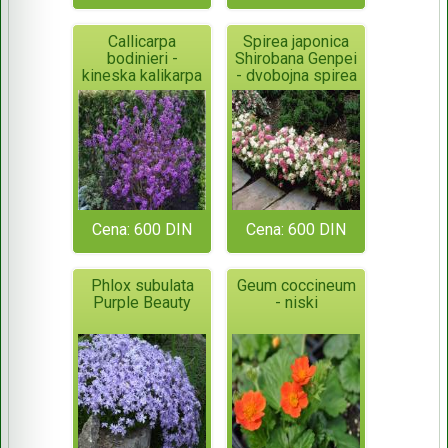
Callicarpa
Spirea japonica
bodinieri -
Shirobana Genpei
kineska kalikarpa
- dvobojna spirea
Cena: 600 DIN
Cena: 600 DIN
Phlox subulata
Geum coccineum
Purple Beauty
- niski