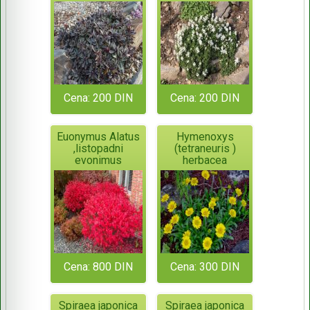
Cena: 200 DIN
Cena: 200 DIN
Euonymus Alatus
Hymenoxys
,listopadni
(tetraneuris )
evonimus
herbacea
Cena: 800 DIN
Cena: 300 DIN
Spiraea japonica
Spiraea japonica