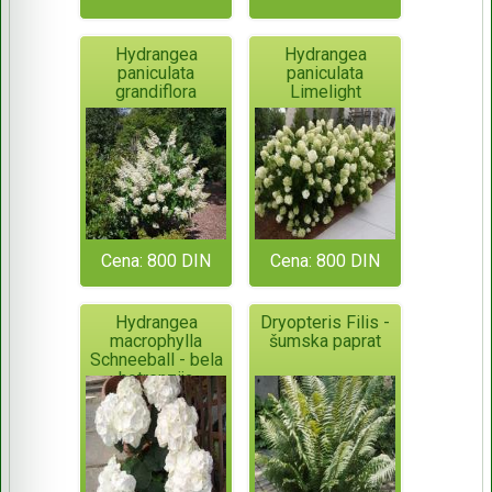
Hydrangea
Hydrangea
paniculata
paniculata
grandiflora
Limelight
Cena: 800 DIN
Cena: 800 DIN
Hydrangea
Dryopteris Filis -
macrophylla
šumska paprat
Schneeball - bela
hotrenzija