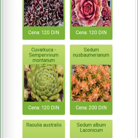
Cena: 120 DIN
Cena: 120 DIN
Cuvarkuca -
Sedum
Sempervivum
nusbaumerianum
montanum
carpathicum
Cena: 120 DIN
Cena: 200 DIN
Raoulia australis
Sedum album
Laconicum