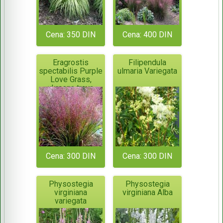
Cena: 350 DIN
Cena: 400 DIN
Eragrostis
Filipendula
spectabilis Purple
ulmaria Variegata
Love Grass,
ukrasna trava
Cena: 300 DIN
Cena: 300 DIN
Physostegia
Physostegia
virginiana
virginiana Alba
variegata