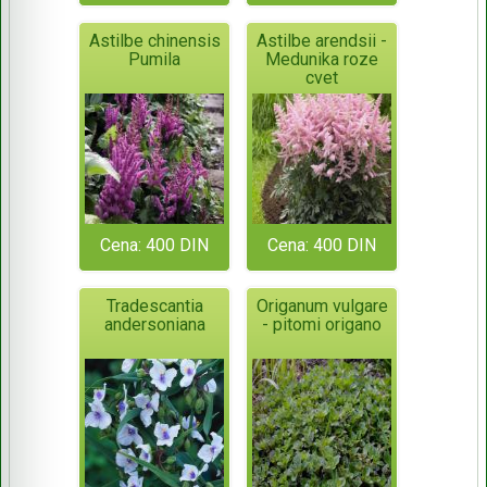
Astilbe chinensis
Astilbe arendsii -
Pumila
Medunika roze
cvet
Cena: 400 DIN
Cena: 400 DIN
Tradescantia
Origanum vulgare
andersoniana
- pitomi origano