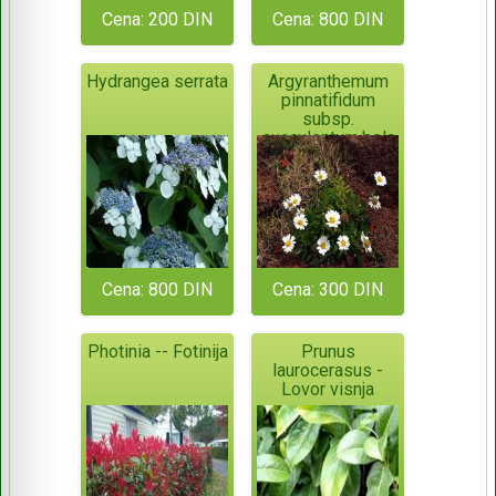
Cena: 200 DIN
Cena: 800 DIN
Hydrangea serrata
Argyranthemum
pinnatifidum
subsp.
succulentum,bela
rada-niska
Cena: 800 DIN
Cena: 300 DIN
Photinia -- Fotinija
Prunus
laurocerasus -
Lovor visnja