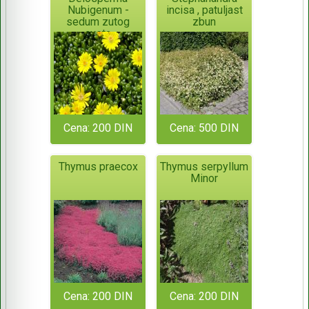
Nubigenum -
incisa , patuljast
sedum zutog
zbun
cveta
Cena: 200 DIN
Cena: 500 DIN
Thymus praecox
Thymus serpyllum
Minor
Cena: 200 DIN
Cena: 200 DIN