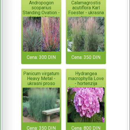
Andropogon
Calamagrostis
scoparius
acutiflora Karl
Standing Ovation -
Foester - ukrasna
ukrasna trava
trava
Cena: 300 DIN
Cena: 350 DIN
Panicum virgatum
Hydrangea
Heavy Metal -
macrophylla Love
ukrasni proso
- hortenzija
duplog roze cveta
Cena: 350 DIN
Cena: 800 DIN