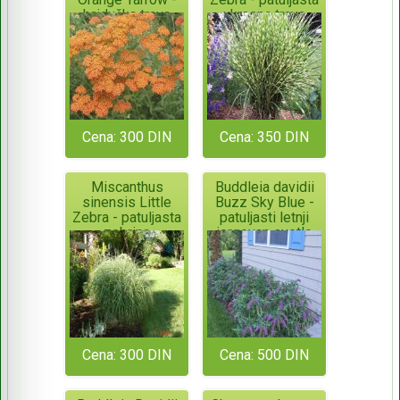
hajdučka trava
ukrasna trava
Cena: 300 DIN
Cena: 350 DIN
Miscanthus
Buddleia davidii
sinensis Little
Buzz Sky Blue -
Zebra - patuljasta
patuljasti letnji
zebrina
jorgovan svetlo
ljubičaste boje
Cena: 300 DIN
Cena: 500 DIN