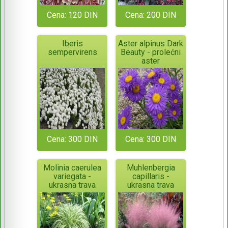
Cena: 120 DIN
Cena: 200 DIN
Iberis
Aster alpinus Dark
sempervirens
Beauty - prolećni
aster
Cena: 300 DIN
Cena: 300 DIN
Molinia caerulea
Muhlenbergia
variegata -
capillaris -
ukrasna trava
ukrasna trava