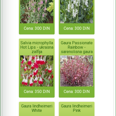
Cena: 300 DIN
Cena: 300 DIN
Salvia microphylla
Gaura Passionate
Hot Lips - ukrasna
Rainbow -
zalfija
sarenolisna gaura
Cena: 350 DIN
Cena: 300 DIN
Gaura lindheimeri
Gaura lindheimeri
White
Pink