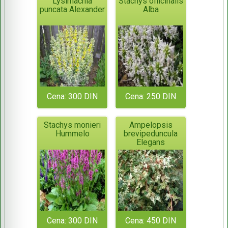
Lysimachia
Stachys officinalis
puncata Alexander
Alba
Cena: 300 DIN
Cena: 250 DIN
Stachys monieri
Ampelopsis
Hummelo
brevipeduncula
Elegans
Cena: 300 DIN
Cena: 450 DIN