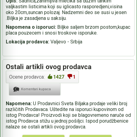
Opis:
Sadnica,zanimljiva mlecika sa duzim tankim
valjkastim listicima koji su iglicasto rasporedjeni,visina
oko 20cm,suncan polozaj. Nadzemni deo se susi u jesen
.Biljka je zasadjena u saksiju.
Napomena o isporuci:
Biljke saljem brzom postom,kupac
placa pouzecem i snosi troskove isporuke.
Lokacija prodavca:
Valjevo - Srbija
Ostali artikli ovog prodavca
Ocene prodavca:
1427
1
Komentari kupaca
Napomena:
U Prodavnici Sveta Biljaka prodaje veliki broj
različitih Prodavaca. Uštedite na isporuci kupovinom od
istog Prodavca! Proizvodi koji se blagovremeno naruče od
istog Prodavca stižu u jednoj pošiljci. Ispod porudžbenice
nalaze se ostali artikli ovog prodavca.