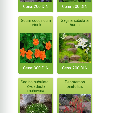
Cena: 200 DIN
Cena: 300 DIN
Geum coccineum
Sagina subulata
- visoki
Aurea
Cena: 300 DIN
Cena: 200 DIN
Sagina subulata -
Penstemon
Zvezdasta
pinifolius
mahovina