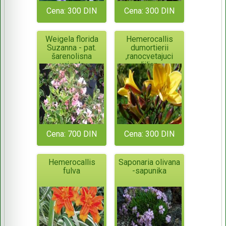
Cena: 300 DIN
Cena: 300 DIN
Weigela florida
Hemerocallis
Suzanna - pat.
dumortierii
šarenolisna
,ranocvetajuci
vajgela
ljiljan
Cena: 700 DIN
Cena: 300 DIN
Hemerocallis
Saponaria olivana
fulva
-sapunika