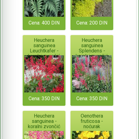
Cena: 400 DIN
Cena: 200 DIN
Heuchera
Heuchera
sanguinea
sanguinea
Leuchtkafer -
Splendens -
koralni zvončić
koralni zvončić
bordo boje
crvenog cveta
Cena: 350 DIN
Cena: 350 DIN
Heuchera
Oenothera
sanguinea -
fruticosa -
koralni zvončić
noćurak
roze cveta