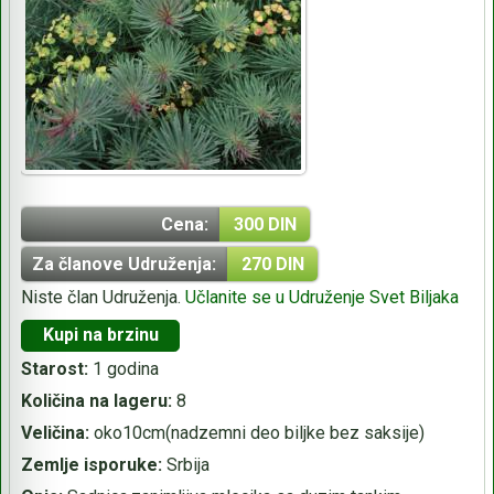
Cena:
300 DIN
Za članove Udruženja:
270 DIN
Niste član Udruženja.
Učlanite se u Udruženje Svet Biljaka
Kupi na brzinu
Starost:
1 godina
Količina na lageru:
8
Veličina:
oko10cm(nadzemni deo biljke bez saksije)
Zemlje isporuke:
Srbija