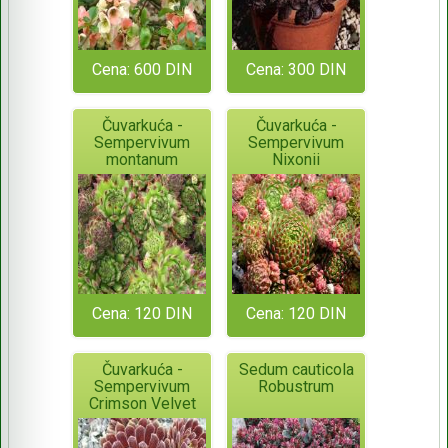
Cena: 600 DIN
Cena: 300 DIN
Čuvarkuća -
Čuvarkuća -
Sempervivum
Sempervivum
montanum
Nixonii
Cena: 120 DIN
Cena: 120 DIN
Čuvarkuća -
Sedum cauticola
Sempervivum
Robustrum
Crimson Velvet