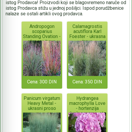
istog Prodavca! Proizvodi koji se blagovremeno naruče od
istog Prodavca stižu u jednoj pošiljci. Ispod porudžbenice
nalaze se ostali artikli ovog prodavca.
Andropogon
Calamagrostis
scoparius
acutiflora Karl
Standing Ovation -
Foester - ukrasna
ukrasna trava
trava
Cena: 300 DIN
Cena: 350 DIN
Panicum virgatum
Hydrangea
Heavy Metal -
macrophylla Love
ukrasni proso
- hortenzija
duplog roze cveta