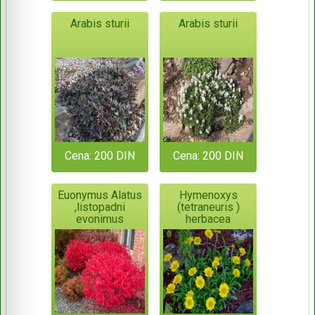
Arabis sturii
Arabis sturii
Cena: 200 DIN
Cena: 200 DIN
Euonymus Alatus
Hymenoxys
,listopadni
(tetraneuris )
evonimus
herbacea