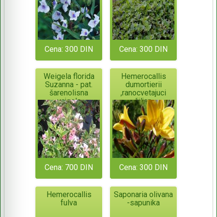
Cena: 300 DIN
Cena: 300 DIN
Weigela florida
Hemerocallis
Suzanna - pat.
dumortierii
šarenolisna
,ranocvetajuci
vajgela
ljiljan
Cena: 700 DIN
Cena: 300 DIN
Hemerocallis
Saponaria olivana
fulva
-sapunika