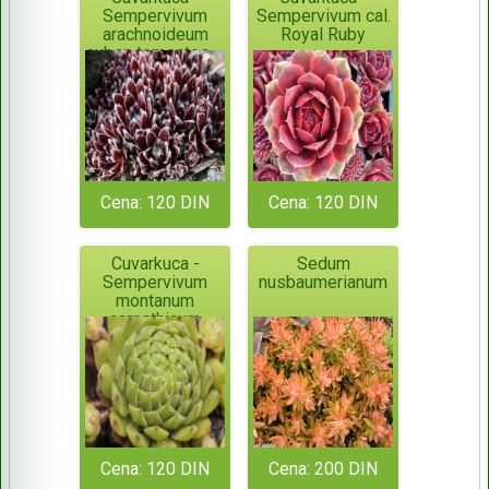
Sempervivum
Sempervivum cal.
arachnoideum
Royal Ruby
subsp.tomentosum
Cena: 120 DIN
Cena: 120 DIN
Cuvarkuca -
Sedum
Sempervivum
nusbaumerianum
montanum
carpathicum
Cena: 120 DIN
Cena: 200 DIN