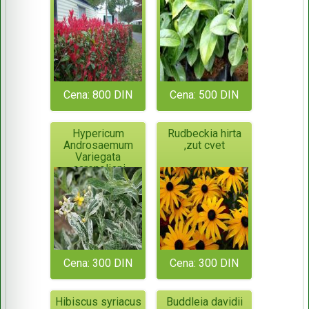
Cena: 800 DIN
Cena: 500 DIN
Hypericum
Rudbeckia hirta
Androsaemum
,zut cvet
Variegata
,sarenolisni
kantarion
Cena: 300 DIN
Cena: 300 DIN
Hibiscus syriacus
Buddleia davidii