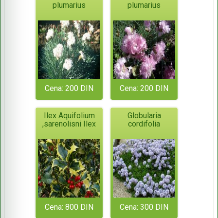
plumarius
plumarius
Cena: 200 DIN
Cena: 200 DIN
Ilex Aquifolium
Globularia
,sarenolisni Ilex
cordifolia
Cena: 800 DIN
Cena: 300 DIN