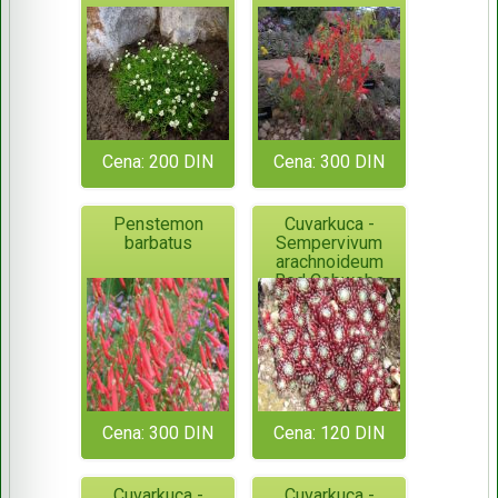
Cena: 200 DIN
Cena: 300 DIN
Penstemon
Cuvarkuca -
barbatus
Sempervivum
arachnoideum
Red Cobwebs
Cena: 300 DIN
Cena: 120 DIN
Cuvarkuca -
Cuvarkuca -