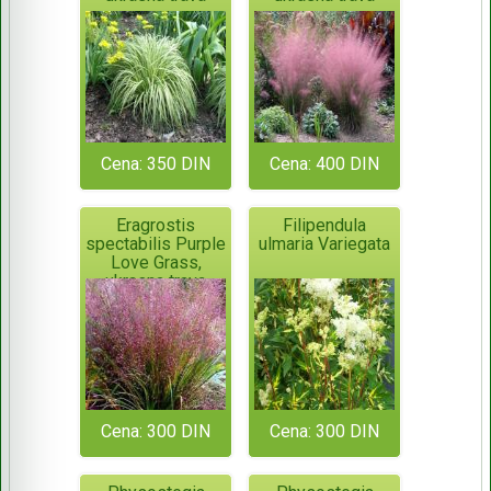
Cena: 350 DIN
Cena: 400 DIN
Eragrostis
Filipendula
spectabilis Purple
ulmaria Variegata
Love Grass,
ukrasna trava
Cena: 300 DIN
Cena: 300 DIN