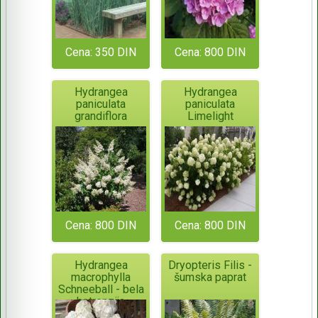
Cena: 350 DIN
Cena: 800 DIN
Hydrangea
Hydrangea
paniculata
paniculata
grandiflora
Limelight
Cena: 800 DIN
Cena: 800 DIN
Hydrangea
Dryopteris Filis -
macrophylla
šumska paprat
Schneeball - bela
hotrenzija