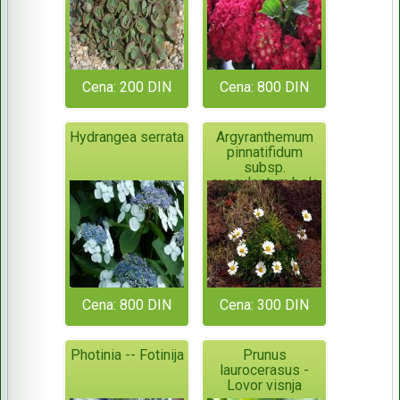
Cena: 200 DIN
Cena: 800 DIN
Hydrangea serrata
Argyranthemum
pinnatifidum
subsp.
succulentum,bela
rada-niska
Cena: 800 DIN
Cena: 300 DIN
Photinia -- Fotinija
Prunus
laurocerasus -
Lovor visnja