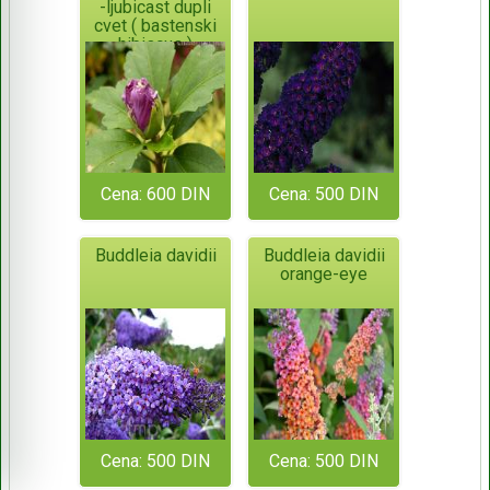
-ljubicast dupli
cvet ( bastenski
hibiscus )
Cena: 600 DIN
Cena: 500 DIN
Buddleia davidii
Buddleia davidii
orange-eye
Cena: 500 DIN
Cena: 500 DIN