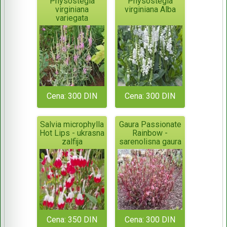
Physostegia
Physostegia
virginiana
virginiana Alba
variegata
Cena: 300 DIN
Cena: 300 DIN
Salvia microphylla
Gaura Passionate
Hot Lips - ukrasna
Rainbow -
zalfija
sarenolisna gaura
Cena: 350 DIN
Cena: 300 DIN