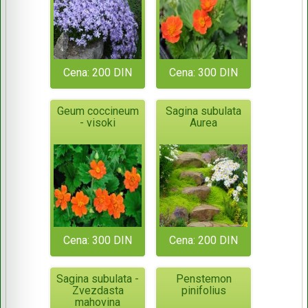
Cena: 200 DIN
Cena: 300 DIN
Geum coccineum
Sagina subulata
- visoki
Aurea
Cena: 300 DIN
Cena: 200 DIN
Sagina subulata -
Penstemon
Zvezdasta
pinifolius
mahovina