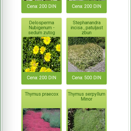
Cena: 200 DIN
Cena: 200 DIN
Delosperma
Stephanandra
Nubigenum -
incisa , patuljast
sedum zutog
zbun
cveta
Cena: 200 DIN
Cena: 500 DIN
Thymus praecox
Thymus serpyllum
Minor