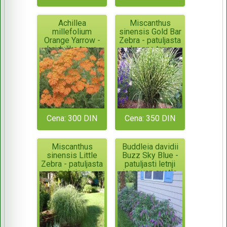
Achillea
Miscanthus
millefolium
sinensis Gold Bar
Orange Yarrow -
Zebra - patuljasta
hajdučka trava
ukrasna trava
Cena: 300 DIN
Cena: 350 DIN
Miscanthus
Buddleia davidii
sinensis Little
Buzz Sky Blue -
Zebra - patuljasta
patuljasti letnji
zebrina
jorgovan svetlo
ljubičaste boje