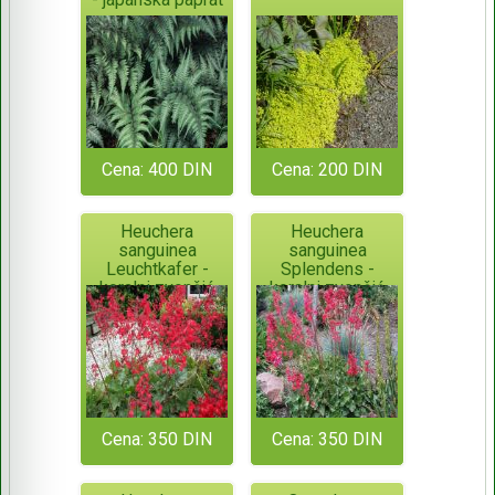
Cena: 400 DIN
Cena: 200 DIN
Heuchera
Heuchera
sanguinea
sanguinea
Leuchtkafer -
Splendens -
koralni zvončić
koralni zvončić
bordo boje
crvenog cveta
Cena: 350 DIN
Cena: 350 DIN