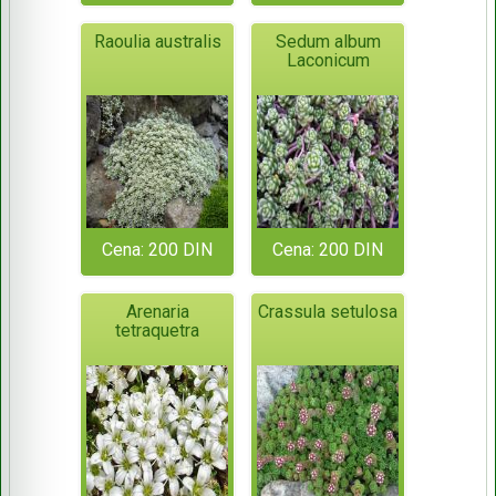
Raoulia australis
Sedum album
Laconicum
Cena: 200 DIN
Cena: 200 DIN
Arenaria
Crassula setulosa
tetraquetra