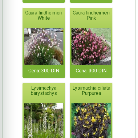
Gaura lindheimeri
Gaura lindheimeri
White
Pink
Cena: 300 DIN
Cena: 300 DIN
Lysimachya
Lysimachia ciliata
barystachys
Purpurea