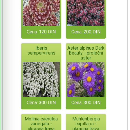
Cena: 120 DIN
Cena: 200 DIN
Iberis
Aster alpinus Dark
sempervirens
Beauty - prolećni
aster
Cena: 300 DIN
Cena: 300 DIN
Molinia caerulea
Muhlenbergia
variegata -
capillaris -
ukrasna trava
ukrasna trava