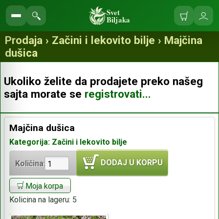
Svet
Biljaka
Korpa
Ulo
Pretraga
se
prodavnice
Prodaja › Začini i lekovito bilje › Majčina
dušica
Ukoliko želite da prodajete preko našeg
sajta morate se
registrovati...
Majčina dušica
Kategorija: Začini i lekovito bilje
DODAJ U KORPU
Količina:
Moja korpa
Kolicina na lageru:
5