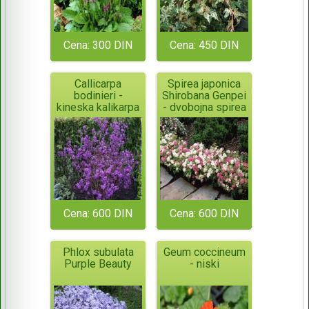
Cena: 300 DIN
Cena: 450 DIN
Callicarpa
Spirea japonica
bodinieri -
Shirobana Genpei
kineska kalikarpa
- dvobojna spirea
Cena: 600 DIN
Cena: 600 DIN
Phlox subulata
Geum coccineum
Purple Beauty
- niski