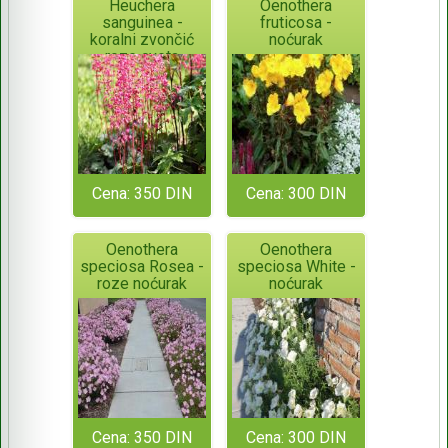
Heuchera
Oenothera
sanguinea -
fruticosa -
koralni zvončić
noćurak
roze cveta
Cena: 350 DIN
Cena: 300 DIN
Oenothera
Oenothera
speciosa Rosea -
speciosa White -
roze noćurak
noćurak
Cena: 350 DIN
Cena: 300 DIN