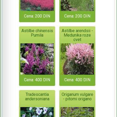
Cena: 200 DIN
Cena: 200 DIN
Astilbe chinensis
Astilbe arendsii -
Pumila
Medunika roze
cvet
Cena: 400 DIN
Cena: 400 DIN
Tradescantia
Origanum vulgare
andersoniana
- pitomi origano