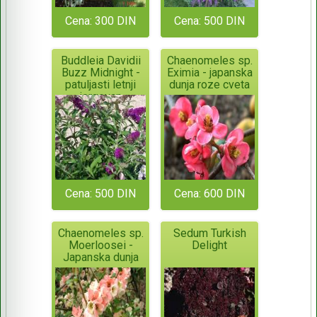
Cena: 300 DIN
Cena: 500 DIN
Buddleia Davidii
Chaenomeles sp.
Buzz Midnight -
Eximia - japanska
patuljasti letnji
dunja roze cveta
jorgovan
Cena: 500 DIN
Cena: 600 DIN
Chaenomeles sp.
Sedum Turkish
Moerloosei -
Delight
Japanska dunja