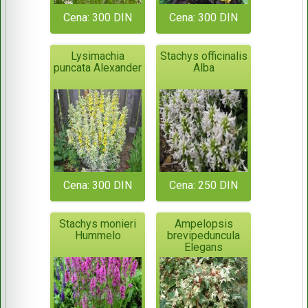
Cena: 300 DIN
Cena: 300 DIN
Lysimachia
Stachys officinalis
puncata Alexander
Alba
Cena: 300 DIN
Cena: 250 DIN
Stachys monieri
Ampelopsis
Hummelo
brevipeduncula
Elegans