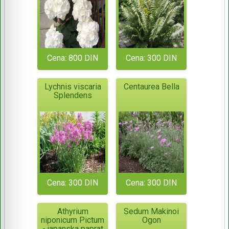
Cena: 800 DIN
Cena: 300 DIN
Lychnis viscaria
Centaurea Bella
Splendens
Cena: 300 DIN
Cena: 300 DIN
Athyrium
Sedum Makinoi
niponicum Pictum
Ogon
- japanska paprat