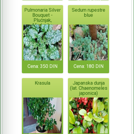
Pulmonaria Silver
Sedum rupestre
Bouquet -
blue
Plućnjak,
Medunika
Cena: 350 DIN
Cena: 180 DIN
Krasula
Japanska dunja
(lat. Chaenomeles
japonica)