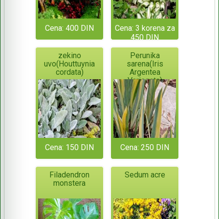
Cena: 400 DIN
Cena: 3 korena za
450 DIN
zekino
Perunika
uvo(Houttuynia
sarena(Iris
cordata)
Argentea
Variegata)
Cena: 150 DIN
Cena: 250 DIN
Filadendron
Sedum acre
monstera