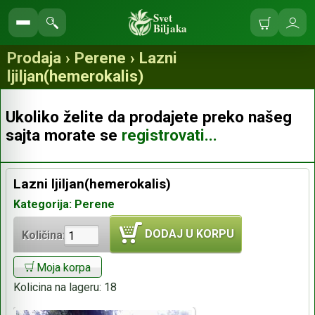
Svet
Biljaka
Korpa
Ulo
Pretraga
se
prodavnice
Prodaja › Perene › Lazni
ljiljan(hemerokalis)
Ukoliko želite da prodajete preko našeg
sajta morate se
registrovati...
Lazni ljiljan(hemerokalis)
Kategorija: Perene
DODAJ U KORPU
Količina:
Moja korpa
Kolicina na lageru:
18