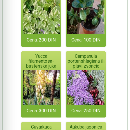
Variegatum
Cena: 200 DIN
Cena: 100 DIN
Yucca
Campanula
filamentosa-
portenshlagiana ili
bastenska juka
plavi zvoncic
Cena: 300 DIN
Cena: 250 DIN
Cuvarkuca
Aukuba japonica