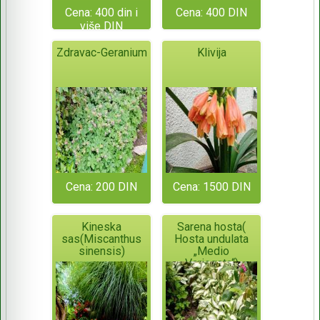
Cena: 400 din i
Cena: 400 DIN
više DIN
Zdravac-Geranium
Klivija
Cena: 200 DIN
Cena: 1500 DIN
Kineska
Sarena hosta(
sas(Miscanthus
Hosta undulata
sinensis)
„Medio
Variegata“)