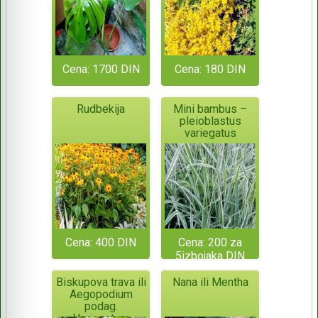
Cena: 1700 DIN
Cena: 180 DIN
Rudbekija
Mini bambus –
pleioblastus
variegatus
Cena: 400 DIN
Cena: 200 za
5izbojaka DIN
Biskupova trava ili
Nana ili Mentha
Aegopodium
podag.