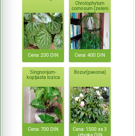
Chrolophytum
comosum (zeleni
ljiljan)
Cena: 200 DIN
Cena: 400 DIN
Singnorijum-
Bozur(paeonia)
kopljasta lozica
Cena: 700 DIN
Cena: 1500 za 3
izbojka DIN