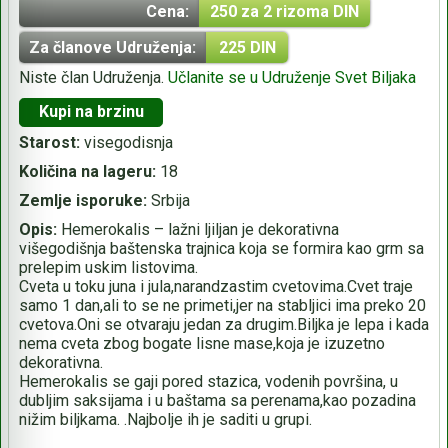
Cena:
250 za 2 rizoma DIN
Za članove Udruženja:
225 DIN
Niste član Udruženja.
Učlanite se u Udruženje Svet Biljaka
Kupi na brzinu
Starost:
visegodisnja
Količina na lageru:
18
Zemlje isporuke:
Srbija
Opis:
Hemerokalis – lažni ljiljan je dekorativna
višegodišnja baštenska trajnica koja se formira kao grm sa
prelepim uskim listovima.
Cveta u toku juna i jula,narandzastim cvetovima.Cvet traje
samo 1 dan,ali to se ne primeti,jer na stabljici ima preko 20
cvetova.Oni se otvaraju jedan za drugim.Biljka je lepa i kada
nema cveta zbog bogate lisne mase,koja je izuzetno
dekorativna.
Hemerokalis se gaji pored stazica, vodenih površina, u
dubljim saksijama i u baštama sa perenama,kao pozadina
nižim biljkama. .Najbolje ih je saditi u grupi.