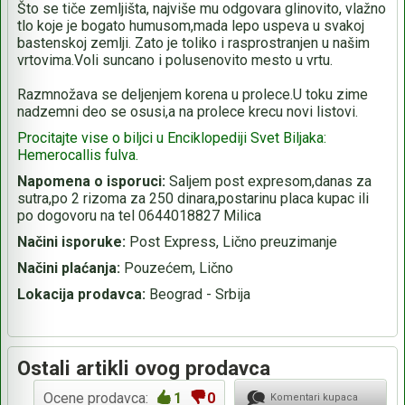
Što se tiče zemljišta, najviše mu odgovara glinovito, vlažno
tlo koje je bogato humusom,mada lepo uspeva u svakoj
bastenskoj zemlji. Zato je toliko i rasprostranjen u našim
vrtovima.Voli suncano i polusenovito mesto u vrtu.
Razmnožava se deljenjem korena u prolece.U toku zime
nadzemni deo se osusi,a na prolece krecu novi listovi.
Procitajte vise o biljci u Enciklopediji Svet Biljaka:
Hemerocallis fulva.
Napomena o isporuci:
Saljem post expresom,danas za
sutra,po 2 rizoma za 250 dinara,postarinu placa kupac ili
po dogovoru na tel 0644018827 Milica
Načini isporuke:
Post Express, Lično preuzimanje
Načini plaćanja:
Pouzećem, Lično
Lokacija prodavca:
Beograd - Srbija
Ostali artikli ovog prodavca
Ocene prodavca:
1
0
Komentari kupaca