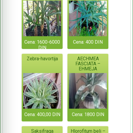
Cena: 1600-6000
Cena: 400 DIN
DIN
Zebra-havortija
AECHMEA
FASCIATA –
EHMEJA
Cena: 400,00 DIN
Cena: 1800 DIN
Saksifraga
Hlorofitum beli –