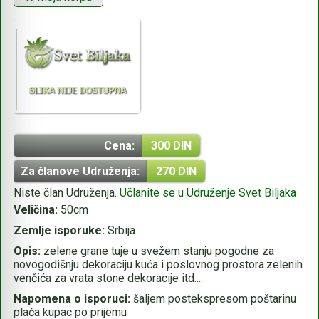
Cena:
300 DIN
Za članove Udruženja:
270 DIN
Niste član Udruženja.
Učlanite se u Udruženje Svet Biljaka
Veličina:
50cm
Zemlje isporuke:
Srbija
Opis:
zelene grane tuje u svežem stanju pogodne za
novogodišnju dekoraciju kuća i poslovnog prostora.zelenih
venčića za vrata stone dekoracije itd....
Napomena o isporuci:
šaljem postekspresom poštarinu
plaća kupac po prijemu