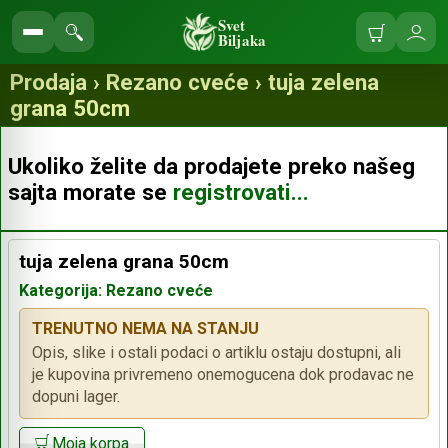
Svet
Biljaka
Korpa
Ulo
Pretraga
se
prodavnice
Prodaja › Rezano cveće › tuja zelena
grana 50cm
Ukoliko želite da prodajete preko našeg
sajta morate se
registrovati...
tuja zelena grana 50cm
Kategorija: Rezano cveće
TRENUTNO NEMA NA STANJU
Opis, slike i ostali podaci o artiklu ostaju dostupni, ali
je kupovina privremeno onemogucena dok prodavac ne
dopuni lager.
Moja korpa