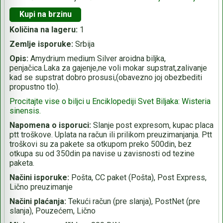
Kupi na brzinu
Količina na lageru:
1
Zemlje isporuke:
Srbija
Opis:
Amydrium medium Silver aroidna biljka,
penjačica.Laka za gajenje,ne voli mokar supstrat,zalivanje
kad se supstrat dobro prosusi,(obavezno joj obezbediti
propustno tlo).
Procitajte vise o biljci u Enciklopediji Svet Biljaka: Wisteria
sinensis.
Napomena o isporuci:
Slanje post expresom, kupac placa
ptt troškove. Uplata na račun ili prilikom preuzimanjanja. Ptt
troškovi su za pakete sa otkupom preko 500din, bez
otkupa su od 350din pa navise u zavisnosti od tezine
paketa.
Načini isporuke:
Pošta, CC paket (Pošta), Post Express,
Lično preuzimanje
Načini plaćanja:
Tekući račun (pre slanja), PostNet (pre
slanja), Pouzećem, Lično