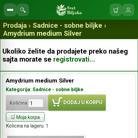
Svet
Biljaka
Korpa
Ulo
Pretraga
se
prodavnice
Prodaja › Sadnice - sobne biljke ›
Amydrium medium Silver
Ukoliko želite da prodajete preko našeg
sajta morate se
registrovati...
Amydrium medium Silver
Kategorija: Sadnice - sobne biljke
DODAJ U KORPU
Količina:
Moja korpa
Kolicina na lageru:
1