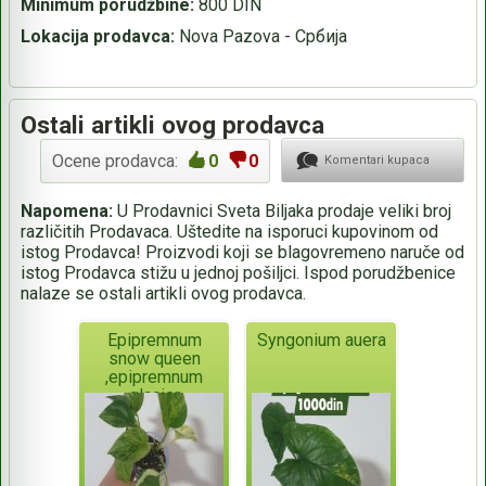
Minimum porudžbine:
800 DIN
Lokacija prodavca:
Nova Pazova - Србија
Ostali artikli ovog prodavca
Ocene prodavca:
0
0
Komentari kupaca
Napomena:
U Prodavnici Sveta Biljaka prodaje veliki broj
različitih Prodavaca. Uštedite na isporuci kupovinom od
istog Prodavca! Proizvodi koji se blagovremeno naruče od
istog Prodavca stižu u jednoj pošiljci. Ispod porudžbenice
nalaze se ostali artikli ovog prodavca.
Epipremnum
Syngonium auera
snow queen
,epipremnum
glacier