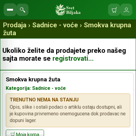
Svet
Biljaka
Korpa
Ulo
Pretraga
se
prodavnice
Prodaja › Sadnice - voće › Smokva krupna
žuta
Ukoliko želite da prodajete preko našeg
sajta morate se
registrovati...
Smokva krupna žuta
Kategorija: Sadnice - voće
TRENUTNO NEMA NA STANJU
Opis, slike i ostali podaci o artiklu ostaju dostupni, ali
je kupovina privremeno onemogucena dok prodavac ne
dopuni lager.
Moja korpa