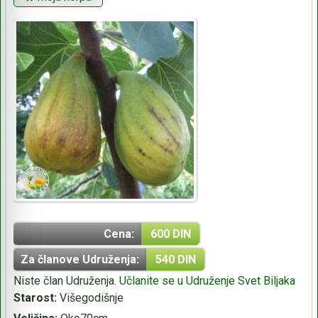
Cena:
600 DIN
Za članove Udruženja:
540 DIN
Niste član Udruženja.
Učlanite se u Udruženje Svet Biljaka
Starost:
Višegodišnje