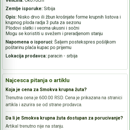
Veličina:
Oko70cm
Zemlje isporuke:
Srbija
Opis:
Nisko drvo ili žbun krošnjate forme krupnih listova i
krupnog ploda radja 3 puta za sezonu
Plodovi slatki i veoma ukusni i sočni
Mogu se koristiti u svežem i preradjenom stanju
Napomena o isporuci:
Šaljem postekspres pošiljkom
poštarinu plaća kupac po prijemu
Lokacija prodavca:
paracin - srbija
Najcesca pitanja o artiklu
Koja je cena za Smokva krupna žuta?
Trenutna cena je 600.00 RSD. Cena je prikazana na stranici
artikla i azurira se od strane prodavca.
Da li je Smokva krupna žuta dostupan za porucivanje?
Artikal trenutno nije na stanju.