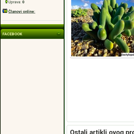
Uprava:
0
Članovi online:
FACEBOOK
Ostali artikli ovog p