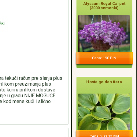
Alyssum Royal Carpet
(3000 semenki)
aka
Cena: 190 DIN
a tekući račun pre slanja plus
Hosta golden tiara
rilikom preuzimanja plus
te kuriru prilikom dostave
manje u gradu NIJE MOGUĆE.
 kod mene kući i slično.
Cena: 300,00 DIN