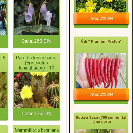
Cena: 200 DIN
Cena: 250 DIN
Čili “ Plameni Prsten“
- 5
Parodia leninghausii
(Eriocactus
leninghausii) - 10
semenki
Cena: 200 DIN
Cena: 175 DIN
Rotkva Saxa (700 sememki)
rana sorta
Mammillaria hahniana