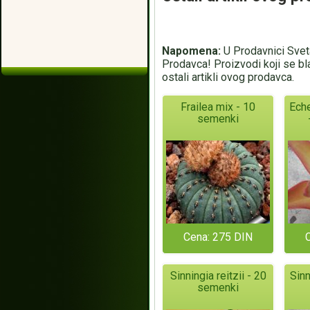
Napomena:
U Prodavnici Sveta
Prodavca! Proizvodi koji se bl
ostali artikli ovog prodavca.
Frailea mix - 10
Eche
semenki
Cena: 275 DIN
Sinningia reitzii - 20
Sinn
semenki