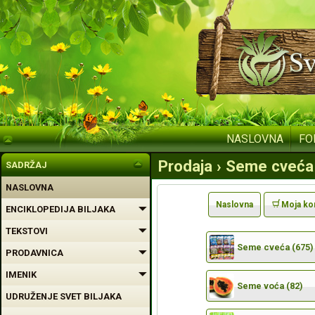
NASLOVNA
FO
Prodaja › Seme cveća 
SADRŽAJ
NASLOVNA
Naslovna
Moja ko
ENCIKLOPEDIJA BILJAKA
TEKSTOVI
Seme cveća (675)
PRODAVNICA
IMENIK
Seme voća (82)
UDRUŽENJE SVET BILJAKA