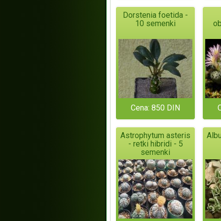
Dorstenia foetida -
10 semenki
ob
Cena: 850 DIN
Astrophytum asteris
Alb
- retki hibridi - 5
semenki