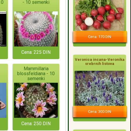
10
- 10 semenki
Cena: 170 DIN
Cena: 225 DIN
Veronica incana-Veronika
srebrnih listova
Mammillaria
blossfeldiana - 10
semenki
Cena: 300 DIN
Cena: 250 DIN