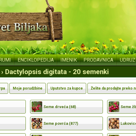
RUMI
ENCIKLOPEDIJA
IMENIK
PRODAVNICA
UDRUZ
› Dactylopsis digitata - 20 semenki
rpa
Moje porudžbine
Uputstvo za kupce
Želite da prodajte preko 
Seme drveća (68)
Seme žbu
Seme povrća (877)
Lukovic