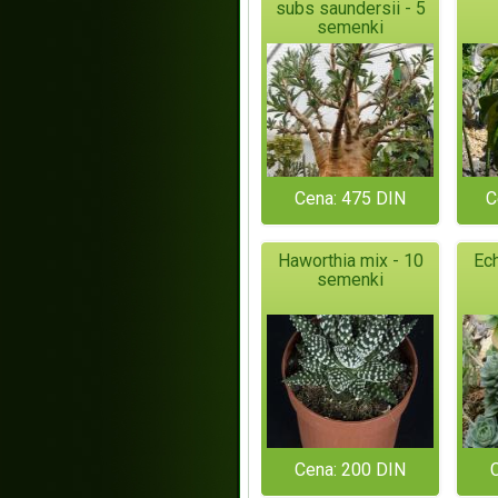
subs saundersii - 5
semenki
Cena: 475 DIN
C
Haworthia mix - 10
Ech
semenki
Cena: 200 DIN