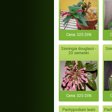
Cena: 325 DIN
Sinningia douglasii -
Sin
20 semenki
Cena: 325 DIN
Pachypodium lealii
Pach