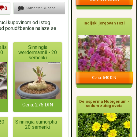
0
Komentari kupaca
oruci kupovinom od istog
Indijski jorgovan rozi
pod porudžbenice nalaze se
lis
Sinningia
20
werdermannii - 20
semenki
Cena: 640 DIN
Delosperma Nubigenum -
Cena: 275 DIN
sedum zutog cveta
 20
Sinningia eumorpha -
20 semenki