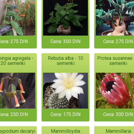
Cena: 275 DIN
Cena: 300 DIN
Cena: 275 DIN
ningia agregata -
Rebutia alba - 10
Protea susannae 
20 semenki
semenki
semenki
Cena: 250 DIN
Cena: 175 DIN
Cena: 300 DIN
ypodium decaryi
Mammilloydia
Mammillaria