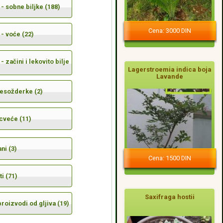
- sobne biljke (188)
Cena: 3000 DIN
- voće (22)
- začini i lekovito bilje
Lagerstroemia indica boja
Lavande
mesožderke (2)
cveće (11)
ni (3)
Cena: 1500 DIN
i (71)
Saxifraga hostii
 proizvodi od gljiva (19)