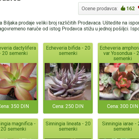
Ocene prodavca:
162
 Biljaka prodaje veliki broj različitih Prodavaca. Uštedite na isp
agovremeno naruče od istog Prodavca stižu u jednoj pošiljci. Is
veria dactylifera
Echeveria bifida - 20
Echeveria amphora
- 20 semenki
semenki
var Yosondua - 
semenki
Cena: 350 DIN
Cena: 250 DIN
Cena: 300 DIN
ingia magnifica -
Sinningia lineata - 20
Sinningia iarae -
20 semenki
semenki
semenki