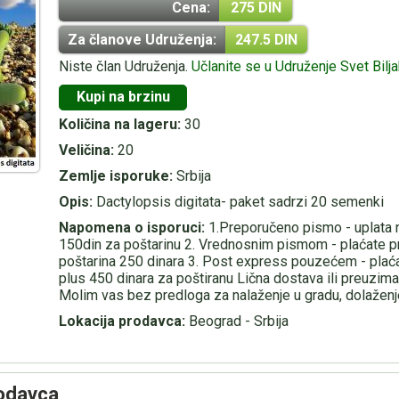
Cena:
275 DIN
Za članove Udruženja:
247.5 DIN
Niste član Udruženja.
Učlanite se u Udruženje Svet Bilj
Kupi na brzinu
Količina na lageru:
30
Veličina:
20
Zemlje isporuke:
Srbija
Opis:
Dactylopsis digitata- paket sadrzi 20 semenki
Napomena o isporuci:
1.Preporučeno pismo - uplata n
150din za poštarinu 2. Vrednosnim pismom - plaćate p
poštarina 250 dinara 3. Post express pouzećem - plaća
plus 450 dinara za poštiranu Lična dostava ili preuzi
Molim vas bez predloga za nalaženje u gradu, dolaženje
Lokacija prodavca:
Beograd - Srbija
rodavca