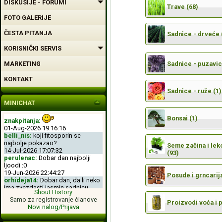
DISKUSIJE - FORUMI
Trave (68)
FOTO GALERIJE
ČESTA PITANJA
Sadnice - drveće 
KORISNIČKI SERVIS
MARKETING
Sadnice - puzavic
KONTAKT
Sadnice - ruže (1)
MINICHAT
Bonsai (1)
znakpitanja:
01-Aug-2026 19:16:16
belli_nis:
koji fitosporin se
najbolje pokazao?
Seme začina i leko
14-Jul-2026 17:07:32
(93)
perulenac:
Dobar dan najbolji
ljoodi :0
19-Jun-2026 22:44:27
Posude i grncarija
orhideja14:
Dobar dan, da li neko
ima zvezdasti jasmin sadnicu.
Shout History
04-Jun-2026 11:50:00
Samo za registrovanje članove
perulenac:
Dobro veche dobri
Proizvodi voća i 
Novi nalog/Prijava
ljoodi :-D
26-May-2026 23:11:49