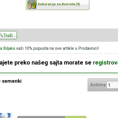
Dekoracije za dvorista (9)
Traži
a Biljaka
važi 10% popusta na sve artikle u Prodavnici!
dajete preko našeg sajta morate se
registrova
20 semenki
Količina: