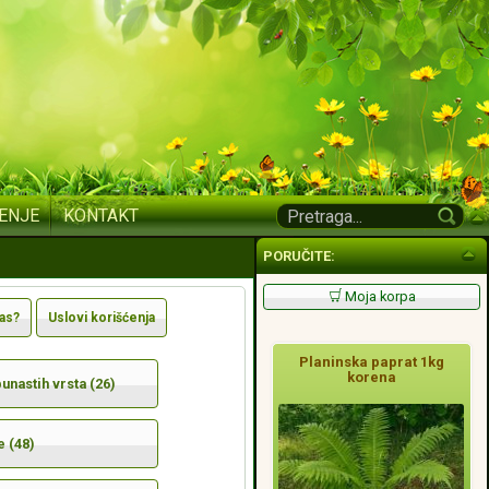
ENJE
KONTAKT
PORUČITE:
Moja korpa
nas?
Uslovi korišćenja
Planinska paprat 1kg
korena
nastih vrsta (26)
e (48)