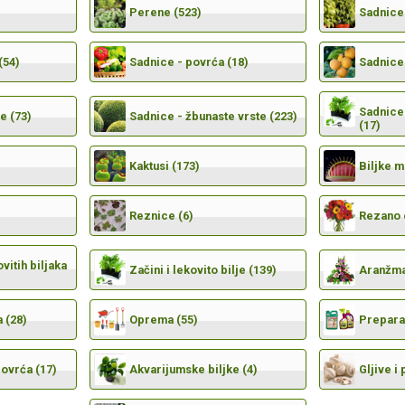
Perene (523)
Sadnice 
(54)
Sadnice - povrća (18)
Sadnice 
Sadnice 
e (73)
Sadnice - žbunaste vrste (223)
(17)
Kaktusi (173)
Biljke 
Reznice (6)
Rezano 
vitih biljaka
Začini i lekovito bilje (139)
Aranžma
 (28)
Oprema (55)
Preparat
povrća (17)
Akvarijumske biljke (4)
Gljive i