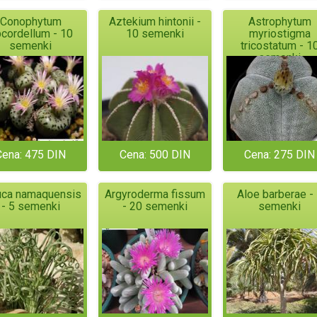
Conophytum
Aztekium hintonii -
Astrophytum
cordellum - 10
10 semenki
myriostigma
semenki
tricostatum - 1
semenki
Cena: 475 DIN
Cena: 500 DIN
Cena: 275 DIN
uca namaquensis
Argyroderma fissum
Aloe barberae -
- 5 semenki
- 20 semenki
semenki