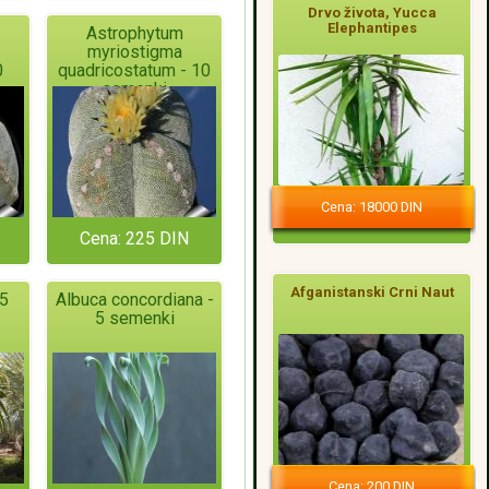
Drvo života, Yucca
Elephantipes
Astrophytum
myriostigma
0
quadricostatum - 10
semenki
Cena: 18000 DIN
Cena: 225 DIN
Afganistanski Crni Naut
 5
Albuca concordiana -
5 semenki
Cena: 200 DIN