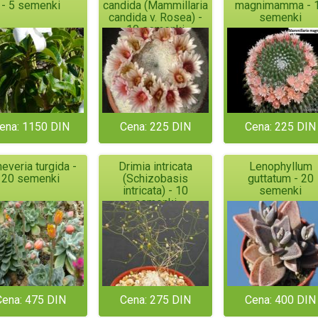
- 5 semenki
candida (Mammillaria
magnimamma - 
candida v. Rosea) -
semenki
10 semenki
ena: 1150 DIN
Cena: 225 DIN
Cena: 225 DIN
everia turgida -
Drimia intricata
Lenophyllum
20 semenki
(Schizobasis
guttatum - 20
intricata) - 10
semenki
semenki
Cena: 475 DIN
Cena: 275 DIN
Cena: 400 DIN